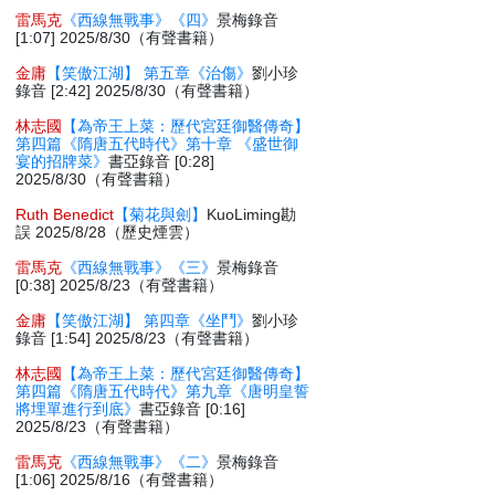
雷馬克
《西線無戰事》《四》
景梅錄音
[1:07] 2025/8/30（有聲書籍）
金庸
【笑傲江湖】 第五章《治傷》
劉小珍
錄音 [2:42] 2025/8/30（有聲書籍）
林志國
【為帝王上菜：歷代宮廷御醫傳奇】
第四篇《隋唐五代時代》第十章 《盛世御
宴的招牌菜》
書亞錄音 [0:28]
2025/8/30（有聲書籍）
Ruth Benedict
【菊花與劍】
KuoLiming勘
誤 2025/8/28（歷史煙雲）
雷馬克
《西線無戰事》《三》
景梅錄音
[0:38] 2025/8/23（有聲書籍）
金庸
【笑傲江湖】 第四章《坐鬥》
劉小珍
錄音 [1:54] 2025/8/23（有聲書籍）
林志國
【為帝王上菜：歷代宮廷御醫傳奇】
第四篇《隋唐五代時代》第九章《唐明皇誓
將埋單進行到底》
書亞錄音 [0:16]
2025/8/23（有聲書籍）
雷馬克
《西線無戰事》《二》
景梅錄音
[1:06] 2025/8/16（有聲書籍）