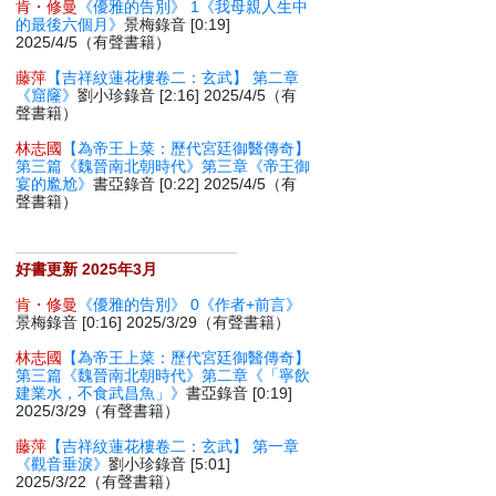
肯・修曼
《優雅的告別》 1《我母親人生中
的最後六個月》
景梅錄音 [0:19]
2025/4/5（有聲書籍）
藤萍
【吉祥紋蓮花樓卷二：玄武】 第二章
《窟窿》
劉小珍錄音 [2:16] 2025/4/5（有
聲書籍）
林志國
【為帝王上菜：歷代宮廷御醫傳奇】
第三篇《魏晉南北朝時代》第三章《帝王御
宴的尷尬》
書亞錄音 [0:22] 2025/4/5（有
聲書籍）
好書更新 2025年3月
肯・修曼
《優雅的告別》 0《作者+前言》
景梅錄音 [0:16] 2025/3/29（有聲書籍）
林志國
【為帝王上菜：歷代宮廷御醫傳奇】
第三篇《魏晉南北朝時代》第二章《「寧飲
建業水，不食武昌魚」》
書亞錄音 [0:19]
2025/3/29（有聲書籍）
藤萍
【吉祥紋蓮花樓卷二：玄武】 第一章
《觀音垂淚》
劉小珍錄音 [5:01]
2025/3/22（有聲書籍）