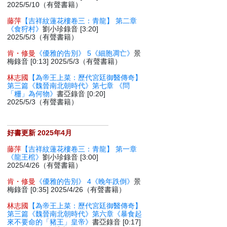
2025/5/10（有聲書籍）
藤萍
【吉祥紋蓮花樓卷三：青龍】 第二章
《食狩村》
劉小珍錄音 [3:20]
2025/5/3（有聲書籍）
肯・修曼
《優雅的告別》 5《細胞凋亡》
景
梅錄音 [0:13] 2025/5/3（有聲書籍）
林志國
【為帝王上菜：歷代宮廷御醫傳奇】
第三篇《魏晉南北朝時代》第七章 《問
「粣」為何物》
書亞錄音 [0:20]
2025/5/3（有聲書籍）
好書更新 2025年4月
藤萍
【吉祥紋蓮花樓卷三：青龍】 第一章
《龍王棺》
劉小珍錄音 [3:00]
2025/4/26（有聲書籍）
肯・修曼
《優雅的告別》 4《晚年跌倒》
景
梅錄音 [0:35] 2025/4/26（有聲書籍）
林志國
【為帝王上菜：歷代宮廷御醫傳奇】
第三篇《魏晉南北朝時代》第六章《暴食起
來不要命的「豬王」皇帝》
書亞錄音 [0:17]