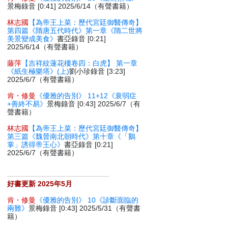
景梅錄音 [0:41] 2025/6/14（有聲書籍）
林志國
【為帝王上菜：歷代宮廷御醫傳奇】
第四篇《隋唐五代時代》第一章《隋二世將
美景變成美食》
書亞錄音 [0:21]
2025/6/14（有聲書籍）
藤萍
【吉祥紋蓮花樓卷四：白虎】 第一章
《紙生極樂塔》(上)
劉小珍錄音 [3:23]
2025/6/7（有聲書籍）
肯・修曼
《優雅的告別》 11+12《衰弱症
+善終不易》
景梅錄音 [0:43] 2025/6/7（有
聲書籍）
林志國
【為帝王上菜：歷代宮廷御醫傳奇】
第三篇《魏晉南北朝時代》第十章《「鵝
掌」誘得帝王心》
書亞錄音 [0:21]
2025/6/7（有聲書籍）
好書更新 2025年5月
肯・修曼
《優雅的告別》 10《診斷面臨的
兩難》
景梅錄音 [0:43] 2025/5/31（有聲書
籍）