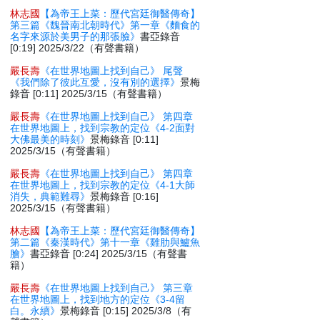
林志國
【為帝王上菜：歷代宮廷御醫傳奇】
第三篇《魏晉南北朝時代》第一章《麵食的
名字來源於美男子的那張臉》
書亞錄音
[0:19] 2025/3/22（有聲書籍）
嚴長壽
《在世界地圖上找到自己》 尾聲
《我們除了彼此互愛，沒有別的選擇》
景梅
錄音 [0:11] 2025/3/15（有聲書籍）
嚴長壽
《在世界地圖上找到自己》 第四章
在世界地圖上，找到宗教的定位《4-2面對
大佛最美的時刻》
景梅錄音 [0:11]
2025/3/15（有聲書籍）
嚴長壽
《在世界地圖上找到自己》 第四章
在世界地圖上，找到宗教的定位《4-1大師
消失，典範難尋》
景梅錄音 [0:16]
2025/3/15（有聲書籍）
林志國
【為帝王上菜：歷代宮廷御醫傳奇】
第二篇《秦漢時代》第十一章《雞肋與鱸魚
膾》
書亞錄音 [0:24] 2025/3/15（有聲書
籍）
嚴長壽
《在世界地圖上找到自己》 第三章
在世界地圖上，找到地方的定位《3-4留
白。永續》
景梅錄音 [0:15] 2025/3/8（有