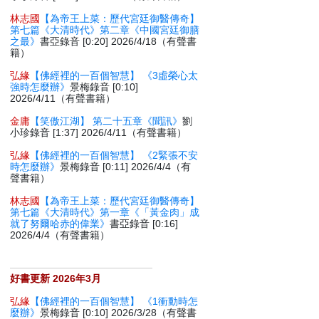
林志國
【為帝王上菜：歷代宮廷御醫傳奇】
第七篇《大清時代》第二章《中國宮廷御膳
之最》
書亞錄音 [0:20] 2026/4/18（有聲書
籍）
弘緣
【佛經裡的一百個智慧】 《3虛榮心太
強時怎麼辦》
景梅錄音 [0:10]
2026/4/11（有聲書籍）
金庸
【笑傲江湖】 第二十五章《聞訊》
劉
小珍錄音 [1:37] 2026/4/11（有聲書籍）
弘緣
【佛經裡的一百個智慧】 《2緊張不安
時怎麼辦》
景梅錄音 [0:11] 2026/4/4（有
聲書籍）
林志國
【為帝王上菜：歷代宮廷御醫傳奇】
第七篇《大清時代》第一章《「黃金肉」成
就了努爾哈赤的偉業》
書亞錄音 [0:16]
2026/4/4（有聲書籍）
好書更新 2026年3月
弘緣
【佛經裡的一百個智慧】 《1衝動時怎
麼辦》
景梅錄音 [0:10] 2026/3/28（有聲書