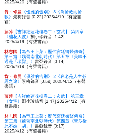
2025/4/26（有聲書籍）
肯・修曼
《優雅的告別》 3《為搶救而搶
救》
景梅錄音 [0:22] 2025/4/19（有聲書
籍）
藤萍
【吉祥紋蓮花樓卷二：玄武】 第四章
《繡花人皮》
劉小珍錄音 [1:42]
2025/4/19（有聲書籍）
林志國
【為帝王上菜：歷代宮廷御醫傳奇】
第三篇《魏晉南北朝時代》第五章《美味不
過是「項臠」》
書亞錄音 [0:14]
2025/4/19（有聲書籍）
肯・修曼
《優雅的告別》 2《衰老是人生必
經之途》
景梅錄音 [0:59] 2025/4/12（有聲
書籍）
藤萍
【吉祥紋蓮花樓卷二：玄武】 第三章
《女宅》
劉小珍錄音 [1:47] 2025/4/12（有
聲書籍）
林志國
【為帝王上菜：歷代宮廷御醫傳奇】
第三篇《魏晉南北朝時代》第四章《黃瓜從
此不姓「胡」》
書亞錄音 [0:17]
2025/4/12（有聲書籍）