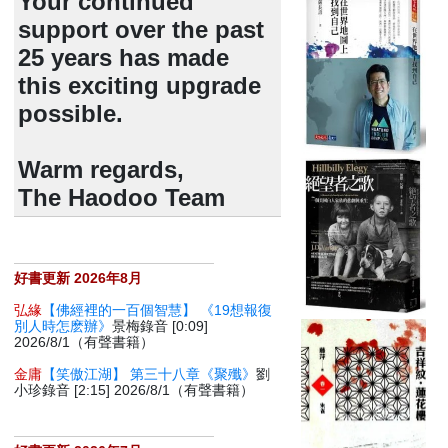
Your continued
support over the past
25 years has made
this exciting upgrade
possible.
Warm regards,
The Haodoo Team
好書更新 2026年8月
弘緣
【佛經裡的一百個智慧】 《19想報復
別人時怎麽辦》
景梅錄音 [0:09]
2026/8/1（有聲書籍）
金庸
【笑傲江湖】 第三十八章《聚殲》
劉
小珍錄音 [2:15] 2026/8/1（有聲書籍）