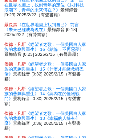
嚴長壽
《在世界地圖上找到自己》 第一章
在世界地圖上，找到青年的定位《1-1科技
浪潮下，青年的未來何在？》
景梅錄音
[0:23] 2025/2/22（有聲書籍）
嚴長壽
《在世界地圖上找到自己》 前言
《未來已經成為現在》
景梅錄音 [0:18]
2025/2/22（有聲書籍）
傑德・凡斯
《絕望者之歌：一個美國白人家
族的悲劇與重生》 16《結論，不再惡夢》
景梅錄音 [0:23] 2025/2/15（有聲書籍）
傑德・凡斯
《絕望者之歌：一個美國白人家
族的悲劇與重生》 15《什麼才能拯救鄉巴
佬》
景梅錄音 [0:32] 2025/2/15（有聲書
籍）
傑德・凡斯
《絕望者之歌：一個美國白人家
族的悲劇與重生》 14《與內在的怪物戰
鬥》
景梅錄音 [0:30] 2025/2/15（有聲書
籍）
傑德・凡斯
《絕望者之歌：一個美國白人家
族的悲劇與重生》 13《幸福的人擁有什
麼》
景梅錄音 [0:36] 2025/2/15（有聲書
籍）