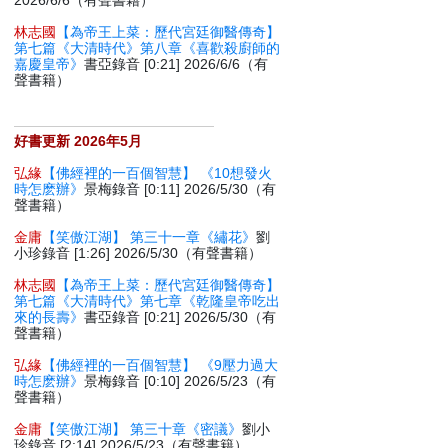
2026/6/6（有聲書籍）
林志國
【為帝王上菜：歷代宮廷御醫傳奇】
第七篇《大清時代》第八章《喜歡殺廚師的
嘉慶皇帝》
書亞錄音 [0:21] 2026/6/6（有
聲書籍）
好書更新 2026年5月
弘緣
【佛經裡的一百個智慧】 《10想發火
時怎麽辦》
景梅錄音 [0:11] 2026/5/30（有
聲書籍）
金庸
【笑傲江湖】 第三十一章《繡花》
劉
小珍錄音 [1:26] 2026/5/30（有聲書籍）
林志國
【為帝王上菜：歷代宮廷御醫傳奇】
第七篇《大清時代》第七章《乾隆皇帝吃出
來的長壽》
書亞錄音 [0:21] 2026/5/30（有
聲書籍）
弘緣
【佛經裡的一百個智慧】 《9壓力過大
時怎麽辦》
景梅錄音 [0:10] 2026/5/23（有
聲書籍）
金庸
【笑傲江湖】 第三十章《密議》
劉小
珍錄音 [2:14] 2026/5/23（有聲書籍）