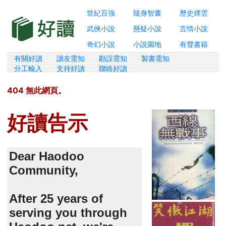
世紀百強
隨身智囊
歷史煙雲
武俠小說
懸疑小說
言情小說
奇幻小說
小說園地
有聲書籍
有關好讀
讀友需知
勘誤需知
製書需知
分工輸入
支持好讀
聯絡好讀
404 無此網頁。
好讀告示
Dear Haodoo
Community,
After 25 years of
serving you through