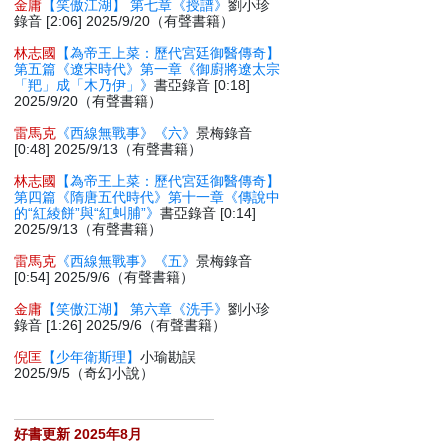
金庸
【笑傲江湖】 第七章《授譜》
劉小珍
錄音 [2:06] 2025/9/20（有聲書籍）
林志國
【為帝王上菜：歷代宮廷御醫傳奇】
第五篇《遼宋時代》第一章《御廚將遼太宗
「羓」成「木乃伊」》
書亞錄音 [0:18]
2025/9/20（有聲書籍）
雷馬克
《西線無戰事》《六》
景梅錄音
[0:48] 2025/9/13（有聲書籍）
林志國
【為帝王上菜：歷代宮廷御醫傳奇】
第四篇《隋唐五代時代》第十一章《傳說中
的“紅綾餅”與“紅虯脯”》
書亞錄音 [0:14]
2025/9/13（有聲書籍）
雷馬克
《西線無戰事》《五》
景梅錄音
[0:54] 2025/9/6（有聲書籍）
金庸
【笑傲江湖】 第六章《洗手》
劉小珍
錄音 [1:26] 2025/9/6（有聲書籍）
倪匡
【少年衛斯理】
小瑜勘誤
2025/9/5（奇幻小說）
好書更新 2025年8月