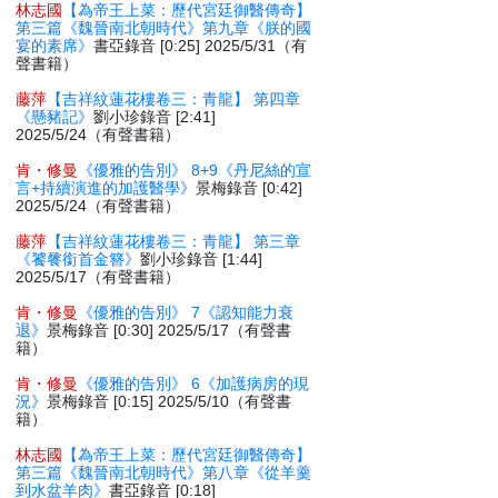
林志國
【為帝王上菜：歷代宮廷御醫傳奇】
第三篇《魏晉南北朝時代》第九章《朕的國
宴的素席》
書亞錄音 [0:25] 2025/5/31（有
聲書籍）
藤萍
【吉祥紋蓮花樓卷三：青龍】 第四章
《懸豬記》
劉小珍錄音 [2:41]
2025/5/24（有聲書籍）
肯・修曼
《優雅的告別》 8+9《丹尼絲的宣
言+持續演進的加護醫學》
景梅錄音 [0:42]
2025/5/24（有聲書籍）
藤萍
【吉祥紋蓮花樓卷三：青龍】 第三章
《饕餮銜首金簪》
劉小珍錄音 [1:44]
2025/5/17（有聲書籍）
肯・修曼
《優雅的告別》 7《認知能力衰
退》
景梅錄音 [0:30] 2025/5/17（有聲書
籍）
肯・修曼
《優雅的告別》 6《加護病房的現
況》
景梅錄音 [0:15] 2025/5/10（有聲書
籍）
林志國
【為帝王上菜：歷代宮廷御醫傳奇】
第三篇《魏晉南北朝時代》第八章《從羊羹
到水盆羊肉》
書亞錄音 [0:18]