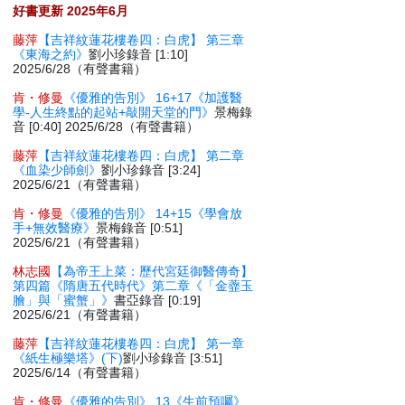
好書更新 2025年6月
藤萍
【吉祥紋蓮花樓卷四：白虎】 第三章
《東海之約》
劉小珍錄音 [1:10]
2025/6/28（有聲書籍）
肯・修曼
《優雅的告別》 16+17《加護醫
學-人生終點的起站+敲開天堂的門》
景梅錄
音 [0:40] 2025/6/28（有聲書籍）
藤萍
【吉祥紋蓮花樓卷四：白虎】 第二章
《血染少師劍》
劉小珍錄音 [3:24]
2025/6/21（有聲書籍）
肯・修曼
《優雅的告別》 14+15《學會放
手+無效醫療》
景梅錄音 [0:51]
2025/6/21（有聲書籍）
林志國
【為帝王上菜：歷代宮廷御醫傳奇】
第四篇《隋唐五代時代》第二章《「金虀玉
膾」與「蜜蟹」》
書亞錄音 [0:19]
2025/6/21（有聲書籍）
藤萍
【吉祥紋蓮花樓卷四：白虎】 第一章
《紙生極樂塔》(下)
劉小珍錄音 [3:51]
2025/6/14（有聲書籍）
肯・修曼
《優雅的告別》 13《生前預囑》