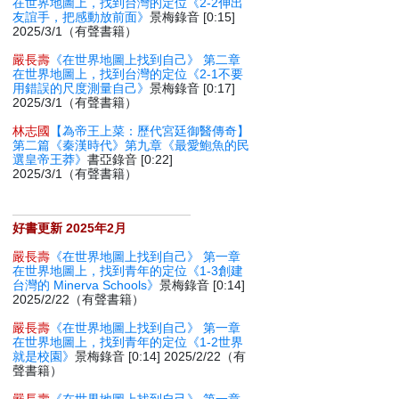
在世界地圖上，找到台灣的定位《2-2伸出
友誼手，把感動放前面》
景梅錄音 [0:15]
2025/3/1（有聲書籍）
嚴長壽
《在世界地圖上找到自己》 第二章
在世界地圖上，找到台灣的定位《2-1不要
用錯誤的尺度測量自己》
景梅錄音 [0:17]
2025/3/1（有聲書籍）
林志國
【為帝王上菜：歷代宮廷御醫傳奇】
第二篇《秦漢時代》第九章《最愛鮑魚的民
選皇帝王莽》
書亞錄音 [0:22]
2025/3/1（有聲書籍）
好書更新 2025年2月
嚴長壽
《在世界地圖上找到自己》 第一章
在世界地圖上，找到青年的定位《1-3創建
台灣的 Minerva Schools》
景梅錄音 [0:14]
2025/2/22（有聲書籍）
嚴長壽
《在世界地圖上找到自己》 第一章
在世界地圖上，找到青年的定位《1-2世界
就是校園》
景梅錄音 [0:14] 2025/2/22（有
聲書籍）