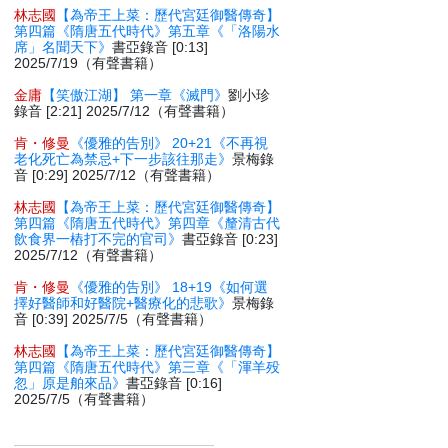
林志國
【為帝王上菜：歷代宮廷御醫傳奇】
第四篇《隋唐五代時代》第五章《「洛陽水
席」名聞天下》
書亞錄音 [0:13]
2025/7/19（有聲書籍）
金庸
【笑傲江湖】 第一章《滅門》
劉小珍
錄音 [2:21] 2025/7/12（有聲書籍）
肯・修曼
《優雅的告別》 20+21《不再視
老化死亡為禁忌+下一步該往那走》
景梅錄
音 [0:29] 2025/7/12（有聲書籍）
林志國
【為帝王上菜：歷代宮廷御醫傳奇】
第四篇《隋唐五代時代》第四章《釐清古代
飲食界一樁打不完的官司》
書亞錄音 [0:23]
2025/7/12（有聲書籍）
肯・修曼
《優雅的告別》 18+19《如何選
擇好醫師和好醫院+醫療化的悲歌》
景梅錄
音 [0:39] 2025/7/5（有聲書籍）
林志國
【為帝王上菜：歷代宮廷御醫傳奇】
第四篇《隋唐五代時代》第三章《「渾羊殁
忽」原是舶來品》
書亞錄音 [0:16]
2025/7/5（有聲書籍）