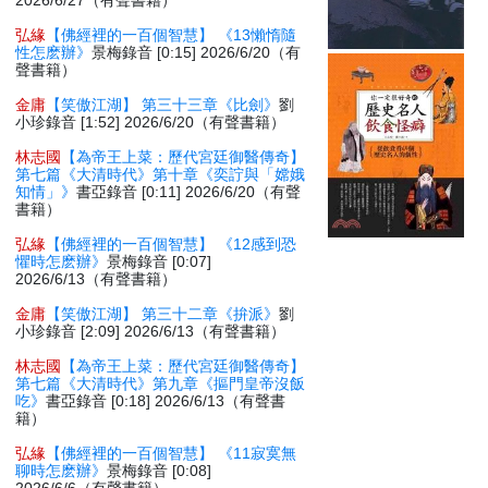
2026/6/27（有聲書籍）
弘緣
【佛經裡的一百個智慧】 《13懶惰隨
性怎麽辦》
景梅錄音 [0:15] 2026/6/20（有
聲書籍）
金庸
【笑傲江湖】 第三十三章《比劍》
劉
小珍錄音 [1:52] 2026/6/20（有聲書籍）
林志國
【為帝王上菜：歷代宮廷御醫傳奇】
第七篇《大清時代》第十章《奕詝與「嫦娥
知情」》
書亞錄音 [0:11] 2026/6/20（有聲
書籍）
弘緣
【佛經裡的一百個智慧】 《12感到恐
懼時怎麽辦》
景梅錄音 [0:07]
2026/6/13（有聲書籍）
金庸
【笑傲江湖】 第三十二章《拚派》
劉
小珍錄音 [2:09] 2026/6/13（有聲書籍）
林志國
【為帝王上菜：歷代宮廷御醫傳奇】
第七篇《大清時代》第九章《摳門皇帝沒飯
吃》
書亞錄音 [0:18] 2026/6/13（有聲書
籍）
弘緣
【佛經裡的一百個智慧】 《11寂寞無
聊時怎麽辦》
景梅錄音 [0:08]