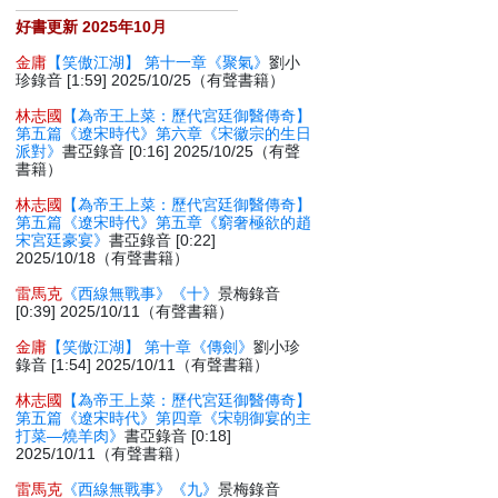
好書更新 2025年10月
金庸
【笑傲江湖】 第十一章《聚氣》
劉小
珍錄音 [1:59] 2025/10/25（有聲書籍）
林志國
【為帝王上菜：歷代宮廷御醫傳奇】
第五篇《遼宋時代》第六章《宋徽宗的生日
派對》
書亞錄音 [0:16] 2025/10/25（有聲
書籍）
林志國
【為帝王上菜：歷代宮廷御醫傳奇】
第五篇《遼宋時代》第五章《窮奢極欲的趙
宋宮廷豪宴》
書亞錄音 [0:22]
2025/10/18（有聲書籍）
雷馬克
《西線無戰事》《十》
景梅錄音
[0:39] 2025/10/11（有聲書籍）
金庸
【笑傲江湖】 第十章《傳劍》
劉小珍
錄音 [1:54] 2025/10/11（有聲書籍）
林志國
【為帝王上菜：歷代宮廷御醫傳奇】
第五篇《遼宋時代》第四章《宋朝御宴的主
打菜—燒羊肉》
書亞錄音 [0:18]
2025/10/11（有聲書籍）
雷馬克
《西線無戰事》《九》
景梅錄音