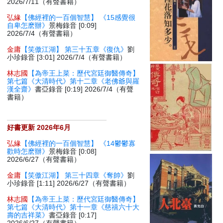
2026/7/11（有聲書籍）
弘緣
【佛經裡的一百個智慧】 《15感覺很
自卑怎麽辦》
景梅錄音 [0:09]
2026/7/4（有聲書籍）
金庸
【笑傲江湖】 第三十五章《復仇》
劉
小珍錄音 [3:01] 2026/7/4（有聲書籍）
林志國
【為帝王上菜：歷代宮廷御醫傳奇】
第七篇《大清時代》第十二章《老佛爺與羅
漢全齋》
書亞錄音 [0:19] 2026/7/4（有聲
書籍）
好書更新 2026年6月
弘緣
【佛經裡的一百個智慧】 《14鬱鬱寡
歡時怎麽辦》
景梅錄音 [0:08]
2026/6/27（有聲書籍）
金庸
【笑傲江湖】 第三十四章《奪帥》
劉
小珍錄音 [1:11] 2026/6/27（有聲書籍）
林志國
【為帝王上菜：歷代宮廷御醫傳奇】
第七篇《大清時代》第十一章《慈禧六十大
壽的吉祥菜》
書亞錄音 [0:17]