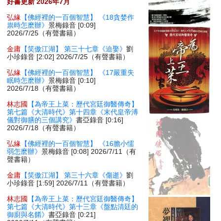
好書更新 2026年7月
弘緣
【佛經裡的一百個智慧】 《18貪婪作
祟時怎麽辦》
景梅錄音 [0:09]
2026/7/25（有聲書籍）
金庸
【笑傲江湖】 第三十七章《迫娶》
劉
小珍錄音 [2:02] 2026/7/25（有聲書籍）
弘緣
【佛經裡的一百個智慧】 《17嚴重失
眠時怎麽辦》
景梅錄音 [0:10]
2026/7/18（有聲書籍）
林志國
【為帝王上菜：歷代宮廷御醫傳奇】
第七篇《大清時代》第十四章《末代皇帝溥
儀對御膳的三個講究》
書亞錄音 [0:16]
2026/7/18（有聲書籍）
弘緣
【佛經裡的一百個智慧】 《16膽小懦
弱怎麽辦》
景梅錄音 [0:08] 2026/7/11（有
聲書籍）
金庸
【笑傲江湖】 第三十六章《傷逝》
劉
小珍錄音 [1:59] 2026/7/11（有聲書籍）
林志國
【為帝王上菜：歷代宮廷御醫傳奇】
第七篇《大清時代》第十三章《盤點清廷的
御廚與名餚》
書亞錄音 [0:21]