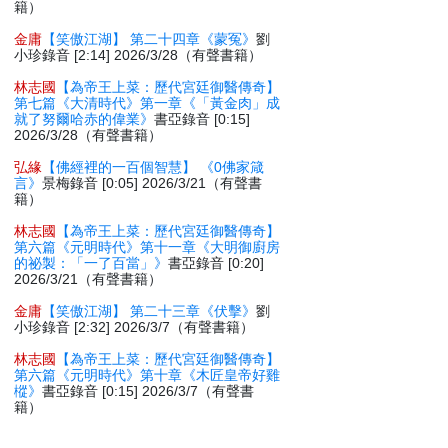
籍）
金庸
【笑傲江湖】 第二十四章《蒙冤》
劉
小珍錄音 [2:14] 2026/3/28（有聲書籍）
林志國
【為帝王上菜：歷代宮廷御醫傳奇】
第七篇《大清時代》第一章《「黃金肉」成
就了努爾哈赤的偉業》
書亞錄音 [0:15]
2026/3/28（有聲書籍）
弘緣
【佛經裡的一百個智慧】 《0佛家箴
言》
景梅錄音 [0:05] 2026/3/21（有聲書
籍）
林志國
【為帝王上菜：歷代宮廷御醫傳奇】
第六篇《元明時代》第十一章《大明御廚房
的祕製：「一了百當」》
書亞錄音 [0:20]
2026/3/21（有聲書籍）
金庸
【笑傲江湖】 第二十三章《伏擊》
劉
小珍錄音 [2:32] 2026/3/7（有聲書籍）
林志國
【為帝王上菜：歷代宮廷御醫傳奇】
第六篇《元明時代》第十章《木匠皇帝好雞
樅》
書亞錄音 [0:15] 2026/3/7（有聲書
籍）