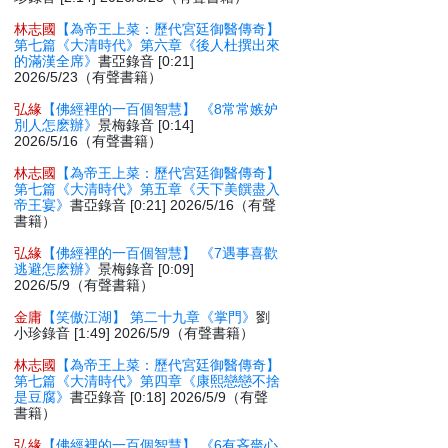
林志國
【為帝王上菜：歷代宮廷御醫傳奇】
第七篇《大清時代》第六章《後人杜撰出來
的滿漢全席》
書亞錄音 [0:21]
2026/5/23（有聲書籍）
弘緣
【佛經裡的一百個智慧】 《8常常嫉妒
別人怎麽辦》
景梅錄音 [0:14]
2026/5/16（有聲書籍）
林志國
【為帝王上菜：歷代宮廷御醫傳奇】
第七篇《大清時代》第五章《天下美饌盡入
帝王宴》
書亞錄音 [0:21] 2026/5/16（有聲
書籍）
弘緣
【佛經裡的一百個智慧】 《7遇事喜歡
逃避怎麽辦》
景梅錄音 [0:09]
2026/5/9（有聲書籍）
金庸
【笑傲江湖】 第二十九章《掌門》
劉
小珍錄音 [1:49] 2026/5/9（有聲書籍）
林志國
【為帝王上菜：歷代宮廷御醫傳奇】
第七篇《大清時代》第四章《康熙戀戀不捨
是豆腐》
書亞錄音 [0:18] 2026/5/9（有聲
書籍）
弘緣
【佛經裡的一百個智慧】 《6有吝嗇心