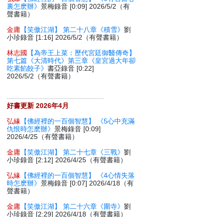
裏怎麽辦》
景梅錄音 [0:09] 2026/5/2（有
聲書籍）
金庸
【笑傲江湖】 第二十八章《積雪》
劉
小珍錄音 [1:16] 2026/5/2（有聲書籍）
林志國
【為帝王上菜：歷代宮廷御醫傳奇】
第七篇《大清時代》第三章《皇宮過大年卻
吃素餡餃子》
書亞錄音 [0:22]
2026/5/2（有聲書籍）
好書更新 2026年4月
弘緣
【佛經裡的一百個智慧】 《5心中充滿
仇恨時怎麽辦》
景梅錄音 [0:09]
2026/4/25（有聲書籍）
金庸
【笑傲江湖】 第二十七章《三戰》
劉
小珍錄音 [2:12] 2026/4/25（有聲書籍）
弘緣
【佛經裡的一百個智慧】 《4心情失落
時怎麽辦》
景梅錄音 [0:07] 2026/4/18（有
聲書籍）
金庸
【笑傲江湖】 第二十六章《圍寺》
劉
小珍錄音 [2:29] 2026/4/18（有聲書籍）