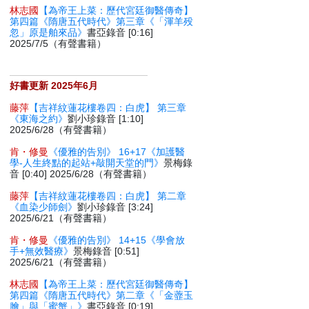
林志國
【為帝王上菜：歷代宮廷御醫傳奇】
第四篇《隋唐五代時代》第三章《「渾羊殁
忽」原是舶來品》
書亞錄音 [0:16]
2025/7/5（有聲書籍）
好書更新 2025年6月
藤萍
【吉祥紋蓮花樓卷四：白虎】 第三章
《東海之約》
劉小珍錄音 [1:10]
2025/6/28（有聲書籍）
肯・修曼
《優雅的告別》 16+17《加護醫
學-人生終點的起站+敲開天堂的門》
景梅錄
音 [0:40] 2025/6/28（有聲書籍）
藤萍
【吉祥紋蓮花樓卷四：白虎】 第二章
《血染少師劍》
劉小珍錄音 [3:24]
2025/6/21（有聲書籍）
肯・修曼
《優雅的告別》 14+15《學會放
手+無效醫療》
景梅錄音 [0:51]
2025/6/21（有聲書籍）
林志國
【為帝王上菜：歷代宮廷御醫傳奇】
第四篇《隋唐五代時代》第二章《「金虀玉
膾」與「蜜蟹」》
書亞錄音 [0:19]