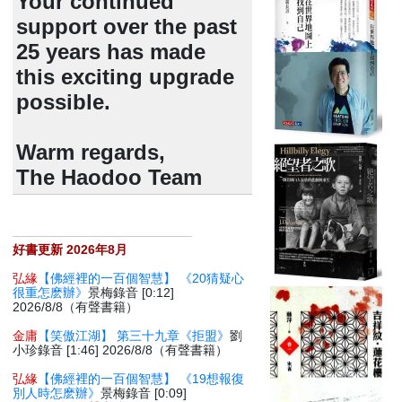
Your continued
support over the past
25 years has made
this exciting upgrade
possible.
Warm regards,
The Haodoo Team
好書更新 2026年8月
弘緣
【佛經裡的一百個智慧】 《20猜疑心
很重怎麽辦》
景梅錄音 [0:12]
2026/8/8（有聲書籍）
金庸
【笑傲江湖】 第三十九章《拒盟》
劉
小珍錄音 [1:46] 2026/8/8（有聲書籍）
弘緣
【佛經裡的一百個智慧】 《19想報復
別人時怎麽辦》
景梅錄音 [0:09]