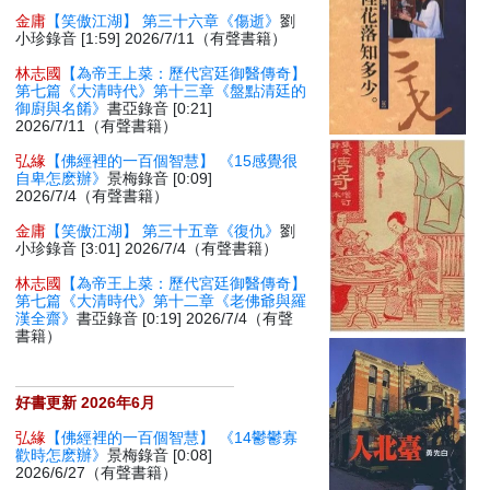
金庸
【笑傲江湖】 第三十六章《傷逝》
劉
小珍錄音 [1:59] 2026/7/11（有聲書籍）
林志國
【為帝王上菜：歷代宮廷御醫傳奇】
第七篇《大清時代》第十三章《盤點清廷的
御廚與名餚》
書亞錄音 [0:21]
2026/7/11（有聲書籍）
弘緣
【佛經裡的一百個智慧】 《15感覺很
自卑怎麽辦》
景梅錄音 [0:09]
2026/7/4（有聲書籍）
金庸
【笑傲江湖】 第三十五章《復仇》
劉
小珍錄音 [3:01] 2026/7/4（有聲書籍）
林志國
【為帝王上菜：歷代宮廷御醫傳奇】
第七篇《大清時代》第十二章《老佛爺與羅
漢全齋》
書亞錄音 [0:19] 2026/7/4（有聲
書籍）
好書更新 2026年6月
弘緣
【佛經裡的一百個智慧】 《14鬱鬱寡
歡時怎麽辦》
景梅錄音 [0:08]
2026/6/27（有聲書籍）