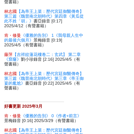
聲書籍）
林志國
【為帝王上菜：歷代宮廷御醫傳奇】
第三篇《魏晉南北朝時代》第四章《黃瓜從
此不姓「胡」》
書亞錄音 [0:17]
2025/4/12（有聲書籍）
肯・修曼
《優雅的告別》 1《我母親人生中
的最後六個月》
景梅錄音 [0:19]
2025/4/5（有聲書籍）
藤萍
【吉祥紋蓮花樓卷二：玄武】 第二章
《窟窿》
劉小珍錄音 [2:16] 2025/4/5（有
聲書籍）
林志國
【為帝王上菜：歷代宮廷御醫傳奇】
第三篇《魏晉南北朝時代》第三章《帝王御
宴的尷尬》
書亞錄音 [0:22] 2025/4/5（有
聲書籍）
好書更新 2025年3月
肯・修曼
《優雅的告別》 0《作者+前言》
景梅錄音 [0:16] 2025/3/29（有聲書籍）
林志國
【為帝王上菜：歷代宮廷御醫傳奇】