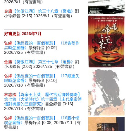
2026/8/1（有聲書籍）
金庸
【笑傲江湖】 第三十八章《聚殲》
劉
小珍錄音 [2:15] 2026/8/1（有聲書籍）
好書更新 2026年7月
弘緣
【佛經裡的一百個智慧】 《18貪婪作
祟時怎麽辦》
景梅錄音 [0:09]
2026/7/25（有聲書籍）
金庸
【笑傲江湖】 第三十七章《迫娶》
劉
小珍錄音 [2:02] 2026/7/25（有聲書籍）
弘緣
【佛經裡的一百個智慧】 《17嚴重失
眠時怎麽辦》
景梅錄音 [0:10]
2026/7/18（有聲書籍）
林志國
【為帝王上菜：歷代宮廷御醫傳奇】
第七篇《大清時代》第十四章《末代皇帝溥
儀對御膳的三個講究》
書亞錄音 [0:16]
2026/7/18（有聲書籍）
弘緣
【佛經裡的一百個智慧】 《16膽小懦
弱怎麽辦》
景梅錄音 [0:08] 2026/7/11（有
聲書籍）