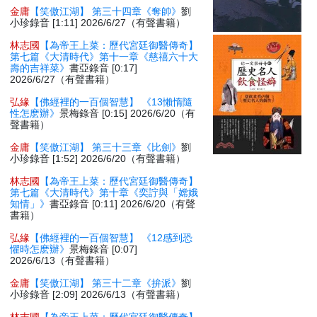
金庸
【笑傲江湖】 第三十四章《奪帥》
劉
小珍錄音 [1:11] 2026/6/27（有聲書籍）
林志國
【為帝王上菜：歷代宮廷御醫傳奇】
第七篇《大清時代》第十一章《慈禧六十大
壽的吉祥菜》
書亞錄音 [0:17]
2026/6/27（有聲書籍）
弘緣
【佛經裡的一百個智慧】 《13懶惰隨
性怎麽辦》
景梅錄音 [0:15] 2026/6/20（有
聲書籍）
金庸
【笑傲江湖】 第三十三章《比劍》
劉
小珍錄音 [1:52] 2026/6/20（有聲書籍）
林志國
【為帝王上菜：歷代宮廷御醫傳奇】
第七篇《大清時代》第十章《奕詝與「嫦娥
知情」》
書亞錄音 [0:11] 2026/6/20（有聲
書籍）
弘緣
【佛經裡的一百個智慧】 《12感到恐
懼時怎麽辦》
景梅錄音 [0:07]
2026/6/13（有聲書籍）
金庸
【笑傲江湖】 第三十二章《拚派》
劉
小珍錄音 [2:09] 2026/6/13（有聲書籍）