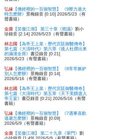
弘緣
【佛經裡的一百個智慧】 《9壓力過大
時怎麽辦》
景梅錄音 [0:10] 2026/5/23（有
聲書籍）
金庸
【笑傲江湖】 第三十章《密議》
劉小
珍錄音 [2:14] 2026/5/23（有聲書籍）
林志國
【為帝王上菜：歷代宮廷御醫傳奇】
第七篇《大清時代》第六章《後人杜撰出來
的滿漢全席》
書亞錄音 [0:21]
2026/5/23（有聲書籍）
弘緣
【佛經裡的一百個智慧】 《8常常嫉妒
別人怎麽辦》
景梅錄音 [0:14]
2026/5/16（有聲書籍）
林志國
【為帝王上菜：歷代宮廷御醫傳奇】
第七篇《大清時代》第五章《天下美饌盡入
帝王宴》
書亞錄音 [0:21] 2026/5/16（有聲
書籍）
弘緣
【佛經裡的一百個智慧】 《7遇事喜歡
逃避怎麽辦》
景梅錄音 [0:09]
2026/5/9（有聲書籍）
金庸
【笑傲江湖】 第二十九章《掌門》
劉
小珍錄音 [1:49] 2026/5/9（有聲書籍）