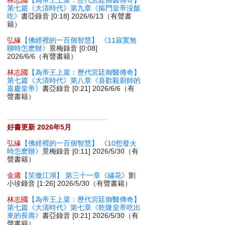
林志國
【為帝王上菜：歷代宮廷御醫傳奇】
第七篇《大清時代》第九章《摳門皇帝沒飯
吃》
書亞錄音 [0:18] 2026/6/13（有聲書
籍）
弘緣
【佛經裡的一百個智慧】 《11寂寞無
聊時怎麽辦》
景梅錄音 [0:08]
2026/6/6（有聲書籍）
林志國
【為帝王上菜：歷代宮廷御醫傳奇】
第七篇《大清時代》第八章《喜歡殺廚師的
嘉慶皇帝》
書亞錄音 [0:21] 2026/6/6（有
聲書籍）
好書更新 2026年5月
弘緣
【佛經裡的一百個智慧】 《10想發火
時怎麽辦》
景梅錄音 [0:11] 2026/5/30（有
聲書籍）
金庸
【笑傲江湖】 第三十一章《繡花》
劉
小珍錄音 [1:26] 2026/5/30（有聲書籍）
林志國
【為帝王上菜：歷代宮廷御醫傳奇】
第七篇《大清時代》第七章《乾隆皇帝吃出
來的長壽》
書亞錄音 [0:21] 2026/5/30（有
聲書籍）