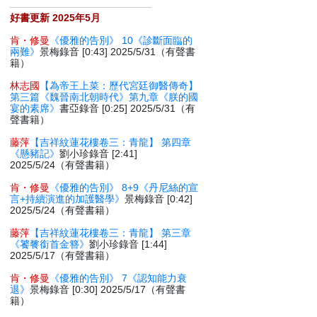
好書更新 2025年5月
肯・修曼
《優雅的告別》 10《診斷面臨的
兩難》
景梅錄音 [0:43] 2025/5/31（有聲書
籍）
林志國
【為帝王上菜：歷代宮廷御醫傳奇】
第三篇《魏晉南北朝時代》第九章《朕的國
宴的素席》
書亞錄音 [0:25] 2025/5/31（有
聲書籍）
藤萍
【吉祥紋蓮花樓卷三：青龍】 第四章
《懸豬記》
劉小珍錄音 [2:41]
2025/5/24（有聲書籍）
肯・修曼
《優雅的告別》 8+9《丹尼絲的宣
言+持續演進的加護醫學》
景梅錄音 [0:42]
2025/5/24（有聲書籍）
藤萍
【吉祥紋蓮花樓卷三：青龍】 第三章
《饕餮銜首金簪》
劉小珍錄音 [1:44]
2025/5/17（有聲書籍）
肯・修曼
《優雅的告別》 7《認知能力衰
退》
景梅錄音 [0:30] 2025/5/17（有聲書
籍）