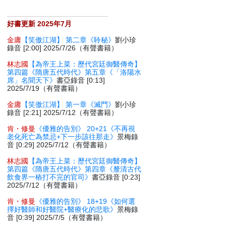
好書更新 2025年7月
金庸
【笑傲江湖】 第二章《聆秘》
劉小珍
錄音 [2:00] 2025/7/26（有聲書籍）
林志國
【為帝王上菜：歷代宮廷御醫傳奇】
第四篇《隋唐五代時代》第五章《「洛陽水
席」名聞天下》
書亞錄音 [0:13]
2025/7/19（有聲書籍）
金庸
【笑傲江湖】 第一章《滅門》
劉小珍
錄音 [2:21] 2025/7/12（有聲書籍）
肯・修曼
《優雅的告別》 20+21《不再視
老化死亡為禁忌+下一步該往那走》
景梅錄
音 [0:29] 2025/7/12（有聲書籍）
林志國
【為帝王上菜：歷代宮廷御醫傳奇】
第四篇《隋唐五代時代》第四章《釐清古代
飲食界一樁打不完的官司》
書亞錄音 [0:23]
2025/7/12（有聲書籍）
肯・修曼
《優雅的告別》 18+19《如何選
擇好醫師和好醫院+醫療化的悲歌》
景梅錄
音 [0:39] 2025/7/5（有聲書籍）