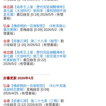
林志國
【為帝王上菜：歷代宮廷御醫傳奇】
第七篇《大清時代》第四章《康熙戀戀不捨
是豆腐》
書亞錄音 [0:18] 2026/5/9（有聲
書籍）
弘緣
【佛經裡的一百個智慧】 《6有吝嗇心
裏怎麽辦》
景梅錄音 [0:09] 2026/5/2（有
聲書籍）
金庸
【笑傲江湖】 第二十八章《積雪》
劉
小珍錄音 [1:16] 2026/5/2（有聲書籍）
林志國
【為帝王上菜：歷代宮廷御醫傳奇】
第七篇《大清時代》第三章《皇宮過大年卻
吃素餡餃子》
書亞錄音 [0:22]
2026/5/2（有聲書籍）
好書更新 2026年4月
弘緣
【佛經裡的一百個智慧】 《5心中充滿
仇恨時怎麽辦》
景梅錄音 [0:09]
2026/4/25（有聲書籍）
金庸
【笑傲江湖】 第二十七章《三戰》
劉
小珍錄音 [2:12] 2026/4/25（有聲書籍）