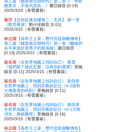
第三篇《魏晉南北朝時代》第二章《「寧飲
建業水，不食武昌魚」》
書亞錄音 [0:19]
2025/3/29（有聲書籍）
藤萍
【吉祥紋蓮花樓卷二：玄武】 第一章
《觀音垂淚》
劉小珍錄音 [5:01]
2025/3/22（有聲書籍）
林志國
【為帝王上菜：歷代宮廷御醫傳奇】
第三篇《魏晉南北朝時代》第一章《麵食的
名字來源於美男子的那張臉》
書亞錄音
[0:19] 2025/3/22（有聲書籍）
嚴長壽
《在世界地圖上找到自己》 尾聲
《我們除了彼此互愛，沒有別的選擇》
景梅
錄音 [0:11] 2025/3/15（有聲書籍）
嚴長壽
《在世界地圖上找到自己》 第四章
在世界地圖上，找到宗教的定位《4-2面對
大佛最美的時刻》
景梅錄音 [0:11]
2025/3/15（有聲書籍）
嚴長壽
《在世界地圖上找到自己》 第四章
在世界地圖上，找到宗教的定位《4-1大師
消失，典範難尋》
景梅錄音 [0:16]
2025/3/15（有聲書籍）
林志國
【為帝王上菜：歷代宮廷御醫傳奇】