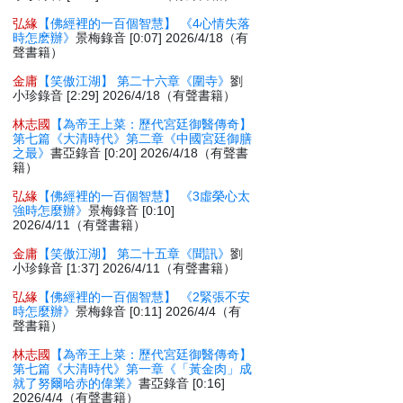
弘緣
【佛經裡的一百個智慧】 《4心情失落
時怎麽辦》
景梅錄音 [0:07] 2026/4/18（有
聲書籍）
金庸
【笑傲江湖】 第二十六章《圍寺》
劉
小珍錄音 [2:29] 2026/4/18（有聲書籍）
林志國
【為帝王上菜：歷代宮廷御醫傳奇】
第七篇《大清時代》第二章《中國宮廷御膳
之最》
書亞錄音 [0:20] 2026/4/18（有聲書
籍）
弘緣
【佛經裡的一百個智慧】 《3虛榮心太
強時怎麼辦》
景梅錄音 [0:10]
2026/4/11（有聲書籍）
金庸
【笑傲江湖】 第二十五章《聞訊》
劉
小珍錄音 [1:37] 2026/4/11（有聲書籍）
弘緣
【佛經裡的一百個智慧】 《2緊張不安
時怎麼辦》
景梅錄音 [0:11] 2026/4/4（有
聲書籍）
林志國
【為帝王上菜：歷代宮廷御醫傳奇】
第七篇《大清時代》第一章《「黃金肉」成
就了努爾哈赤的偉業》
書亞錄音 [0:16]
2026/4/4（有聲書籍）