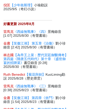
倪匡
【少年衛斯理】
小瑜勘誤
2025/9/5（奇幻小說）
好書更新 2025年8月
雷馬克
《西線無戰事》《四》
景梅錄音
[1:07] 2025/8/30（有聲書籍）
金庸
【笑傲江湖】 第五章《治傷》
劉小珍
錄音 [2:42] 2025/8/30（有聲書籍）
林志國
【為帝王上菜：歷代宮廷御醫傳奇】
第四篇《隋唐五代時代》第十章 《盛世御
宴的招牌菜》
書亞錄音 [0:28]
2025/8/30（有聲書籍）
Ruth Benedict
【菊花與劍】
KuoLiming勘
誤 2025/8/28（歷史煙雲）
雷馬克
《西線無戰事》《三》
景梅錄音
[0:38] 2025/8/23（有聲書籍）
金庸
【笑傲江湖】 第四章《坐鬥》
劉小珍
錄音 [1:54] 2025/8/23（有聲書籍）