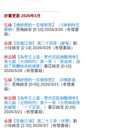
好書更新 2026年3月
弘緣
【佛經裡的一百個智慧】 《1衝動時怎
麼辦》
景梅錄音 [0:10] 2026/3/28（有聲書
籍）
金庸
【笑傲江湖】 第二十四章《蒙冤》
劉
小珍錄音 [2:14] 2026/3/28（有聲書籍）
林志國
【為帝王上菜：歷代宮廷御醫傳奇】
第七篇《大清時代》第一章《「黃金肉」成
就了努爾哈赤的偉業》
書亞錄音 [0:15]
2026/3/28（有聲書籍）
弘緣
【佛經裡的一百個智慧】 《0佛家箴
言》
景梅錄音 [0:05] 2026/3/21（有聲書
籍）
林志國
【為帝王上菜：歷代宮廷御醫傳奇】
第六篇《元明時代》第十一章《大明御廚房
的祕製：「一了百當」》
書亞錄音 [0:20]
2026/3/21（有聲書籍）
金庸
【笑傲江湖】 第二十三章《伏擊》
劉
小珍錄音 [2:32] 2026/3/7（有聲書籍）