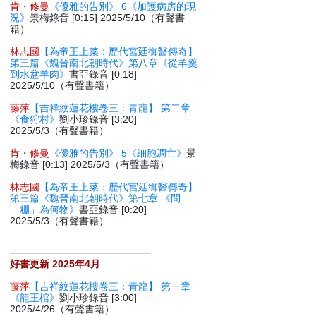
肯・修曼
《優雅的告別》 6《加護病房的現
況》
景梅錄音 [0:15] 2025/5/10（有聲書
籍）
林志國
【為帝王上菜：歷代宮廷御醫傳奇】
第三篇《魏晉南北朝時代》第八章《從羊羹
到水盆羊肉》
書亞錄音 [0:18]
2025/5/10（有聲書籍）
藤萍
【吉祥紋蓮花樓卷三：青龍】 第二章
《食狩村》
劉小珍錄音 [3:20]
2025/5/3（有聲書籍）
肯・修曼
《優雅的告別》 5《細胞凋亡》
景
梅錄音 [0:13] 2025/5/3（有聲書籍）
林志國
【為帝王上菜：歷代宮廷御醫傳奇】
第三篇《魏晉南北朝時代》第七章 《問
「粣」為何物》
書亞錄音 [0:20]
2025/5/3（有聲書籍）
好書更新 2025年4月
藤萍
【吉祥紋蓮花樓卷三：青龍】 第一章
《龍王棺》
劉小珍錄音 [3:00]
2025/4/26（有聲書籍）