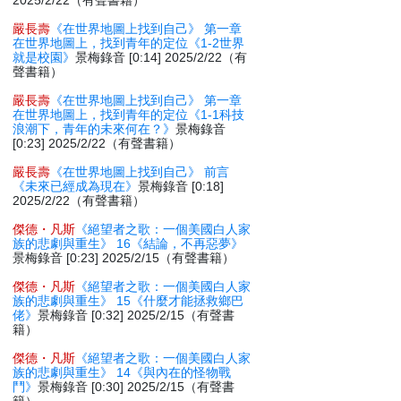
2025/2/22（有聲書籍）
嚴長壽
《在世界地圖上找到自己》 第一章
在世界地圖上，找到青年的定位《1-2世界
就是校園》
景梅錄音 [0:14] 2025/2/22（有
聲書籍）
嚴長壽
《在世界地圖上找到自己》 第一章
在世界地圖上，找到青年的定位《1-1科技
浪潮下，青年的未來何在？》
景梅錄音
[0:23] 2025/2/22（有聲書籍）
嚴長壽
《在世界地圖上找到自己》 前言
《未來已經成為現在》
景梅錄音 [0:18]
2025/2/22（有聲書籍）
傑德・凡斯
《絕望者之歌：一個美國白人家
族的悲劇與重生》 16《結論，不再惡夢》
景梅錄音 [0:23] 2025/2/15（有聲書籍）
傑德・凡斯
《絕望者之歌：一個美國白人家
族的悲劇與重生》 15《什麼才能拯救鄉巴
佬》
景梅錄音 [0:32] 2025/2/15（有聲書
籍）
傑德・凡斯
《絕望者之歌：一個美國白人家
族的悲劇與重生》 14《與內在的怪物戰
鬥》
景梅錄音 [0:30] 2025/2/15（有聲書