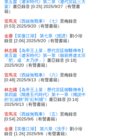
第五篇《遼宋時代》第二章《遼代宮廷三大
宴》
書亞錄音 [0:25] 2025/9/27（有聲書
籍）
雷馬克
《西線無戰事》《七》
景梅錄音
[0:53] 2025/9/20（有聲書籍）
金庸
【笑傲江湖】 第七章《授譜》
劉小珍
錄音 [2:06] 2025/9/20（有聲書籍）
林志國
【為帝王上菜：歷代宮廷御醫傳奇】
第五篇《遼宋時代》第一章《御廚將遼太宗
「羓」成「木乃伊」》
書亞錄音 [0:18]
2025/9/20（有聲書籍）
雷馬克
《西線無戰事》《六》
景梅錄音
[0:48] 2025/9/13（有聲書籍）
林志國
【為帝王上菜：歷代宮廷御醫傳奇】
第四篇《隋唐五代時代》第十一章《傳說中
的“紅綾餅”與“紅虯脯”》
書亞錄音 [0:14]
2025/9/13（有聲書籍）
雷馬克
《西線無戰事》《五》
景梅錄音
[0:54] 2025/9/6（有聲書籍）
金庸
【笑傲江湖】 第六章《洗手》
劉小珍
錄音 [1:26] 2025/9/6（有聲書籍）