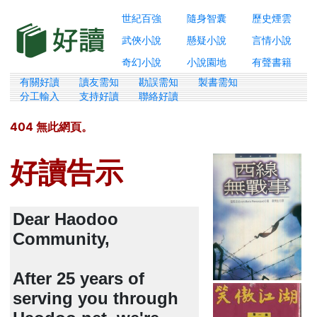
世紀百強
隨身智囊
歷史煙雲
武俠小說
懸疑小說
言情小說
奇幻小說
小說園地
有聲書籍
有關好讀
讀友需知
勘誤需知
製書需知
分工輸入
支持好讀
聯絡好讀
404 無此網頁。
好讀告示
Dear Haodoo
Community,
After 25 years of
serving you through