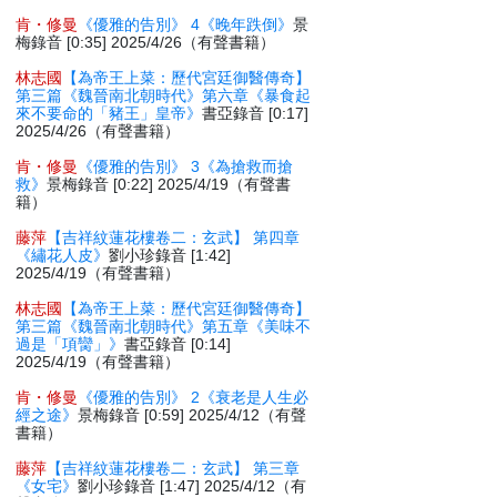
肯・修曼
《優雅的告別》 4《晚年跌倒》
景
梅錄音 [0:35] 2025/4/26（有聲書籍）
林志國
【為帝王上菜：歷代宮廷御醫傳奇】
第三篇《魏晉南北朝時代》第六章《暴食起
來不要命的「豬王」皇帝》
書亞錄音 [0:17]
2025/4/26（有聲書籍）
肯・修曼
《優雅的告別》 3《為搶救而搶
救》
景梅錄音 [0:22] 2025/4/19（有聲書
籍）
藤萍
【吉祥紋蓮花樓卷二：玄武】 第四章
《繡花人皮》
劉小珍錄音 [1:42]
2025/4/19（有聲書籍）
林志國
【為帝王上菜：歷代宮廷御醫傳奇】
第三篇《魏晉南北朝時代》第五章《美味不
過是「項臠」》
書亞錄音 [0:14]
2025/4/19（有聲書籍）
肯・修曼
《優雅的告別》 2《衰老是人生必
經之途》
景梅錄音 [0:59] 2025/4/12（有聲
書籍）
藤萍
【吉祥紋蓮花樓卷二：玄武】 第三章
《女宅》
劉小珍錄音 [1:47] 2025/4/12（有