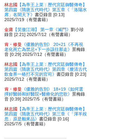
林志國
【為帝王上菜：歷代宮廷御醫傳奇】
第四篇《隋唐五代時代》第五章《「洛陽水
席」名聞天下》
書亞錄音 [0:13]
2025/7/19（有聲書籍）
金庸
【笑傲江湖】 第一章《滅門》
劉小珍
錄音 [2:21] 2025/7/12（有聲書籍）
肯・修曼
《優雅的告別》 20+21《不再視
老化死亡為禁忌+下一步該往那走》
景梅錄
音 [0:29] 2025/7/12（有聲書籍）
林志國
【為帝王上菜：歷代宮廷御醫傳奇】
第四篇《隋唐五代時代》第四章《釐清古代
飲食界一樁打不完的官司》
書亞錄音 [0:23]
2025/7/12（有聲書籍）
肯・修曼
《優雅的告別》 18+19《如何選
擇好醫師和好醫院+醫療化的悲歌》
景梅錄
音 [0:39] 2025/7/5（有聲書籍）
林志國
【為帝王上菜：歷代宮廷御醫傳奇】
第四篇《隋唐五代時代》第三章《「渾羊殁
忽」原是舶來品》
書亞錄音 [0:16]
2025/7/5（有聲書籍）