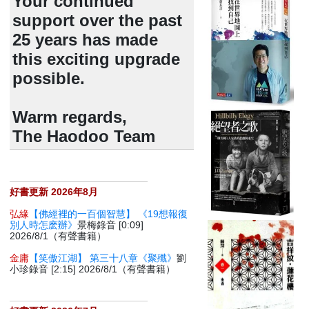
Your continued
support over the past
25 years has made
this exciting upgrade
possible.
Warm regards,
The Haodoo Team
好書更新 2026年8月
弘緣
【佛經裡的一百個智慧】 《19想報復
別人時怎麽辦》
景梅錄音 [0:09]
2026/8/1（有聲書籍）
金庸
【笑傲江湖】 第三十八章《聚殲》
劉
小珍錄音 [2:15] 2026/8/1（有聲書籍）