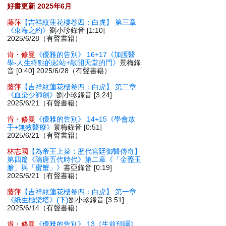
好書更新 2025年6月
藤萍
【吉祥紋蓮花樓卷四：白虎】 第三章
《東海之約》
劉小珍錄音 [1:10]
2025/6/28（有聲書籍）
肯・修曼
《優雅的告別》 16+17《加護醫
學-人生終點的起站+敲開天堂的門》
景梅錄
音 [0:40] 2025/6/28（有聲書籍）
藤萍
【吉祥紋蓮花樓卷四：白虎】 第二章
《血染少師劍》
劉小珍錄音 [3:24]
2025/6/21（有聲書籍）
肯・修曼
《優雅的告別》 14+15《學會放
手+無效醫療》
景梅錄音 [0:51]
2025/6/21（有聲書籍）
林志國
【為帝王上菜：歷代宮廷御醫傳奇】
第四篇《隋唐五代時代》第二章《「金虀玉
膾」與「蜜蟹」》
書亞錄音 [0:19]
2025/6/21（有聲書籍）
藤萍
【吉祥紋蓮花樓卷四：白虎】 第一章
《紙生極樂塔》(下)
劉小珍錄音 [3:51]
2025/6/14（有聲書籍）
肯・修曼
《優雅的告別》 13《生前預囑》