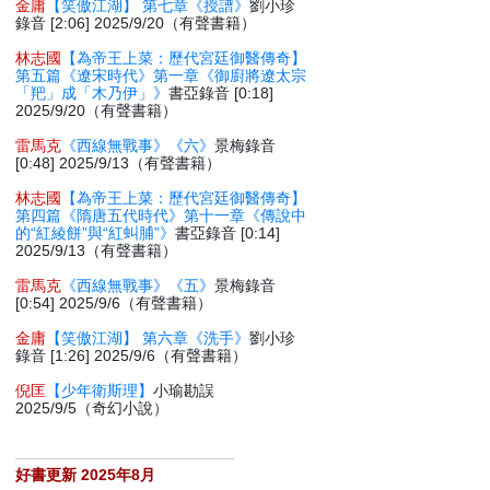
金庸
【笑傲江湖】 第七章《授譜》
劉小珍
錄音 [2:06] 2025/9/20（有聲書籍）
林志國
【為帝王上菜：歷代宮廷御醫傳奇】
第五篇《遼宋時代》第一章《御廚將遼太宗
「羓」成「木乃伊」》
書亞錄音 [0:18]
2025/9/20（有聲書籍）
雷馬克
《西線無戰事》《六》
景梅錄音
[0:48] 2025/9/13（有聲書籍）
林志國
【為帝王上菜：歷代宮廷御醫傳奇】
第四篇《隋唐五代時代》第十一章《傳說中
的“紅綾餅”與“紅虯脯”》
書亞錄音 [0:14]
2025/9/13（有聲書籍）
雷馬克
《西線無戰事》《五》
景梅錄音
[0:54] 2025/9/6（有聲書籍）
金庸
【笑傲江湖】 第六章《洗手》
劉小珍
錄音 [1:26] 2025/9/6（有聲書籍）
倪匡
【少年衛斯理】
小瑜勘誤
2025/9/5（奇幻小說）
好書更新 2025年8月