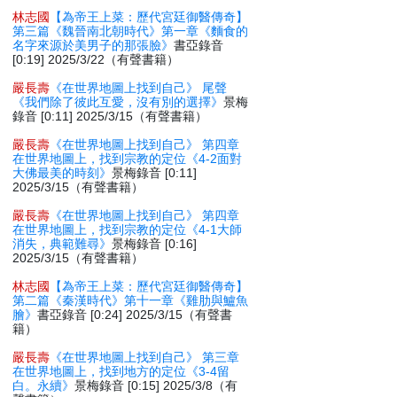
林志國
【為帝王上菜：歷代宮廷御醫傳奇】
第三篇《魏晉南北朝時代》第一章《麵食的
名字來源於美男子的那張臉》
書亞錄音
[0:19] 2025/3/22（有聲書籍）
嚴長壽
《在世界地圖上找到自己》 尾聲
《我們除了彼此互愛，沒有別的選擇》
景梅
錄音 [0:11] 2025/3/15（有聲書籍）
嚴長壽
《在世界地圖上找到自己》 第四章
在世界地圖上，找到宗教的定位《4-2面對
大佛最美的時刻》
景梅錄音 [0:11]
2025/3/15（有聲書籍）
嚴長壽
《在世界地圖上找到自己》 第四章
在世界地圖上，找到宗教的定位《4-1大師
消失，典範難尋》
景梅錄音 [0:16]
2025/3/15（有聲書籍）
林志國
【為帝王上菜：歷代宮廷御醫傳奇】
第二篇《秦漢時代》第十一章《雞肋與鱸魚
膾》
書亞錄音 [0:24] 2025/3/15（有聲書
籍）
嚴長壽
《在世界地圖上找到自己》 第三章
在世界地圖上，找到地方的定位《3-4留
白。永續》
景梅錄音 [0:15] 2025/3/8（有