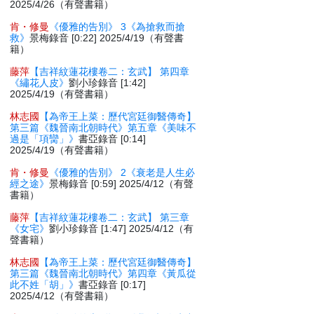
2025/4/26（有聲書籍）
肯・修曼
《優雅的告別》 3《為搶救而搶
救》
景梅錄音 [0:22] 2025/4/19（有聲書
籍）
藤萍
【吉祥紋蓮花樓卷二：玄武】 第四章
《繡花人皮》
劉小珍錄音 [1:42]
2025/4/19（有聲書籍）
林志國
【為帝王上菜：歷代宮廷御醫傳奇】
第三篇《魏晉南北朝時代》第五章《美味不
過是「項臠」》
書亞錄音 [0:14]
2025/4/19（有聲書籍）
肯・修曼
《優雅的告別》 2《衰老是人生必
經之途》
景梅錄音 [0:59] 2025/4/12（有聲
書籍）
藤萍
【吉祥紋蓮花樓卷二：玄武】 第三章
《女宅》
劉小珍錄音 [1:47] 2025/4/12（有
聲書籍）
林志國
【為帝王上菜：歷代宮廷御醫傳奇】
第三篇《魏晉南北朝時代》第四章《黃瓜從
此不姓「胡」》
書亞錄音 [0:17]
2025/4/12（有聲書籍）