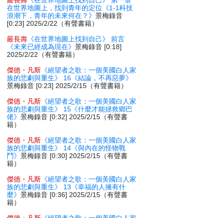
嚴長壽
《在世界地圖上找到自己》 第一章
在世界地圖上，找到青年的定位《1-1科技
浪潮下，青年的未來何在？》
景梅錄音
[0:23] 2025/2/22（有聲書籍）
嚴長壽
《在世界地圖上找到自己》 前言
《未來已經成為現在》
景梅錄音 [0:18]
2025/2/22（有聲書籍）
傑德・凡斯
《絕望者之歌：一個美國白人家
族的悲劇與重生》 16《結論，不再惡夢》
景梅錄音 [0:23] 2025/2/15（有聲書籍）
傑德・凡斯
《絕望者之歌：一個美國白人家
族的悲劇與重生》 15《什麼才能拯救鄉巴
佬》
景梅錄音 [0:32] 2025/2/15（有聲書
籍）
傑德・凡斯
《絕望者之歌：一個美國白人家
族的悲劇與重生》 14《與內在的怪物戰
鬥》
景梅錄音 [0:30] 2025/2/15（有聲書
籍）
傑德・凡斯
《絕望者之歌：一個美國白人家
族的悲劇與重生》 13《幸福的人擁有什
麼》
景梅錄音 [0:36] 2025/2/15（有聲書
籍）