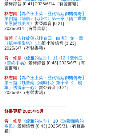
景梅錄音 [0:41] 2025/6/14（有聲書籍）
林志國
【為帝王上菜：歷代宮廷御醫傳奇】
第四篇《隋唐五代時代》第一章《隋二世將
美景變成美食》
書亞錄音 [0:21]
2025/6/14（有聲書籍）
藤萍
【吉祥紋蓮花樓卷四：白虎】 第一章
《紙生極樂塔》(上)
劉小珍錄音 [3:23]
2025/6/7（有聲書籍）
肯・修曼
《優雅的告別》 11+12《衰弱症
+善終不易》
景梅錄音 [0:43] 2025/6/7（有
聲書籍）
林志國
【為帝王上菜：歷代宮廷御醫傳奇】
第三篇《魏晉南北朝時代》第十章《「鵝
掌」誘得帝王心》
書亞錄音 [0:21]
2025/6/7（有聲書籍）
好書更新 2025年5月
肯・修曼
《優雅的告別》 10《診斷面臨的
兩難》
景梅錄音 [0:43] 2025/5/31（有聲書
籍）