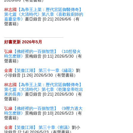
2026/6/6（有聲書籍）
林志國
【為帝王上菜：歷代宮廷御醫傳奇】
第七篇《大清時代》第八章《喜歡殺廚師的
嘉慶皇帝》
書亞錄音 [0:21] 2026/6/6（有
聲書籍）
好書更新 2026年5月
弘緣
【佛經裡的一百個智慧】 《10想發火
時怎麽辦》
景梅錄音 [0:11] 2026/5/30（有
聲書籍）
金庸
【笑傲江湖】 第三十一章《繡花》
劉
小珍錄音 [1:26] 2026/5/30（有聲書籍）
林志國
【為帝王上菜：歷代宮廷御醫傳奇】
第七篇《大清時代》第七章《乾隆皇帝吃出
來的長壽》
書亞錄音 [0:21] 2026/5/30（有
聲書籍）
弘緣
【佛經裡的一百個智慧】 《9壓力過大
時怎麽辦》
景梅錄音 [0:10] 2026/5/23（有
聲書籍）
金庸
【笑傲江湖】 第三十章《密議》
劉小
珍錄音 [2:14] 2026/5/23（有聲書籍）