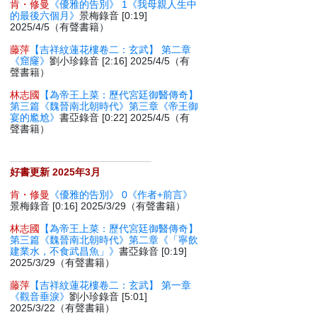
肯・修曼
《優雅的告別》 1《我母親人生中
的最後六個月》
景梅錄音 [0:19]
2025/4/5（有聲書籍）
藤萍
【吉祥紋蓮花樓卷二：玄武】 第二章
《窟窿》
劉小珍錄音 [2:16] 2025/4/5（有
聲書籍）
林志國
【為帝王上菜：歷代宮廷御醫傳奇】
第三篇《魏晉南北朝時代》第三章《帝王御
宴的尷尬》
書亞錄音 [0:22] 2025/4/5（有
聲書籍）
好書更新 2025年3月
肯・修曼
《優雅的告別》 0《作者+前言》
景梅錄音 [0:16] 2025/3/29（有聲書籍）
林志國
【為帝王上菜：歷代宮廷御醫傳奇】
第三篇《魏晉南北朝時代》第二章《「寧飲
建業水，不食武昌魚」》
書亞錄音 [0:19]
2025/3/29（有聲書籍）
藤萍
【吉祥紋蓮花樓卷二：玄武】 第一章
《觀音垂淚》
劉小珍錄音 [5:01]
2025/3/22（有聲書籍）