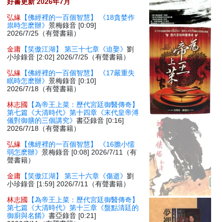
好書更新 2026年7月
弘緣
【佛經裡的一百個智慧】 《18貪婪作
祟時怎麽辦》
景梅錄音 [0:09]
2026/7/25（有聲書籍）
金庸
【笑傲江湖】 第三十七章《迫娶》
劉
小珍錄音 [2:02] 2026/7/25（有聲書籍）
弘緣
【佛經裡的一百個智慧】 《17嚴重失
眠時怎麽辦》
景梅錄音 [0:10]
2026/7/18（有聲書籍）
林志國
【為帝王上菜：歷代宮廷御醫傳奇】
第七篇《大清時代》第十四章《末代皇帝溥
儀對御膳的三個講究》
書亞錄音 [0:16]
2026/7/18（有聲書籍）
弘緣
【佛經裡的一百個智慧】 《16膽小懦
弱怎麽辦》
景梅錄音 [0:08] 2026/7/11（有
聲書籍）
金庸
【笑傲江湖】 第三十六章《傷逝》
劉
小珍錄音 [1:59] 2026/7/11（有聲書籍）
林志國
【為帝王上菜：歷代宮廷御醫傳奇】
第七篇《大清時代》第十三章《盤點清廷的
御廚與名餚》
書亞錄音 [0:21]