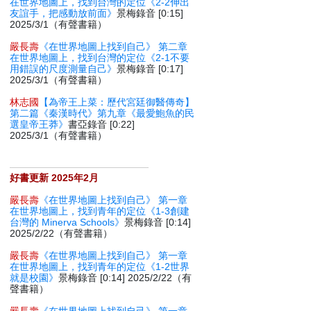
在世界地圖上，找到台灣的定位《2-2伸出
友誼手，把感動放前面》
景梅錄音 [0:15]
2025/3/1（有聲書籍）
嚴長壽
《在世界地圖上找到自己》 第二章
在世界地圖上，找到台灣的定位《2-1不要
用錯誤的尺度測量自己》
景梅錄音 [0:17]
2025/3/1（有聲書籍）
林志國
【為帝王上菜：歷代宮廷御醫傳奇】
第二篇《秦漢時代》第九章《最愛鮑魚的民
選皇帝王莽》
書亞錄音 [0:22]
2025/3/1（有聲書籍）
好書更新 2025年2月
嚴長壽
《在世界地圖上找到自己》 第一章
在世界地圖上，找到青年的定位《1-3創建
台灣的 Minerva Schools》
景梅錄音 [0:14]
2025/2/22（有聲書籍）
嚴長壽
《在世界地圖上找到自己》 第一章
在世界地圖上，找到青年的定位《1-2世界
就是校園》
景梅錄音 [0:14] 2025/2/22（有
聲書籍）