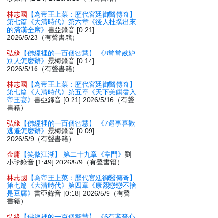
林志國
【為帝王上菜：歷代宮廷御醫傳奇】
第七篇《大清時代》第六章《後人杜撰出來
的滿漢全席》
書亞錄音 [0:21]
2026/5/23（有聲書籍）
弘緣
【佛經裡的一百個智慧】 《8常常嫉妒
別人怎麽辦》
景梅錄音 [0:14]
2026/5/16（有聲書籍）
林志國
【為帝王上菜：歷代宮廷御醫傳奇】
第七篇《大清時代》第五章《天下美饌盡入
帝王宴》
書亞錄音 [0:21] 2026/5/16（有聲
書籍）
弘緣
【佛經裡的一百個智慧】 《7遇事喜歡
逃避怎麽辦》
景梅錄音 [0:09]
2026/5/9（有聲書籍）
金庸
【笑傲江湖】 第二十九章《掌門》
劉
小珍錄音 [1:49] 2026/5/9（有聲書籍）
林志國
【為帝王上菜：歷代宮廷御醫傳奇】
第七篇《大清時代》第四章《康熙戀戀不捨
是豆腐》
書亞錄音 [0:18] 2026/5/9（有聲
書籍）
弘緣
【佛經裡的一百個智慧】 《6有吝嗇心