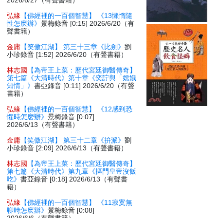
2026/6/27（有聲書籍）
弘緣
【佛經裡的一百個智慧】 《13懶惰隨
性怎麽辦》
景梅錄音 [0:15] 2026/6/20（有
聲書籍）
金庸
【笑傲江湖】 第三十三章《比劍》
劉
小珍錄音 [1:52] 2026/6/20（有聲書籍）
林志國
【為帝王上菜：歷代宮廷御醫傳奇】
第七篇《大清時代》第十章《奕詝與「嫦娥
知情」》
書亞錄音 [0:11] 2026/6/20（有聲
書籍）
弘緣
【佛經裡的一百個智慧】 《12感到恐
懼時怎麽辦》
景梅錄音 [0:07]
2026/6/13（有聲書籍）
金庸
【笑傲江湖】 第三十二章《拚派》
劉
小珍錄音 [2:09] 2026/6/13（有聲書籍）
林志國
【為帝王上菜：歷代宮廷御醫傳奇】
第七篇《大清時代》第九章《摳門皇帝沒飯
吃》
書亞錄音 [0:18] 2026/6/13（有聲書
籍）
弘緣
【佛經裡的一百個智慧】 《11寂寞無
聊時怎麽辦》
景梅錄音 [0:08]