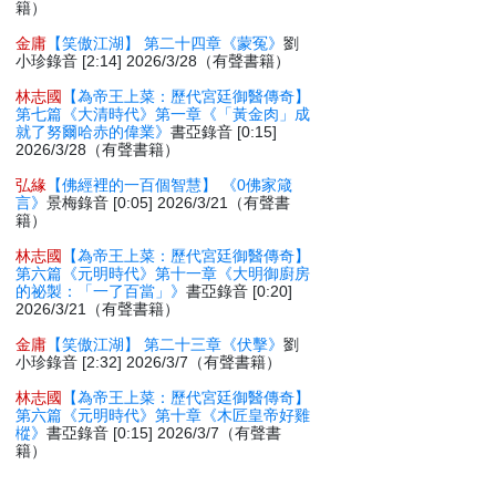
籍）
金庸
【笑傲江湖】 第二十四章《蒙冤》
劉
小珍錄音 [2:14] 2026/3/28（有聲書籍）
林志國
【為帝王上菜：歷代宮廷御醫傳奇】
第七篇《大清時代》第一章《「黃金肉」成
就了努爾哈赤的偉業》
書亞錄音 [0:15]
2026/3/28（有聲書籍）
弘緣
【佛經裡的一百個智慧】 《0佛家箴
言》
景梅錄音 [0:05] 2026/3/21（有聲書
籍）
林志國
【為帝王上菜：歷代宮廷御醫傳奇】
第六篇《元明時代》第十一章《大明御廚房
的祕製：「一了百當」》
書亞錄音 [0:20]
2026/3/21（有聲書籍）
金庸
【笑傲江湖】 第二十三章《伏擊》
劉
小珍錄音 [2:32] 2026/3/7（有聲書籍）
林志國
【為帝王上菜：歷代宮廷御醫傳奇】
第六篇《元明時代》第十章《木匠皇帝好雞
樅》
書亞錄音 [0:15] 2026/3/7（有聲書
籍）