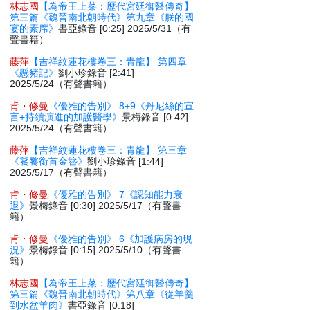
林志國
【為帝王上菜：歷代宮廷御醫傳奇】
第三篇《魏晉南北朝時代》第九章《朕的國
宴的素席》
書亞錄音 [0:25] 2025/5/31（有
聲書籍）
藤萍
【吉祥紋蓮花樓卷三：青龍】 第四章
《懸豬記》
劉小珍錄音 [2:41]
2025/5/24（有聲書籍）
肯・修曼
《優雅的告別》 8+9《丹尼絲的宣
言+持續演進的加護醫學》
景梅錄音 [0:42]
2025/5/24（有聲書籍）
藤萍
【吉祥紋蓮花樓卷三：青龍】 第三章
《饕餮銜首金簪》
劉小珍錄音 [1:44]
2025/5/17（有聲書籍）
肯・修曼
《優雅的告別》 7《認知能力衰
退》
景梅錄音 [0:30] 2025/5/17（有聲書
籍）
肯・修曼
《優雅的告別》 6《加護病房的現
況》
景梅錄音 [0:15] 2025/5/10（有聲書
籍）
林志國
【為帝王上菜：歷代宮廷御醫傳奇】
第三篇《魏晉南北朝時代》第八章《從羊羹
到水盆羊肉》
書亞錄音 [0:18]