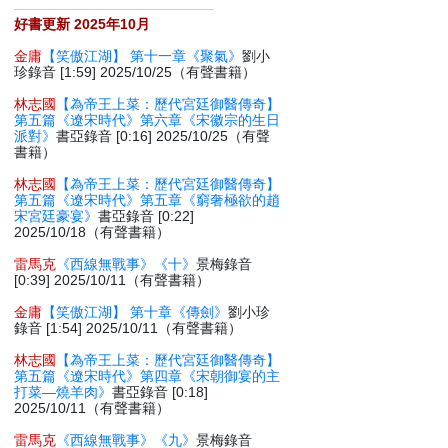
好書更新 2025年10月
金庸
【笑傲江湖】 第十一章《聚氣》
劉小
珍錄音 [1:59] 2025/10/25（有聲書籍）
林志國
【為帝王上菜：歷代宮廷御醫傳奇】
第五篇《遼宋時代》第六章《宋徽宗的生日
派對》
書亞錄音 [0:16] 2025/10/25（有聲
書籍）
林志國
【為帝王上菜：歷代宮廷御醫傳奇】
第五篇《遼宋時代》第五章《窮奢極欲的趙
宋宮廷豪宴》
書亞錄音 [0:22]
2025/10/18（有聲書籍）
雷馬克
《西線無戰事》《十》
景梅錄音
[0:39] 2025/10/11（有聲書籍）
金庸
【笑傲江湖】 第十章《傳劍》
劉小珍
錄音 [1:54] 2025/10/11（有聲書籍）
林志國
【為帝王上菜：歷代宮廷御醫傳奇】
第五篇《遼宋時代》第四章《宋朝御宴的主
打菜—燒羊肉》
書亞錄音 [0:18]
2025/10/11（有聲書籍）
雷馬克
《西線無戰事》《九》
景梅錄音