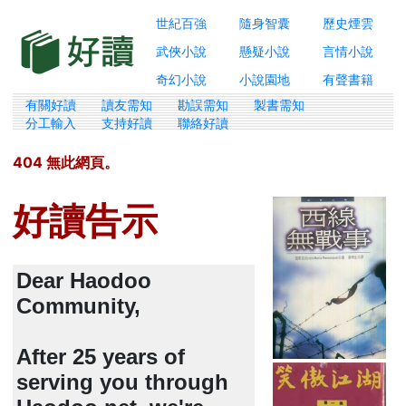
世紀百強
隨身智囊
歷史煙雲
武俠小說
懸疑小說
言情小說
奇幻小說
小說園地
有聲書籍
有關好讀
讀友需知
勘誤需知
製書需知
分工輸入
支持好讀
聯絡好讀
404 無此網頁。
好讀告示
Dear Haodoo
Community,
After 25 years of
serving you through