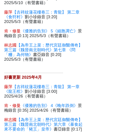
2025/5/10（有聲書籍）
藤萍
【吉祥紋蓮花樓卷三：青龍】 第二章
《食狩村》
劉小珍錄音 [3:20]
2025/5/3（有聲書籍）
肯・修曼
《優雅的告別》 5《細胞凋亡》
景
梅錄音 [0:13] 2025/5/3（有聲書籍）
林志國
【為帝王上菜：歷代宮廷御醫傳奇】
第三篇《魏晉南北朝時代》第七章 《問
「粣」為何物》
書亞錄音 [0:20]
2025/5/3（有聲書籍）
好書更新 2025年4月
藤萍
【吉祥紋蓮花樓卷三：青龍】 第一章
《龍王棺》
劉小珍錄音 [3:00]
2025/4/26（有聲書籍）
肯・修曼
《優雅的告別》 4《晚年跌倒》
景
梅錄音 [0:35] 2025/4/26（有聲書籍）
林志國
【為帝王上菜：歷代宮廷御醫傳奇】
第三篇《魏晉南北朝時代》第六章《暴食起
來不要命的「豬王」皇帝》
書亞錄音 [0:17]