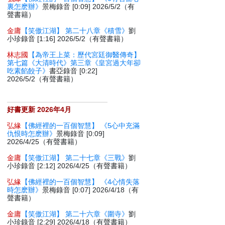
裏怎麽辦》
景梅錄音 [0:09] 2026/5/2（有
聲書籍）
金庸
【笑傲江湖】 第二十八章《積雪》
劉
小珍錄音 [1:16] 2026/5/2（有聲書籍）
林志國
【為帝王上菜：歷代宮廷御醫傳奇】
第七篇《大清時代》第三章《皇宮過大年卻
吃素餡餃子》
書亞錄音 [0:22]
2026/5/2（有聲書籍）
好書更新 2026年4月
弘緣
【佛經裡的一百個智慧】 《5心中充滿
仇恨時怎麽辦》
景梅錄音 [0:09]
2026/4/25（有聲書籍）
金庸
【笑傲江湖】 第二十七章《三戰》
劉
小珍錄音 [2:12] 2026/4/25（有聲書籍）
弘緣
【佛經裡的一百個智慧】 《4心情失落
時怎麽辦》
景梅錄音 [0:07] 2026/4/18（有
聲書籍）
金庸
【笑傲江湖】 第二十六章《圍寺》
劉
小珍錄音 [2:29] 2026/4/18（有聲書籍）