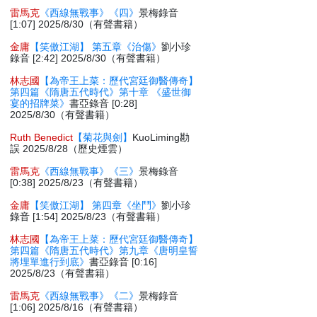
雷馬克
《西線無戰事》《四》
景梅錄音
[1:07] 2025/8/30（有聲書籍）
金庸
【笑傲江湖】 第五章《治傷》
劉小珍
錄音 [2:42] 2025/8/30（有聲書籍）
林志國
【為帝王上菜：歷代宮廷御醫傳奇】
第四篇《隋唐五代時代》第十章 《盛世御
宴的招牌菜》
書亞錄音 [0:28]
2025/8/30（有聲書籍）
Ruth Benedict
【菊花與劍】
KuoLiming勘
誤 2025/8/28（歷史煙雲）
雷馬克
《西線無戰事》《三》
景梅錄音
[0:38] 2025/8/23（有聲書籍）
金庸
【笑傲江湖】 第四章《坐鬥》
劉小珍
錄音 [1:54] 2025/8/23（有聲書籍）
林志國
【為帝王上菜：歷代宮廷御醫傳奇】
第四篇《隋唐五代時代》第九章《唐明皇誓
將埋單進行到底》
書亞錄音 [0:16]
2025/8/23（有聲書籍）
雷馬克
《西線無戰事》《二》
景梅錄音
[1:06] 2025/8/16（有聲書籍）