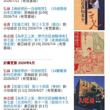
2026/7/11（有聲書籍）
弘緣
【佛經裡的一百個智慧】 《15感覺很
自卑怎麽辦》
景梅錄音 [0:09]
2026/7/4（有聲書籍）
金庸
【笑傲江湖】 第三十五章《復仇》
劉
小珍錄音 [3:01] 2026/7/4（有聲書籍）
林志國
【為帝王上菜：歷代宮廷御醫傳奇】
第七篇《大清時代》第十二章《老佛爺與羅
漢全齋》
書亞錄音 [0:19] 2026/7/4（有聲
書籍）
好書更新 2026年6月
弘緣
【佛經裡的一百個智慧】 《14鬱鬱寡
歡時怎麽辦》
景梅錄音 [0:08]
2026/6/27（有聲書籍）
金庸
【笑傲江湖】 第三十四章《奪帥》
劉
小珍錄音 [1:11] 2026/6/27（有聲書籍）
林志國
【為帝王上菜：歷代宮廷御醫傳奇】
第七篇《大清時代》第十一章《慈禧六十大
壽的吉祥菜》
書亞錄音 [0:17]