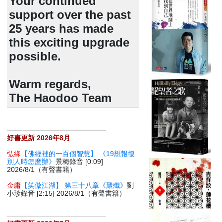
Your continued
support over the past
25 years has made
this exciting upgrade
possible.
Warm regards,
The Haodoo Team
好書更新 2026年8月
弘緣
【佛經裡的一百個智慧】 《19想報復
別人時怎麽辦》
景梅錄音 [0:09]
2026/8/1（有聲書籍）
金庸
【笑傲江湖】 第三十八章《聚殲》
劉
小珍錄音 [2:15] 2026/8/1（有聲書籍）