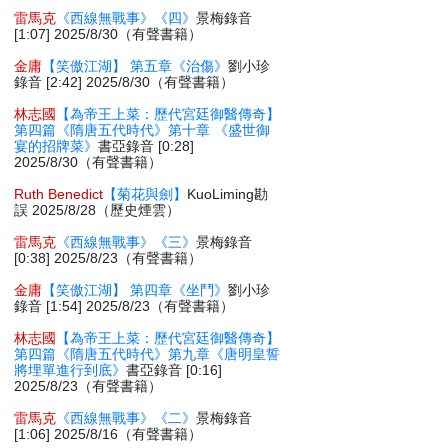
雷馬克
《西線無戰事》《四》
景梅錄音
[1:07] 2025/8/30（有聲書籍）
金庸
【笑傲江湖】 第五章《治傷》
劉小珍
錄音 [2:42] 2025/8/30（有聲書籍）
林志國
【為帝王上菜：歷代宮廷御醫傳奇】
第四篇《隋唐五代時代》第十章 《盛世御
宴的招牌菜》
書亞錄音 [0:28]
2025/8/30（有聲書籍）
Ruth Benedict
【菊花與劍】
KuoLiming勘
誤 2025/8/28（歷史煙雲）
雷馬克
《西線無戰事》《三》
景梅錄音
[0:38] 2025/8/23（有聲書籍）
金庸
【笑傲江湖】 第四章《坐鬥》
劉小珍
錄音 [1:54] 2025/8/23（有聲書籍）
林志國
【為帝王上菜：歷代宮廷御醫傳奇】
第四篇《隋唐五代時代》第九章《唐明皇誓
將埋單進行到底》
書亞錄音 [0:16]
2025/8/23（有聲書籍）
雷馬克
《西線無戰事》《二》
景梅錄音
[1:06] 2025/8/16（有聲書籍）