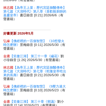
2026/6/6（有聲書籍）
林志國
【為帝王上菜：歷代宮廷御醫傳奇】
第七篇《大清時代》第八章《喜歡殺廚師的
嘉慶皇帝》
書亞錄音 [0:21] 2026/6/6（有
聲書籍）
好書更新 2026年5月
弘緣
【佛經裡的一百個智慧】 《10想發火
時怎麽辦》
景梅錄音 [0:11] 2026/5/30（有
聲書籍）
金庸
【笑傲江湖】 第三十一章《繡花》
劉
小珍錄音 [1:26] 2026/5/30（有聲書籍）
林志國
【為帝王上菜：歷代宮廷御醫傳奇】
第七篇《大清時代》第七章《乾隆皇帝吃出
來的長壽》
書亞錄音 [0:21] 2026/5/30（有
聲書籍）
弘緣
【佛經裡的一百個智慧】 《9壓力過大
時怎麽辦》
景梅錄音 [0:10] 2026/5/23（有
聲書籍）
金庸
【笑傲江湖】 第三十章《密議》
劉小
珍錄音 [2:14] 2026/5/23（有聲書籍）