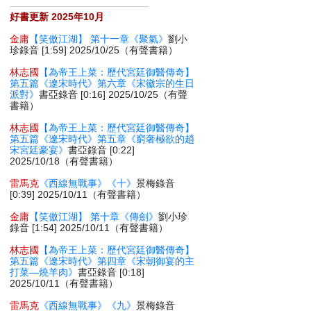
好書更新 2025年10月
金庸
【笑傲江湖】 第十一章《聚氣》
劉小
珍錄音 [1:59] 2025/10/25（有聲書籍）
林志國
【為帝王上菜：歷代宮廷御醫傳奇】
第五篇《遼宋時代》第六章《宋徽宗的生日
派對》
書亞錄音 [0:16] 2025/10/25（有聲
書籍）
林志國
【為帝王上菜：歷代宮廷御醫傳奇】
第五篇《遼宋時代》第五章《窮奢極欲的趙
宋宮廷豪宴》
書亞錄音 [0:22]
2025/10/18（有聲書籍）
雷馬克
《西線無戰事》《十》
景梅錄音
[0:39] 2025/10/11（有聲書籍）
金庸
【笑傲江湖】 第十章《傳劍》
劉小珍
錄音 [1:54] 2025/10/11（有聲書籍）
林志國
【為帝王上菜：歷代宮廷御醫傳奇】
第五篇《遼宋時代》第四章《宋朝御宴的主
打菜—燒羊肉》
書亞錄音 [0:18]
2025/10/11（有聲書籍）
雷馬克
《西線無戰事》《九》
景梅錄音