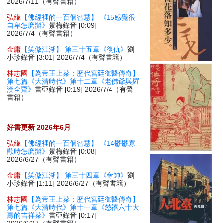
2026/7/11（有聲書籍）
弘緣
【佛經裡的一百個智慧】 《15感覺很
自卑怎麽辦》
景梅錄音 [0:09]
2026/7/4（有聲書籍）
金庸
【笑傲江湖】 第三十五章《復仇》
劉
小珍錄音 [3:01] 2026/7/4（有聲書籍）
林志國
【為帝王上菜：歷代宮廷御醫傳奇】
第七篇《大清時代》第十二章《老佛爺與羅
漢全齋》
書亞錄音 [0:19] 2026/7/4（有聲
書籍）
好書更新 2026年6月
弘緣
【佛經裡的一百個智慧】 《14鬱鬱寡
歡時怎麽辦》
景梅錄音 [0:08]
2026/6/27（有聲書籍）
金庸
【笑傲江湖】 第三十四章《奪帥》
劉
小珍錄音 [1:11] 2026/6/27（有聲書籍）
林志國
【為帝王上菜：歷代宮廷御醫傳奇】
第七篇《大清時代》第十一章《慈禧六十大
壽的吉祥菜》
書亞錄音 [0:17]