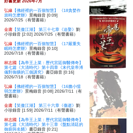
好書更新 2026年7月
弘緣
【佛經裡的一百個智慧】 《18貪婪作
祟時怎麽辦》
景梅錄音 [0:09]
2026/7/25（有聲書籍）
金庸
【笑傲江湖】 第三十七章《迫娶》
劉
小珍錄音 [2:02] 2026/7/25（有聲書籍）
弘緣
【佛經裡的一百個智慧】 《17嚴重失
眠時怎麽辦》
景梅錄音 [0:10]
2026/7/18（有聲書籍）
林志國
【為帝王上菜：歷代宮廷御醫傳奇】
第七篇《大清時代》第十四章《末代皇帝溥
儀對御膳的三個講究》
書亞錄音 [0:16]
2026/7/18（有聲書籍）
弘緣
【佛經裡的一百個智慧】 《16膽小懦
弱怎麽辦》
景梅錄音 [0:08] 2026/7/11（有
聲書籍）
金庸
【笑傲江湖】 第三十六章《傷逝》
劉
小珍錄音 [1:59] 2026/7/11（有聲書籍）
林志國
【為帝王上菜：歷代宮廷御醫傳奇】
第七篇《大清時代》第十三章《盤點清廷的
御廚與名餚》
書亞錄音 [0:21]