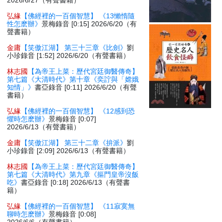
2026/6/27（有聲書籍）
弘緣
【佛經裡的一百個智慧】 《13懶惰隨
性怎麽辦》
景梅錄音 [0:15] 2026/6/20（有
聲書籍）
金庸
【笑傲江湖】 第三十三章《比劍》
劉
小珍錄音 [1:52] 2026/6/20（有聲書籍）
林志國
【為帝王上菜：歷代宮廷御醫傳奇】
第七篇《大清時代》第十章《奕詝與「嫦娥
知情」》
書亞錄音 [0:11] 2026/6/20（有聲
書籍）
弘緣
【佛經裡的一百個智慧】 《12感到恐
懼時怎麽辦》
景梅錄音 [0:07]
2026/6/13（有聲書籍）
金庸
【笑傲江湖】 第三十二章《拚派》
劉
小珍錄音 [2:09] 2026/6/13（有聲書籍）
林志國
【為帝王上菜：歷代宮廷御醫傳奇】
第七篇《大清時代》第九章《摳門皇帝沒飯
吃》
書亞錄音 [0:18] 2026/6/13（有聲書
籍）
弘緣
【佛經裡的一百個智慧】 《11寂寞無
聊時怎麽辦》
景梅錄音 [0:08]