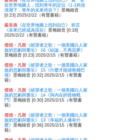
嚴長壽
《在世界地圖上找到自己》 第一章
在世界地圖上，找到青年的定位《1-1科技
浪潮下，青年的未來何在？》
景梅錄音
[0:23] 2025/2/22（有聲書籍）
嚴長壽
《在世界地圖上找到自己》 前言
《未來已經成為現在》
景梅錄音 [0:18]
2025/2/22（有聲書籍）
傑德・凡斯
《絕望者之歌：一個美國白人家
族的悲劇與重生》 16《結論，不再惡夢》
景梅錄音 [0:23] 2025/2/15（有聲書籍）
傑德・凡斯
《絕望者之歌：一個美國白人家
族的悲劇與重生》 15《什麼才能拯救鄉巴
佬》
景梅錄音 [0:32] 2025/2/15（有聲書
籍）
傑德・凡斯
《絕望者之歌：一個美國白人家
族的悲劇與重生》 14《與內在的怪物戰
鬥》
景梅錄音 [0:30] 2025/2/15（有聲書
籍）
傑德・凡斯
《絕望者之歌：一個美國白人家
族的悲劇與重生》 13《幸福的人擁有什
麼》
景梅錄音 [0:36] 2025/2/15（有聲書
籍）