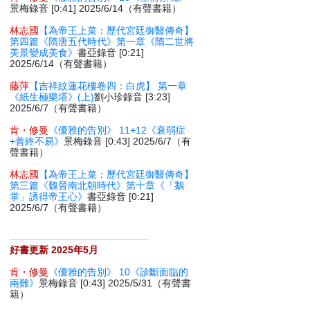
景梅錄音 [0:41] 2025/6/14（有聲書籍）
林志國
【為帝王上菜：歷代宮廷御醫傳奇】
第四篇《隋唐五代時代》第一章《隋二世將
美景變成美食》
書亞錄音 [0:21]
2025/6/14（有聲書籍）
藤萍
【吉祥紋蓮花樓卷四：白虎】 第一章
《紙生極樂塔》(上)
劉小珍錄音 [3:23]
2025/6/7（有聲書籍）
肯・修曼
《優雅的告別》 11+12《衰弱症
+善終不易》
景梅錄音 [0:43] 2025/6/7（有
聲書籍）
林志國
【為帝王上菜：歷代宮廷御醫傳奇】
第三篇《魏晉南北朝時代》第十章《「鵝
掌」誘得帝王心》
書亞錄音 [0:21]
2025/6/7（有聲書籍）
好書更新 2025年5月
肯・修曼
《優雅的告別》 10《診斷面臨的
兩難》
景梅錄音 [0:43] 2025/5/31（有聲書
籍）