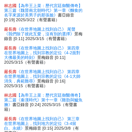
林志國
【為帝王上菜：歷代宮廷御醫傳奇】
第三篇《魏晉南北朝時代》第一章《麵食的
名字來源於美男子的那張臉》
書亞錄音
[0:19] 2025/3/22（有聲書籍）
嚴長壽
《在世界地圖上找到自己》 尾聲
《我們除了彼此互愛，沒有別的選擇》
景梅
錄音 [0:11] 2025/3/15（有聲書籍）
嚴長壽
《在世界地圖上找到自己》 第四章
在世界地圖上，找到宗教的定位《4-2面對
大佛最美的時刻》
景梅錄音 [0:11]
2025/3/15（有聲書籍）
嚴長壽
《在世界地圖上找到自己》 第四章
在世界地圖上，找到宗教的定位《4-1大師
消失，典範難尋》
景梅錄音 [0:16]
2025/3/15（有聲書籍）
林志國
【為帝王上菜：歷代宮廷御醫傳奇】
第二篇《秦漢時代》第十一章《雞肋與鱸魚
膾》
書亞錄音 [0:24] 2025/3/15（有聲書
籍）
嚴長壽
《在世界地圖上找到自己》 第三章
在世界地圖上，找到地方的定位《3-4留
白。永續》
景梅錄音 [0:15] 2025/3/8（有