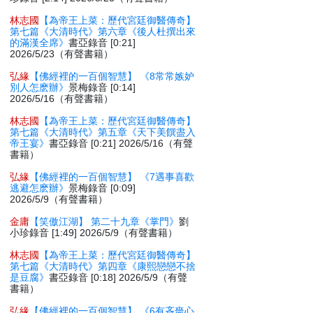
林志國
【為帝王上菜：歷代宮廷御醫傳奇】
第七篇《大清時代》第六章《後人杜撰出來
的滿漢全席》
書亞錄音 [0:21]
2026/5/23（有聲書籍）
弘緣
【佛經裡的一百個智慧】 《8常常嫉妒
別人怎麽辦》
景梅錄音 [0:14]
2026/5/16（有聲書籍）
林志國
【為帝王上菜：歷代宮廷御醫傳奇】
第七篇《大清時代》第五章《天下美饌盡入
帝王宴》
書亞錄音 [0:21] 2026/5/16（有聲
書籍）
弘緣
【佛經裡的一百個智慧】 《7遇事喜歡
逃避怎麽辦》
景梅錄音 [0:09]
2026/5/9（有聲書籍）
金庸
【笑傲江湖】 第二十九章《掌門》
劉
小珍錄音 [1:49] 2026/5/9（有聲書籍）
林志國
【為帝王上菜：歷代宮廷御醫傳奇】
第七篇《大清時代》第四章《康熙戀戀不捨
是豆腐》
書亞錄音 [0:18] 2026/5/9（有聲
書籍）
弘緣
【佛經裡的一百個智慧】 《6有吝嗇心