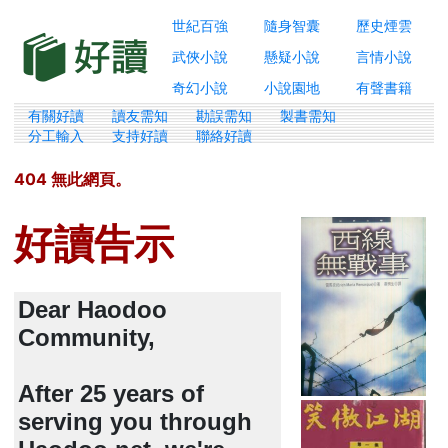
世紀百強
隨身智囊
歷史煙雲
武俠小說
懸疑小說
言情小說
奇幻小說
小說園地
有聲書籍
有關好讀
讀友需知
勘誤需知
製書需知
分工輸入
支持好讀
聯絡好讀
404 無此網頁。
好讀告示
Dear Haodoo
Community,
After 25 years of
serving you through