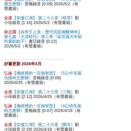
裏怎麽辦》
景梅錄音 [0:09] 2026/5/2（有
聲書籍）
金庸
【笑傲江湖】 第二十八章《積雪》
劉
小珍錄音 [1:16] 2026/5/2（有聲書籍）
林志國
【為帝王上菜：歷代宮廷御醫傳奇】
第七篇《大清時代》第三章《皇宮過大年卻
吃素餡餃子》
書亞錄音 [0:22]
2026/5/2（有聲書籍）
好書更新 2026年4月
弘緣
【佛經裡的一百個智慧】 《5心中充滿
仇恨時怎麽辦》
景梅錄音 [0:09]
2026/4/25（有聲書籍）
金庸
【笑傲江湖】 第二十七章《三戰》
劉
小珍錄音 [2:12] 2026/4/25（有聲書籍）
弘緣
【佛經裡的一百個智慧】 《4心情失落
時怎麽辦》
景梅錄音 [0:07] 2026/4/18（有
聲書籍）
金庸
【笑傲江湖】 第二十六章《圍寺》
劉
小珍錄音 [2:29] 2026/4/18（有聲書籍）