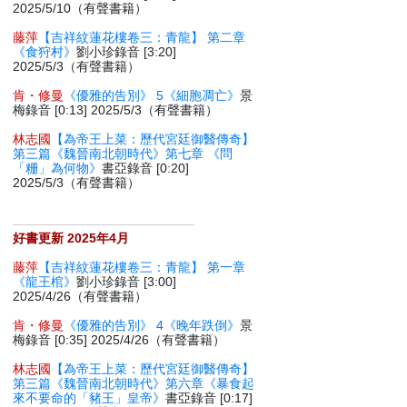
2025/5/10（有聲書籍）
藤萍
【吉祥紋蓮花樓卷三：青龍】 第二章
《食狩村》
劉小珍錄音 [3:20]
2025/5/3（有聲書籍）
肯・修曼
《優雅的告別》 5《細胞凋亡》
景
梅錄音 [0:13] 2025/5/3（有聲書籍）
林志國
【為帝王上菜：歷代宮廷御醫傳奇】
第三篇《魏晉南北朝時代》第七章 《問
「粣」為何物》
書亞錄音 [0:20]
2025/5/3（有聲書籍）
好書更新 2025年4月
藤萍
【吉祥紋蓮花樓卷三：青龍】 第一章
《龍王棺》
劉小珍錄音 [3:00]
2025/4/26（有聲書籍）
肯・修曼
《優雅的告別》 4《晚年跌倒》
景
梅錄音 [0:35] 2025/4/26（有聲書籍）
林志國
【為帝王上菜：歷代宮廷御醫傳奇】
第三篇《魏晉南北朝時代》第六章《暴食起
來不要命的「豬王」皇帝》
書亞錄音 [0:17]