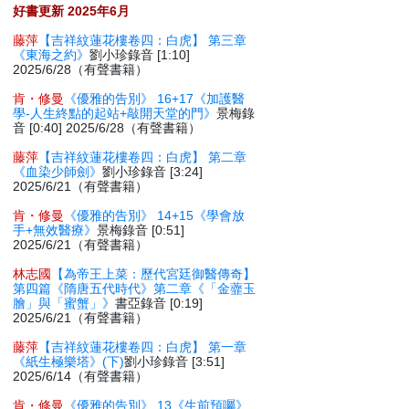
好書更新 2025年6月
藤萍
【吉祥紋蓮花樓卷四：白虎】 第三章
《東海之約》
劉小珍錄音 [1:10]
2025/6/28（有聲書籍）
肯・修曼
《優雅的告別》 16+17《加護醫
學-人生終點的起站+敲開天堂的門》
景梅錄
音 [0:40] 2025/6/28（有聲書籍）
藤萍
【吉祥紋蓮花樓卷四：白虎】 第二章
《血染少師劍》
劉小珍錄音 [3:24]
2025/6/21（有聲書籍）
肯・修曼
《優雅的告別》 14+15《學會放
手+無效醫療》
景梅錄音 [0:51]
2025/6/21（有聲書籍）
林志國
【為帝王上菜：歷代宮廷御醫傳奇】
第四篇《隋唐五代時代》第二章《「金虀玉
膾」與「蜜蟹」》
書亞錄音 [0:19]
2025/6/21（有聲書籍）
藤萍
【吉祥紋蓮花樓卷四：白虎】 第一章
《紙生極樂塔》(下)
劉小珍錄音 [3:51]
2025/6/14（有聲書籍）
肯・修曼
《優雅的告別》 13《生前預囑》