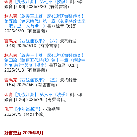
金庸
【笑傲江湖】 第七章《授譜》
劉小珍
錄音 [2:06] 2025/9/20（有聲書籍）
林志國
【為帝王上菜：歷代宮廷御醫傳奇】
第五篇《遼宋時代》第一章《御廚將遼太宗
「羓」成「木乃伊」》
書亞錄音 [0:18]
2025/9/20（有聲書籍）
雷馬克
《西線無戰事》《六》
景梅錄音
[0:48] 2025/9/13（有聲書籍）
林志國
【為帝王上菜：歷代宮廷御醫傳奇】
第四篇《隋唐五代時代》第十一章《傳說中
的“紅綾餅”與“紅虯脯”》
書亞錄音 [0:14]
2025/9/13（有聲書籍）
雷馬克
《西線無戰事》《五》
景梅錄音
[0:54] 2025/9/6（有聲書籍）
金庸
【笑傲江湖】 第六章《洗手》
劉小珍
錄音 [1:26] 2025/9/6（有聲書籍）
倪匡
【少年衛斯理】
小瑜勘誤
2025/9/5（奇幻小說）
好書更新 2025年8月