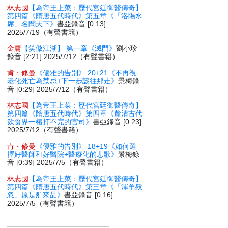
林志國
【為帝王上菜：歷代宮廷御醫傳奇】
第四篇《隋唐五代時代》第五章《「洛陽水
席」名聞天下》
書亞錄音 [0:13]
2025/7/19（有聲書籍）
金庸
【笑傲江湖】 第一章《滅門》
劉小珍
錄音 [2:21] 2025/7/12（有聲書籍）
肯・修曼
《優雅的告別》 20+21《不再視
老化死亡為禁忌+下一步該往那走》
景梅錄
音 [0:29] 2025/7/12（有聲書籍）
林志國
【為帝王上菜：歷代宮廷御醫傳奇】
第四篇《隋唐五代時代》第四章《釐清古代
飲食界一樁打不完的官司》
書亞錄音 [0:23]
2025/7/12（有聲書籍）
肯・修曼
《優雅的告別》 18+19《如何選
擇好醫師和好醫院+醫療化的悲歌》
景梅錄
音 [0:39] 2025/7/5（有聲書籍）
林志國
【為帝王上菜：歷代宮廷御醫傳奇】
第四篇《隋唐五代時代》第三章《「渾羊殁
忽」原是舶來品》
書亞錄音 [0:16]
2025/7/5（有聲書籍）