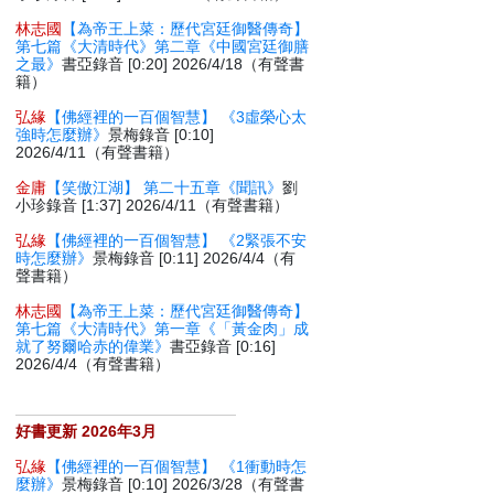
林志國
【為帝王上菜：歷代宮廷御醫傳奇】
第七篇《大清時代》第二章《中國宮廷御膳
之最》
書亞錄音 [0:20] 2026/4/18（有聲書
籍）
弘緣
【佛經裡的一百個智慧】 《3虛榮心太
強時怎麼辦》
景梅錄音 [0:10]
2026/4/11（有聲書籍）
金庸
【笑傲江湖】 第二十五章《聞訊》
劉
小珍錄音 [1:37] 2026/4/11（有聲書籍）
弘緣
【佛經裡的一百個智慧】 《2緊張不安
時怎麼辦》
景梅錄音 [0:11] 2026/4/4（有
聲書籍）
林志國
【為帝王上菜：歷代宮廷御醫傳奇】
第七篇《大清時代》第一章《「黃金肉」成
就了努爾哈赤的偉業》
書亞錄音 [0:16]
2026/4/4（有聲書籍）
好書更新 2026年3月
弘緣
【佛經裡的一百個智慧】 《1衝動時怎
麼辦》
景梅錄音 [0:10] 2026/3/28（有聲書