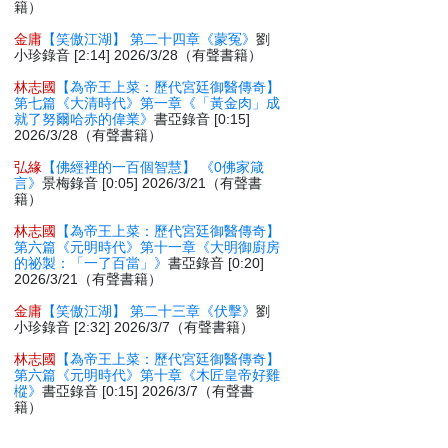
籍）
金庸
【笑傲江湖】 第二十四章《蒙冤》
劉
小珍錄音 [2:14] 2026/3/28（有聲書籍）
林志國
【為帝王上菜：歷代宮廷御醫傳奇】
第七篇《大清時代》第一章《「黃金肉」成
就了努爾哈赤的偉業》
書亞錄音 [0:15]
2026/3/28（有聲書籍）
弘緣
【佛經裡的一百個智慧】 《0佛家箴
言》
景梅錄音 [0:05] 2026/3/21（有聲書
籍）
林志國
【為帝王上菜：歷代宮廷御醫傳奇】
第六篇《元明時代》第十一章《大明御廚房
的祕製：「一了百當」》
書亞錄音 [0:20]
2026/3/21（有聲書籍）
金庸
【笑傲江湖】 第二十三章《伏擊》
劉
小珍錄音 [2:32] 2026/3/7（有聲書籍）
林志國
【為帝王上菜：歷代宮廷御醫傳奇】
第六篇《元明時代》第十章《木匠皇帝好雞
樅》
書亞錄音 [0:15] 2026/3/7（有聲書
籍）