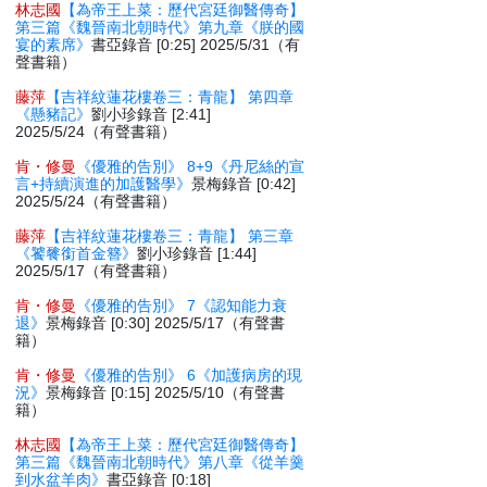
林志國
【為帝王上菜：歷代宮廷御醫傳奇】
第三篇《魏晉南北朝時代》第九章《朕的國
宴的素席》
書亞錄音 [0:25] 2025/5/31（有
聲書籍）
藤萍
【吉祥紋蓮花樓卷三：青龍】 第四章
《懸豬記》
劉小珍錄音 [2:41]
2025/5/24（有聲書籍）
肯・修曼
《優雅的告別》 8+9《丹尼絲的宣
言+持續演進的加護醫學》
景梅錄音 [0:42]
2025/5/24（有聲書籍）
藤萍
【吉祥紋蓮花樓卷三：青龍】 第三章
《饕餮銜首金簪》
劉小珍錄音 [1:44]
2025/5/17（有聲書籍）
肯・修曼
《優雅的告別》 7《認知能力衰
退》
景梅錄音 [0:30] 2025/5/17（有聲書
籍）
肯・修曼
《優雅的告別》 6《加護病房的現
況》
景梅錄音 [0:15] 2025/5/10（有聲書
籍）
林志國
【為帝王上菜：歷代宮廷御醫傳奇】
第三篇《魏晉南北朝時代》第八章《從羊羹
到水盆羊肉》
書亞錄音 [0:18]