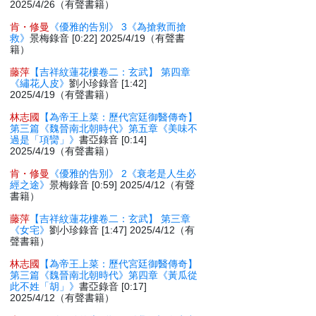
2025/4/26（有聲書籍）
肯・修曼
《優雅的告別》 3《為搶救而搶
救》
景梅錄音 [0:22] 2025/4/19（有聲書
籍）
藤萍
【吉祥紋蓮花樓卷二：玄武】 第四章
《繡花人皮》
劉小珍錄音 [1:42]
2025/4/19（有聲書籍）
林志國
【為帝王上菜：歷代宮廷御醫傳奇】
第三篇《魏晉南北朝時代》第五章《美味不
過是「項臠」》
書亞錄音 [0:14]
2025/4/19（有聲書籍）
肯・修曼
《優雅的告別》 2《衰老是人生必
經之途》
景梅錄音 [0:59] 2025/4/12（有聲
書籍）
藤萍
【吉祥紋蓮花樓卷二：玄武】 第三章
《女宅》
劉小珍錄音 [1:47] 2025/4/12（有
聲書籍）
林志國
【為帝王上菜：歷代宮廷御醫傳奇】
第三篇《魏晉南北朝時代》第四章《黃瓜從
此不姓「胡」》
書亞錄音 [0:17]
2025/4/12（有聲書籍）