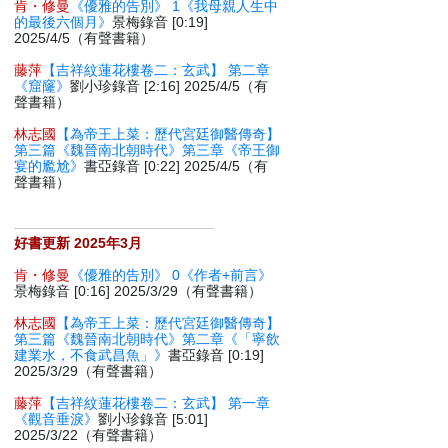
肯・修曼
《優雅的告別》 1《我母親人生中
的最後六個月》
景梅錄音 [0:19]
2025/4/5（有聲書籍）
藤萍
【吉祥紋蓮花樓卷二：玄武】 第二章
《窟窿》
劉小珍錄音 [2:16] 2025/4/5（有
聲書籍）
林志國
【為帝王上菜：歷代宮廷御醫傳奇】
第三篇《魏晉南北朝時代》第三章《帝王御
宴的尷尬》
書亞錄音 [0:22] 2025/4/5（有
聲書籍）
好書更新 2025年3月
肯・修曼
《優雅的告別》 0《作者+前言》
景梅錄音 [0:16] 2025/3/29（有聲書籍）
林志國
【為帝王上菜：歷代宮廷御醫傳奇】
第三篇《魏晉南北朝時代》第二章《「寧飲
建業水，不食武昌魚」》
書亞錄音 [0:19]
2025/3/29（有聲書籍）
藤萍
【吉祥紋蓮花樓卷二：玄武】 第一章
《觀音垂淚》
劉小珍錄音 [5:01]
2025/3/22（有聲書籍）