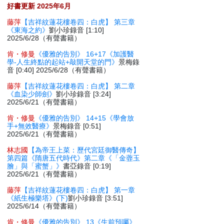
好書更新 2025年6月
藤萍
【吉祥紋蓮花樓卷四：白虎】 第三章
《東海之約》
劉小珍錄音 [1:10]
2025/6/28（有聲書籍）
肯・修曼
《優雅的告別》 16+17《加護醫
學-人生終點的起站+敲開天堂的門》
景梅錄
音 [0:40] 2025/6/28（有聲書籍）
藤萍
【吉祥紋蓮花樓卷四：白虎】 第二章
《血染少師劍》
劉小珍錄音 [3:24]
2025/6/21（有聲書籍）
肯・修曼
《優雅的告別》 14+15《學會放
手+無效醫療》
景梅錄音 [0:51]
2025/6/21（有聲書籍）
林志國
【為帝王上菜：歷代宮廷御醫傳奇】
第四篇《隋唐五代時代》第二章《「金虀玉
膾」與「蜜蟹」》
書亞錄音 [0:19]
2025/6/21（有聲書籍）
藤萍
【吉祥紋蓮花樓卷四：白虎】 第一章
《紙生極樂塔》(下)
劉小珍錄音 [3:51]
2025/6/14（有聲書籍）
肯・修曼
《優雅的告別》 13《生前預囑》