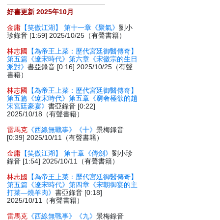
好書更新 2025年10月
金庸
【笑傲江湖】 第十一章《聚氣》
劉小
珍錄音 [1:59] 2025/10/25（有聲書籍）
林志國
【為帝王上菜：歷代宮廷御醫傳奇】
第五篇《遼宋時代》第六章《宋徽宗的生日
派對》
書亞錄音 [0:16] 2025/10/25（有聲
書籍）
林志國
【為帝王上菜：歷代宮廷御醫傳奇】
第五篇《遼宋時代》第五章《窮奢極欲的趙
宋宮廷豪宴》
書亞錄音 [0:22]
2025/10/18（有聲書籍）
雷馬克
《西線無戰事》《十》
景梅錄音
[0:39] 2025/10/11（有聲書籍）
金庸
【笑傲江湖】 第十章《傳劍》
劉小珍
錄音 [1:54] 2025/10/11（有聲書籍）
林志國
【為帝王上菜：歷代宮廷御醫傳奇】
第五篇《遼宋時代》第四章《宋朝御宴的主
打菜—燒羊肉》
書亞錄音 [0:18]
2025/10/11（有聲書籍）
雷馬克
《西線無戰事》《九》
景梅錄音