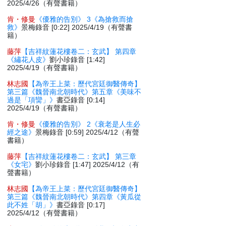
2025/4/26（有聲書籍）
肯・修曼
《優雅的告別》 3《為搶救而搶
救》
景梅錄音 [0:22] 2025/4/19（有聲書
籍）
藤萍
【吉祥紋蓮花樓卷二：玄武】 第四章
《繡花人皮》
劉小珍錄音 [1:42]
2025/4/19（有聲書籍）
林志國
【為帝王上菜：歷代宮廷御醫傳奇】
第三篇《魏晉南北朝時代》第五章《美味不
過是「項臠」》
書亞錄音 [0:14]
2025/4/19（有聲書籍）
肯・修曼
《優雅的告別》 2《衰老是人生必
經之途》
景梅錄音 [0:59] 2025/4/12（有聲
書籍）
藤萍
【吉祥紋蓮花樓卷二：玄武】 第三章
《女宅》
劉小珍錄音 [1:47] 2025/4/12（有
聲書籍）
林志國
【為帝王上菜：歷代宮廷御醫傳奇】
第三篇《魏晉南北朝時代》第四章《黃瓜從
此不姓「胡」》
書亞錄音 [0:17]
2025/4/12（有聲書籍）