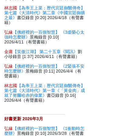
林志國
【為帝王上菜：歷代宮廷御醫傳奇】
第七篇《大清時代》第二章《中國宮廷御膳
之最》
書亞錄音 [0:20] 2026/4/18（有聲書
籍）
弘緣
【佛經裡的一百個智慧】 《3虛榮心太
強時怎麼辦》
景梅錄音 [0:10]
2026/4/11（有聲書籍）
金庸
【笑傲江湖】 第二十五章《聞訊》
劉
小珍錄音 [1:37] 2026/4/11（有聲書籍）
弘緣
【佛經裡的一百個智慧】 《2緊張不安
時怎麼辦》
景梅錄音 [0:11] 2026/4/4（有
聲書籍）
林志國
【為帝王上菜：歷代宮廷御醫傳奇】
第七篇《大清時代》第一章《「黃金肉」成
就了努爾哈赤的偉業》
書亞錄音 [0:16]
2026/4/4（有聲書籍）
好書更新 2026年3月
弘緣
【佛經裡的一百個智慧】 《1衝動時怎
麼辦》
景梅錄音 [0:10] 2026/3/28（有聲書