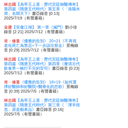
林志國
【為帝王上菜：歷代宮廷御醫傳奇】
第四篇《隋唐五代時代》第五章《「洛陽水
席」名聞天下》
書亞錄音 [0:13]
2025/7/19（有聲書籍）
金庸
【笑傲江湖】 第一章《滅門》
劉小珍
錄音 [2:21] 2025/7/12（有聲書籍）
肯・修曼
《優雅的告別》 20+21《不再視
老化死亡為禁忌+下一步該往那走》
景梅錄
音 [0:29] 2025/7/12（有聲書籍）
林志國
【為帝王上菜：歷代宮廷御醫傳奇】
第四篇《隋唐五代時代》第四章《釐清古代
飲食界一樁打不完的官司》
書亞錄音 [0:23]
2025/7/12（有聲書籍）
肯・修曼
《優雅的告別》 18+19《如何選
擇好醫師和好醫院+醫療化的悲歌》
景梅錄
音 [0:39] 2025/7/5（有聲書籍）
林志國
【為帝王上菜：歷代宮廷御醫傳奇】
第四篇《隋唐五代時代》第三章《「渾羊殁
忽」原是舶來品》
書亞錄音 [0:16]
2025/7/5（有聲書籍）