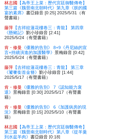
林志國
【為帝王上菜：歷代宮廷御醫傳奇】
第三篇《魏晉南北朝時代》第九章《朕的國
宴的素席》
書亞錄音 [0:25] 2025/5/31（有
聲書籍）
藤萍
【吉祥紋蓮花樓卷三：青龍】 第四章
《懸豬記》
劉小珍錄音 [2:41]
2025/5/24（有聲書籍）
肯・修曼
《優雅的告別》 8+9《丹尼絲的宣
言+持續演進的加護醫學》
景梅錄音 [0:42]
2025/5/24（有聲書籍）
藤萍
【吉祥紋蓮花樓卷三：青龍】 第三章
《饕餮銜首金簪》
劉小珍錄音 [1:44]
2025/5/17（有聲書籍）
肯・修曼
《優雅的告別》 7《認知能力衰
退》
景梅錄音 [0:30] 2025/5/17（有聲書
籍）
肯・修曼
《優雅的告別》 6《加護病房的現
況》
景梅錄音 [0:15] 2025/5/10（有聲書
籍）
林志國
【為帝王上菜：歷代宮廷御醫傳奇】
第三篇《魏晉南北朝時代》第八章《從羊羹
到水盆羊肉》
書亞錄音 [0:18]