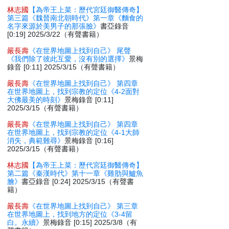
林志國
【為帝王上菜：歷代宮廷御醫傳奇】
第三篇《魏晉南北朝時代》第一章《麵食的
名字來源於美男子的那張臉》
書亞錄音
[0:19] 2025/3/22（有聲書籍）
嚴長壽
《在世界地圖上找到自己》 尾聲
《我們除了彼此互愛，沒有別的選擇》
景梅
錄音 [0:11] 2025/3/15（有聲書籍）
嚴長壽
《在世界地圖上找到自己》 第四章
在世界地圖上，找到宗教的定位《4-2面對
大佛最美的時刻》
景梅錄音 [0:11]
2025/3/15（有聲書籍）
嚴長壽
《在世界地圖上找到自己》 第四章
在世界地圖上，找到宗教的定位《4-1大師
消失，典範難尋》
景梅錄音 [0:16]
2025/3/15（有聲書籍）
林志國
【為帝王上菜：歷代宮廷御醫傳奇】
第二篇《秦漢時代》第十一章《雞肋與鱸魚
膾》
書亞錄音 [0:24] 2025/3/15（有聲書
籍）
嚴長壽
《在世界地圖上找到自己》 第三章
在世界地圖上，找到地方的定位《3-4留
白。永續》
景梅錄音 [0:15] 2025/3/8（有