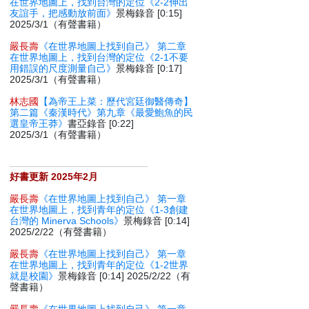
在世界地圖上，找到台灣的定位《2-2伸出
友誼手，把感動放前面》
景梅錄音 [0:15]
2025/3/1（有聲書籍）
嚴長壽
《在世界地圖上找到自己》 第二章
在世界地圖上，找到台灣的定位《2-1不要
用錯誤的尺度測量自己》
景梅錄音 [0:17]
2025/3/1（有聲書籍）
林志國
【為帝王上菜：歷代宮廷御醫傳奇】
第二篇《秦漢時代》第九章《最愛鮑魚的民
選皇帝王莽》
書亞錄音 [0:22]
2025/3/1（有聲書籍）
好書更新 2025年2月
嚴長壽
《在世界地圖上找到自己》 第一章
在世界地圖上，找到青年的定位《1-3創建
台灣的 Minerva Schools》
景梅錄音 [0:14]
2025/2/22（有聲書籍）
嚴長壽
《在世界地圖上找到自己》 第一章
在世界地圖上，找到青年的定位《1-2世界
就是校園》
景梅錄音 [0:14] 2025/2/22（有
聲書籍）