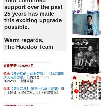
Your continued
support over the past
25 years has made
this exciting upgrade
possible.
Warm regards,
The Haodoo Team
好書更新 2026年8月
弘緣
【佛經裡的一百個智慧】 《19想報復
別人時怎麽辦》
景梅錄音 [0:09]
2026/8/1（有聲書籍）
金庸
【笑傲江湖】 第三十八章《聚殲》
劉
小珍錄音 [2:15] 2026/8/1（有聲書籍）