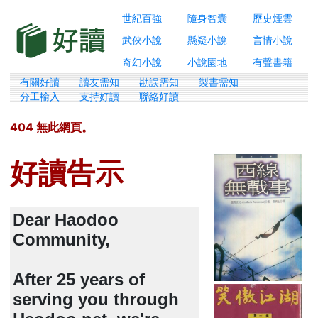
世紀百強
隨身智囊
歷史煙雲
武俠小說
懸疑小說
言情小說
奇幻小說
小說園地
有聲書籍
有關好讀
讀友需知
勘誤需知
製書需知
分工輸入
支持好讀
聯絡好讀
404 無此網頁。
好讀告示
Dear Haodoo
Community,
After 25 years of
serving you through