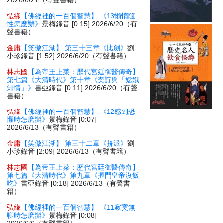
2026/6/27（有聲書籍）
弘緣
【佛經裡的一百個智慧】 《13懶惰隨
性怎麽辦》
景梅錄音 [0:15] 2026/6/20（有
聲書籍）
金庸
【笑傲江湖】 第三十三章《比劍》
劉
小珍錄音 [1:52] 2026/6/20（有聲書籍）
林志國
【為帝王上菜：歷代宮廷御醫傳奇】
第七篇《大清時代》第十章《奕詝與「嫦娥
知情」》
書亞錄音 [0:11] 2026/6/20（有聲
書籍）
弘緣
【佛經裡的一百個智慧】 《12感到恐
懼時怎麽辦》
景梅錄音 [0:07]
2026/6/13（有聲書籍）
金庸
【笑傲江湖】 第三十二章《拚派》
劉
小珍錄音 [2:09] 2026/6/13（有聲書籍）
林志國
【為帝王上菜：歷代宮廷御醫傳奇】
第七篇《大清時代》第九章《摳門皇帝沒飯
吃》
書亞錄音 [0:18] 2026/6/13（有聲書
籍）
弘緣
【佛經裡的一百個智慧】 《11寂寞無
聊時怎麽辦》
景梅錄音 [0:08]