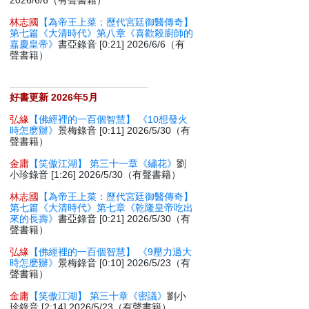
2026/6/6（有聲書籍）
林志國
【為帝王上菜：歷代宮廷御醫傳奇】
第七篇《大清時代》第八章《喜歡殺廚師的
嘉慶皇帝》
書亞錄音 [0:21] 2026/6/6（有
聲書籍）
好書更新 2026年5月
弘緣
【佛經裡的一百個智慧】 《10想發火
時怎麽辦》
景梅錄音 [0:11] 2026/5/30（有
聲書籍）
金庸
【笑傲江湖】 第三十一章《繡花》
劉
小珍錄音 [1:26] 2026/5/30（有聲書籍）
林志國
【為帝王上菜：歷代宮廷御醫傳奇】
第七篇《大清時代》第七章《乾隆皇帝吃出
來的長壽》
書亞錄音 [0:21] 2026/5/30（有
聲書籍）
弘緣
【佛經裡的一百個智慧】 《9壓力過大
時怎麽辦》
景梅錄音 [0:10] 2026/5/23（有
聲書籍）
金庸
【笑傲江湖】 第三十章《密議》
劉小
珍錄音 [2:14] 2026/5/23（有聲書籍）