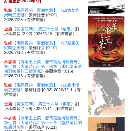
好書更新 2026年7月
弘緣
【佛經裡的一百個智慧】 《18貪婪作
祟時怎麽辦》
景梅錄音 [0:09]
2026/7/25（有聲書籍）
金庸
【笑傲江湖】 第三十七章《迫娶》
劉
小珍錄音 [2:02] 2026/7/25（有聲書籍）
弘緣
【佛經裡的一百個智慧】 《17嚴重失
眠時怎麽辦》
景梅錄音 [0:10]
2026/7/18（有聲書籍）
林志國
【為帝王上菜：歷代宮廷御醫傳奇】
第七篇《大清時代》第十四章《末代皇帝溥
儀對御膳的三個講究》
書亞錄音 [0:16]
2026/7/18（有聲書籍）
弘緣
【佛經裡的一百個智慧】 《16膽小懦
弱怎麽辦》
景梅錄音 [0:08] 2026/7/11（有
聲書籍）
金庸
【笑傲江湖】 第三十六章《傷逝》
劉
小珍錄音 [1:59] 2026/7/11（有聲書籍）
林志國
【為帝王上菜：歷代宮廷御醫傳奇】
第七篇《大清時代》第十三章《盤點清廷的
御廚與名餚》
書亞錄音 [0:21]