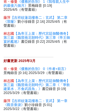
肯・修曼
《優雅的告別》 1《我母親人生中
的最後六個月》
景梅錄音 [0:19]
2025/4/5（有聲書籍）
藤萍
【吉祥紋蓮花樓卷二：玄武】 第二章
《窟窿》
劉小珍錄音 [2:16] 2025/4/5（有
聲書籍）
林志國
【為帝王上菜：歷代宮廷御醫傳奇】
第三篇《魏晉南北朝時代》第三章《帝王御
宴的尷尬》
書亞錄音 [0:22] 2025/4/5（有
聲書籍）
好書更新 2025年3月
肯・修曼
《優雅的告別》 0《作者+前言》
景梅錄音 [0:16] 2025/3/29（有聲書籍）
林志國
【為帝王上菜：歷代宮廷御醫傳奇】
第三篇《魏晉南北朝時代》第二章《「寧飲
建業水，不食武昌魚」》
書亞錄音 [0:19]
2025/3/29（有聲書籍）
藤萍
【吉祥紋蓮花樓卷二：玄武】 第一章
《觀音垂淚》
劉小珍錄音 [5:01]
2025/3/22（有聲書籍）