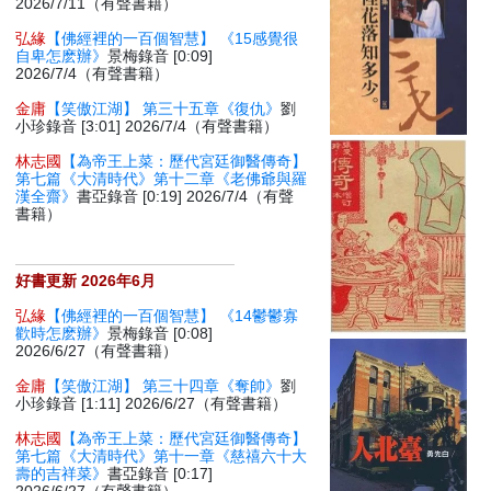
2026/7/11（有聲書籍）
弘緣
【佛經裡的一百個智慧】 《15感覺很
自卑怎麽辦》
景梅錄音 [0:09]
2026/7/4（有聲書籍）
金庸
【笑傲江湖】 第三十五章《復仇》
劉
小珍錄音 [3:01] 2026/7/4（有聲書籍）
林志國
【為帝王上菜：歷代宮廷御醫傳奇】
第七篇《大清時代》第十二章《老佛爺與羅
漢全齋》
書亞錄音 [0:19] 2026/7/4（有聲
書籍）
好書更新 2026年6月
弘緣
【佛經裡的一百個智慧】 《14鬱鬱寡
歡時怎麽辦》
景梅錄音 [0:08]
2026/6/27（有聲書籍）
金庸
【笑傲江湖】 第三十四章《奪帥》
劉
小珍錄音 [1:11] 2026/6/27（有聲書籍）
林志國
【為帝王上菜：歷代宮廷御醫傳奇】
第七篇《大清時代》第十一章《慈禧六十大
壽的吉祥菜》
書亞錄音 [0:17]