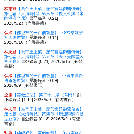
林志國
【為帝王上菜：歷代宮廷御醫傳奇】
第七篇《大清時代》第六章《後人杜撰出來
的滿漢全席》
書亞錄音 [0:21]
2026/5/23（有聲書籍）
弘緣
【佛經裡的一百個智慧】 《8常常嫉妒
別人怎麽辦》
景梅錄音 [0:14]
2026/5/16（有聲書籍）
林志國
【為帝王上菜：歷代宮廷御醫傳奇】
第七篇《大清時代》第五章《天下美饌盡入
帝王宴》
書亞錄音 [0:21] 2026/5/16（有聲
書籍）
弘緣
【佛經裡的一百個智慧】 《7遇事喜歡
逃避怎麽辦》
景梅錄音 [0:09]
2026/5/9（有聲書籍）
金庸
【笑傲江湖】 第二十九章《掌門》
劉
小珍錄音 [1:49] 2026/5/9（有聲書籍）
林志國
【為帝王上菜：歷代宮廷御醫傳奇】
第七篇《大清時代》第四章《康熙戀戀不捨
是豆腐》
書亞錄音 [0:18] 2026/5/9（有聲
書籍）
弘緣
【佛經裡的一百個智慧】 《6有吝嗇心