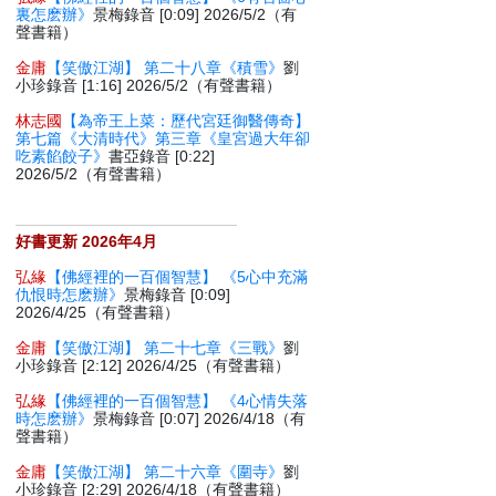
裏怎麽辦》
景梅錄音 [0:09] 2026/5/2（有
聲書籍）
金庸
【笑傲江湖】 第二十八章《積雪》
劉
小珍錄音 [1:16] 2026/5/2（有聲書籍）
林志國
【為帝王上菜：歷代宮廷御醫傳奇】
第七篇《大清時代》第三章《皇宮過大年卻
吃素餡餃子》
書亞錄音 [0:22]
2026/5/2（有聲書籍）
好書更新 2026年4月
弘緣
【佛經裡的一百個智慧】 《5心中充滿
仇恨時怎麽辦》
景梅錄音 [0:09]
2026/4/25（有聲書籍）
金庸
【笑傲江湖】 第二十七章《三戰》
劉
小珍錄音 [2:12] 2026/4/25（有聲書籍）
弘緣
【佛經裡的一百個智慧】 《4心情失落
時怎麽辦》
景梅錄音 [0:07] 2026/4/18（有
聲書籍）
金庸
【笑傲江湖】 第二十六章《圍寺》
劉
小珍錄音 [2:29] 2026/4/18（有聲書籍）