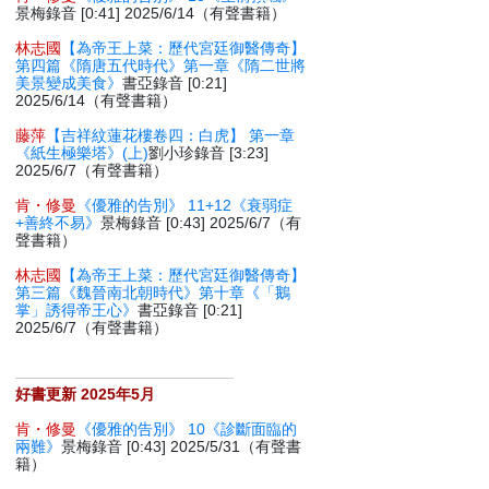
景梅錄音 [0:41] 2025/6/14（有聲書籍）
林志國
【為帝王上菜：歷代宮廷御醫傳奇】
第四篇《隋唐五代時代》第一章《隋二世將
美景變成美食》
書亞錄音 [0:21]
2025/6/14（有聲書籍）
藤萍
【吉祥紋蓮花樓卷四：白虎】 第一章
《紙生極樂塔》(上)
劉小珍錄音 [3:23]
2025/6/7（有聲書籍）
肯・修曼
《優雅的告別》 11+12《衰弱症
+善終不易》
景梅錄音 [0:43] 2025/6/7（有
聲書籍）
林志國
【為帝王上菜：歷代宮廷御醫傳奇】
第三篇《魏晉南北朝時代》第十章《「鵝
掌」誘得帝王心》
書亞錄音 [0:21]
2025/6/7（有聲書籍）
好書更新 2025年5月
肯・修曼
《優雅的告別》 10《診斷面臨的
兩難》
景梅錄音 [0:43] 2025/5/31（有聲書
籍）