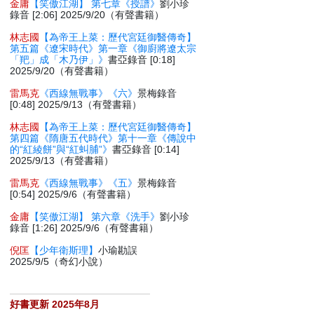
金庸
【笑傲江湖】 第七章《授譜》
劉小珍
錄音 [2:06] 2025/9/20（有聲書籍）
林志國
【為帝王上菜：歷代宮廷御醫傳奇】
第五篇《遼宋時代》第一章《御廚將遼太宗
「羓」成「木乃伊」》
書亞錄音 [0:18]
2025/9/20（有聲書籍）
雷馬克
《西線無戰事》《六》
景梅錄音
[0:48] 2025/9/13（有聲書籍）
林志國
【為帝王上菜：歷代宮廷御醫傳奇】
第四篇《隋唐五代時代》第十一章《傳說中
的“紅綾餅”與“紅虯脯”》
書亞錄音 [0:14]
2025/9/13（有聲書籍）
雷馬克
《西線無戰事》《五》
景梅錄音
[0:54] 2025/9/6（有聲書籍）
金庸
【笑傲江湖】 第六章《洗手》
劉小珍
錄音 [1:26] 2025/9/6（有聲書籍）
倪匡
【少年衛斯理】
小瑜勘誤
2025/9/5（奇幻小說）
好書更新 2025年8月