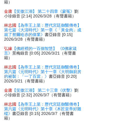
籍）
金庸
【笑傲江湖】 第二十四章《蒙冤》
劉
小珍錄音 [2:14] 2026/3/28（有聲書籍）
林志國
【為帝王上菜：歷代宮廷御醫傳奇】
第七篇《大清時代》第一章《「黃金肉」成
就了努爾哈赤的偉業》
書亞錄音 [0:15]
2026/3/28（有聲書籍）
弘緣
【佛經裡的一百個智慧】 《0佛家箴
言》
景梅錄音 [0:05] 2026/3/21（有聲書
籍）
林志國
【為帝王上菜：歷代宮廷御醫傳奇】
第六篇《元明時代》第十一章《大明御廚房
的祕製：「一了百當」》
書亞錄音 [0:20]
2026/3/21（有聲書籍）
金庸
【笑傲江湖】 第二十三章《伏擊》
劉
小珍錄音 [2:32] 2026/3/7（有聲書籍）
林志國
【為帝王上菜：歷代宮廷御醫傳奇】
第六篇《元明時代》第十章《木匠皇帝好雞
樅》
書亞錄音 [0:15] 2026/3/7（有聲書
籍）