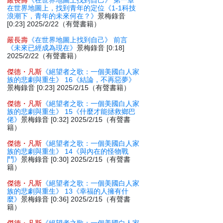
嚴長壽
《在世界地圖上找到自己》 第一章
在世界地圖上，找到青年的定位《1-1科技
浪潮下，青年的未來何在？》
景梅錄音
[0:23] 2025/2/22（有聲書籍）
嚴長壽
《在世界地圖上找到自己》 前言
《未來已經成為現在》
景梅錄音 [0:18]
2025/2/22（有聲書籍）
傑德・凡斯
《絕望者之歌：一個美國白人家
族的悲劇與重生》 16《結論，不再惡夢》
景梅錄音 [0:23] 2025/2/15（有聲書籍）
傑德・凡斯
《絕望者之歌：一個美國白人家
族的悲劇與重生》 15《什麼才能拯救鄉巴
佬》
景梅錄音 [0:32] 2025/2/15（有聲書
籍）
傑德・凡斯
《絕望者之歌：一個美國白人家
族的悲劇與重生》 14《與內在的怪物戰
鬥》
景梅錄音 [0:30] 2025/2/15（有聲書
籍）
傑德・凡斯
《絕望者之歌：一個美國白人家
族的悲劇與重生》 13《幸福的人擁有什
麼》
景梅錄音 [0:36] 2025/2/15（有聲書
籍）