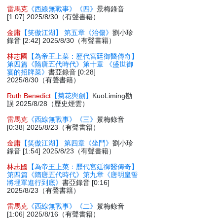
雷馬克
《西線無戰事》《四》
景梅錄音
[1:07] 2025/8/30（有聲書籍）
金庸
【笑傲江湖】 第五章《治傷》
劉小珍
錄音 [2:42] 2025/8/30（有聲書籍）
林志國
【為帝王上菜：歷代宮廷御醫傳奇】
第四篇《隋唐五代時代》第十章 《盛世御
宴的招牌菜》
書亞錄音 [0:28]
2025/8/30（有聲書籍）
Ruth Benedict
【菊花與劍】
KuoLiming勘
誤 2025/8/28（歷史煙雲）
雷馬克
《西線無戰事》《三》
景梅錄音
[0:38] 2025/8/23（有聲書籍）
金庸
【笑傲江湖】 第四章《坐鬥》
劉小珍
錄音 [1:54] 2025/8/23（有聲書籍）
林志國
【為帝王上菜：歷代宮廷御醫傳奇】
第四篇《隋唐五代時代》第九章《唐明皇誓
將埋單進行到底》
書亞錄音 [0:16]
2025/8/23（有聲書籍）
雷馬克
《西線無戰事》《二》
景梅錄音
[1:06] 2025/8/16（有聲書籍）