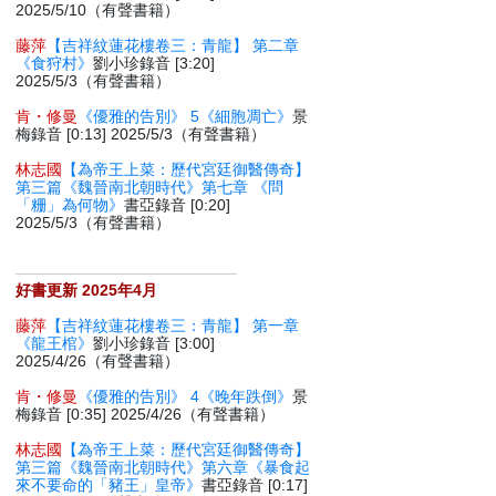
2025/5/10（有聲書籍）
藤萍
【吉祥紋蓮花樓卷三：青龍】 第二章
《食狩村》
劉小珍錄音 [3:20]
2025/5/3（有聲書籍）
肯・修曼
《優雅的告別》 5《細胞凋亡》
景
梅錄音 [0:13] 2025/5/3（有聲書籍）
林志國
【為帝王上菜：歷代宮廷御醫傳奇】
第三篇《魏晉南北朝時代》第七章 《問
「粣」為何物》
書亞錄音 [0:20]
2025/5/3（有聲書籍）
好書更新 2025年4月
藤萍
【吉祥紋蓮花樓卷三：青龍】 第一章
《龍王棺》
劉小珍錄音 [3:00]
2025/4/26（有聲書籍）
肯・修曼
《優雅的告別》 4《晚年跌倒》
景
梅錄音 [0:35] 2025/4/26（有聲書籍）
林志國
【為帝王上菜：歷代宮廷御醫傳奇】
第三篇《魏晉南北朝時代》第六章《暴食起
來不要命的「豬王」皇帝》
書亞錄音 [0:17]