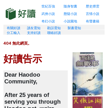
世紀百強
隨身智囊
歷史煙雲
武俠小說
懸疑小說
言情小說
奇幻小說
小說園地
有聲書籍
有關好讀
讀友需知
勘誤需知
製書需知
分工輸入
支持好讀
聯絡好讀
404 無此網頁。
好讀告示
Dear Haodoo
Community,
After 25 years of
serving you through