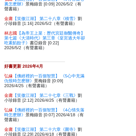
裏怎麽辦》
景梅錄音 [0:09] 2026/5/2（有
聲書籍）
金庸
【笑傲江湖】 第二十八章《積雪》
劉
小珍錄音 [1:16] 2026/5/2（有聲書籍）
林志國
【為帝王上菜：歷代宮廷御醫傳奇】
第七篇《大清時代》第三章《皇宮過大年卻
吃素餡餃子》
書亞錄音 [0:22]
2026/5/2（有聲書籍）
好書更新 2026年4月
弘緣
【佛經裡的一百個智慧】 《5心中充滿
仇恨時怎麽辦》
景梅錄音 [0:09]
2026/4/25（有聲書籍）
金庸
【笑傲江湖】 第二十七章《三戰》
劉
小珍錄音 [2:12] 2026/4/25（有聲書籍）
弘緣
【佛經裡的一百個智慧】 《4心情失落
時怎麽辦》
景梅錄音 [0:07] 2026/4/18（有
聲書籍）
金庸
【笑傲江湖】 第二十六章《圍寺》
劉
小珍錄音 [2:29] 2026/4/18（有聲書籍）