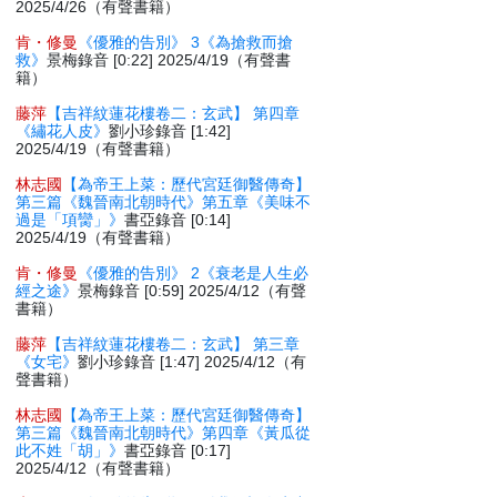
2025/4/26（有聲書籍）
肯・修曼
《優雅的告別》 3《為搶救而搶
救》
景梅錄音 [0:22] 2025/4/19（有聲書
籍）
藤萍
【吉祥紋蓮花樓卷二：玄武】 第四章
《繡花人皮》
劉小珍錄音 [1:42]
2025/4/19（有聲書籍）
林志國
【為帝王上菜：歷代宮廷御醫傳奇】
第三篇《魏晉南北朝時代》第五章《美味不
過是「項臠」》
書亞錄音 [0:14]
2025/4/19（有聲書籍）
肯・修曼
《優雅的告別》 2《衰老是人生必
經之途》
景梅錄音 [0:59] 2025/4/12（有聲
書籍）
藤萍
【吉祥紋蓮花樓卷二：玄武】 第三章
《女宅》
劉小珍錄音 [1:47] 2025/4/12（有
聲書籍）
林志國
【為帝王上菜：歷代宮廷御醫傳奇】
第三篇《魏晉南北朝時代》第四章《黃瓜從
此不姓「胡」》
書亞錄音 [0:17]
2025/4/12（有聲書籍）