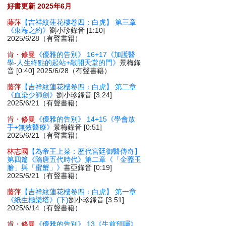
好書更新 2025年6月
藤萍
【吉祥紋蓮花樓卷四：白虎】 第三章
《東海之約》
劉小珍錄音 [1:10]
2025/6/28（有聲書籍）
肯・修曼
《優雅的告別》 16+17《加護醫
學-人生終點的起站+敲開天堂的門》
景梅錄
音 [0:40] 2025/6/28（有聲書籍）
藤萍
【吉祥紋蓮花樓卷四：白虎】 第二章
《血染少師劍》
劉小珍錄音 [3:24]
2025/6/21（有聲書籍）
肯・修曼
《優雅的告別》 14+15《學會放
手+無效醫療》
景梅錄音 [0:51]
2025/6/21（有聲書籍）
林志國
【為帝王上菜：歷代宮廷御醫傳奇】
第四篇《隋唐五代時代》第二章《「金虀玉
膾」與「蜜蟹」》
書亞錄音 [0:19]
2025/6/21（有聲書籍）
藤萍
【吉祥紋蓮花樓卷四：白虎】 第一章
《紙生極樂塔》(下)
劉小珍錄音 [3:51]
2025/6/14（有聲書籍）
肯・修曼
《優雅的告別》 13《生前預囑》