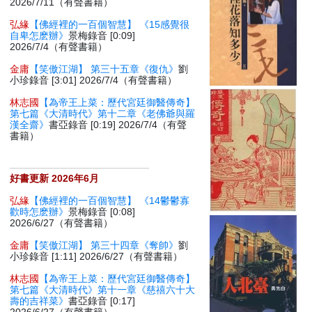
2026/7/11（有聲書籍）
弘緣
【佛經裡的一百個智慧】 《15感覺很
自卑怎麽辦》
景梅錄音 [0:09]
2026/7/4（有聲書籍）
金庸
【笑傲江湖】 第三十五章《復仇》
劉
小珍錄音 [3:01] 2026/7/4（有聲書籍）
林志國
【為帝王上菜：歷代宮廷御醫傳奇】
第七篇《大清時代》第十二章《老佛爺與羅
漢全齋》
書亞錄音 [0:19] 2026/7/4（有聲
書籍）
好書更新 2026年6月
弘緣
【佛經裡的一百個智慧】 《14鬱鬱寡
歡時怎麽辦》
景梅錄音 [0:08]
2026/6/27（有聲書籍）
金庸
【笑傲江湖】 第三十四章《奪帥》
劉
小珍錄音 [1:11] 2026/6/27（有聲書籍）
林志國
【為帝王上菜：歷代宮廷御醫傳奇】
第七篇《大清時代》第十一章《慈禧六十大
壽的吉祥菜》
書亞錄音 [0:17]