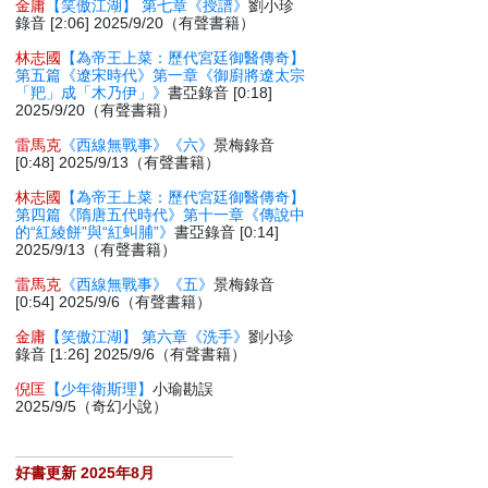
金庸
【笑傲江湖】 第七章《授譜》
劉小珍
錄音 [2:06] 2025/9/20（有聲書籍）
林志國
【為帝王上菜：歷代宮廷御醫傳奇】
第五篇《遼宋時代》第一章《御廚將遼太宗
「羓」成「木乃伊」》
書亞錄音 [0:18]
2025/9/20（有聲書籍）
雷馬克
《西線無戰事》《六》
景梅錄音
[0:48] 2025/9/13（有聲書籍）
林志國
【為帝王上菜：歷代宮廷御醫傳奇】
第四篇《隋唐五代時代》第十一章《傳說中
的“紅綾餅”與“紅虯脯”》
書亞錄音 [0:14]
2025/9/13（有聲書籍）
雷馬克
《西線無戰事》《五》
景梅錄音
[0:54] 2025/9/6（有聲書籍）
金庸
【笑傲江湖】 第六章《洗手》
劉小珍
錄音 [1:26] 2025/9/6（有聲書籍）
倪匡
【少年衛斯理】
小瑜勘誤
2025/9/5（奇幻小說）
好書更新 2025年8月