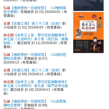
2026/6/27（有聲書籍）
弘緣
【佛經裡的一百個智慧】 《13懶惰隨
性怎麽辦》
景梅錄音 [0:15] 2026/6/20（有
聲書籍）
金庸
【笑傲江湖】 第三十三章《比劍》
劉
小珍錄音 [1:52] 2026/6/20（有聲書籍）
林志國
【為帝王上菜：歷代宮廷御醫傳奇】
第七篇《大清時代》第十章《奕詝與「嫦娥
知情」》
書亞錄音 [0:11] 2026/6/20（有聲
書籍）
弘緣
【佛經裡的一百個智慧】 《12感到恐
懼時怎麽辦》
景梅錄音 [0:07]
2026/6/13（有聲書籍）
金庸
【笑傲江湖】 第三十二章《拚派》
劉
小珍錄音 [2:09] 2026/6/13（有聲書籍）
林志國
【為帝王上菜：歷代宮廷御醫傳奇】
第七篇《大清時代》第九章《摳門皇帝沒飯
吃》
書亞錄音 [0:18] 2026/6/13（有聲書
籍）
弘緣
【佛經裡的一百個智慧】 《11寂寞無
聊時怎麽辦》
景梅錄音 [0:08]