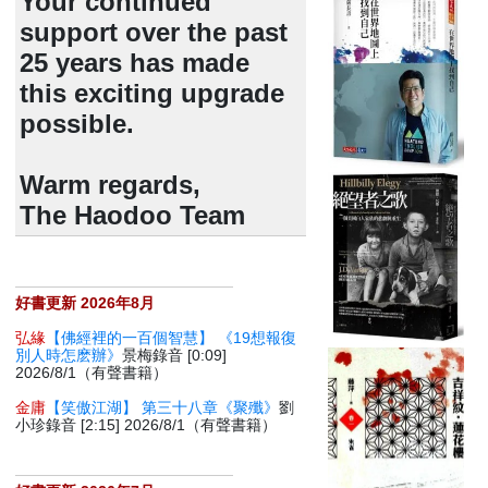
Your continued
support over the past
25 years has made
this exciting upgrade
possible.
Warm regards,
The Haodoo Team
好書更新 2026年8月
弘緣
【佛經裡的一百個智慧】 《19想報復
別人時怎麽辦》
景梅錄音 [0:09]
2026/8/1（有聲書籍）
金庸
【笑傲江湖】 第三十八章《聚殲》
劉
小珍錄音 [2:15] 2026/8/1（有聲書籍）