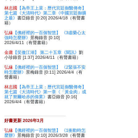
林志國
【為帝王上菜：歷代宮廷御醫傳奇】
第七篇《大清時代》第二章《中國宮廷御膳
之最》
書亞錄音 [0:20] 2026/4/18（有聲書
籍）
弘緣
【佛經裡的一百個智慧】 《3虛榮心太
強時怎麼辦》
景梅錄音 [0:10]
2026/4/11（有聲書籍）
金庸
【笑傲江湖】 第二十五章《聞訊》
劉
小珍錄音 [1:37] 2026/4/11（有聲書籍）
弘緣
【佛經裡的一百個智慧】 《2緊張不安
時怎麼辦》
景梅錄音 [0:11] 2026/4/4（有
聲書籍）
林志國
【為帝王上菜：歷代宮廷御醫傳奇】
第七篇《大清時代》第一章《「黃金肉」成
就了努爾哈赤的偉業》
書亞錄音 [0:16]
2026/4/4（有聲書籍）
好書更新 2026年3月
弘緣
【佛經裡的一百個智慧】 《1衝動時怎
麼辦》
景梅錄音 [0:10] 2026/3/28（有聲書