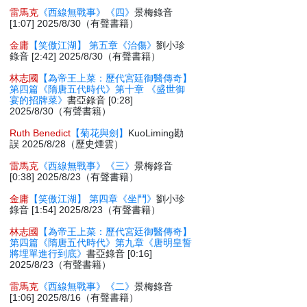
雷馬克
《西線無戰事》《四》
景梅錄音
[1:07] 2025/8/30（有聲書籍）
金庸
【笑傲江湖】 第五章《治傷》
劉小珍
錄音 [2:42] 2025/8/30（有聲書籍）
林志國
【為帝王上菜：歷代宮廷御醫傳奇】
第四篇《隋唐五代時代》第十章 《盛世御
宴的招牌菜》
書亞錄音 [0:28]
2025/8/30（有聲書籍）
Ruth Benedict
【菊花與劍】
KuoLiming勘
誤 2025/8/28（歷史煙雲）
雷馬克
《西線無戰事》《三》
景梅錄音
[0:38] 2025/8/23（有聲書籍）
金庸
【笑傲江湖】 第四章《坐鬥》
劉小珍
錄音 [1:54] 2025/8/23（有聲書籍）
林志國
【為帝王上菜：歷代宮廷御醫傳奇】
第四篇《隋唐五代時代》第九章《唐明皇誓
將埋單進行到底》
書亞錄音 [0:16]
2025/8/23（有聲書籍）
雷馬克
《西線無戰事》《二》
景梅錄音
[1:06] 2025/8/16（有聲書籍）