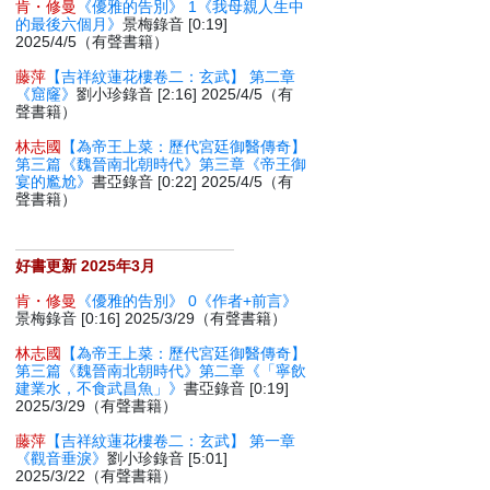
肯・修曼
《優雅的告別》 1《我母親人生中
的最後六個月》
景梅錄音 [0:19]
2025/4/5（有聲書籍）
藤萍
【吉祥紋蓮花樓卷二：玄武】 第二章
《窟窿》
劉小珍錄音 [2:16] 2025/4/5（有
聲書籍）
林志國
【為帝王上菜：歷代宮廷御醫傳奇】
第三篇《魏晉南北朝時代》第三章《帝王御
宴的尷尬》
書亞錄音 [0:22] 2025/4/5（有
聲書籍）
好書更新 2025年3月
肯・修曼
《優雅的告別》 0《作者+前言》
景梅錄音 [0:16] 2025/3/29（有聲書籍）
林志國
【為帝王上菜：歷代宮廷御醫傳奇】
第三篇《魏晉南北朝時代》第二章《「寧飲
建業水，不食武昌魚」》
書亞錄音 [0:19]
2025/3/29（有聲書籍）
藤萍
【吉祥紋蓮花樓卷二：玄武】 第一章
《觀音垂淚》
劉小珍錄音 [5:01]
2025/3/22（有聲書籍）