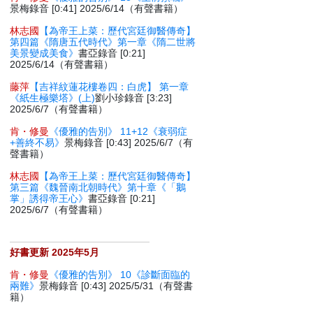
景梅錄音 [0:41] 2025/6/14（有聲書籍）
林志國
【為帝王上菜：歷代宮廷御醫傳奇】
第四篇《隋唐五代時代》第一章《隋二世將
美景變成美食》
書亞錄音 [0:21]
2025/6/14（有聲書籍）
藤萍
【吉祥紋蓮花樓卷四：白虎】 第一章
《紙生極樂塔》(上)
劉小珍錄音 [3:23]
2025/6/7（有聲書籍）
肯・修曼
《優雅的告別》 11+12《衰弱症
+善終不易》
景梅錄音 [0:43] 2025/6/7（有
聲書籍）
林志國
【為帝王上菜：歷代宮廷御醫傳奇】
第三篇《魏晉南北朝時代》第十章《「鵝
掌」誘得帝王心》
書亞錄音 [0:21]
2025/6/7（有聲書籍）
好書更新 2025年5月
肯・修曼
《優雅的告別》 10《診斷面臨的
兩難》
景梅錄音 [0:43] 2025/5/31（有聲書
籍）