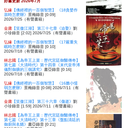
好書更新 2026年7月
弘緣
【佛經裡的一百個智慧】 《18貪婪作
祟時怎麽辦》
景梅錄音 [0:09]
2026/7/25（有聲書籍）
金庸
【笑傲江湖】 第三十七章《迫娶》
劉
小珍錄音 [2:02] 2026/7/25（有聲書籍）
弘緣
【佛經裡的一百個智慧】 《17嚴重失
眠時怎麽辦》
景梅錄音 [0:10]
2026/7/18（有聲書籍）
林志國
【為帝王上菜：歷代宮廷御醫傳奇】
第七篇《大清時代》第十四章《末代皇帝溥
儀對御膳的三個講究》
書亞錄音 [0:16]
2026/7/18（有聲書籍）
弘緣
【佛經裡的一百個智慧】 《16膽小懦
弱怎麽辦》
景梅錄音 [0:08] 2026/7/11（有
聲書籍）
金庸
【笑傲江湖】 第三十六章《傷逝》
劉
小珍錄音 [1:59] 2026/7/11（有聲書籍）
林志國
【為帝王上菜：歷代宮廷御醫傳奇】
第七篇《大清時代》第十三章《盤點清廷的
御廚與名餚》
書亞錄音 [0:21]