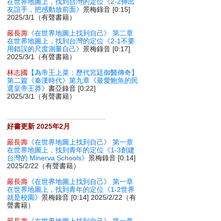
在世界地圖上，找到台灣的定位《2-2伸出
友誼手，把感動放前面》
景梅錄音 [0:15]
2025/3/1（有聲書籍）
嚴長壽
《在世界地圖上找到自己》 第二章
在世界地圖上，找到台灣的定位《2-1不要
用錯誤的尺度測量自己》
景梅錄音 [0:17]
2025/3/1（有聲書籍）
林志國
【為帝王上菜：歷代宮廷御醫傳奇】
第二篇《秦漢時代》第九章《最愛鮑魚的民
選皇帝王莽》
書亞錄音 [0:22]
2025/3/1（有聲書籍）
好書更新 2025年2月
嚴長壽
《在世界地圖上找到自己》 第一章
在世界地圖上，找到青年的定位《1-3創建
台灣的 Minerva Schools》
景梅錄音 [0:14]
2025/2/22（有聲書籍）
嚴長壽
《在世界地圖上找到自己》 第一章
在世界地圖上，找到青年的定位《1-2世界
就是校園》
景梅錄音 [0:14] 2025/2/22（有
聲書籍）