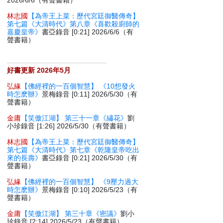
2026/6/6（有聲書籍）
林志國
【為帝王上菜：歷代宮廷御醫傳奇】
第七篇《大清時代》第八章《喜歡殺廚師的
嘉慶皇帝》
書亞錄音 [0:21] 2026/6/6（有
聲書籍）
好書更新 2026年5月
弘緣
【佛經裡的一百個智慧】 《10想發火
時怎麽辦》
景梅錄音 [0:11] 2026/5/30（有
聲書籍）
金庸
【笑傲江湖】 第三十一章《繡花》
劉
小珍錄音 [1:26] 2026/5/30（有聲書籍）
林志國
【為帝王上菜：歷代宮廷御醫傳奇】
第七篇《大清時代》第七章《乾隆皇帝吃出
來的長壽》
書亞錄音 [0:21] 2026/5/30（有
聲書籍）
弘緣
【佛經裡的一百個智慧】 《9壓力過大
時怎麽辦》
景梅錄音 [0:10] 2026/5/23（有
聲書籍）
金庸
【笑傲江湖】 第三十章《密議》
劉小
珍錄音 [2:14] 2026/5/23（有聲書籍）