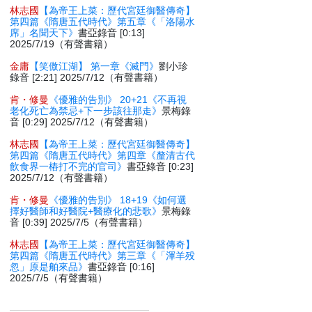
林志國
【為帝王上菜：歷代宮廷御醫傳奇】
第四篇《隋唐五代時代》第五章《「洛陽水
席」名聞天下》
書亞錄音 [0:13]
2025/7/19（有聲書籍）
金庸
【笑傲江湖】 第一章《滅門》
劉小珍
錄音 [2:21] 2025/7/12（有聲書籍）
肯・修曼
《優雅的告別》 20+21《不再視
老化死亡為禁忌+下一步該往那走》
景梅錄
音 [0:29] 2025/7/12（有聲書籍）
林志國
【為帝王上菜：歷代宮廷御醫傳奇】
第四篇《隋唐五代時代》第四章《釐清古代
飲食界一樁打不完的官司》
書亞錄音 [0:23]
2025/7/12（有聲書籍）
肯・修曼
《優雅的告別》 18+19《如何選
擇好醫師和好醫院+醫療化的悲歌》
景梅錄
音 [0:39] 2025/7/5（有聲書籍）
林志國
【為帝王上菜：歷代宮廷御醫傳奇】
第四篇《隋唐五代時代》第三章《「渾羊殁
忽」原是舶來品》
書亞錄音 [0:16]
2025/7/5（有聲書籍）