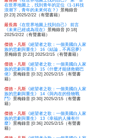
嚴長壽
《在世界地圖上找到自己》 第一章
在世界地圖上，找到青年的定位《1-1科技
浪潮下，青年的未來何在？》
景梅錄音
[0:23] 2025/2/22（有聲書籍）
嚴長壽
《在世界地圖上找到自己》 前言
《未來已經成為現在》
景梅錄音 [0:18]
2025/2/22（有聲書籍）
傑德・凡斯
《絕望者之歌：一個美國白人家
族的悲劇與重生》 16《結論，不再惡夢》
景梅錄音 [0:23] 2025/2/15（有聲書籍）
傑德・凡斯
《絕望者之歌：一個美國白人家
族的悲劇與重生》 15《什麼才能拯救鄉巴
佬》
景梅錄音 [0:32] 2025/2/15（有聲書
籍）
傑德・凡斯
《絕望者之歌：一個美國白人家
族的悲劇與重生》 14《與內在的怪物戰
鬥》
景梅錄音 [0:30] 2025/2/15（有聲書
籍）
傑德・凡斯
《絕望者之歌：一個美國白人家
族的悲劇與重生》 13《幸福的人擁有什
麼》
景梅錄音 [0:36] 2025/2/15（有聲書
籍）