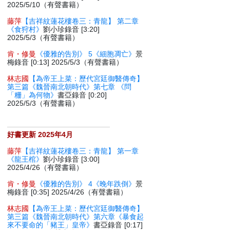
2025/5/10（有聲書籍）
藤萍
【吉祥紋蓮花樓卷三：青龍】 第二章
《食狩村》
劉小珍錄音 [3:20]
2025/5/3（有聲書籍）
肯・修曼
《優雅的告別》 5《細胞凋亡》
景
梅錄音 [0:13] 2025/5/3（有聲書籍）
林志國
【為帝王上菜：歷代宮廷御醫傳奇】
第三篇《魏晉南北朝時代》第七章 《問
「粣」為何物》
書亞錄音 [0:20]
2025/5/3（有聲書籍）
好書更新 2025年4月
藤萍
【吉祥紋蓮花樓卷三：青龍】 第一章
《龍王棺》
劉小珍錄音 [3:00]
2025/4/26（有聲書籍）
肯・修曼
《優雅的告別》 4《晚年跌倒》
景
梅錄音 [0:35] 2025/4/26（有聲書籍）
林志國
【為帝王上菜：歷代宮廷御醫傳奇】
第三篇《魏晉南北朝時代》第六章《暴食起
來不要命的「豬王」皇帝》
書亞錄音 [0:17]