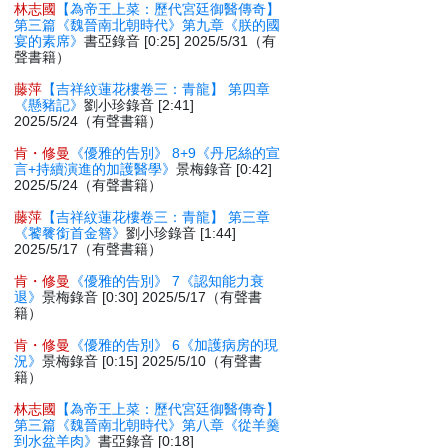
林志國
【為帝王上菜：歷代宮廷御醫傳奇】
第三篇《魏晉南北朝時代》第九章《朕的國
宴的素席》
書亞錄音 [0:25] 2025/5/31（有
聲書籍）
藤萍
【吉祥紋蓮花樓卷三：青龍】 第四章
《懸豬記》
劉小珍錄音 [2:41]
2025/5/24（有聲書籍）
肯・修曼
《優雅的告別》 8+9《丹尼絲的宣
言+持續演進的加護醫學》
景梅錄音 [0:42]
2025/5/24（有聲書籍）
藤萍
【吉祥紋蓮花樓卷三：青龍】 第三章
《饕餮銜首金簪》
劉小珍錄音 [1:44]
2025/5/17（有聲書籍）
肯・修曼
《優雅的告別》 7《認知能力衰
退》
景梅錄音 [0:30] 2025/5/17（有聲書
籍）
肯・修曼
《優雅的告別》 6《加護病房的現
況》
景梅錄音 [0:15] 2025/5/10（有聲書
籍）
林志國
【為帝王上菜：歷代宮廷御醫傳奇】
第三篇《魏晉南北朝時代》第八章《從羊羹
到水盆羊肉》
書亞錄音 [0:18]