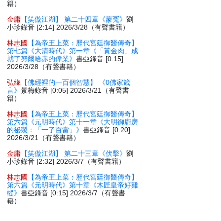
籍）
金庸
【笑傲江湖】 第二十四章《蒙冤》
劉
小珍錄音 [2:14] 2026/3/28（有聲書籍）
林志國
【為帝王上菜：歷代宮廷御醫傳奇】
第七篇《大清時代》第一章《「黃金肉」成
就了努爾哈赤的偉業》
書亞錄音 [0:15]
2026/3/28（有聲書籍）
弘緣
【佛經裡的一百個智慧】 《0佛家箴
言》
景梅錄音 [0:05] 2026/3/21（有聲書
籍）
林志國
【為帝王上菜：歷代宮廷御醫傳奇】
第六篇《元明時代》第十一章《大明御廚房
的祕製：「一了百當」》
書亞錄音 [0:20]
2026/3/21（有聲書籍）
金庸
【笑傲江湖】 第二十三章《伏擊》
劉
小珍錄音 [2:32] 2026/3/7（有聲書籍）
林志國
【為帝王上菜：歷代宮廷御醫傳奇】
第六篇《元明時代》第十章《木匠皇帝好雞
樅》
書亞錄音 [0:15] 2026/3/7（有聲書
籍）