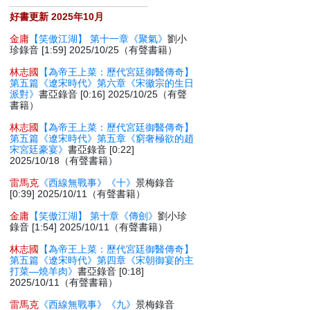
好書更新 2025年10月
金庸
【笑傲江湖】 第十一章《聚氣》
劉小
珍錄音 [1:59] 2025/10/25（有聲書籍）
林志國
【為帝王上菜：歷代宮廷御醫傳奇】
第五篇《遼宋時代》第六章《宋徽宗的生日
派對》
書亞錄音 [0:16] 2025/10/25（有聲
書籍）
林志國
【為帝王上菜：歷代宮廷御醫傳奇】
第五篇《遼宋時代》第五章《窮奢極欲的趙
宋宮廷豪宴》
書亞錄音 [0:22]
2025/10/18（有聲書籍）
雷馬克
《西線無戰事》《十》
景梅錄音
[0:39] 2025/10/11（有聲書籍）
金庸
【笑傲江湖】 第十章《傳劍》
劉小珍
錄音 [1:54] 2025/10/11（有聲書籍）
林志國
【為帝王上菜：歷代宮廷御醫傳奇】
第五篇《遼宋時代》第四章《宋朝御宴的主
打菜—燒羊肉》
書亞錄音 [0:18]
2025/10/11（有聲書籍）
雷馬克
《西線無戰事》《九》
景梅錄音