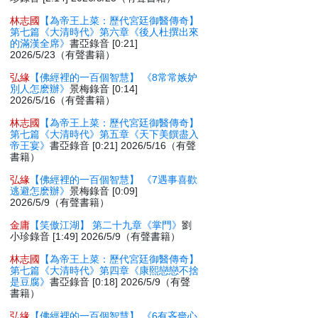
林志國
【為帝王上菜：歷代宮廷御醫傳奇】
第七篇《大清時代》第六章《後人杜撰出來
的滿漢全席》
書亞錄音 [0:21]
2026/5/23（有聲書籍）
弘緣
【佛經裡的一百個智慧】 《8常常嫉妒
別人怎麽辦》
景梅錄音 [0:14]
2026/5/16（有聲書籍）
林志國
【為帝王上菜：歷代宮廷御醫傳奇】
第七篇《大清時代》第五章《天下美饌盡入
帝王宴》
書亞錄音 [0:21] 2026/5/16（有聲
書籍）
弘緣
【佛經裡的一百個智慧】 《7遇事喜歡
逃避怎麽辦》
景梅錄音 [0:09]
2026/5/9（有聲書籍）
金庸
【笑傲江湖】 第二十九章《掌門》
劉
小珍錄音 [1:49] 2026/5/9（有聲書籍）
林志國
【為帝王上菜：歷代宮廷御醫傳奇】
第七篇《大清時代》第四章《康熙戀戀不捨
是豆腐》
書亞錄音 [0:18] 2026/5/9（有聲
書籍）
弘緣
【佛經裡的一百個智慧】 《6有吝嗇心