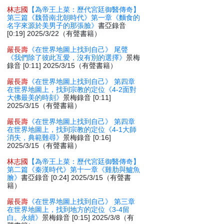
林志國
【為帝王上菜：歷代宮廷御醫傳奇】
第三篇《魏晉南北朝時代》第一章《麵食的
名字來源於美男子的那張臉》
書亞錄音
[0:19] 2025/3/22（有聲書籍）
嚴長壽
《在世界地圖上找到自己》 尾聲
《我們除了彼此互愛，沒有別的選擇》
景梅
錄音 [0:11] 2025/3/15（有聲書籍）
嚴長壽
《在世界地圖上找到自己》 第四章
在世界地圖上，找到宗教的定位《4-2面對
大佛最美的時刻》
景梅錄音 [0:11]
2025/3/15（有聲書籍）
嚴長壽
《在世界地圖上找到自己》 第四章
在世界地圖上，找到宗教的定位《4-1大師
消失，典範難尋》
景梅錄音 [0:16]
2025/3/15（有聲書籍）
林志國
【為帝王上菜：歷代宮廷御醫傳奇】
第二篇《秦漢時代》第十一章《雞肋與鱸魚
膾》
書亞錄音 [0:24] 2025/3/15（有聲書
籍）
嚴長壽
《在世界地圖上找到自己》 第三章
在世界地圖上，找到地方的定位《3-4留
白。永續》
景梅錄音 [0:15] 2025/3/8（有