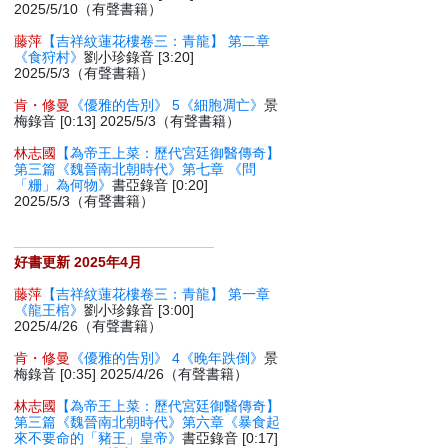
2025/5/10（有聲書籍）
藤萍
【吉祥紋蓮花樓卷三：青龍】 第二章
《食狩村》
劉小珍錄音 [3:20]
2025/5/3（有聲書籍）
肯・修曼
《優雅的告別》 5《細胞凋亡》
景
梅錄音 [0:13] 2025/5/3（有聲書籍）
林志國
【為帝王上菜：歷代宮廷御醫傳奇】
第三篇《魏晉南北朝時代》第七章 《問
「粣」為何物》
書亞錄音 [0:20]
2025/5/3（有聲書籍）
好書更新 2025年4月
藤萍
【吉祥紋蓮花樓卷三：青龍】 第一章
《龍王棺》
劉小珍錄音 [3:00]
2025/4/26（有聲書籍）
肯・修曼
《優雅的告別》 4《晚年跌倒》
景
梅錄音 [0:35] 2025/4/26（有聲書籍）
林志國
【為帝王上菜：歷代宮廷御醫傳奇】
第三篇《魏晉南北朝時代》第六章《暴食起
來不要命的「豬王」皇帝》
書亞錄音 [0:17]