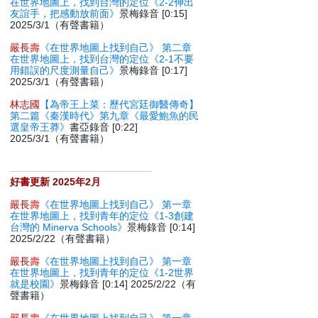
在世界地圖上，找到台灣的定位《2-2伸出
友誼手，把感動放前面》
景梅錄音 [0:15]
2025/3/1（有聲書籍）
嚴長壽
《在世界地圖上找到自己》 第二章
在世界地圖上，找到台灣的定位《2-1不要
用錯誤的尺度測量自己》
景梅錄音 [0:17]
2025/3/1（有聲書籍）
林志國
【為帝王上菜：歷代宮廷御醫傳奇】
第二篇《秦漢時代》第九章《最愛鮑魚的民
選皇帝王莽》
書亞錄音 [0:22]
2025/3/1（有聲書籍）
好書更新 2025年2月
嚴長壽
《在世界地圖上找到自己》 第一章
在世界地圖上，找到青年的定位《1-3創建
台灣的 Minerva Schools》
景梅錄音 [0:14]
2025/2/22（有聲書籍）
嚴長壽
《在世界地圖上找到自己》 第一章
在世界地圖上，找到青年的定位《1-2世界
就是校園》
景梅錄音 [0:14] 2025/2/22（有
聲書籍）