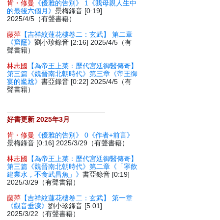
肯・修曼
《優雅的告別》 1《我母親人生中
的最後六個月》
景梅錄音 [0:19]
2025/4/5（有聲書籍）
藤萍
【吉祥紋蓮花樓卷二：玄武】 第二章
《窟窿》
劉小珍錄音 [2:16] 2025/4/5（有
聲書籍）
林志國
【為帝王上菜：歷代宮廷御醫傳奇】
第三篇《魏晉南北朝時代》第三章《帝王御
宴的尷尬》
書亞錄音 [0:22] 2025/4/5（有
聲書籍）
好書更新 2025年3月
肯・修曼
《優雅的告別》 0《作者+前言》
景梅錄音 [0:16] 2025/3/29（有聲書籍）
林志國
【為帝王上菜：歷代宮廷御醫傳奇】
第三篇《魏晉南北朝時代》第二章《「寧飲
建業水，不食武昌魚」》
書亞錄音 [0:19]
2025/3/29（有聲書籍）
藤萍
【吉祥紋蓮花樓卷二：玄武】 第一章
《觀音垂淚》
劉小珍錄音 [5:01]
2025/3/22（有聲書籍）