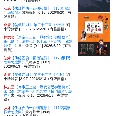
2026/6/27（有聲書籍）
弘緣
【佛經裡的一百個智慧】 《13懶惰隨
性怎麽辦》
景梅錄音 [0:15] 2026/6/20（有
聲書籍）
金庸
【笑傲江湖】 第三十三章《比劍》
劉
小珍錄音 [1:52] 2026/6/20（有聲書籍）
林志國
【為帝王上菜：歷代宮廷御醫傳奇】
第七篇《大清時代》第十章《奕詝與「嫦娥
知情」》
書亞錄音 [0:11] 2026/6/20（有聲
書籍）
弘緣
【佛經裡的一百個智慧】 《12感到恐
懼時怎麽辦》
景梅錄音 [0:07]
2026/6/13（有聲書籍）
金庸
【笑傲江湖】 第三十二章《拚派》
劉
小珍錄音 [2:09] 2026/6/13（有聲書籍）
林志國
【為帝王上菜：歷代宮廷御醫傳奇】
第七篇《大清時代》第九章《摳門皇帝沒飯
吃》
書亞錄音 [0:18] 2026/6/13（有聲書
籍）
弘緣
【佛經裡的一百個智慧】 《11寂寞無
聊時怎麽辦》
景梅錄音 [0:08]