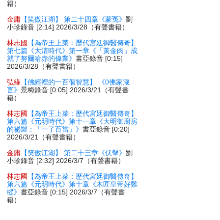
籍）
金庸
【笑傲江湖】 第二十四章《蒙冤》
劉
小珍錄音 [2:14] 2026/3/28（有聲書籍）
林志國
【為帝王上菜：歷代宮廷御醫傳奇】
第七篇《大清時代》第一章《「黃金肉」成
就了努爾哈赤的偉業》
書亞錄音 [0:15]
2026/3/28（有聲書籍）
弘緣
【佛經裡的一百個智慧】 《0佛家箴
言》
景梅錄音 [0:05] 2026/3/21（有聲書
籍）
林志國
【為帝王上菜：歷代宮廷御醫傳奇】
第六篇《元明時代》第十一章《大明御廚房
的祕製：「一了百當」》
書亞錄音 [0:20]
2026/3/21（有聲書籍）
金庸
【笑傲江湖】 第二十三章《伏擊》
劉
小珍錄音 [2:32] 2026/3/7（有聲書籍）
林志國
【為帝王上菜：歷代宮廷御醫傳奇】
第六篇《元明時代》第十章《木匠皇帝好雞
樅》
書亞錄音 [0:15] 2026/3/7（有聲書
籍）