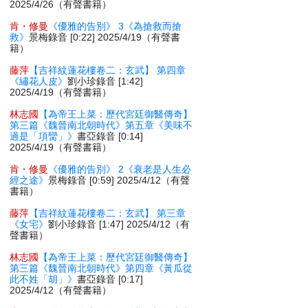
2025/4/26（有聲書籍）
肯・修曼
《優雅的告別》 3《為搶救而搶
救》
景梅錄音 [0:22] 2025/4/19（有聲書
籍）
藤萍
【吉祥紋蓮花樓卷二：玄武】 第四章
《繡花人皮》
劉小珍錄音 [1:42]
2025/4/19（有聲書籍）
林志國
【為帝王上菜：歷代宮廷御醫傳奇】
第三篇《魏晉南北朝時代》第五章《美味不
過是「項臠」》
書亞錄音 [0:14]
2025/4/19（有聲書籍）
肯・修曼
《優雅的告別》 2《衰老是人生必
經之途》
景梅錄音 [0:59] 2025/4/12（有聲
書籍）
藤萍
【吉祥紋蓮花樓卷二：玄武】 第三章
《女宅》
劉小珍錄音 [1:47] 2025/4/12（有
聲書籍）
林志國
【為帝王上菜：歷代宮廷御醫傳奇】
第三篇《魏晉南北朝時代》第四章《黃瓜從
此不姓「胡」》
書亞錄音 [0:17]
2025/4/12（有聲書籍）