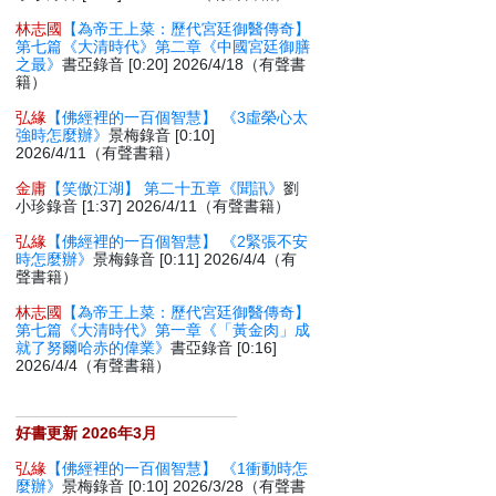
林志國
【為帝王上菜：歷代宮廷御醫傳奇】
第七篇《大清時代》第二章《中國宮廷御膳
之最》
書亞錄音 [0:20] 2026/4/18（有聲書
籍）
弘緣
【佛經裡的一百個智慧】 《3虛榮心太
強時怎麼辦》
景梅錄音 [0:10]
2026/4/11（有聲書籍）
金庸
【笑傲江湖】 第二十五章《聞訊》
劉
小珍錄音 [1:37] 2026/4/11（有聲書籍）
弘緣
【佛經裡的一百個智慧】 《2緊張不安
時怎麼辦》
景梅錄音 [0:11] 2026/4/4（有
聲書籍）
林志國
【為帝王上菜：歷代宮廷御醫傳奇】
第七篇《大清時代》第一章《「黃金肉」成
就了努爾哈赤的偉業》
書亞錄音 [0:16]
2026/4/4（有聲書籍）
好書更新 2026年3月
弘緣
【佛經裡的一百個智慧】 《1衝動時怎
麼辦》
景梅錄音 [0:10] 2026/3/28（有聲書