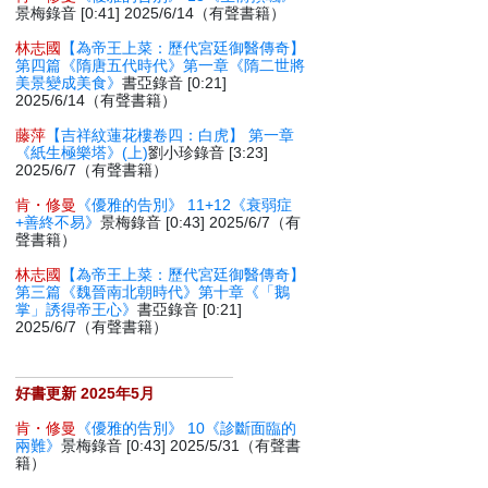
景梅錄音 [0:41] 2025/6/14（有聲書籍）
林志國
【為帝王上菜：歷代宮廷御醫傳奇】
第四篇《隋唐五代時代》第一章《隋二世將
美景變成美食》
書亞錄音 [0:21]
2025/6/14（有聲書籍）
藤萍
【吉祥紋蓮花樓卷四：白虎】 第一章
《紙生極樂塔》(上)
劉小珍錄音 [3:23]
2025/6/7（有聲書籍）
肯・修曼
《優雅的告別》 11+12《衰弱症
+善終不易》
景梅錄音 [0:43] 2025/6/7（有
聲書籍）
林志國
【為帝王上菜：歷代宮廷御醫傳奇】
第三篇《魏晉南北朝時代》第十章《「鵝
掌」誘得帝王心》
書亞錄音 [0:21]
2025/6/7（有聲書籍）
好書更新 2025年5月
肯・修曼
《優雅的告別》 10《診斷面臨的
兩難》
景梅錄音 [0:43] 2025/5/31（有聲書
籍）