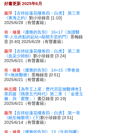
好書更新 2025年6月
藤萍
【吉祥紋蓮花樓卷四：白虎】 第三章
《東海之約》
劉小珍錄音 [1:10]
2025/6/28（有聲書籍）
肯・修曼
《優雅的告別》 16+17《加護醫
學-人生終點的起站+敲開天堂的門》
景梅錄
音 [0:40] 2025/6/28（有聲書籍）
藤萍
【吉祥紋蓮花樓卷四：白虎】 第二章
《血染少師劍》
劉小珍錄音 [3:24]
2025/6/21（有聲書籍）
肯・修曼
《優雅的告別》 14+15《學會放
手+無效醫療》
景梅錄音 [0:51]
2025/6/21（有聲書籍）
林志國
【為帝王上菜：歷代宮廷御醫傳奇】
第四篇《隋唐五代時代》第二章《「金虀玉
膾」與「蜜蟹」》
書亞錄音 [0:19]
2025/6/21（有聲書籍）
藤萍
【吉祥紋蓮花樓卷四：白虎】 第一章
《紙生極樂塔》(下)
劉小珍錄音 [3:51]
2025/6/14（有聲書籍）
肯・修曼
《優雅的告別》 13《生前預囑》