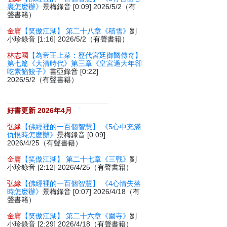
裏怎麽辦》
景梅錄音 [0:09] 2026/5/2（有
聲書籍）
金庸
【笑傲江湖】 第二十八章《積雪》
劉
小珍錄音 [1:16] 2026/5/2（有聲書籍）
林志國
【為帝王上菜：歷代宮廷御醫傳奇】
第七篇《大清時代》第三章《皇宮過大年卻
吃素餡餃子》
書亞錄音 [0:22]
2026/5/2（有聲書籍）
好書更新 2026年4月
弘緣
【佛經裡的一百個智慧】 《5心中充滿
仇恨時怎麽辦》
景梅錄音 [0:09]
2026/4/25（有聲書籍）
金庸
【笑傲江湖】 第二十七章《三戰》
劉
小珍錄音 [2:12] 2026/4/25（有聲書籍）
弘緣
【佛經裡的一百個智慧】 《4心情失落
時怎麽辦》
景梅錄音 [0:07] 2026/4/18（有
聲書籍）
金庸
【笑傲江湖】 第二十六章《圍寺》
劉
小珍錄音 [2:29] 2026/4/18（有聲書籍）