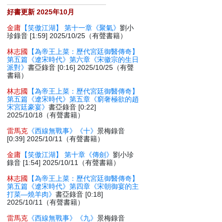
好書更新 2025年10月
金庸
【笑傲江湖】 第十一章《聚氣》
劉小
珍錄音 [1:59] 2025/10/25（有聲書籍）
林志國
【為帝王上菜：歷代宮廷御醫傳奇】
第五篇《遼宋時代》第六章《宋徽宗的生日
派對》
書亞錄音 [0:16] 2025/10/25（有聲
書籍）
林志國
【為帝王上菜：歷代宮廷御醫傳奇】
第五篇《遼宋時代》第五章《窮奢極欲的趙
宋宮廷豪宴》
書亞錄音 [0:22]
2025/10/18（有聲書籍）
雷馬克
《西線無戰事》《十》
景梅錄音
[0:39] 2025/10/11（有聲書籍）
金庸
【笑傲江湖】 第十章《傳劍》
劉小珍
錄音 [1:54] 2025/10/11（有聲書籍）
林志國
【為帝王上菜：歷代宮廷御醫傳奇】
第五篇《遼宋時代》第四章《宋朝御宴的主
打菜—燒羊肉》
書亞錄音 [0:18]
2025/10/11（有聲書籍）
雷馬克
《西線無戰事》《九》
景梅錄音