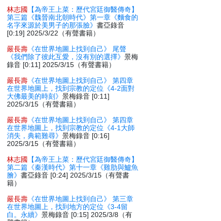
林志國
【為帝王上菜：歷代宮廷御醫傳奇】
第三篇《魏晉南北朝時代》第一章《麵食的
名字來源於美男子的那張臉》
書亞錄音
[0:19] 2025/3/22（有聲書籍）
嚴長壽
《在世界地圖上找到自己》 尾聲
《我們除了彼此互愛，沒有別的選擇》
景梅
錄音 [0:11] 2025/3/15（有聲書籍）
嚴長壽
《在世界地圖上找到自己》 第四章
在世界地圖上，找到宗教的定位《4-2面對
大佛最美的時刻》
景梅錄音 [0:11]
2025/3/15（有聲書籍）
嚴長壽
《在世界地圖上找到自己》 第四章
在世界地圖上，找到宗教的定位《4-1大師
消失，典範難尋》
景梅錄音 [0:16]
2025/3/15（有聲書籍）
林志國
【為帝王上菜：歷代宮廷御醫傳奇】
第二篇《秦漢時代》第十一章《雞肋與鱸魚
膾》
書亞錄音 [0:24] 2025/3/15（有聲書
籍）
嚴長壽
《在世界地圖上找到自己》 第三章
在世界地圖上，找到地方的定位《3-4留
白。永續》
景梅錄音 [0:15] 2025/3/8（有