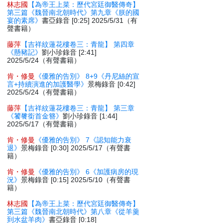
林志國
【為帝王上菜：歷代宮廷御醫傳奇】
第三篇《魏晉南北朝時代》第九章《朕的國
宴的素席》
書亞錄音 [0:25] 2025/5/31（有
聲書籍）
藤萍
【吉祥紋蓮花樓卷三：青龍】 第四章
《懸豬記》
劉小珍錄音 [2:41]
2025/5/24（有聲書籍）
肯・修曼
《優雅的告別》 8+9《丹尼絲的宣
言+持續演進的加護醫學》
景梅錄音 [0:42]
2025/5/24（有聲書籍）
藤萍
【吉祥紋蓮花樓卷三：青龍】 第三章
《饕餮銜首金簪》
劉小珍錄音 [1:44]
2025/5/17（有聲書籍）
肯・修曼
《優雅的告別》 7《認知能力衰
退》
景梅錄音 [0:30] 2025/5/17（有聲書
籍）
肯・修曼
《優雅的告別》 6《加護病房的現
況》
景梅錄音 [0:15] 2025/5/10（有聲書
籍）
林志國
【為帝王上菜：歷代宮廷御醫傳奇】
第三篇《魏晉南北朝時代》第八章《從羊羹
到水盆羊肉》
書亞錄音 [0:18]