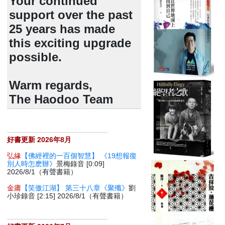
Your continued
support over the past
25 years has made
this exciting upgrade
possible.
Warm regards,
The Haodoo Team
好書更新 2026年8月
弘緣
【佛經裡的一百個智慧】 《19想報復
別人時怎麽辦》
景梅錄音 [0:09]
2026/8/1（有聲書籍）
金庸
【笑傲江湖】 第三十八章《聚殲》
劉
小珍錄音 [2:15] 2026/8/1（有聲書籍）