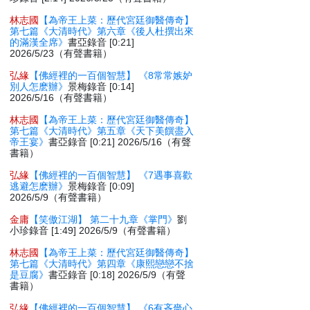
林志國
【為帝王上菜：歷代宮廷御醫傳奇】
第七篇《大清時代》第六章《後人杜撰出來
的滿漢全席》
書亞錄音 [0:21]
2026/5/23（有聲書籍）
弘緣
【佛經裡的一百個智慧】 《8常常嫉妒
別人怎麽辦》
景梅錄音 [0:14]
2026/5/16（有聲書籍）
林志國
【為帝王上菜：歷代宮廷御醫傳奇】
第七篇《大清時代》第五章《天下美饌盡入
帝王宴》
書亞錄音 [0:21] 2026/5/16（有聲
書籍）
弘緣
【佛經裡的一百個智慧】 《7遇事喜歡
逃避怎麽辦》
景梅錄音 [0:09]
2026/5/9（有聲書籍）
金庸
【笑傲江湖】 第二十九章《掌門》
劉
小珍錄音 [1:49] 2026/5/9（有聲書籍）
林志國
【為帝王上菜：歷代宮廷御醫傳奇】
第七篇《大清時代》第四章《康熙戀戀不捨
是豆腐》
書亞錄音 [0:18] 2026/5/9（有聲
書籍）
弘緣
【佛經裡的一百個智慧】 《6有吝嗇心