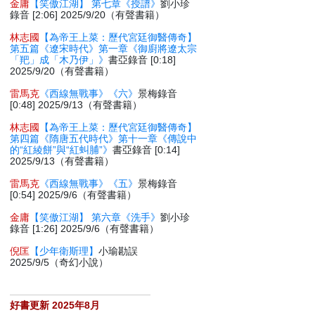
金庸
【笑傲江湖】 第七章《授譜》
劉小珍
錄音 [2:06] 2025/9/20（有聲書籍）
林志國
【為帝王上菜：歷代宮廷御醫傳奇】
第五篇《遼宋時代》第一章《御廚將遼太宗
「羓」成「木乃伊」》
書亞錄音 [0:18]
2025/9/20（有聲書籍）
雷馬克
《西線無戰事》《六》
景梅錄音
[0:48] 2025/9/13（有聲書籍）
林志國
【為帝王上菜：歷代宮廷御醫傳奇】
第四篇《隋唐五代時代》第十一章《傳說中
的“紅綾餅”與“紅虯脯”》
書亞錄音 [0:14]
2025/9/13（有聲書籍）
雷馬克
《西線無戰事》《五》
景梅錄音
[0:54] 2025/9/6（有聲書籍）
金庸
【笑傲江湖】 第六章《洗手》
劉小珍
錄音 [1:26] 2025/9/6（有聲書籍）
倪匡
【少年衛斯理】
小瑜勘誤
2025/9/5（奇幻小說）
好書更新 2025年8月