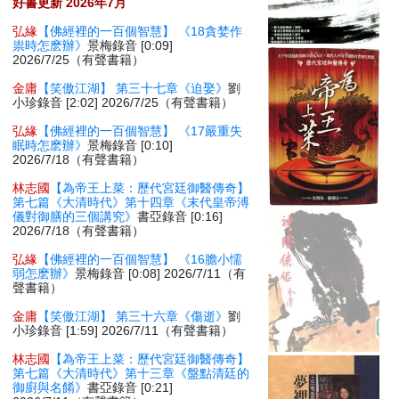
好書更新 2026年7月
弘緣
【佛經裡的一百個智慧】 《18貪婪作
祟時怎麽辦》
景梅錄音 [0:09]
2026/7/25（有聲書籍）
金庸
【笑傲江湖】 第三十七章《迫娶》
劉
小珍錄音 [2:02] 2026/7/25（有聲書籍）
弘緣
【佛經裡的一百個智慧】 《17嚴重失
眠時怎麽辦》
景梅錄音 [0:10]
2026/7/18（有聲書籍）
林志國
【為帝王上菜：歷代宮廷御醫傳奇】
第七篇《大清時代》第十四章《末代皇帝溥
儀對御膳的三個講究》
書亞錄音 [0:16]
2026/7/18（有聲書籍）
弘緣
【佛經裡的一百個智慧】 《16膽小懦
弱怎麽辦》
景梅錄音 [0:08] 2026/7/11（有
聲書籍）
金庸
【笑傲江湖】 第三十六章《傷逝》
劉
小珍錄音 [1:59] 2026/7/11（有聲書籍）
林志國
【為帝王上菜：歷代宮廷御醫傳奇】
第七篇《大清時代》第十三章《盤點清廷的
御廚與名餚》
書亞錄音 [0:21]