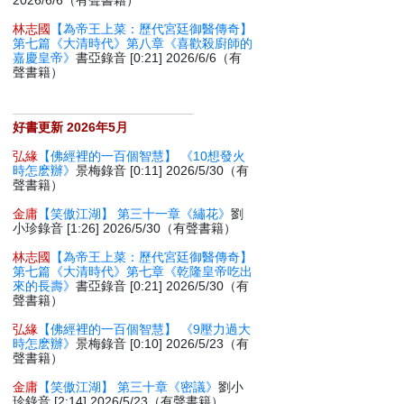
2026/6/6（有聲書籍）
林志國
【為帝王上菜：歷代宮廷御醫傳奇】
第七篇《大清時代》第八章《喜歡殺廚師的
嘉慶皇帝》
書亞錄音 [0:21] 2026/6/6（有
聲書籍）
好書更新 2026年5月
弘緣
【佛經裡的一百個智慧】 《10想發火
時怎麽辦》
景梅錄音 [0:11] 2026/5/30（有
聲書籍）
金庸
【笑傲江湖】 第三十一章《繡花》
劉
小珍錄音 [1:26] 2026/5/30（有聲書籍）
林志國
【為帝王上菜：歷代宮廷御醫傳奇】
第七篇《大清時代》第七章《乾隆皇帝吃出
來的長壽》
書亞錄音 [0:21] 2026/5/30（有
聲書籍）
弘緣
【佛經裡的一百個智慧】 《9壓力過大
時怎麽辦》
景梅錄音 [0:10] 2026/5/23（有
聲書籍）
金庸
【笑傲江湖】 第三十章《密議》
劉小
珍錄音 [2:14] 2026/5/23（有聲書籍）