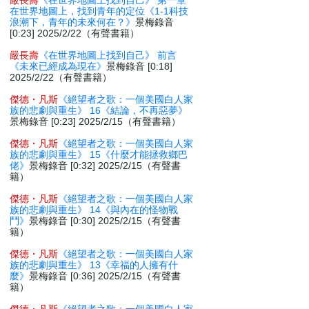
嚴長壽
《在世界地圖上找到自己》 第一章
在世界地圖上，找到青年的定位《1-1科技
浪潮下，青年的未來何在？》
景梅錄音
[0:23] 2025/2/22（有聲書籍）
嚴長壽
《在世界地圖上找到自己》 前言
《未來已經成為現在》
景梅錄音 [0:18]
2025/2/22（有聲書籍）
傑德・凡斯
《絕望者之歌：一個美國白人家
族的悲劇與重生》 16《結論，不再惡夢》
景梅錄音 [0:23] 2025/2/15（有聲書籍）
傑德・凡斯
《絕望者之歌：一個美國白人家
族的悲劇與重生》 15《什麼才能拯救鄉巴
佬》
景梅錄音 [0:32] 2025/2/15（有聲書
籍）
傑德・凡斯
《絕望者之歌：一個美國白人家
族的悲劇與重生》 14《與內在的怪物戰
鬥》
景梅錄音 [0:30] 2025/2/15（有聲書
籍）
傑德・凡斯
《絕望者之歌：一個美國白人家
族的悲劇與重生》 13《幸福的人擁有什
麼》
景梅錄音 [0:36] 2025/2/15（有聲書
籍）