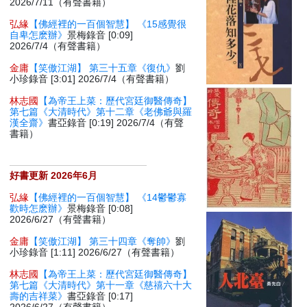
2026/7/11（有聲書籍）
弘緣
【佛經裡的一百個智慧】 《15感覺很
自卑怎麽辦》
景梅錄音 [0:09]
2026/7/4（有聲書籍）
金庸
【笑傲江湖】 第三十五章《復仇》
劉
小珍錄音 [3:01] 2026/7/4（有聲書籍）
林志國
【為帝王上菜：歷代宮廷御醫傳奇】
第七篇《大清時代》第十二章《老佛爺與羅
漢全齋》
書亞錄音 [0:19] 2026/7/4（有聲
書籍）
好書更新 2026年6月
弘緣
【佛經裡的一百個智慧】 《14鬱鬱寡
歡時怎麽辦》
景梅錄音 [0:08]
2026/6/27（有聲書籍）
金庸
【笑傲江湖】 第三十四章《奪帥》
劉
小珍錄音 [1:11] 2026/6/27（有聲書籍）
林志國
【為帝王上菜：歷代宮廷御醫傳奇】
第七篇《大清時代》第十一章《慈禧六十大
壽的吉祥菜》
書亞錄音 [0:17]