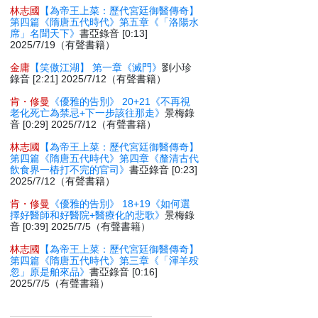
林志國
【為帝王上菜：歷代宮廷御醫傳奇】
第四篇《隋唐五代時代》第五章《「洛陽水
席」名聞天下》
書亞錄音 [0:13]
2025/7/19（有聲書籍）
金庸
【笑傲江湖】 第一章《滅門》
劉小珍
錄音 [2:21] 2025/7/12（有聲書籍）
肯・修曼
《優雅的告別》 20+21《不再視
老化死亡為禁忌+下一步該往那走》
景梅錄
音 [0:29] 2025/7/12（有聲書籍）
林志國
【為帝王上菜：歷代宮廷御醫傳奇】
第四篇《隋唐五代時代》第四章《釐清古代
飲食界一樁打不完的官司》
書亞錄音 [0:23]
2025/7/12（有聲書籍）
肯・修曼
《優雅的告別》 18+19《如何選
擇好醫師和好醫院+醫療化的悲歌》
景梅錄
音 [0:39] 2025/7/5（有聲書籍）
林志國
【為帝王上菜：歷代宮廷御醫傳奇】
第四篇《隋唐五代時代》第三章《「渾羊殁
忽」原是舶來品》
書亞錄音 [0:16]
2025/7/5（有聲書籍）