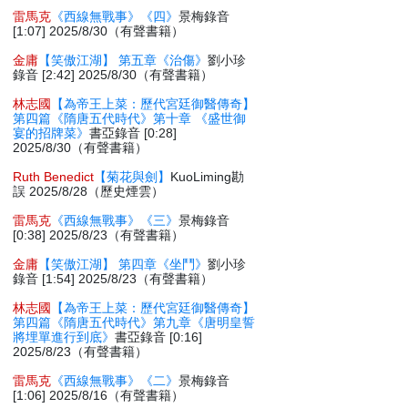
雷馬克
《西線無戰事》《四》
景梅錄音
[1:07] 2025/8/30（有聲書籍）
金庸
【笑傲江湖】 第五章《治傷》
劉小珍
錄音 [2:42] 2025/8/30（有聲書籍）
林志國
【為帝王上菜：歷代宮廷御醫傳奇】
第四篇《隋唐五代時代》第十章 《盛世御
宴的招牌菜》
書亞錄音 [0:28]
2025/8/30（有聲書籍）
Ruth Benedict
【菊花與劍】
KuoLiming勘
誤 2025/8/28（歷史煙雲）
雷馬克
《西線無戰事》《三》
景梅錄音
[0:38] 2025/8/23（有聲書籍）
金庸
【笑傲江湖】 第四章《坐鬥》
劉小珍
錄音 [1:54] 2025/8/23（有聲書籍）
林志國
【為帝王上菜：歷代宮廷御醫傳奇】
第四篇《隋唐五代時代》第九章《唐明皇誓
將埋單進行到底》
書亞錄音 [0:16]
2025/8/23（有聲書籍）
雷馬克
《西線無戰事》《二》
景梅錄音
[1:06] 2025/8/16（有聲書籍）