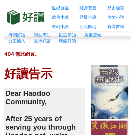
世紀百強
隨身智囊
歷史煙雲
武俠小說
懸疑小說
言情小說
奇幻小說
小說園地
有聲書籍
有關好讀
讀友需知
勘誤需知
製書需知
分工輸入
支持好讀
聯絡好讀
404 無此網頁。
好讀告示
Dear Haodoo
Community,
After 25 years of
serving you through