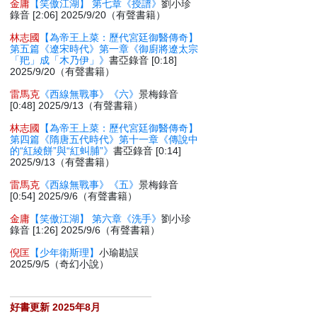
金庸
【笑傲江湖】 第七章《授譜》
劉小珍
錄音 [2:06] 2025/9/20（有聲書籍）
林志國
【為帝王上菜：歷代宮廷御醫傳奇】
第五篇《遼宋時代》第一章《御廚將遼太宗
「羓」成「木乃伊」》
書亞錄音 [0:18]
2025/9/20（有聲書籍）
雷馬克
《西線無戰事》《六》
景梅錄音
[0:48] 2025/9/13（有聲書籍）
林志國
【為帝王上菜：歷代宮廷御醫傳奇】
第四篇《隋唐五代時代》第十一章《傳說中
的“紅綾餅”與“紅虯脯”》
書亞錄音 [0:14]
2025/9/13（有聲書籍）
雷馬克
《西線無戰事》《五》
景梅錄音
[0:54] 2025/9/6（有聲書籍）
金庸
【笑傲江湖】 第六章《洗手》
劉小珍
錄音 [1:26] 2025/9/6（有聲書籍）
倪匡
【少年衛斯理】
小瑜勘誤
2025/9/5（奇幻小說）
好書更新 2025年8月