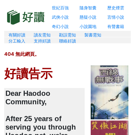
世紀百強
隨身智囊
歷史煙雲
武俠小說
懸疑小說
言情小說
奇幻小說
小說園地
有聲書籍
有關好讀
讀友需知
勘誤需知
製書需知
分工輸入
支持好讀
聯絡好讀
404 無此網頁。
好讀告示
Dear Haodoo
Community,
After 25 years of
serving you through