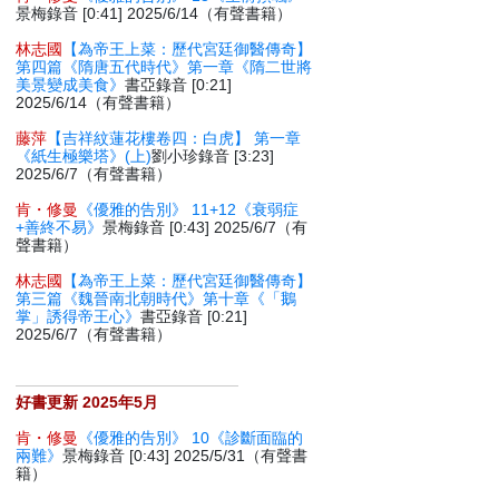
景梅錄音 [0:41] 2025/6/14（有聲書籍）
林志國
【為帝王上菜：歷代宮廷御醫傳奇】
第四篇《隋唐五代時代》第一章《隋二世將
美景變成美食》
書亞錄音 [0:21]
2025/6/14（有聲書籍）
藤萍
【吉祥紋蓮花樓卷四：白虎】 第一章
《紙生極樂塔》(上)
劉小珍錄音 [3:23]
2025/6/7（有聲書籍）
肯・修曼
《優雅的告別》 11+12《衰弱症
+善終不易》
景梅錄音 [0:43] 2025/6/7（有
聲書籍）
林志國
【為帝王上菜：歷代宮廷御醫傳奇】
第三篇《魏晉南北朝時代》第十章《「鵝
掌」誘得帝王心》
書亞錄音 [0:21]
2025/6/7（有聲書籍）
好書更新 2025年5月
肯・修曼
《優雅的告別》 10《診斷面臨的
兩難》
景梅錄音 [0:43] 2025/5/31（有聲書
籍）