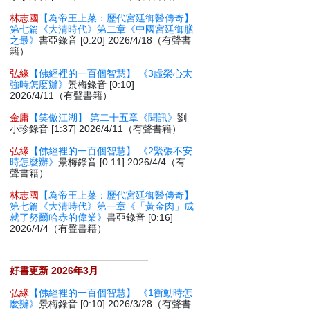
林志國
【為帝王上菜：歷代宮廷御醫傳奇】
第七篇《大清時代》第二章《中國宮廷御膳
之最》
書亞錄音 [0:20] 2026/4/18（有聲書
籍）
弘緣
【佛經裡的一百個智慧】 《3虛榮心太
強時怎麼辦》
景梅錄音 [0:10]
2026/4/11（有聲書籍）
金庸
【笑傲江湖】 第二十五章《聞訊》
劉
小珍錄音 [1:37] 2026/4/11（有聲書籍）
弘緣
【佛經裡的一百個智慧】 《2緊張不安
時怎麼辦》
景梅錄音 [0:11] 2026/4/4（有
聲書籍）
林志國
【為帝王上菜：歷代宮廷御醫傳奇】
第七篇《大清時代》第一章《「黃金肉」成
就了努爾哈赤的偉業》
書亞錄音 [0:16]
2026/4/4（有聲書籍）
好書更新 2026年3月
弘緣
【佛經裡的一百個智慧】 《1衝動時怎
麼辦》
景梅錄音 [0:10] 2026/3/28（有聲書