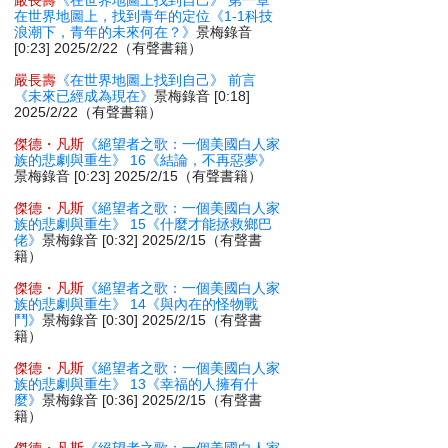
嚴長壽
《在世界地圖上找到自己》 第一章
在世界地圖上，找到青年的定位《1-1科技
浪潮下，青年的未來何在？》
景梅錄音
[0:23] 2025/2/22（有聲書籍）
嚴長壽
《在世界地圖上找到自己》 前言
《未來已經成為現在》
景梅錄音 [0:18]
2025/2/22（有聲書籍）
傑德・凡斯
《絕望者之歌：一個美國白人家
族的悲劇與重生》 16《結論，不再惡夢》
景梅錄音 [0:23] 2025/2/15（有聲書籍）
傑德・凡斯
《絕望者之歌：一個美國白人家
族的悲劇與重生》 15《什麼才能拯救鄉巴
佬》
景梅錄音 [0:32] 2025/2/15（有聲書
籍）
傑德・凡斯
《絕望者之歌：一個美國白人家
族的悲劇與重生》 14《與內在的怪物戰
鬥》
景梅錄音 [0:30] 2025/2/15（有聲書
籍）
傑德・凡斯
《絕望者之歌：一個美國白人家
族的悲劇與重生》 13《幸福的人擁有什
麼》
景梅錄音 [0:36] 2025/2/15（有聲書
籍）