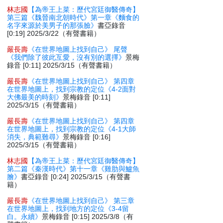
林志國
【為帝王上菜：歷代宮廷御醫傳奇】
第三篇《魏晉南北朝時代》第一章《麵食的
名字來源於美男子的那張臉》
書亞錄音
[0:19] 2025/3/22（有聲書籍）
嚴長壽
《在世界地圖上找到自己》 尾聲
《我們除了彼此互愛，沒有別的選擇》
景梅
錄音 [0:11] 2025/3/15（有聲書籍）
嚴長壽
《在世界地圖上找到自己》 第四章
在世界地圖上，找到宗教的定位《4-2面對
大佛最美的時刻》
景梅錄音 [0:11]
2025/3/15（有聲書籍）
嚴長壽
《在世界地圖上找到自己》 第四章
在世界地圖上，找到宗教的定位《4-1大師
消失，典範難尋》
景梅錄音 [0:16]
2025/3/15（有聲書籍）
林志國
【為帝王上菜：歷代宮廷御醫傳奇】
第二篇《秦漢時代》第十一章《雞肋與鱸魚
膾》
書亞錄音 [0:24] 2025/3/15（有聲書
籍）
嚴長壽
《在世界地圖上找到自己》 第三章
在世界地圖上，找到地方的定位《3-4留
白。永續》
景梅錄音 [0:15] 2025/3/8（有