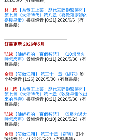
2026/6/6（有聲書籍）
林志國
【為帝王上菜：歷代宮廷御醫傳奇】
第七篇《大清時代》第八章《喜歡殺廚師的
嘉慶皇帝》
書亞錄音 [0:21] 2026/6/6（有
聲書籍）
好書更新 2026年5月
弘緣
【佛經裡的一百個智慧】 《10想發火
時怎麽辦》
景梅錄音 [0:11] 2026/5/30（有
聲書籍）
金庸
【笑傲江湖】 第三十一章《繡花》
劉
小珍錄音 [1:26] 2026/5/30（有聲書籍）
林志國
【為帝王上菜：歷代宮廷御醫傳奇】
第七篇《大清時代》第七章《乾隆皇帝吃出
來的長壽》
書亞錄音 [0:21] 2026/5/30（有
聲書籍）
弘緣
【佛經裡的一百個智慧】 《9壓力過大
時怎麽辦》
景梅錄音 [0:10] 2026/5/23（有
聲書籍）
金庸
【笑傲江湖】 第三十章《密議》
劉小
珍錄音 [2:14] 2026/5/23（有聲書籍）