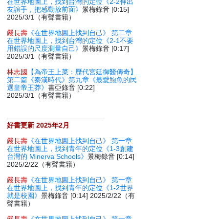
在世界地圖上，找到台灣的定位《2-2伸出
友誼手，把感動放前面》
景梅錄音 [0:15]
2025/3/1（有聲書籍）
嚴長壽
《在世界地圖上找到自己》 第二章
在世界地圖上，找到台灣的定位《2-1不要
用錯誤的尺度測量自己》
景梅錄音 [0:17]
2025/3/1（有聲書籍）
林志國
【為帝王上菜：歷代宮廷御醫傳奇】
第二篇《秦漢時代》第九章《最愛鮑魚的民
選皇帝王莽》
書亞錄音 [0:22]
2025/3/1（有聲書籍）
好書更新 2025年2月
嚴長壽
《在世界地圖上找到自己》 第一章
在世界地圖上，找到青年的定位《1-3創建
台灣的 Minerva Schools》
景梅錄音 [0:14]
2025/2/22（有聲書籍）
嚴長壽
《在世界地圖上找到自己》 第一章
在世界地圖上，找到青年的定位《1-2世界
就是校園》
景梅錄音 [0:14] 2025/2/22（有
聲書籍）