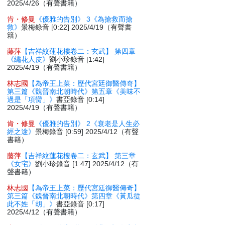
2025/4/26（有聲書籍）
肯・修曼
《優雅的告別》 3《為搶救而搶
救》
景梅錄音 [0:22] 2025/4/19（有聲書
籍）
藤萍
【吉祥紋蓮花樓卷二：玄武】 第四章
《繡花人皮》
劉小珍錄音 [1:42]
2025/4/19（有聲書籍）
林志國
【為帝王上菜：歷代宮廷御醫傳奇】
第三篇《魏晉南北朝時代》第五章《美味不
過是「項臠」》
書亞錄音 [0:14]
2025/4/19（有聲書籍）
肯・修曼
《優雅的告別》 2《衰老是人生必
經之途》
景梅錄音 [0:59] 2025/4/12（有聲
書籍）
藤萍
【吉祥紋蓮花樓卷二：玄武】 第三章
《女宅》
劉小珍錄音 [1:47] 2025/4/12（有
聲書籍）
林志國
【為帝王上菜：歷代宮廷御醫傳奇】
第三篇《魏晉南北朝時代》第四章《黃瓜從
此不姓「胡」》
書亞錄音 [0:17]
2025/4/12（有聲書籍）