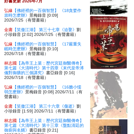
好書更新 2026年7月
弘緣
【佛經裡的一百個智慧】 《18貪婪作
祟時怎麽辦》
景梅錄音 [0:09]
2026/7/25（有聲書籍）
金庸
【笑傲江湖】 第三十七章《迫娶》
劉
小珍錄音 [2:02] 2026/7/25（有聲書籍）
弘緣
【佛經裡的一百個智慧】 《17嚴重失
眠時怎麽辦》
景梅錄音 [0:10]
2026/7/18（有聲書籍）
林志國
【為帝王上菜：歷代宮廷御醫傳奇】
第七篇《大清時代》第十四章《末代皇帝溥
儀對御膳的三個講究》
書亞錄音 [0:16]
2026/7/18（有聲書籍）
弘緣
【佛經裡的一百個智慧】 《16膽小懦
弱怎麽辦》
景梅錄音 [0:08] 2026/7/11（有
聲書籍）
金庸
【笑傲江湖】 第三十六章《傷逝》
劉
小珍錄音 [1:59] 2026/7/11（有聲書籍）
林志國
【為帝王上菜：歷代宮廷御醫傳奇】
第七篇《大清時代》第十三章《盤點清廷的
御廚與名餚》
書亞錄音 [0:21]