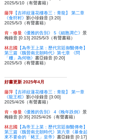
2025/5/10（有聲書籍）
藤萍
【吉祥紋蓮花樓卷三：青龍】 第二章
《食狩村》
劉小珍錄音 [3:20]
2025/5/3（有聲書籍）
肯・修曼
《優雅的告別》 5《細胞凋亡》
景
梅錄音 [0:13] 2025/5/3（有聲書籍）
林志國
【為帝王上菜：歷代宮廷御醫傳奇】
第三篇《魏晉南北朝時代》第七章 《問
「粣」為何物》
書亞錄音 [0:20]
2025/5/3（有聲書籍）
好書更新 2025年4月
藤萍
【吉祥紋蓮花樓卷三：青龍】 第一章
《龍王棺》
劉小珍錄音 [3:00]
2025/4/26（有聲書籍）
肯・修曼
《優雅的告別》 4《晚年跌倒》
景
梅錄音 [0:35] 2025/4/26（有聲書籍）
林志國
【為帝王上菜：歷代宮廷御醫傳奇】
第三篇《魏晉南北朝時代》第六章《暴食起
來不要命的「豬王」皇帝》
書亞錄音 [0:17]