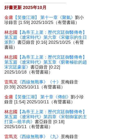
好書更新 2025年10月
金庸
【笑傲江湖】 第十一章《聚氣》
劉小
珍錄音 [1:59] 2025/10/25（有聲書籍）
林志國
【為帝王上菜：歷代宮廷御醫傳奇】
第五篇《遼宋時代》第六章《宋徽宗的生日
派對》
書亞錄音 [0:16] 2025/10/25（有聲
書籍）
林志國
【為帝王上菜：歷代宮廷御醫傳奇】
第五篇《遼宋時代》第五章《窮奢極欲的趙
宋宮廷豪宴》
書亞錄音 [0:22]
2025/10/18（有聲書籍）
雷馬克
《西線無戰事》《十》
景梅錄音
[0:39] 2025/10/11（有聲書籍）
金庸
【笑傲江湖】 第十章《傳劍》
劉小珍
錄音 [1:54] 2025/10/11（有聲書籍）
林志國
【為帝王上菜：歷代宮廷御醫傳奇】
第五篇《遼宋時代》第四章《宋朝御宴的主
打菜—燒羊肉》
書亞錄音 [0:18]
2025/10/11（有聲書籍）
雷馬克
《西線無戰事》《九》
景梅錄音