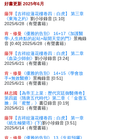
好書更新 2025年6月
藤萍
【吉祥紋蓮花樓卷四：白虎】 第三章
《東海之約》
劉小珍錄音 [1:10]
2025/6/28（有聲書籍）
肯・修曼
《優雅的告別》 16+17《加護醫
學-人生終點的起站+敲開天堂的門》
景梅錄
音 [0:40] 2025/6/28（有聲書籍）
藤萍
【吉祥紋蓮花樓卷四：白虎】 第二章
《血染少師劍》
劉小珍錄音 [3:24]
2025/6/21（有聲書籍）
肯・修曼
《優雅的告別》 14+15《學會放
手+無效醫療》
景梅錄音 [0:51]
2025/6/21（有聲書籍）
林志國
【為帝王上菜：歷代宮廷御醫傳奇】
第四篇《隋唐五代時代》第二章《「金虀玉
膾」與「蜜蟹」》
書亞錄音 [0:19]
2025/6/21（有聲書籍）
藤萍
【吉祥紋蓮花樓卷四：白虎】 第一章
《紙生極樂塔》(下)
劉小珍錄音 [3:51]
2025/6/14（有聲書籍）
肯・修曼
《優雅的告別》 13《生前預囑》