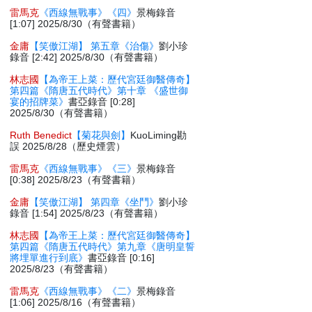
雷馬克
《西線無戰事》《四》
景梅錄音
[1:07] 2025/8/30（有聲書籍）
金庸
【笑傲江湖】 第五章《治傷》
劉小珍
錄音 [2:42] 2025/8/30（有聲書籍）
林志國
【為帝王上菜：歷代宮廷御醫傳奇】
第四篇《隋唐五代時代》第十章 《盛世御
宴的招牌菜》
書亞錄音 [0:28]
2025/8/30（有聲書籍）
Ruth Benedict
【菊花與劍】
KuoLiming勘
誤 2025/8/28（歷史煙雲）
雷馬克
《西線無戰事》《三》
景梅錄音
[0:38] 2025/8/23（有聲書籍）
金庸
【笑傲江湖】 第四章《坐鬥》
劉小珍
錄音 [1:54] 2025/8/23（有聲書籍）
林志國
【為帝王上菜：歷代宮廷御醫傳奇】
第四篇《隋唐五代時代》第九章《唐明皇誓
將埋單進行到底》
書亞錄音 [0:16]
2025/8/23（有聲書籍）
雷馬克
《西線無戰事》《二》
景梅錄音
[1:06] 2025/8/16（有聲書籍）