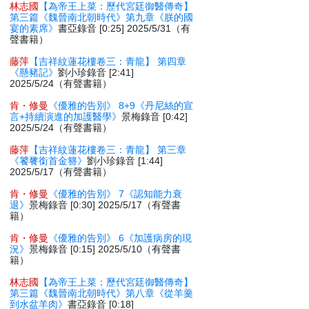
林志國
【為帝王上菜：歷代宮廷御醫傳奇】
第三篇《魏晉南北朝時代》第九章《朕的國
宴的素席》
書亞錄音 [0:25] 2025/5/31（有
聲書籍）
藤萍
【吉祥紋蓮花樓卷三：青龍】 第四章
《懸豬記》
劉小珍錄音 [2:41]
2025/5/24（有聲書籍）
肯・修曼
《優雅的告別》 8+9《丹尼絲的宣
言+持續演進的加護醫學》
景梅錄音 [0:42]
2025/5/24（有聲書籍）
藤萍
【吉祥紋蓮花樓卷三：青龍】 第三章
《饕餮銜首金簪》
劉小珍錄音 [1:44]
2025/5/17（有聲書籍）
肯・修曼
《優雅的告別》 7《認知能力衰
退》
景梅錄音 [0:30] 2025/5/17（有聲書
籍）
肯・修曼
《優雅的告別》 6《加護病房的現
況》
景梅錄音 [0:15] 2025/5/10（有聲書
籍）
林志國
【為帝王上菜：歷代宮廷御醫傳奇】
第三篇《魏晉南北朝時代》第八章《從羊羹
到水盆羊肉》
書亞錄音 [0:18]