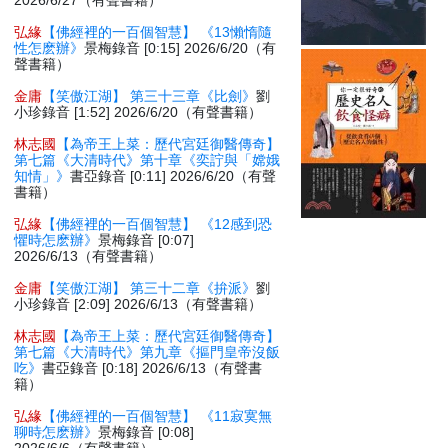
2026/6/27（有聲書籍）
弘緣
【佛經裡的一百個智慧】 《13懶惰隨
性怎麽辦》
景梅錄音 [0:15] 2026/6/20（有
聲書籍）
金庸
【笑傲江湖】 第三十三章《比劍》
劉
小珍錄音 [1:52] 2026/6/20（有聲書籍）
林志國
【為帝王上菜：歷代宮廷御醫傳奇】
第七篇《大清時代》第十章《奕詝與「嫦娥
知情」》
書亞錄音 [0:11] 2026/6/20（有聲
書籍）
弘緣
【佛經裡的一百個智慧】 《12感到恐
懼時怎麽辦》
景梅錄音 [0:07]
2026/6/13（有聲書籍）
金庸
【笑傲江湖】 第三十二章《拚派》
劉
小珍錄音 [2:09] 2026/6/13（有聲書籍）
林志國
【為帝王上菜：歷代宮廷御醫傳奇】
第七篇《大清時代》第九章《摳門皇帝沒飯
吃》
書亞錄音 [0:18] 2026/6/13（有聲書
籍）
弘緣
【佛經裡的一百個智慧】 《11寂寞無
聊時怎麽辦》
景梅錄音 [0:08]