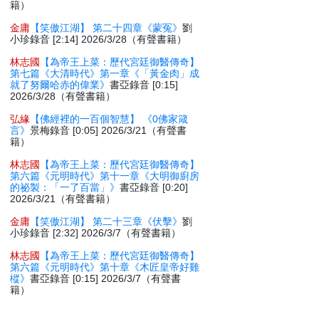
籍）
金庸
【笑傲江湖】 第二十四章《蒙冤》
劉
小珍錄音 [2:14] 2026/3/28（有聲書籍）
林志國
【為帝王上菜：歷代宮廷御醫傳奇】
第七篇《大清時代》第一章《「黃金肉」成
就了努爾哈赤的偉業》
書亞錄音 [0:15]
2026/3/28（有聲書籍）
弘緣
【佛經裡的一百個智慧】 《0佛家箴
言》
景梅錄音 [0:05] 2026/3/21（有聲書
籍）
林志國
【為帝王上菜：歷代宮廷御醫傳奇】
第六篇《元明時代》第十一章《大明御廚房
的祕製：「一了百當」》
書亞錄音 [0:20]
2026/3/21（有聲書籍）
金庸
【笑傲江湖】 第二十三章《伏擊》
劉
小珍錄音 [2:32] 2026/3/7（有聲書籍）
林志國
【為帝王上菜：歷代宮廷御醫傳奇】
第六篇《元明時代》第十章《木匠皇帝好雞
樅》
書亞錄音 [0:15] 2026/3/7（有聲書
籍）