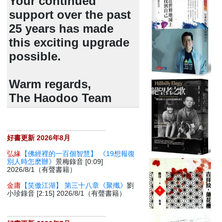
Your continued
support over the past
25 years has made
this exciting upgrade
possible.
Warm regards,
The Haodoo Team
好書更新 2026年8月
弘緣
【佛經裡的一百個智慧】 《19想報復
別人時怎麽辦》
景梅錄音 [0:09]
2026/8/1（有聲書籍）
金庸
【笑傲江湖】 第三十八章《聚殲》
劉
小珍錄音 [2:15] 2026/8/1（有聲書籍）