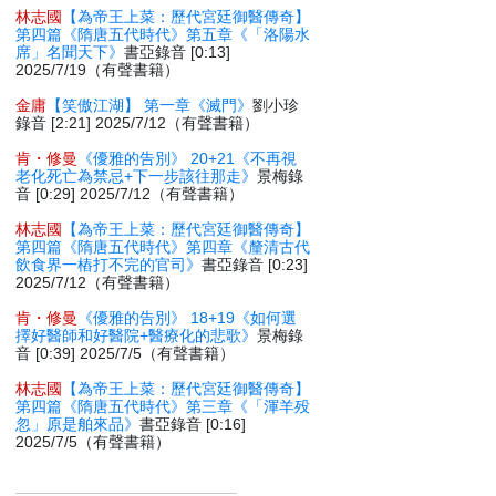
林志國
【為帝王上菜：歷代宮廷御醫傳奇】
第四篇《隋唐五代時代》第五章《「洛陽水
席」名聞天下》
書亞錄音 [0:13]
2025/7/19（有聲書籍）
金庸
【笑傲江湖】 第一章《滅門》
劉小珍
錄音 [2:21] 2025/7/12（有聲書籍）
肯・修曼
《優雅的告別》 20+21《不再視
老化死亡為禁忌+下一步該往那走》
景梅錄
音 [0:29] 2025/7/12（有聲書籍）
林志國
【為帝王上菜：歷代宮廷御醫傳奇】
第四篇《隋唐五代時代》第四章《釐清古代
飲食界一樁打不完的官司》
書亞錄音 [0:23]
2025/7/12（有聲書籍）
肯・修曼
《優雅的告別》 18+19《如何選
擇好醫師和好醫院+醫療化的悲歌》
景梅錄
音 [0:39] 2025/7/5（有聲書籍）
林志國
【為帝王上菜：歷代宮廷御醫傳奇】
第四篇《隋唐五代時代》第三章《「渾羊殁
忽」原是舶來品》
書亞錄音 [0:16]
2025/7/5（有聲書籍）