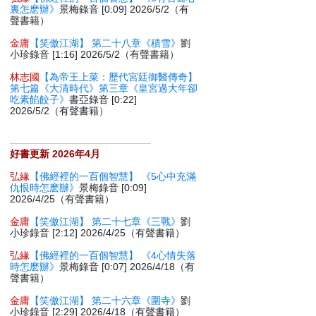
裏怎麽辦》
景梅錄音 [0:09] 2026/5/2（有
聲書籍）
金庸
【笑傲江湖】 第二十八章《積雪》
劉
小珍錄音 [1:16] 2026/5/2（有聲書籍）
林志國
【為帝王上菜：歷代宮廷御醫傳奇】
第七篇《大清時代》第三章《皇宮過大年卻
吃素餡餃子》
書亞錄音 [0:22]
2026/5/2（有聲書籍）
好書更新 2026年4月
弘緣
【佛經裡的一百個智慧】 《5心中充滿
仇恨時怎麽辦》
景梅錄音 [0:09]
2026/4/25（有聲書籍）
金庸
【笑傲江湖】 第二十七章《三戰》
劉
小珍錄音 [2:12] 2026/4/25（有聲書籍）
弘緣
【佛經裡的一百個智慧】 《4心情失落
時怎麽辦》
景梅錄音 [0:07] 2026/4/18（有
聲書籍）
金庸
【笑傲江湖】 第二十六章《圍寺》
劉
小珍錄音 [2:29] 2026/4/18（有聲書籍）