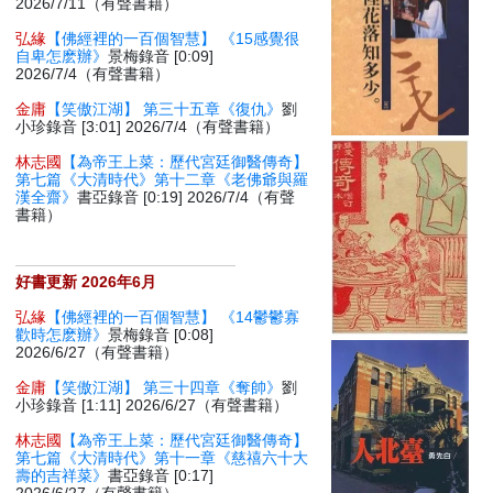
2026/7/11（有聲書籍）
弘緣
【佛經裡的一百個智慧】 《15感覺很
自卑怎麽辦》
景梅錄音 [0:09]
2026/7/4（有聲書籍）
金庸
【笑傲江湖】 第三十五章《復仇》
劉
小珍錄音 [3:01] 2026/7/4（有聲書籍）
林志國
【為帝王上菜：歷代宮廷御醫傳奇】
第七篇《大清時代》第十二章《老佛爺與羅
漢全齋》
書亞錄音 [0:19] 2026/7/4（有聲
書籍）
好書更新 2026年6月
弘緣
【佛經裡的一百個智慧】 《14鬱鬱寡
歡時怎麽辦》
景梅錄音 [0:08]
2026/6/27（有聲書籍）
金庸
【笑傲江湖】 第三十四章《奪帥》
劉
小珍錄音 [1:11] 2026/6/27（有聲書籍）
林志國
【為帝王上菜：歷代宮廷御醫傳奇】
第七篇《大清時代》第十一章《慈禧六十大
壽的吉祥菜》
書亞錄音 [0:17]