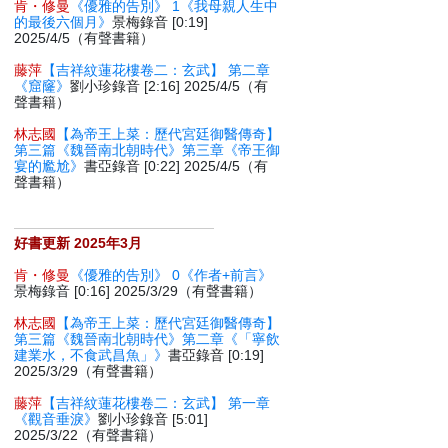
肯・修曼
《優雅的告別》 1《我母親人生中
的最後六個月》
景梅錄音 [0:19]
2025/4/5（有聲書籍）
藤萍
【吉祥紋蓮花樓卷二：玄武】 第二章
《窟窿》
劉小珍錄音 [2:16] 2025/4/5（有
聲書籍）
林志國
【為帝王上菜：歷代宮廷御醫傳奇】
第三篇《魏晉南北朝時代》第三章《帝王御
宴的尷尬》
書亞錄音 [0:22] 2025/4/5（有
聲書籍）
好書更新 2025年3月
肯・修曼
《優雅的告別》 0《作者+前言》
景梅錄音 [0:16] 2025/3/29（有聲書籍）
林志國
【為帝王上菜：歷代宮廷御醫傳奇】
第三篇《魏晉南北朝時代》第二章《「寧飲
建業水，不食武昌魚」》
書亞錄音 [0:19]
2025/3/29（有聲書籍）
藤萍
【吉祥紋蓮花樓卷二：玄武】 第一章
《觀音垂淚》
劉小珍錄音 [5:01]
2025/3/22（有聲書籍）