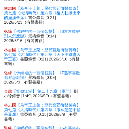
林志國
【為帝王上菜：歷代宮廷御醫傳奇】
第七篇《大清時代》第六章《後人杜撰出來
的滿漢全席》
書亞錄音 [0:21]
2026/5/23（有聲書籍）
弘緣
【佛經裡的一百個智慧】 《8常常嫉妒
別人怎麽辦》
景梅錄音 [0:14]
2026/5/16（有聲書籍）
林志國
【為帝王上菜：歷代宮廷御醫傳奇】
第七篇《大清時代》第五章《天下美饌盡入
帝王宴》
書亞錄音 [0:21] 2026/5/16（有聲
書籍）
弘緣
【佛經裡的一百個智慧】 《7遇事喜歡
逃避怎麽辦》
景梅錄音 [0:09]
2026/5/9（有聲書籍）
金庸
【笑傲江湖】 第二十九章《掌門》
劉
小珍錄音 [1:49] 2026/5/9（有聲書籍）
林志國
【為帝王上菜：歷代宮廷御醫傳奇】
第七篇《大清時代》第四章《康熙戀戀不捨
是豆腐》
書亞錄音 [0:18] 2026/5/9（有聲
書籍）
弘緣
【佛經裡的一百個智慧】 《6有吝嗇心