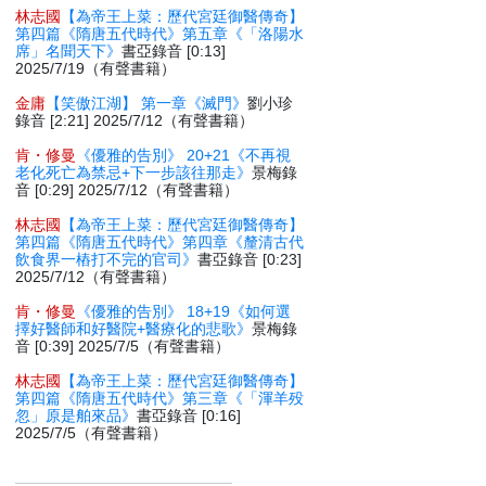
林志國
【為帝王上菜：歷代宮廷御醫傳奇】
第四篇《隋唐五代時代》第五章《「洛陽水
席」名聞天下》
書亞錄音 [0:13]
2025/7/19（有聲書籍）
金庸
【笑傲江湖】 第一章《滅門》
劉小珍
錄音 [2:21] 2025/7/12（有聲書籍）
肯・修曼
《優雅的告別》 20+21《不再視
老化死亡為禁忌+下一步該往那走》
景梅錄
音 [0:29] 2025/7/12（有聲書籍）
林志國
【為帝王上菜：歷代宮廷御醫傳奇】
第四篇《隋唐五代時代》第四章《釐清古代
飲食界一樁打不完的官司》
書亞錄音 [0:23]
2025/7/12（有聲書籍）
肯・修曼
《優雅的告別》 18+19《如何選
擇好醫師和好醫院+醫療化的悲歌》
景梅錄
音 [0:39] 2025/7/5（有聲書籍）
林志國
【為帝王上菜：歷代宮廷御醫傳奇】
第四篇《隋唐五代時代》第三章《「渾羊殁
忽」原是舶來品》
書亞錄音 [0:16]
2025/7/5（有聲書籍）