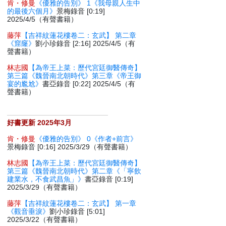
肯・修曼
《優雅的告別》 1《我母親人生中
的最後六個月》
景梅錄音 [0:19]
2025/4/5（有聲書籍）
藤萍
【吉祥紋蓮花樓卷二：玄武】 第二章
《窟窿》
劉小珍錄音 [2:16] 2025/4/5（有
聲書籍）
林志國
【為帝王上菜：歷代宮廷御醫傳奇】
第三篇《魏晉南北朝時代》第三章《帝王御
宴的尷尬》
書亞錄音 [0:22] 2025/4/5（有
聲書籍）
好書更新 2025年3月
肯・修曼
《優雅的告別》 0《作者+前言》
景梅錄音 [0:16] 2025/3/29（有聲書籍）
林志國
【為帝王上菜：歷代宮廷御醫傳奇】
第三篇《魏晉南北朝時代》第二章《「寧飲
建業水，不食武昌魚」》
書亞錄音 [0:19]
2025/3/29（有聲書籍）
藤萍
【吉祥紋蓮花樓卷二：玄武】 第一章
《觀音垂淚》
劉小珍錄音 [5:01]
2025/3/22（有聲書籍）