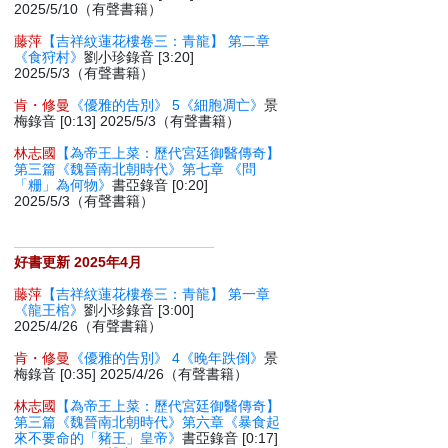
2025/5/10（有聲書籍）
藤萍
【吉祥紋蓮花樓卷三：青龍】 第二章
《食狩村》
劉小珍錄音 [3:20]
2025/5/3（有聲書籍）
肯・修曼
《優雅的告別》 5《細胞凋亡》
景
梅錄音 [0:13] 2025/5/3（有聲書籍）
林志國
【為帝王上菜：歷代宮廷御醫傳奇】
第三篇《魏晉南北朝時代》第七章 《問
「粣」為何物》
書亞錄音 [0:20]
2025/5/3（有聲書籍）
好書更新 2025年4月
藤萍
【吉祥紋蓮花樓卷三：青龍】 第一章
《龍王棺》
劉小珍錄音 [3:00]
2025/4/26（有聲書籍）
肯・修曼
《優雅的告別》 4《晚年跌倒》
景
梅錄音 [0:35] 2025/4/26（有聲書籍）
林志國
【為帝王上菜：歷代宮廷御醫傳奇】
第三篇《魏晉南北朝時代》第六章《暴食起
來不要命的「豬王」皇帝》
書亞錄音 [0:17]