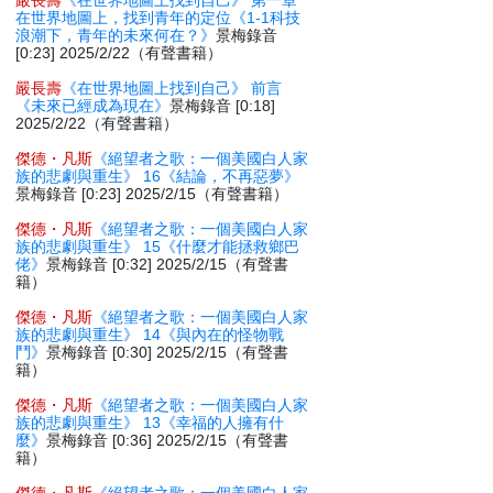
嚴長壽
《在世界地圖上找到自己》 第一章
在世界地圖上，找到青年的定位《1-1科技
浪潮下，青年的未來何在？》
景梅錄音
[0:23] 2025/2/22（有聲書籍）
嚴長壽
《在世界地圖上找到自己》 前言
《未來已經成為現在》
景梅錄音 [0:18]
2025/2/22（有聲書籍）
傑德・凡斯
《絕望者之歌：一個美國白人家
族的悲劇與重生》 16《結論，不再惡夢》
景梅錄音 [0:23] 2025/2/15（有聲書籍）
傑德・凡斯
《絕望者之歌：一個美國白人家
族的悲劇與重生》 15《什麼才能拯救鄉巴
佬》
景梅錄音 [0:32] 2025/2/15（有聲書
籍）
傑德・凡斯
《絕望者之歌：一個美國白人家
族的悲劇與重生》 14《與內在的怪物戰
鬥》
景梅錄音 [0:30] 2025/2/15（有聲書
籍）
傑德・凡斯
《絕望者之歌：一個美國白人家
族的悲劇與重生》 13《幸福的人擁有什
麼》
景梅錄音 [0:36] 2025/2/15（有聲書
籍）