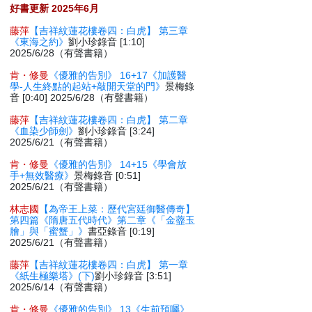
好書更新 2025年6月
藤萍
【吉祥紋蓮花樓卷四：白虎】 第三章
《東海之約》
劉小珍錄音 [1:10]
2025/6/28（有聲書籍）
肯・修曼
《優雅的告別》 16+17《加護醫
學-人生終點的起站+敲開天堂的門》
景梅錄
音 [0:40] 2025/6/28（有聲書籍）
藤萍
【吉祥紋蓮花樓卷四：白虎】 第二章
《血染少師劍》
劉小珍錄音 [3:24]
2025/6/21（有聲書籍）
肯・修曼
《優雅的告別》 14+15《學會放
手+無效醫療》
景梅錄音 [0:51]
2025/6/21（有聲書籍）
林志國
【為帝王上菜：歷代宮廷御醫傳奇】
第四篇《隋唐五代時代》第二章《「金虀玉
膾」與「蜜蟹」》
書亞錄音 [0:19]
2025/6/21（有聲書籍）
藤萍
【吉祥紋蓮花樓卷四：白虎】 第一章
《紙生極樂塔》(下)
劉小珍錄音 [3:51]
2025/6/14（有聲書籍）
肯・修曼
《優雅的告別》 13《生前預囑》