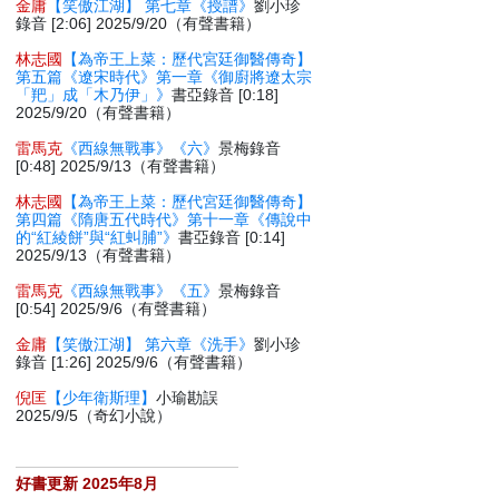
金庸
【笑傲江湖】 第七章《授譜》
劉小珍
錄音 [2:06] 2025/9/20（有聲書籍）
林志國
【為帝王上菜：歷代宮廷御醫傳奇】
第五篇《遼宋時代》第一章《御廚將遼太宗
「羓」成「木乃伊」》
書亞錄音 [0:18]
2025/9/20（有聲書籍）
雷馬克
《西線無戰事》《六》
景梅錄音
[0:48] 2025/9/13（有聲書籍）
林志國
【為帝王上菜：歷代宮廷御醫傳奇】
第四篇《隋唐五代時代》第十一章《傳說中
的“紅綾餅”與“紅虯脯”》
書亞錄音 [0:14]
2025/9/13（有聲書籍）
雷馬克
《西線無戰事》《五》
景梅錄音
[0:54] 2025/9/6（有聲書籍）
金庸
【笑傲江湖】 第六章《洗手》
劉小珍
錄音 [1:26] 2025/9/6（有聲書籍）
倪匡
【少年衛斯理】
小瑜勘誤
2025/9/5（奇幻小說）
好書更新 2025年8月