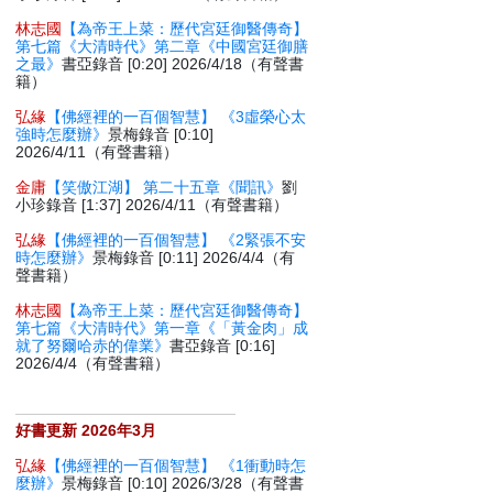
林志國
【為帝王上菜：歷代宮廷御醫傳奇】
第七篇《大清時代》第二章《中國宮廷御膳
之最》
書亞錄音 [0:20] 2026/4/18（有聲書
籍）
弘緣
【佛經裡的一百個智慧】 《3虛榮心太
強時怎麼辦》
景梅錄音 [0:10]
2026/4/11（有聲書籍）
金庸
【笑傲江湖】 第二十五章《聞訊》
劉
小珍錄音 [1:37] 2026/4/11（有聲書籍）
弘緣
【佛經裡的一百個智慧】 《2緊張不安
時怎麼辦》
景梅錄音 [0:11] 2026/4/4（有
聲書籍）
林志國
【為帝王上菜：歷代宮廷御醫傳奇】
第七篇《大清時代》第一章《「黃金肉」成
就了努爾哈赤的偉業》
書亞錄音 [0:16]
2026/4/4（有聲書籍）
好書更新 2026年3月
弘緣
【佛經裡的一百個智慧】 《1衝動時怎
麼辦》
景梅錄音 [0:10] 2026/3/28（有聲書