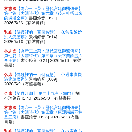
林志國
【為帝王上菜：歷代宮廷御醫傳奇】
第七篇《大清時代》第六章《後人杜撰出來
的滿漢全席》
書亞錄音 [0:21]
2026/5/23（有聲書籍）
弘緣
【佛經裡的一百個智慧】 《8常常嫉妒
別人怎麽辦》
景梅錄音 [0:14]
2026/5/16（有聲書籍）
林志國
【為帝王上菜：歷代宮廷御醫傳奇】
第七篇《大清時代》第五章《天下美饌盡入
帝王宴》
書亞錄音 [0:21] 2026/5/16（有聲
書籍）
弘緣
【佛經裡的一百個智慧】 《7遇事喜歡
逃避怎麽辦》
景梅錄音 [0:09]
2026/5/9（有聲書籍）
金庸
【笑傲江湖】 第二十九章《掌門》
劉
小珍錄音 [1:49] 2026/5/9（有聲書籍）
林志國
【為帝王上菜：歷代宮廷御醫傳奇】
第七篇《大清時代》第四章《康熙戀戀不捨
是豆腐》
書亞錄音 [0:18] 2026/5/9（有聲
書籍）
弘緣
【佛經裡的一百個智慧】 《6有吝嗇心