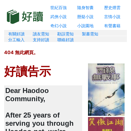
世紀百強
隨身智囊
歷史煙雲
武俠小說
懸疑小說
言情小說
奇幻小說
小說園地
有聲書籍
有關好讀
讀友需知
勘誤需知
製書需知
分工輸入
支持好讀
聯絡好讀
404 無此網頁。
好讀告示
Dear Haodoo
Community,
After 25 years of
serving you through