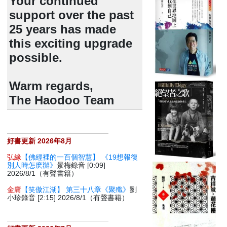
Your continued
support over the past
25 years has made
this exciting upgrade
possible.
Warm regards,
The Haodoo Team
好書更新 2026年8月
弘緣
【佛經裡的一百個智慧】 《19想報復
別人時怎麽辦》
景梅錄音 [0:09]
2026/8/1（有聲書籍）
金庸
【笑傲江湖】 第三十八章《聚殲》
劉
小珍錄音 [2:15] 2026/8/1（有聲書籍）