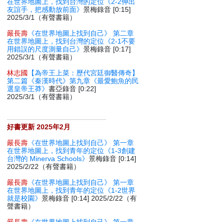
在世界地圖上，找到台灣的定位《2-2伸出
友誼手，把感動放前面》
景梅錄音 [0:15]
2025/3/1（有聲書籍）
嚴長壽
《在世界地圖上找到自己》 第二章
在世界地圖上，找到台灣的定位《2-1不要
用錯誤的尺度測量自己》
景梅錄音 [0:17]
2025/3/1（有聲書籍）
林志國
【為帝王上菜：歷代宮廷御醫傳奇】
第二篇《秦漢時代》第九章《最愛鮑魚的民
選皇帝王莽》
書亞錄音 [0:22]
2025/3/1（有聲書籍）
好書更新 2025年2月
嚴長壽
《在世界地圖上找到自己》 第一章
在世界地圖上，找到青年的定位《1-3創建
台灣的 Minerva Schools》
景梅錄音 [0:14]
2025/2/22（有聲書籍）
嚴長壽
《在世界地圖上找到自己》 第一章
在世界地圖上，找到青年的定位《1-2世界
就是校園》
景梅錄音 [0:14] 2025/2/22（有
聲書籍）