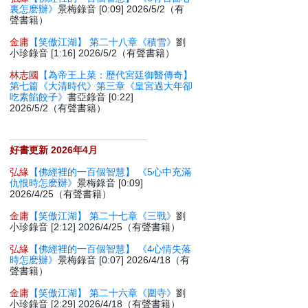
裏怎麽辦》
景梅錄音 [0:09] 2026/5/2（有
聲書籍）
金庸
【笑傲江湖】 第二十八章《積雪》
劉
小珍錄音 [1:16] 2026/5/2（有聲書籍）
林志國
【為帝王上菜：歷代宮廷御醫傳奇】
第七篇《大清時代》第三章《皇宮過大年卻
吃素餡餃子》
書亞錄音 [0:22]
2026/5/2（有聲書籍）
好書更新 2026年4月
弘緣
【佛經裡的一百個智慧】 《5心中充滿
仇恨時怎麽辦》
景梅錄音 [0:09]
2026/4/25（有聲書籍）
金庸
【笑傲江湖】 第二十七章《三戰》
劉
小珍錄音 [2:12] 2026/4/25（有聲書籍）
弘緣
【佛經裡的一百個智慧】 《4心情失落
時怎麽辦》
景梅錄音 [0:07] 2026/4/18（有
聲書籍）
金庸
【笑傲江湖】 第二十六章《圍寺》
劉
小珍錄音 [2:29] 2026/4/18（有聲書籍）