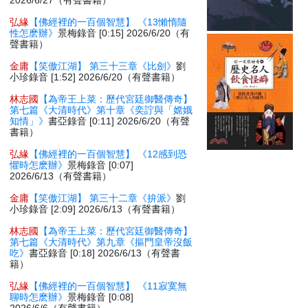
2026/6/27（有聲書籍）
弘緣
【佛經裡的一百個智慧】 《13懶惰隨
性怎麽辦》
景梅錄音 [0:15] 2026/6/20（有
聲書籍）
金庸
【笑傲江湖】 第三十三章《比劍》
劉
小珍錄音 [1:52] 2026/6/20（有聲書籍）
林志國
【為帝王上菜：歷代宮廷御醫傳奇】
第七篇《大清時代》第十章《奕詝與「嫦娥
知情」》
書亞錄音 [0:11] 2026/6/20（有聲
書籍）
弘緣
【佛經裡的一百個智慧】 《12感到恐
懼時怎麽辦》
景梅錄音 [0:07]
2026/6/13（有聲書籍）
金庸
【笑傲江湖】 第三十二章《拚派》
劉
小珍錄音 [2:09] 2026/6/13（有聲書籍）
林志國
【為帝王上菜：歷代宮廷御醫傳奇】
第七篇《大清時代》第九章《摳門皇帝沒飯
吃》
書亞錄音 [0:18] 2026/6/13（有聲書
籍）
弘緣
【佛經裡的一百個智慧】 《11寂寞無
聊時怎麽辦》
景梅錄音 [0:08]