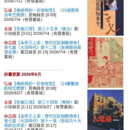
2026/7/11（有聲書籍）
弘緣
【佛經裡的一百個智慧】 《15感覺很
自卑怎麽辦》
景梅錄音 [0:09]
2026/7/4（有聲書籍）
金庸
【笑傲江湖】 第三十五章《復仇》
劉
小珍錄音 [3:01] 2026/7/4（有聲書籍）
林志國
【為帝王上菜：歷代宮廷御醫傳奇】
第七篇《大清時代》第十二章《老佛爺與羅
漢全齋》
書亞錄音 [0:19] 2026/7/4（有聲
書籍）
好書更新 2026年6月
弘緣
【佛經裡的一百個智慧】 《14鬱鬱寡
歡時怎麽辦》
景梅錄音 [0:08]
2026/6/27（有聲書籍）
金庸
【笑傲江湖】 第三十四章《奪帥》
劉
小珍錄音 [1:11] 2026/6/27（有聲書籍）
林志國
【為帝王上菜：歷代宮廷御醫傳奇】
第七篇《大清時代》第十一章《慈禧六十大
壽的吉祥菜》
書亞錄音 [0:17]