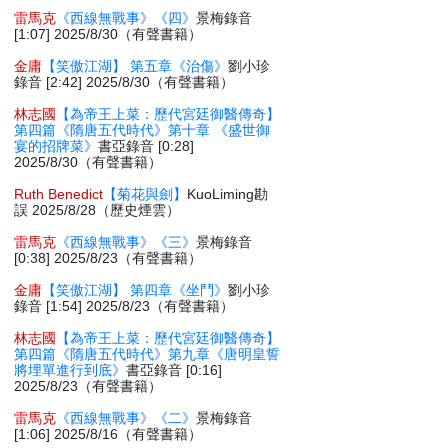
雷馬克
《西線無戰事》《四》
景梅錄音
[1:07] 2025/8/30（有聲書籍）
金庸
【笑傲江湖】 第五章《治傷》
劉小珍
錄音 [2:42] 2025/8/30（有聲書籍）
林志國
【為帝王上菜：歷代宮廷御醫傳奇】
第四篇《隋唐五代時代》第十章 《盛世御
宴的招牌菜》
書亞錄音 [0:28]
2025/8/30（有聲書籍）
Ruth Benedict
【菊花與劍】
KuoLiming勘
誤 2025/8/28（歷史煙雲）
雷馬克
《西線無戰事》《三》
景梅錄音
[0:38] 2025/8/23（有聲書籍）
金庸
【笑傲江湖】 第四章《坐鬥》
劉小珍
錄音 [1:54] 2025/8/23（有聲書籍）
林志國
【為帝王上菜：歷代宮廷御醫傳奇】
第四篇《隋唐五代時代》第九章《唐明皇誓
將埋單進行到底》
書亞錄音 [0:16]
2025/8/23（有聲書籍）
雷馬克
《西線無戰事》《二》
景梅錄音
[1:06] 2025/8/16（有聲書籍）