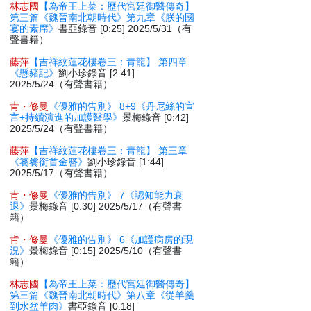
林志國
【為帝王上菜：歷代宮廷御醫傳奇】
第三篇《魏晉南北朝時代》第九章《朕的國
宴的素席》
書亞錄音 [0:25] 2025/5/31（有
聲書籍）
藤萍
【吉祥紋蓮花樓卷三：青龍】 第四章
《懸豬記》
劉小珍錄音 [2:41]
2025/5/24（有聲書籍）
肯・修曼
《優雅的告別》 8+9《丹尼絲的宣
言+持續演進的加護醫學》
景梅錄音 [0:42]
2025/5/24（有聲書籍）
藤萍
【吉祥紋蓮花樓卷三：青龍】 第三章
《饕餮銜首金簪》
劉小珍錄音 [1:44]
2025/5/17（有聲書籍）
肯・修曼
《優雅的告別》 7《認知能力衰
退》
景梅錄音 [0:30] 2025/5/17（有聲書
籍）
肯・修曼
《優雅的告別》 6《加護病房的現
況》
景梅錄音 [0:15] 2025/5/10（有聲書
籍）
林志國
【為帝王上菜：歷代宮廷御醫傳奇】
第三篇《魏晉南北朝時代》第八章《從羊羹
到水盆羊肉》
書亞錄音 [0:18]