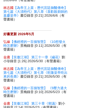
2026/6/6（有聲書籍）
林志國
【為帝王上菜：歷代宮廷御醫傳奇】
第七篇《大清時代》第八章《喜歡殺廚師的
嘉慶皇帝》
書亞錄音 [0:21] 2026/6/6（有
聲書籍）
好書更新 2026年5月
弘緣
【佛經裡的一百個智慧】 《10想發火
時怎麽辦》
景梅錄音 [0:11] 2026/5/30（有
聲書籍）
金庸
【笑傲江湖】 第三十一章《繡花》
劉
小珍錄音 [1:26] 2026/5/30（有聲書籍）
林志國
【為帝王上菜：歷代宮廷御醫傳奇】
第七篇《大清時代》第七章《乾隆皇帝吃出
來的長壽》
書亞錄音 [0:21] 2026/5/30（有
聲書籍）
弘緣
【佛經裡的一百個智慧】 《9壓力過大
時怎麽辦》
景梅錄音 [0:10] 2026/5/23（有
聲書籍）
金庸
【笑傲江湖】 第三十章《密議》
劉小
珍錄音 [2:14] 2026/5/23（有聲書籍）