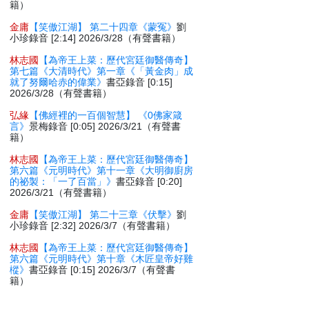
籍）
金庸
【笑傲江湖】 第二十四章《蒙冤》
劉
小珍錄音 [2:14] 2026/3/28（有聲書籍）
林志國
【為帝王上菜：歷代宮廷御醫傳奇】
第七篇《大清時代》第一章《「黃金肉」成
就了努爾哈赤的偉業》
書亞錄音 [0:15]
2026/3/28（有聲書籍）
弘緣
【佛經裡的一百個智慧】 《0佛家箴
言》
景梅錄音 [0:05] 2026/3/21（有聲書
籍）
林志國
【為帝王上菜：歷代宮廷御醫傳奇】
第六篇《元明時代》第十一章《大明御廚房
的祕製：「一了百當」》
書亞錄音 [0:20]
2026/3/21（有聲書籍）
金庸
【笑傲江湖】 第二十三章《伏擊》
劉
小珍錄音 [2:32] 2026/3/7（有聲書籍）
林志國
【為帝王上菜：歷代宮廷御醫傳奇】
第六篇《元明時代》第十章《木匠皇帝好雞
樅》
書亞錄音 [0:15] 2026/3/7（有聲書
籍）