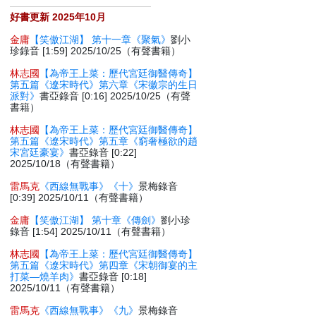
好書更新 2025年10月
金庸
【笑傲江湖】 第十一章《聚氣》
劉小
珍錄音 [1:59] 2025/10/25（有聲書籍）
林志國
【為帝王上菜：歷代宮廷御醫傳奇】
第五篇《遼宋時代》第六章《宋徽宗的生日
派對》
書亞錄音 [0:16] 2025/10/25（有聲
書籍）
林志國
【為帝王上菜：歷代宮廷御醫傳奇】
第五篇《遼宋時代》第五章《窮奢極欲的趙
宋宮廷豪宴》
書亞錄音 [0:22]
2025/10/18（有聲書籍）
雷馬克
《西線無戰事》《十》
景梅錄音
[0:39] 2025/10/11（有聲書籍）
金庸
【笑傲江湖】 第十章《傳劍》
劉小珍
錄音 [1:54] 2025/10/11（有聲書籍）
林志國
【為帝王上菜：歷代宮廷御醫傳奇】
第五篇《遼宋時代》第四章《宋朝御宴的主
打菜—燒羊肉》
書亞錄音 [0:18]
2025/10/11（有聲書籍）
雷馬克
《西線無戰事》《九》
景梅錄音