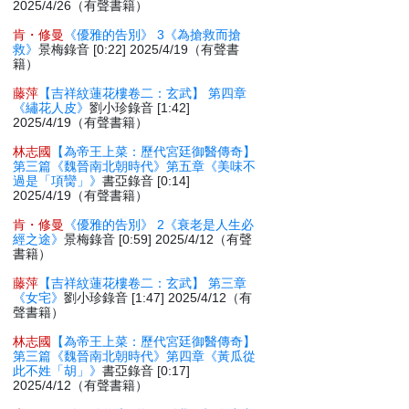
2025/4/26（有聲書籍）
肯・修曼
《優雅的告別》 3《為搶救而搶
救》
景梅錄音 [0:22] 2025/4/19（有聲書
籍）
藤萍
【吉祥紋蓮花樓卷二：玄武】 第四章
《繡花人皮》
劉小珍錄音 [1:42]
2025/4/19（有聲書籍）
林志國
【為帝王上菜：歷代宮廷御醫傳奇】
第三篇《魏晉南北朝時代》第五章《美味不
過是「項臠」》
書亞錄音 [0:14]
2025/4/19（有聲書籍）
肯・修曼
《優雅的告別》 2《衰老是人生必
經之途》
景梅錄音 [0:59] 2025/4/12（有聲
書籍）
藤萍
【吉祥紋蓮花樓卷二：玄武】 第三章
《女宅》
劉小珍錄音 [1:47] 2025/4/12（有
聲書籍）
林志國
【為帝王上菜：歷代宮廷御醫傳奇】
第三篇《魏晉南北朝時代》第四章《黃瓜從
此不姓「胡」》
書亞錄音 [0:17]
2025/4/12（有聲書籍）