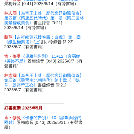
景梅錄音 [0:41] 2025/6/14（有聲書籍）
林志國
【為帝王上菜：歷代宮廷御醫傳奇】
第四篇《隋唐五代時代》第一章《隋二世將
美景變成美食》
書亞錄音 [0:21]
2025/6/14（有聲書籍）
藤萍
【吉祥紋蓮花樓卷四：白虎】 第一章
《紙生極樂塔》(上)
劉小珍錄音 [3:23]
2025/6/7（有聲書籍）
肯・修曼
《優雅的告別》 11+12《衰弱症
+善終不易》
景梅錄音 [0:43] 2025/6/7（有
聲書籍）
林志國
【為帝王上菜：歷代宮廷御醫傳奇】
第三篇《魏晉南北朝時代》第十章《「鵝
掌」誘得帝王心》
書亞錄音 [0:21]
2025/6/7（有聲書籍）
好書更新 2025年5月
肯・修曼
《優雅的告別》 10《診斷面臨的
兩難》
景梅錄音 [0:43] 2025/5/31（有聲書
籍）