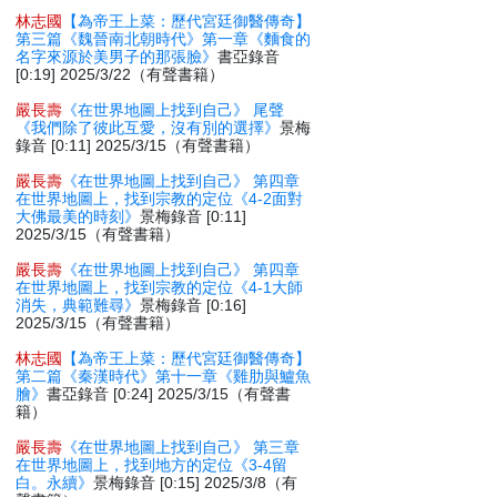
林志國
【為帝王上菜：歷代宮廷御醫傳奇】
第三篇《魏晉南北朝時代》第一章《麵食的
名字來源於美男子的那張臉》
書亞錄音
[0:19] 2025/3/22（有聲書籍）
嚴長壽
《在世界地圖上找到自己》 尾聲
《我們除了彼此互愛，沒有別的選擇》
景梅
錄音 [0:11] 2025/3/15（有聲書籍）
嚴長壽
《在世界地圖上找到自己》 第四章
在世界地圖上，找到宗教的定位《4-2面對
大佛最美的時刻》
景梅錄音 [0:11]
2025/3/15（有聲書籍）
嚴長壽
《在世界地圖上找到自己》 第四章
在世界地圖上，找到宗教的定位《4-1大師
消失，典範難尋》
景梅錄音 [0:16]
2025/3/15（有聲書籍）
林志國
【為帝王上菜：歷代宮廷御醫傳奇】
第二篇《秦漢時代》第十一章《雞肋與鱸魚
膾》
書亞錄音 [0:24] 2025/3/15（有聲書
籍）
嚴長壽
《在世界地圖上找到自己》 第三章
在世界地圖上，找到地方的定位《3-4留
白。永續》
景梅錄音 [0:15] 2025/3/8（有