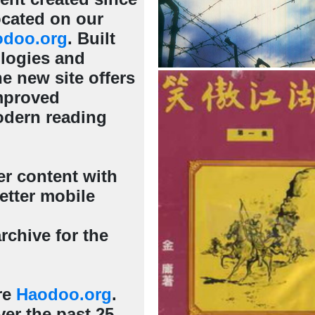
cated on our
odoo.org
. Built
ologies and
e new site offers
mproved
odern reading
er content with
etter mobile
rchive for the
re
Haodoo.org
.
er the past 25