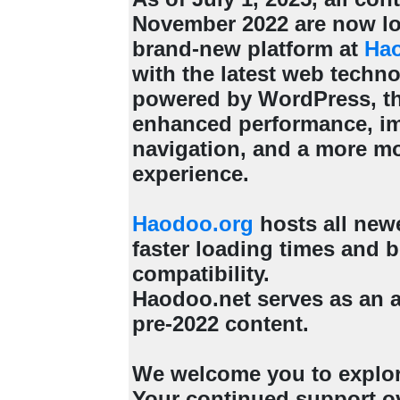
November 2022 are now lo
brand-new platform at
Ha
with the latest web techn
powered by WordPress, th
enhanced performance, i
navigation, and a more m
experience.
Haodoo.org
hosts all new
faster loading times and b
compatibility.
Haodoo.net serves as an a
pre-2022 content.
We welcome you to explo
Your continued support ov