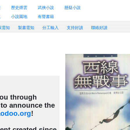
囊
歷史煙雲
武俠小說
懸疑小說
說
小說園地
有聲書籍
誤需知
製書需知
分工輸入
支持好讀
聯絡好讀
 you through
d to announce the
odoo.org
!
tent created since