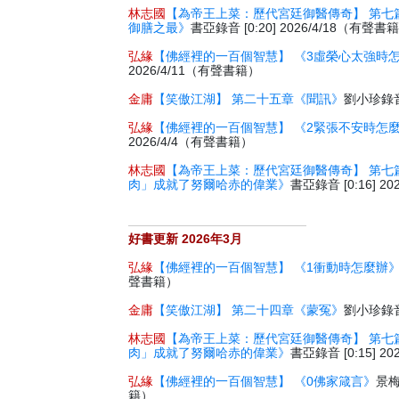
林志國
【為帝王上菜：歷代宮廷御醫傳奇】 第七
御膳之最》
書亞錄音 [0:20] 2026/4/18（有聲書
弘緣
【佛經裡的一百個智慧】 《3虛榮心太強時
2026/4/11（有聲書籍）
金庸
【笑傲江湖】 第二十五章《聞訊》
劉小珍錄音 
弘緣
【佛經裡的一百個智慧】 《2緊張不安時怎
2026/4/4（有聲書籍）
林志國
【為帝王上菜：歷代宮廷御醫傳奇】 第七
肉」成就了努爾哈赤的偉業》
書亞錄音 [0:16] 2
好書更新 2026年3月
弘緣
【佛經裡的一百個智慧】 《1衝動時怎麼辦
聲書籍）
金庸
【笑傲江湖】 第二十四章《蒙冤》
劉小珍錄音 
林志國
【為帝王上菜：歷代宮廷御醫傳奇】 第七
肉」成就了努爾哈赤的偉業》
書亞錄音 [0:15] 2
弘緣
【佛經裡的一百個智慧】 《0佛家箴言》
景梅
籍）