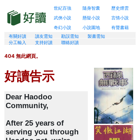
世紀百強
隨身智囊
歷史煙雲
武俠小說
懸疑小說
言情小說
奇幻小說
小說園地
有聲書籍
有關好讀
讀友需知
勘誤需知
製書需知
分工輸入
支持好讀
聯絡好讀
404 無此網頁。
好讀告示
Dear Haodoo
Community,
After 25 years of
serving you through