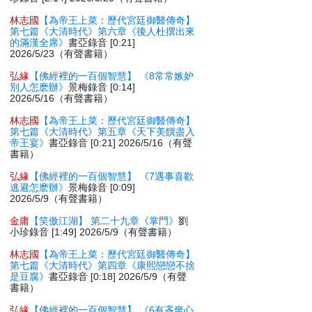
林志國
【為帝王上菜：歷代宮廷御醫傳奇】
第七篇《大清時代》第六章《後人杜撰出來
的滿漢全席》
書亞錄音 [0:21]
2026/5/23（有聲書籍）
弘緣
【佛經裡的一百個智慧】 《8常常嫉妒
別人怎麽辦》
景梅錄音 [0:14]
2026/5/16（有聲書籍）
林志國
【為帝王上菜：歷代宮廷御醫傳奇】
第七篇《大清時代》第五章《天下美饌盡入
帝王宴》
書亞錄音 [0:21] 2026/5/16（有聲
書籍）
弘緣
【佛經裡的一百個智慧】 《7遇事喜歡
逃避怎麽辦》
景梅錄音 [0:09]
2026/5/9（有聲書籍）
金庸
【笑傲江湖】 第二十九章《掌門》
劉
小珍錄音 [1:49] 2026/5/9（有聲書籍）
林志國
【為帝王上菜：歷代宮廷御醫傳奇】
第七篇《大清時代》第四章《康熙戀戀不捨
是豆腐》
書亞錄音 [0:18] 2026/5/9（有聲
書籍）
弘緣
【佛經裡的一百個智慧】 《6有吝嗇心