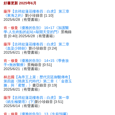
好書更新 2025年6月
藤萍
【吉祥紋蓮花樓卷四：白虎】 第三章
《東海之約》
劉小珍錄音 [1:10]
2025/6/28（有聲書籍）
肯・修曼
《優雅的告別》 16+17《加護醫
學-人生終點的起站+敲開天堂的門》
景梅錄
音 [0:40] 2025/6/28（有聲書籍）
藤萍
【吉祥紋蓮花樓卷四：白虎】 第二章
《血染少師劍》
劉小珍錄音 [3:24]
2025/6/21（有聲書籍）
肯・修曼
《優雅的告別》 14+15《學會放
手+無效醫療》
景梅錄音 [0:51]
2025/6/21（有聲書籍）
林志國
【為帝王上菜：歷代宮廷御醫傳奇】
第四篇《隋唐五代時代》第二章《「金虀玉
膾」與「蜜蟹」》
書亞錄音 [0:19]
2025/6/21（有聲書籍）
藤萍
【吉祥紋蓮花樓卷四：白虎】 第一章
《紙生極樂塔》(下)
劉小珍錄音 [3:51]
2025/6/14（有聲書籍）
肯・修曼
《優雅的告別》 13《生前預囑》