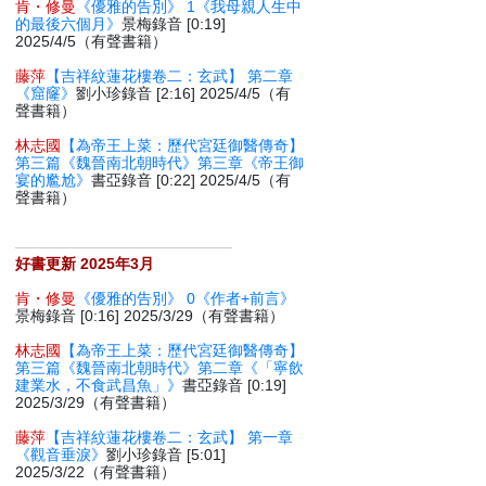
肯・修曼
《優雅的告別》 1《我母親人生中
的最後六個月》
景梅錄音 [0:19]
2025/4/5（有聲書籍）
藤萍
【吉祥紋蓮花樓卷二：玄武】 第二章
《窟窿》
劉小珍錄音 [2:16] 2025/4/5（有
聲書籍）
林志國
【為帝王上菜：歷代宮廷御醫傳奇】
第三篇《魏晉南北朝時代》第三章《帝王御
宴的尷尬》
書亞錄音 [0:22] 2025/4/5（有
聲書籍）
好書更新 2025年3月
肯・修曼
《優雅的告別》 0《作者+前言》
景梅錄音 [0:16] 2025/3/29（有聲書籍）
林志國
【為帝王上菜：歷代宮廷御醫傳奇】
第三篇《魏晉南北朝時代》第二章《「寧飲
建業水，不食武昌魚」》
書亞錄音 [0:19]
2025/3/29（有聲書籍）
藤萍
【吉祥紋蓮花樓卷二：玄武】 第一章
《觀音垂淚》
劉小珍錄音 [5:01]
2025/3/22（有聲書籍）