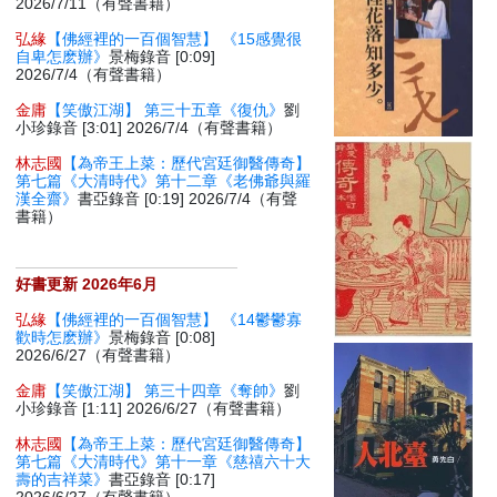
2026/7/11（有聲書籍）
弘緣
【佛經裡的一百個智慧】 《15感覺很
自卑怎麽辦》
景梅錄音 [0:09]
2026/7/4（有聲書籍）
金庸
【笑傲江湖】 第三十五章《復仇》
劉
小珍錄音 [3:01] 2026/7/4（有聲書籍）
林志國
【為帝王上菜：歷代宮廷御醫傳奇】
第七篇《大清時代》第十二章《老佛爺與羅
漢全齋》
書亞錄音 [0:19] 2026/7/4（有聲
書籍）
好書更新 2026年6月
弘緣
【佛經裡的一百個智慧】 《14鬱鬱寡
歡時怎麽辦》
景梅錄音 [0:08]
2026/6/27（有聲書籍）
金庸
【笑傲江湖】 第三十四章《奪帥》
劉
小珍錄音 [1:11] 2026/6/27（有聲書籍）
林志國
【為帝王上菜：歷代宮廷御醫傳奇】
第七篇《大清時代》第十一章《慈禧六十大
壽的吉祥菜》
書亞錄音 [0:17]