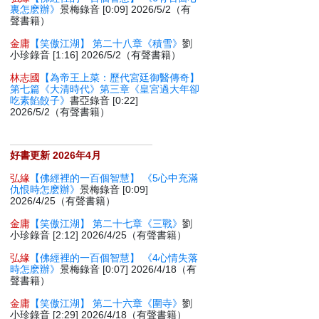
裏怎麽辦》
景梅錄音 [0:09] 2026/5/2（有
聲書籍）
金庸
【笑傲江湖】 第二十八章《積雪》
劉
小珍錄音 [1:16] 2026/5/2（有聲書籍）
林志國
【為帝王上菜：歷代宮廷御醫傳奇】
第七篇《大清時代》第三章《皇宮過大年卻
吃素餡餃子》
書亞錄音 [0:22]
2026/5/2（有聲書籍）
好書更新 2026年4月
弘緣
【佛經裡的一百個智慧】 《5心中充滿
仇恨時怎麽辦》
景梅錄音 [0:09]
2026/4/25（有聲書籍）
金庸
【笑傲江湖】 第二十七章《三戰》
劉
小珍錄音 [2:12] 2026/4/25（有聲書籍）
弘緣
【佛經裡的一百個智慧】 《4心情失落
時怎麽辦》
景梅錄音 [0:07] 2026/4/18（有
聲書籍）
金庸
【笑傲江湖】 第二十六章《圍寺》
劉
小珍錄音 [2:29] 2026/4/18（有聲書籍）