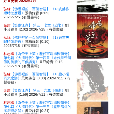
好書更新 2026年7月
弘緣
【佛經裡的一百個智慧】 《18貪婪作
祟時怎麽辦》
景梅錄音 [0:09]
2026/7/25（有聲書籍）
金庸
【笑傲江湖】 第三十七章《迫娶》
劉
小珍錄音 [2:02] 2026/7/25（有聲書籍）
弘緣
【佛經裡的一百個智慧】 《17嚴重失
眠時怎麽辦》
景梅錄音 [0:10]
2026/7/18（有聲書籍）
林志國
【為帝王上菜：歷代宮廷御醫傳奇】
第七篇《大清時代》第十四章《末代皇帝溥
儀對御膳的三個講究》
書亞錄音 [0:16]
2026/7/18（有聲書籍）
弘緣
【佛經裡的一百個智慧】 《16膽小懦
弱怎麽辦》
景梅錄音 [0:08] 2026/7/11（有
聲書籍）
金庸
【笑傲江湖】 第三十六章《傷逝》
劉
小珍錄音 [1:59] 2026/7/11（有聲書籍）
林志國
【為帝王上菜：歷代宮廷御醫傳奇】
第七篇《大清時代》第十三章《盤點清廷的
御廚與名餚》
書亞錄音 [0:21]