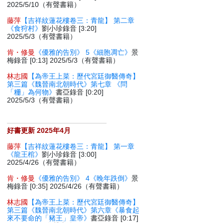
2025/5/10（有聲書籍）
藤萍
【吉祥紋蓮花樓卷三：青龍】 第二章
《食狩村》
劉小珍錄音 [3:20]
2025/5/3（有聲書籍）
肯・修曼
《優雅的告別》 5《細胞凋亡》
景
梅錄音 [0:13] 2025/5/3（有聲書籍）
林志國
【為帝王上菜：歷代宮廷御醫傳奇】
第三篇《魏晉南北朝時代》第七章 《問
「粣」為何物》
書亞錄音 [0:20]
2025/5/3（有聲書籍）
好書更新 2025年4月
藤萍
【吉祥紋蓮花樓卷三：青龍】 第一章
《龍王棺》
劉小珍錄音 [3:00]
2025/4/26（有聲書籍）
肯・修曼
《優雅的告別》 4《晚年跌倒》
景
梅錄音 [0:35] 2025/4/26（有聲書籍）
林志國
【為帝王上菜：歷代宮廷御醫傳奇】
第三篇《魏晉南北朝時代》第六章《暴食起
來不要命的「豬王」皇帝》
書亞錄音 [0:17]