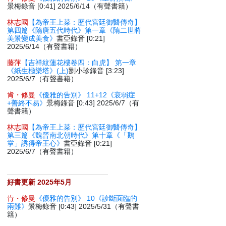
景梅錄音 [0:41] 2025/6/14（有聲書籍）
林志國
【為帝王上菜：歷代宮廷御醫傳奇】
第四篇《隋唐五代時代》第一章《隋二世將
美景變成美食》
書亞錄音 [0:21]
2025/6/14（有聲書籍）
藤萍
【吉祥紋蓮花樓卷四：白虎】 第一章
《紙生極樂塔》(上)
劉小珍錄音 [3:23]
2025/6/7（有聲書籍）
肯・修曼
《優雅的告別》 11+12《衰弱症
+善終不易》
景梅錄音 [0:43] 2025/6/7（有
聲書籍）
林志國
【為帝王上菜：歷代宮廷御醫傳奇】
第三篇《魏晉南北朝時代》第十章《「鵝
掌」誘得帝王心》
書亞錄音 [0:21]
2025/6/7（有聲書籍）
好書更新 2025年5月
肯・修曼
《優雅的告別》 10《診斷面臨的
兩難》
景梅錄音 [0:43] 2025/5/31（有聲書
籍）