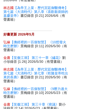
2026/6/6（有聲書籍）
林志國
【為帝王上菜：歷代宮廷御醫傳奇】
第七篇《大清時代》第八章《喜歡殺廚師的
嘉慶皇帝》
書亞錄音 [0:21] 2026/6/6（有
聲書籍）
好書更新 2026年5月
弘緣
【佛經裡的一百個智慧】 《10想發火
時怎麽辦》
景梅錄音 [0:11] 2026/5/30（有
聲書籍）
金庸
【笑傲江湖】 第三十一章《繡花》
劉
小珍錄音 [1:26] 2026/5/30（有聲書籍）
林志國
【為帝王上菜：歷代宮廷御醫傳奇】
第七篇《大清時代》第七章《乾隆皇帝吃出
來的長壽》
書亞錄音 [0:21] 2026/5/30（有
聲書籍）
弘緣
【佛經裡的一百個智慧】 《9壓力過大
時怎麽辦》
景梅錄音 [0:10] 2026/5/23（有
聲書籍）
金庸
【笑傲江湖】 第三十章《密議》
劉小
珍錄音 [2:14] 2026/5/23（有聲書籍）