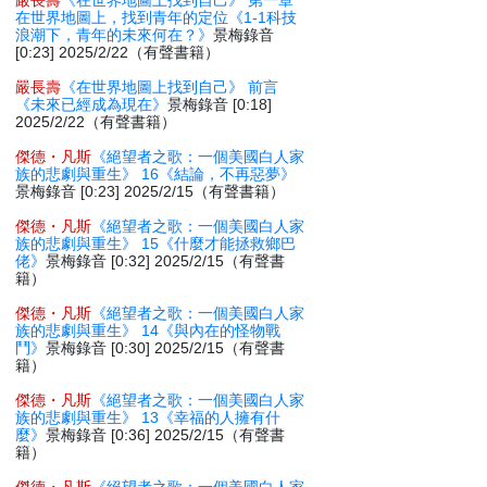
嚴長壽
《在世界地圖上找到自己》 第一章
在世界地圖上，找到青年的定位《1-1科技
浪潮下，青年的未來何在？》
景梅錄音
[0:23] 2025/2/22（有聲書籍）
嚴長壽
《在世界地圖上找到自己》 前言
《未來已經成為現在》
景梅錄音 [0:18]
2025/2/22（有聲書籍）
傑德・凡斯
《絕望者之歌：一個美國白人家
族的悲劇與重生》 16《結論，不再惡夢》
景梅錄音 [0:23] 2025/2/15（有聲書籍）
傑德・凡斯
《絕望者之歌：一個美國白人家
族的悲劇與重生》 15《什麼才能拯救鄉巴
佬》
景梅錄音 [0:32] 2025/2/15（有聲書
籍）
傑德・凡斯
《絕望者之歌：一個美國白人家
族的悲劇與重生》 14《與內在的怪物戰
鬥》
景梅錄音 [0:30] 2025/2/15（有聲書
籍）
傑德・凡斯
《絕望者之歌：一個美國白人家
族的悲劇與重生》 13《幸福的人擁有什
麼》
景梅錄音 [0:36] 2025/2/15（有聲書
籍）