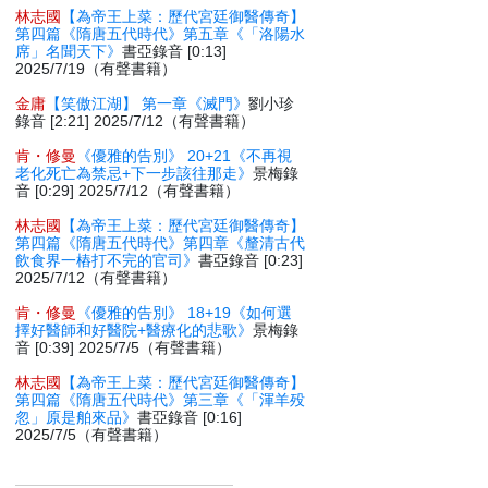
林志國
【為帝王上菜：歷代宮廷御醫傳奇】
第四篇《隋唐五代時代》第五章《「洛陽水
席」名聞天下》
書亞錄音 [0:13]
2025/7/19（有聲書籍）
金庸
【笑傲江湖】 第一章《滅門》
劉小珍
錄音 [2:21] 2025/7/12（有聲書籍）
肯・修曼
《優雅的告別》 20+21《不再視
老化死亡為禁忌+下一步該往那走》
景梅錄
音 [0:29] 2025/7/12（有聲書籍）
林志國
【為帝王上菜：歷代宮廷御醫傳奇】
第四篇《隋唐五代時代》第四章《釐清古代
飲食界一樁打不完的官司》
書亞錄音 [0:23]
2025/7/12（有聲書籍）
肯・修曼
《優雅的告別》 18+19《如何選
擇好醫師和好醫院+醫療化的悲歌》
景梅錄
音 [0:39] 2025/7/5（有聲書籍）
林志國
【為帝王上菜：歷代宮廷御醫傳奇】
第四篇《隋唐五代時代》第三章《「渾羊殁
忽」原是舶來品》
書亞錄音 [0:16]
2025/7/5（有聲書籍）