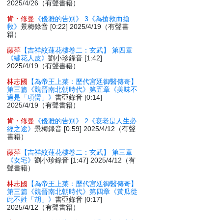
2025/4/26（有聲書籍）
肯・修曼
《優雅的告別》 3《為搶救而搶
救》
景梅錄音 [0:22] 2025/4/19（有聲書
籍）
藤萍
【吉祥紋蓮花樓卷二：玄武】 第四章
《繡花人皮》
劉小珍錄音 [1:42]
2025/4/19（有聲書籍）
林志國
【為帝王上菜：歷代宮廷御醫傳奇】
第三篇《魏晉南北朝時代》第五章《美味不
過是「項臠」》
書亞錄音 [0:14]
2025/4/19（有聲書籍）
肯・修曼
《優雅的告別》 2《衰老是人生必
經之途》
景梅錄音 [0:59] 2025/4/12（有聲
書籍）
藤萍
【吉祥紋蓮花樓卷二：玄武】 第三章
《女宅》
劉小珍錄音 [1:47] 2025/4/12（有
聲書籍）
林志國
【為帝王上菜：歷代宮廷御醫傳奇】
第三篇《魏晉南北朝時代》第四章《黃瓜從
此不姓「胡」》
書亞錄音 [0:17]
2025/4/12（有聲書籍）