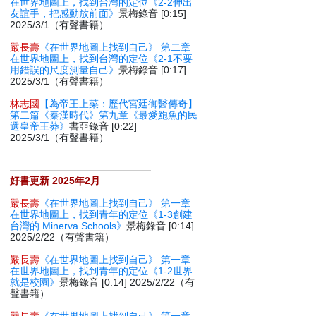
在世界地圖上，找到台灣的定位《2-2伸出
友誼手，把感動放前面》
景梅錄音 [0:15]
2025/3/1（有聲書籍）
嚴長壽
《在世界地圖上找到自己》 第二章
在世界地圖上，找到台灣的定位《2-1不要
用錯誤的尺度測量自己》
景梅錄音 [0:17]
2025/3/1（有聲書籍）
林志國
【為帝王上菜：歷代宮廷御醫傳奇】
第二篇《秦漢時代》第九章《最愛鮑魚的民
選皇帝王莽》
書亞錄音 [0:22]
2025/3/1（有聲書籍）
好書更新 2025年2月
嚴長壽
《在世界地圖上找到自己》 第一章
在世界地圖上，找到青年的定位《1-3創建
台灣的 Minerva Schools》
景梅錄音 [0:14]
2025/2/22（有聲書籍）
嚴長壽
《在世界地圖上找到自己》 第一章
在世界地圖上，找到青年的定位《1-2世界
就是校園》
景梅錄音 [0:14] 2025/2/22（有
聲書籍）