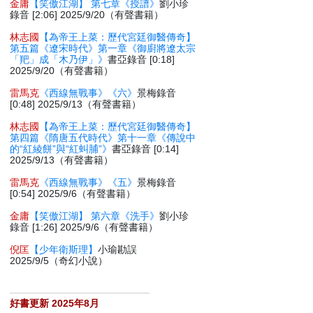
金庸
【笑傲江湖】 第七章《授譜》
劉小珍
錄音 [2:06] 2025/9/20（有聲書籍）
林志國
【為帝王上菜：歷代宮廷御醫傳奇】
第五篇《遼宋時代》第一章《御廚將遼太宗
「羓」成「木乃伊」》
書亞錄音 [0:18]
2025/9/20（有聲書籍）
雷馬克
《西線無戰事》《六》
景梅錄音
[0:48] 2025/9/13（有聲書籍）
林志國
【為帝王上菜：歷代宮廷御醫傳奇】
第四篇《隋唐五代時代》第十一章《傳說中
的“紅綾餅”與“紅虯脯”》
書亞錄音 [0:14]
2025/9/13（有聲書籍）
雷馬克
《西線無戰事》《五》
景梅錄音
[0:54] 2025/9/6（有聲書籍）
金庸
【笑傲江湖】 第六章《洗手》
劉小珍
錄音 [1:26] 2025/9/6（有聲書籍）
倪匡
【少年衛斯理】
小瑜勘誤
2025/9/5（奇幻小說）
好書更新 2025年8月