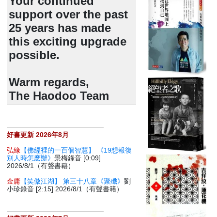
Your continued
support over the past
25 years has made
this exciting upgrade
possible.
Warm regards,
The Haodoo Team
好書更新 2026年8月
弘緣
【佛經裡的一百個智慧】 《19想報復
別人時怎麽辦》
景梅錄音 [0:09]
2026/8/1（有聲書籍）
金庸
【笑傲江湖】 第三十八章《聚殲》
劉
小珍錄音 [2:15] 2026/8/1（有聲書籍）