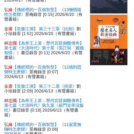
2026/6/27（有聲書籍）
弘緣
【佛經裡的一百個智慧】 《13懶惰隨
性怎麽辦》
景梅錄音 [0:15] 2026/6/20（有
聲書籍）
金庸
【笑傲江湖】 第三十三章《比劍》
劉
小珍錄音 [1:52] 2026/6/20（有聲書籍）
林志國
【為帝王上菜：歷代宮廷御醫傳奇】
第七篇《大清時代》第十章《奕詝與「嫦娥
知情」》
書亞錄音 [0:11] 2026/6/20（有聲
書籍）
弘緣
【佛經裡的一百個智慧】 《12感到恐
懼時怎麽辦》
景梅錄音 [0:07]
2026/6/13（有聲書籍）
金庸
【笑傲江湖】 第三十二章《拚派》
劉
小珍錄音 [2:09] 2026/6/13（有聲書籍）
林志國
【為帝王上菜：歷代宮廷御醫傳奇】
第七篇《大清時代》第九章《摳門皇帝沒飯
吃》
書亞錄音 [0:18] 2026/6/13（有聲書
籍）
弘緣
【佛經裡的一百個智慧】 《11寂寞無
聊時怎麽辦》
景梅錄音 [0:08]