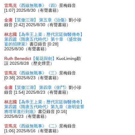
雷馬克
《西線無戰事》《四》
景梅錄音
[1:07] 2025/8/30（有聲書籍）
金庸
【笑傲江湖】 第五章《治傷》
劉小珍
錄音 [2:42] 2025/8/30（有聲書籍）
林志國
【為帝王上菜：歷代宮廷御醫傳奇】
第四篇《隋唐五代時代》第十章 《盛世御
宴的招牌菜》
書亞錄音 [0:28]
2025/8/30（有聲書籍）
Ruth Benedict
【菊花與劍】
KuoLiming勘
誤 2025/8/28（歷史煙雲）
雷馬克
《西線無戰事》《三》
景梅錄音
[0:38] 2025/8/23（有聲書籍）
金庸
【笑傲江湖】 第四章《坐鬥》
劉小珍
錄音 [1:54] 2025/8/23（有聲書籍）
林志國
【為帝王上菜：歷代宮廷御醫傳奇】
第四篇《隋唐五代時代》第九章《唐明皇誓
將埋單進行到底》
書亞錄音 [0:16]
2025/8/23（有聲書籍）
雷馬克
《西線無戰事》《二》
景梅錄音
[1:06] 2025/8/16（有聲書籍）