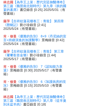
林志國
【為帝王上菜：歷代宮廷御醫傳奇】
第三篇《魏晉南北朝時代》第九章《朕的國
宴的素席》
書亞錄音 [0:25] 2025/5/31（有
聲書籍）
藤萍
【吉祥紋蓮花樓卷三：青龍】 第四章
《懸豬記》
劉小珍錄音 [2:41]
2025/5/24（有聲書籍）
肯・修曼
《優雅的告別》 8+9《丹尼絲的宣
言+持續演進的加護醫學》
景梅錄音 [0:42]
2025/5/24（有聲書籍）
藤萍
【吉祥紋蓮花樓卷三：青龍】 第三章
《饕餮銜首金簪》
劉小珍錄音 [1:44]
2025/5/17（有聲書籍）
肯・修曼
《優雅的告別》 7《認知能力衰
退》
景梅錄音 [0:30] 2025/5/17（有聲書
籍）
肯・修曼
《優雅的告別》 6《加護病房的現
況》
景梅錄音 [0:15] 2025/5/10（有聲書
籍）
林志國
【為帝王上菜：歷代宮廷御醫傳奇】
第三篇《魏晉南北朝時代》第八章《從羊羹
到水盆羊肉》
書亞錄音 [0:18]