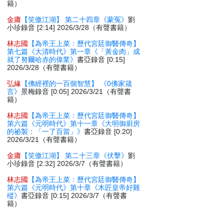
籍）
金庸
【笑傲江湖】 第二十四章《蒙冤》
劉
小珍錄音 [2:14] 2026/3/28（有聲書籍）
林志國
【為帝王上菜：歷代宮廷御醫傳奇】
第七篇《大清時代》第一章《「黃金肉」成
就了努爾哈赤的偉業》
書亞錄音 [0:15]
2026/3/28（有聲書籍）
弘緣
【佛經裡的一百個智慧】 《0佛家箴
言》
景梅錄音 [0:05] 2026/3/21（有聲書
籍）
林志國
【為帝王上菜：歷代宮廷御醫傳奇】
第六篇《元明時代》第十一章《大明御廚房
的祕製：「一了百當」》
書亞錄音 [0:20]
2026/3/21（有聲書籍）
金庸
【笑傲江湖】 第二十三章《伏擊》
劉
小珍錄音 [2:32] 2026/3/7（有聲書籍）
林志國
【為帝王上菜：歷代宮廷御醫傳奇】
第六篇《元明時代》第十章《木匠皇帝好雞
樅》
書亞錄音 [0:15] 2026/3/7（有聲書
籍）