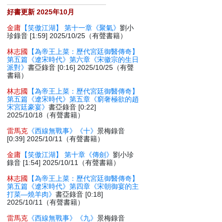
好書更新 2025年10月
金庸
【笑傲江湖】 第十一章《聚氣》
劉小
珍錄音 [1:59] 2025/10/25（有聲書籍）
林志國
【為帝王上菜：歷代宮廷御醫傳奇】
第五篇《遼宋時代》第六章《宋徽宗的生日
派對》
書亞錄音 [0:16] 2025/10/25（有聲
書籍）
林志國
【為帝王上菜：歷代宮廷御醫傳奇】
第五篇《遼宋時代》第五章《窮奢極欲的趙
宋宮廷豪宴》
書亞錄音 [0:22]
2025/10/18（有聲書籍）
雷馬克
《西線無戰事》《十》
景梅錄音
[0:39] 2025/10/11（有聲書籍）
金庸
【笑傲江湖】 第十章《傳劍》
劉小珍
錄音 [1:54] 2025/10/11（有聲書籍）
林志國
【為帝王上菜：歷代宮廷御醫傳奇】
第五篇《遼宋時代》第四章《宋朝御宴的主
打菜—燒羊肉》
書亞錄音 [0:18]
2025/10/11（有聲書籍）
雷馬克
《西線無戰事》《九》
景梅錄音