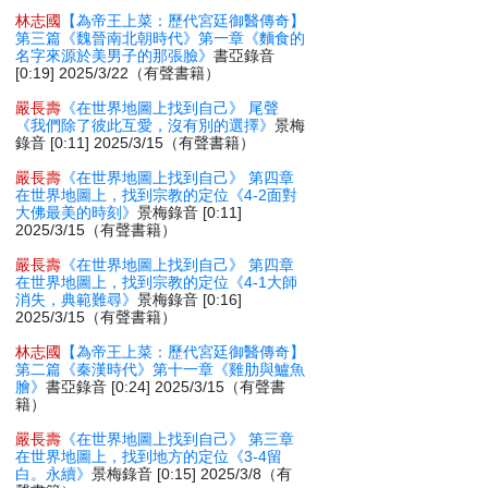
林志國
【為帝王上菜：歷代宮廷御醫傳奇】
第三篇《魏晉南北朝時代》第一章《麵食的
名字來源於美男子的那張臉》
書亞錄音
[0:19] 2025/3/22（有聲書籍）
嚴長壽
《在世界地圖上找到自己》 尾聲
《我們除了彼此互愛，沒有別的選擇》
景梅
錄音 [0:11] 2025/3/15（有聲書籍）
嚴長壽
《在世界地圖上找到自己》 第四章
在世界地圖上，找到宗教的定位《4-2面對
大佛最美的時刻》
景梅錄音 [0:11]
2025/3/15（有聲書籍）
嚴長壽
《在世界地圖上找到自己》 第四章
在世界地圖上，找到宗教的定位《4-1大師
消失，典範難尋》
景梅錄音 [0:16]
2025/3/15（有聲書籍）
林志國
【為帝王上菜：歷代宮廷御醫傳奇】
第二篇《秦漢時代》第十一章《雞肋與鱸魚
膾》
書亞錄音 [0:24] 2025/3/15（有聲書
籍）
嚴長壽
《在世界地圖上找到自己》 第三章
在世界地圖上，找到地方的定位《3-4留
白。永續》
景梅錄音 [0:15] 2025/3/8（有