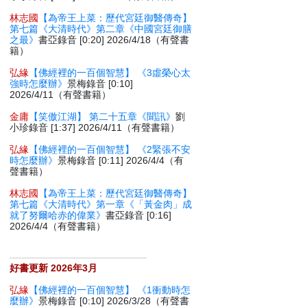
林志國
【為帝王上菜：歷代宮廷御醫傳奇】
第七篇《大清時代》第二章《中國宮廷御膳
之最》
書亞錄音 [0:20] 2026/4/18（有聲書
籍）
弘緣
【佛經裡的一百個智慧】 《3虛榮心太
強時怎麼辦》
景梅錄音 [0:10]
2026/4/11（有聲書籍）
金庸
【笑傲江湖】 第二十五章《聞訊》
劉
小珍錄音 [1:37] 2026/4/11（有聲書籍）
弘緣
【佛經裡的一百個智慧】 《2緊張不安
時怎麼辦》
景梅錄音 [0:11] 2026/4/4（有
聲書籍）
林志國
【為帝王上菜：歷代宮廷御醫傳奇】
第七篇《大清時代》第一章《「黃金肉」成
就了努爾哈赤的偉業》
書亞錄音 [0:16]
2026/4/4（有聲書籍）
好書更新 2026年3月
弘緣
【佛經裡的一百個智慧】 《1衝動時怎
麼辦》
景梅錄音 [0:10] 2026/3/28（有聲書