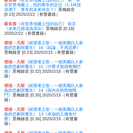
嚴長壽
《在世界地圖上找到自己》 第一章
在世界地圖上，找到青年的定位《1-1科技
浪潮下，青年的未來何在？》
景梅錄音
[0:23] 2025/2/22（有聲書籍）
嚴長壽
《在世界地圖上找到自己》 前言
《未來已經成為現在》
景梅錄音 [0:18]
2025/2/22（有聲書籍）
傑德・凡斯
《絕望者之歌：一個美國白人家
族的悲劇與重生》 16《結論，不再惡夢》
景梅錄音 [0:23] 2025/2/15（有聲書籍）
傑德・凡斯
《絕望者之歌：一個美國白人家
族的悲劇與重生》 15《什麼才能拯救鄉巴
佬》
景梅錄音 [0:32] 2025/2/15（有聲書
籍）
傑德・凡斯
《絕望者之歌：一個美國白人家
族的悲劇與重生》 14《與內在的怪物戰
鬥》
景梅錄音 [0:30] 2025/2/15（有聲書
籍）
傑德・凡斯
《絕望者之歌：一個美國白人家
族的悲劇與重生》 13《幸福的人擁有什
麼》
景梅錄音 [0:36] 2025/2/15（有聲書
籍）