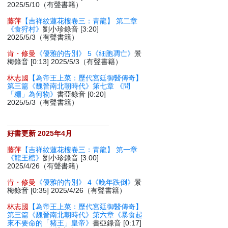
2025/5/10（有聲書籍）
藤萍
【吉祥紋蓮花樓卷三：青龍】 第二章
《食狩村》
劉小珍錄音 [3:20]
2025/5/3（有聲書籍）
肯・修曼
《優雅的告別》 5《細胞凋亡》
景
梅錄音 [0:13] 2025/5/3（有聲書籍）
林志國
【為帝王上菜：歷代宮廷御醫傳奇】
第三篇《魏晉南北朝時代》第七章 《問
「粣」為何物》
書亞錄音 [0:20]
2025/5/3（有聲書籍）
好書更新 2025年4月
藤萍
【吉祥紋蓮花樓卷三：青龍】 第一章
《龍王棺》
劉小珍錄音 [3:00]
2025/4/26（有聲書籍）
肯・修曼
《優雅的告別》 4《晚年跌倒》
景
梅錄音 [0:35] 2025/4/26（有聲書籍）
林志國
【為帝王上菜：歷代宮廷御醫傳奇】
第三篇《魏晉南北朝時代》第六章《暴食起
來不要命的「豬王」皇帝》
書亞錄音 [0:17]