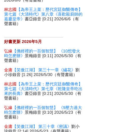
2026/6/6（有聲書籍）
林志國
【為帝王上菜：歷代宮廷御醫傳奇】
第七篇《大清時代》第八章《喜歡殺廚師的
嘉慶皇帝》
書亞錄音 [0:21] 2026/6/6（有
聲書籍）
好書更新 2026年5月
弘緣
【佛經裡的一百個智慧】 《10想發火
時怎麽辦》
景梅錄音 [0:11] 2026/5/30（有
聲書籍）
金庸
【笑傲江湖】 第三十一章《繡花》
劉
小珍錄音 [1:26] 2026/5/30（有聲書籍）
林志國
【為帝王上菜：歷代宮廷御醫傳奇】
第七篇《大清時代》第七章《乾隆皇帝吃出
來的長壽》
書亞錄音 [0:21] 2026/5/30（有
聲書籍）
弘緣
【佛經裡的一百個智慧】 《9壓力過大
時怎麽辦》
景梅錄音 [0:10] 2026/5/23（有
聲書籍）
金庸
【笑傲江湖】 第三十章《密議》
劉小
珍錄音 [2:14] 2026/5/23（有聲書籍）