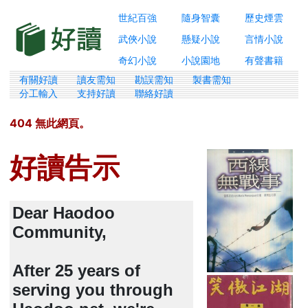
世紀百強
隨身智囊
歷史煙雲
武俠小說
懸疑小說
言情小說
奇幻小說
小說園地
有聲書籍
有關好讀
讀友需知
勘誤需知
製書需知
分工輸入
支持好讀
聯絡好讀
404 無此網頁。
好讀告示
Dear Haodoo
Community,
After 25 years of
serving you through