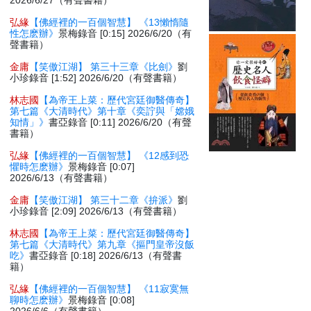
2026/6/27（有聲書籍）
弘緣
【佛經裡的一百個智慧】 《13懶惰隨
性怎麽辦》
景梅錄音 [0:15] 2026/6/20（有
聲書籍）
金庸
【笑傲江湖】 第三十三章《比劍》
劉
小珍錄音 [1:52] 2026/6/20（有聲書籍）
林志國
【為帝王上菜：歷代宮廷御醫傳奇】
第七篇《大清時代》第十章《奕詝與「嫦娥
知情」》
書亞錄音 [0:11] 2026/6/20（有聲
書籍）
弘緣
【佛經裡的一百個智慧】 《12感到恐
懼時怎麽辦》
景梅錄音 [0:07]
2026/6/13（有聲書籍）
金庸
【笑傲江湖】 第三十二章《拚派》
劉
小珍錄音 [2:09] 2026/6/13（有聲書籍）
林志國
【為帝王上菜：歷代宮廷御醫傳奇】
第七篇《大清時代》第九章《摳門皇帝沒飯
吃》
書亞錄音 [0:18] 2026/6/13（有聲書
籍）
弘緣
【佛經裡的一百個智慧】 《11寂寞無
聊時怎麽辦》
景梅錄音 [0:08]