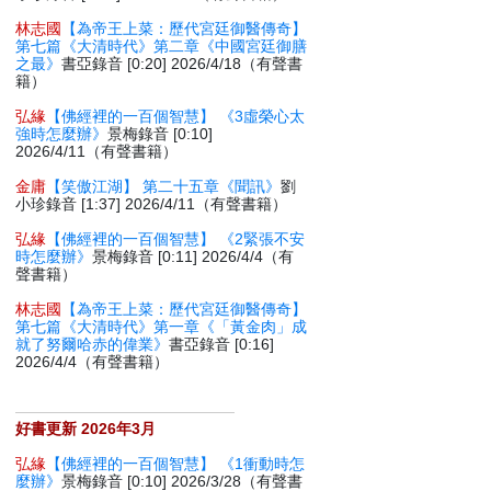
林志國
【為帝王上菜：歷代宮廷御醫傳奇】
第七篇《大清時代》第二章《中國宮廷御膳
之最》
書亞錄音 [0:20] 2026/4/18（有聲書
籍）
弘緣
【佛經裡的一百個智慧】 《3虛榮心太
強時怎麼辦》
景梅錄音 [0:10]
2026/4/11（有聲書籍）
金庸
【笑傲江湖】 第二十五章《聞訊》
劉
小珍錄音 [1:37] 2026/4/11（有聲書籍）
弘緣
【佛經裡的一百個智慧】 《2緊張不安
時怎麼辦》
景梅錄音 [0:11] 2026/4/4（有
聲書籍）
林志國
【為帝王上菜：歷代宮廷御醫傳奇】
第七篇《大清時代》第一章《「黃金肉」成
就了努爾哈赤的偉業》
書亞錄音 [0:16]
2026/4/4（有聲書籍）
好書更新 2026年3月
弘緣
【佛經裡的一百個智慧】 《1衝動時怎
麼辦》
景梅錄音 [0:10] 2026/3/28（有聲書