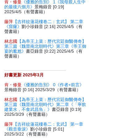
肯・修曼
《優雅的告別》 1《我母親人生中
的最後六個月》
景梅錄音 [0:19]
2025/4/5（有聲書籍）
藤萍
【吉祥紋蓮花樓卷二：玄武】 第二章
《窟窿》
劉小珍錄音 [2:16] 2025/4/5（有
聲書籍）
林志國
【為帝王上菜：歷代宮廷御醫傳奇】
第三篇《魏晉南北朝時代》第三章《帝王御
宴的尷尬》
書亞錄音 [0:22] 2025/4/5（有
聲書籍）
好書更新 2025年3月
肯・修曼
《優雅的告別》 0《作者+前言》
景梅錄音 [0:16] 2025/3/29（有聲書籍）
林志國
【為帝王上菜：歷代宮廷御醫傳奇】
第三篇《魏晉南北朝時代》第二章《「寧飲
建業水，不食武昌魚」》
書亞錄音 [0:19]
2025/3/29（有聲書籍）
藤萍
【吉祥紋蓮花樓卷二：玄武】 第一章
《觀音垂淚》
劉小珍錄音 [5:01]
2025/3/22（有聲書籍）