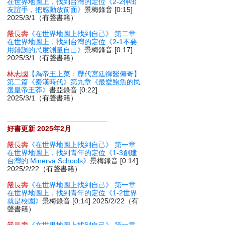
在世界地圖上，找到台灣的定位《2-2伸出
友誼手，把感動放前面》
景梅錄音 [0:15]
2025/3/1（有聲書籍）
嚴長壽
《在世界地圖上找到自己》 第二章
在世界地圖上，找到台灣的定位《2-1不要
用錯誤的尺度測量自己》
景梅錄音 [0:17]
2025/3/1（有聲書籍）
林志國
【為帝王上菜：歷代宮廷御醫傳奇】
第二篇《秦漢時代》第九章《最愛鮑魚的民
選皇帝王莽》
書亞錄音 [0:22]
2025/3/1（有聲書籍）
好書更新 2025年2月
嚴長壽
《在世界地圖上找到自己》 第一章
在世界地圖上，找到青年的定位《1-3創建
台灣的 Minerva Schools》
景梅錄音 [0:14]
2025/2/22（有聲書籍）
嚴長壽
《在世界地圖上找到自己》 第一章
在世界地圖上，找到青年的定位《1-2世界
就是校園》
景梅錄音 [0:14] 2025/2/22（有
聲書籍）