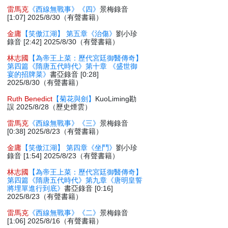
雷馬克
《西線無戰事》《四》
景梅錄音
[1:07] 2025/8/30（有聲書籍）
金庸
【笑傲江湖】 第五章《治傷》
劉小珍
錄音 [2:42] 2025/8/30（有聲書籍）
林志國
【為帝王上菜：歷代宮廷御醫傳奇】
第四篇《隋唐五代時代》第十章 《盛世御
宴的招牌菜》
書亞錄音 [0:28]
2025/8/30（有聲書籍）
Ruth Benedict
【菊花與劍】
KuoLiming勘
誤 2025/8/28（歷史煙雲）
雷馬克
《西線無戰事》《三》
景梅錄音
[0:38] 2025/8/23（有聲書籍）
金庸
【笑傲江湖】 第四章《坐鬥》
劉小珍
錄音 [1:54] 2025/8/23（有聲書籍）
林志國
【為帝王上菜：歷代宮廷御醫傳奇】
第四篇《隋唐五代時代》第九章《唐明皇誓
將埋單進行到底》
書亞錄音 [0:16]
2025/8/23（有聲書籍）
雷馬克
《西線無戰事》《二》
景梅錄音
[1:06] 2025/8/16（有聲書籍）