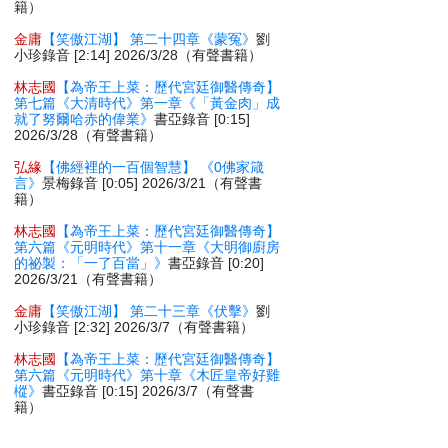
籍）
金庸
【笑傲江湖】 第二十四章《蒙冤》
劉
小珍錄音 [2:14] 2026/3/28（有聲書籍）
林志國
【為帝王上菜：歷代宮廷御醫傳奇】
第七篇《大清時代》第一章《「黃金肉」成
就了努爾哈赤的偉業》
書亞錄音 [0:15]
2026/3/28（有聲書籍）
弘緣
【佛經裡的一百個智慧】 《0佛家箴
言》
景梅錄音 [0:05] 2026/3/21（有聲書
籍）
林志國
【為帝王上菜：歷代宮廷御醫傳奇】
第六篇《元明時代》第十一章《大明御廚房
的祕製：「一了百當」》
書亞錄音 [0:20]
2026/3/21（有聲書籍）
金庸
【笑傲江湖】 第二十三章《伏擊》
劉
小珍錄音 [2:32] 2026/3/7（有聲書籍）
林志國
【為帝王上菜：歷代宮廷御醫傳奇】
第六篇《元明時代》第十章《木匠皇帝好雞
樅》
書亞錄音 [0:15] 2026/3/7（有聲書
籍）