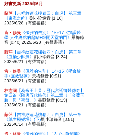
好書更新 2025年6月
藤萍
【吉祥紋蓮花樓卷四：白虎】 第三章
《東海之約》
劉小珍錄音 [1:10]
2025/6/28（有聲書籍）
肯・修曼
《優雅的告別》 16+17《加護醫
學-人生終點的起站+敲開天堂的門》
景梅錄
音 [0:40] 2025/6/28（有聲書籍）
藤萍
【吉祥紋蓮花樓卷四：白虎】 第二章
《血染少師劍》
劉小珍錄音 [3:24]
2025/6/21（有聲書籍）
肯・修曼
《優雅的告別》 14+15《學會放
手+無效醫療》
景梅錄音 [0:51]
2025/6/21（有聲書籍）
林志國
【為帝王上菜：歷代宮廷御醫傳奇】
第四篇《隋唐五代時代》第二章《「金虀玉
膾」與「蜜蟹」》
書亞錄音 [0:19]
2025/6/21（有聲書籍）
藤萍
【吉祥紋蓮花樓卷四：白虎】 第一章
《紙生極樂塔》(下)
劉小珍錄音 [3:51]
2025/6/14（有聲書籍）
肯・修曼
《優雅的告別》 13《生前預囑》