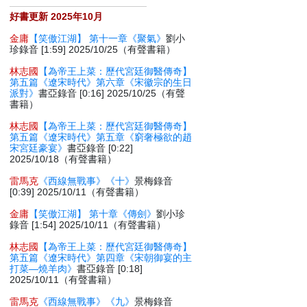
好書更新 2025年10月
金庸
【笑傲江湖】 第十一章《聚氣》
劉小
珍錄音 [1:59] 2025/10/25（有聲書籍）
林志國
【為帝王上菜：歷代宮廷御醫傳奇】
第五篇《遼宋時代》第六章《宋徽宗的生日
派對》
書亞錄音 [0:16] 2025/10/25（有聲
書籍）
林志國
【為帝王上菜：歷代宮廷御醫傳奇】
第五篇《遼宋時代》第五章《窮奢極欲的趙
宋宮廷豪宴》
書亞錄音 [0:22]
2025/10/18（有聲書籍）
雷馬克
《西線無戰事》《十》
景梅錄音
[0:39] 2025/10/11（有聲書籍）
金庸
【笑傲江湖】 第十章《傳劍》
劉小珍
錄音 [1:54] 2025/10/11（有聲書籍）
林志國
【為帝王上菜：歷代宮廷御醫傳奇】
第五篇《遼宋時代》第四章《宋朝御宴的主
打菜—燒羊肉》
書亞錄音 [0:18]
2025/10/11（有聲書籍）
雷馬克
《西線無戰事》《九》
景梅錄音