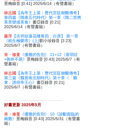
景梅錄音 [0:41] 2025/6/14（有聲書籍）
林志國
【為帝王上菜：歷代宮廷御醫傳奇】
第四篇《隋唐五代時代》第一章《隋二世將
美景變成美食》
書亞錄音 [0:21]
2025/6/14（有聲書籍）
藤萍
【吉祥紋蓮花樓卷四：白虎】 第一章
《紙生極樂塔》(上)
劉小珍錄音 [3:23]
2025/6/7（有聲書籍）
肯・修曼
《優雅的告別》 11+12《衰弱症
+善終不易》
景梅錄音 [0:43] 2025/6/7（有
聲書籍）
林志國
【為帝王上菜：歷代宮廷御醫傳奇】
第三篇《魏晉南北朝時代》第十章《「鵝
掌」誘得帝王心》
書亞錄音 [0:21]
2025/6/7（有聲書籍）
好書更新 2025年5月
肯・修曼
《優雅的告別》 10《診斷面臨的
兩難》
景梅錄音 [0:43] 2025/5/31（有聲書
籍）