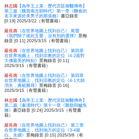
林志國
【為帝王上菜：歷代宮廷御醫傳奇】
第三篇《魏晉南北朝時代》第一章《麵食的
名字來源於美男子的那張臉》
書亞錄音
[0:19] 2025/3/22（有聲書籍）
嚴長壽
《在世界地圖上找到自己》 尾聲
《我們除了彼此互愛，沒有別的選擇》
景梅
錄音 [0:11] 2025/3/15（有聲書籍）
嚴長壽
《在世界地圖上找到自己》 第四章
在世界地圖上，找到宗教的定位《4-2面對
大佛最美的時刻》
景梅錄音 [0:11]
2025/3/15（有聲書籍）
嚴長壽
《在世界地圖上找到自己》 第四章
在世界地圖上，找到宗教的定位《4-1大師
消失，典範難尋》
景梅錄音 [0:16]
2025/3/15（有聲書籍）
林志國
【為帝王上菜：歷代宮廷御醫傳奇】
第二篇《秦漢時代》第十一章《雞肋與鱸魚
膾》
書亞錄音 [0:24] 2025/3/15（有聲書
籍）
嚴長壽
《在世界地圖上找到自己》 第三章
在世界地圖上，找到地方的定位《3-4留
白。永續》
景梅錄音 [0:15] 2025/3/8（有