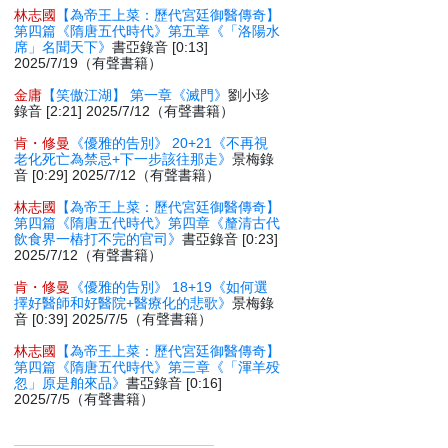
林志國
【為帝王上菜：歷代宮廷御醫傳奇】
第四篇《隋唐五代時代》第五章《「洛陽水
席」名聞天下》
書亞錄音 [0:13]
2025/7/19（有聲書籍）
金庸
【笑傲江湖】 第一章《滅門》
劉小珍
錄音 [2:21] 2025/7/12（有聲書籍）
肯・修曼
《優雅的告別》 20+21《不再視
老化死亡為禁忌+下一步該往那走》
景梅錄
音 [0:29] 2025/7/12（有聲書籍）
林志國
【為帝王上菜：歷代宮廷御醫傳奇】
第四篇《隋唐五代時代》第四章《釐清古代
飲食界一樁打不完的官司》
書亞錄音 [0:23]
2025/7/12（有聲書籍）
肯・修曼
《優雅的告別》 18+19《如何選
擇好醫師和好醫院+醫療化的悲歌》
景梅錄
音 [0:39] 2025/7/5（有聲書籍）
林志國
【為帝王上菜：歷代宮廷御醫傳奇】
第四篇《隋唐五代時代》第三章《「渾羊殁
忽」原是舶來品》
書亞錄音 [0:16]
2025/7/5（有聲書籍）