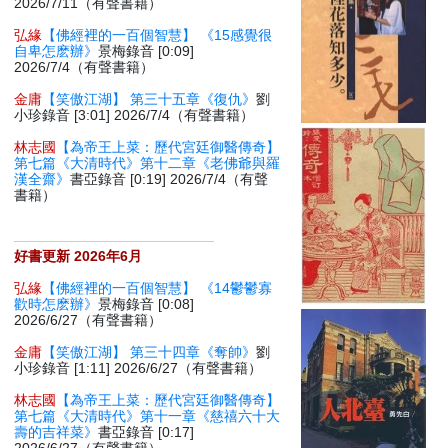
2026/7/11（有聲書籍）
弘緣
【佛經裡的一百個智慧】 《15感覺很
自卑怎麽辦》
景梅錄音 [0:09]
2026/7/4（有聲書籍）
金庸
【笑傲江湖】 第三十五章《復仇》
劉
小珍錄音 [3:01] 2026/7/4（有聲書籍）
林志國
【為帝王上菜：歷代宮廷御醫傳奇】
第七篇《大清時代》第十二章《老佛爺與羅
漢全齋》
書亞錄音 [0:19] 2026/7/4（有聲
書籍）
好書更新 2026年6月
弘緣
【佛經裡的一百個智慧】 《14鬱鬱寡
歡時怎麽辦》
景梅錄音 [0:08]
2026/6/27（有聲書籍）
金庸
【笑傲江湖】 第三十四章《奪帥》
劉
小珍錄音 [1:11] 2026/6/27（有聲書籍）
林志國
【為帝王上菜：歷代宮廷御醫傳奇】
第七篇《大清時代》第十一章《慈禧六十大
壽的吉祥菜》
書亞錄音 [0:17]