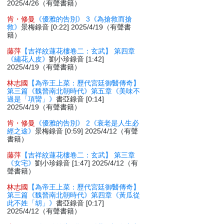
2025/4/26（有聲書籍）
肯・修曼
《優雅的告別》 3《為搶救而搶
救》
景梅錄音 [0:22] 2025/4/19（有聲書
籍）
藤萍
【吉祥紋蓮花樓卷二：玄武】 第四章
《繡花人皮》
劉小珍錄音 [1:42]
2025/4/19（有聲書籍）
林志國
【為帝王上菜：歷代宮廷御醫傳奇】
第三篇《魏晉南北朝時代》第五章《美味不
過是「項臠」》
書亞錄音 [0:14]
2025/4/19（有聲書籍）
肯・修曼
《優雅的告別》 2《衰老是人生必
經之途》
景梅錄音 [0:59] 2025/4/12（有聲
書籍）
藤萍
【吉祥紋蓮花樓卷二：玄武】 第三章
《女宅》
劉小珍錄音 [1:47] 2025/4/12（有
聲書籍）
林志國
【為帝王上菜：歷代宮廷御醫傳奇】
第三篇《魏晉南北朝時代》第四章《黃瓜從
此不姓「胡」》
書亞錄音 [0:17]
2025/4/12（有聲書籍）