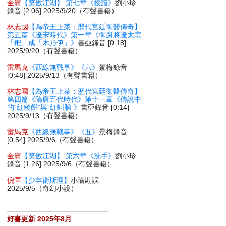
金庸
【笑傲江湖】 第七章《授譜》
劉小珍
錄音 [2:06] 2025/9/20（有聲書籍）
林志國
【為帝王上菜：歷代宮廷御醫傳奇】
第五篇《遼宋時代》第一章《御廚將遼太宗
「羓」成「木乃伊」》
書亞錄音 [0:18]
2025/9/20（有聲書籍）
雷馬克
《西線無戰事》《六》
景梅錄音
[0:48] 2025/9/13（有聲書籍）
林志國
【為帝王上菜：歷代宮廷御醫傳奇】
第四篇《隋唐五代時代》第十一章《傳說中
的“紅綾餅”與“紅虯脯”》
書亞錄音 [0:14]
2025/9/13（有聲書籍）
雷馬克
《西線無戰事》《五》
景梅錄音
[0:54] 2025/9/6（有聲書籍）
金庸
【笑傲江湖】 第六章《洗手》
劉小珍
錄音 [1:26] 2025/9/6（有聲書籍）
倪匡
【少年衛斯理】
小瑜勘誤
2025/9/5（奇幻小說）
好書更新 2025年8月