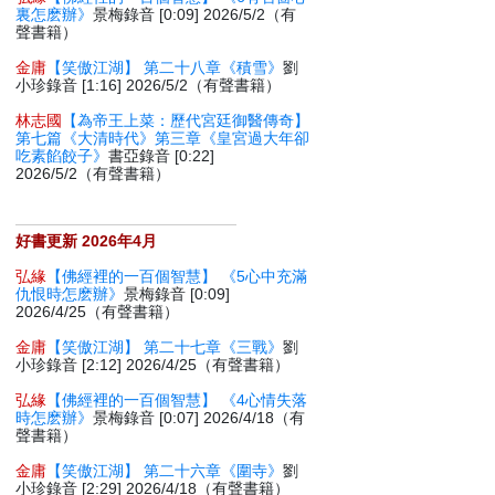
裏怎麽辦》
景梅錄音 [0:09] 2026/5/2（有
聲書籍）
金庸
【笑傲江湖】 第二十八章《積雪》
劉
小珍錄音 [1:16] 2026/5/2（有聲書籍）
林志國
【為帝王上菜：歷代宮廷御醫傳奇】
第七篇《大清時代》第三章《皇宮過大年卻
吃素餡餃子》
書亞錄音 [0:22]
2026/5/2（有聲書籍）
好書更新 2026年4月
弘緣
【佛經裡的一百個智慧】 《5心中充滿
仇恨時怎麽辦》
景梅錄音 [0:09]
2026/4/25（有聲書籍）
金庸
【笑傲江湖】 第二十七章《三戰》
劉
小珍錄音 [2:12] 2026/4/25（有聲書籍）
弘緣
【佛經裡的一百個智慧】 《4心情失落
時怎麽辦》
景梅錄音 [0:07] 2026/4/18（有
聲書籍）
金庸
【笑傲江湖】 第二十六章《圍寺》
劉
小珍錄音 [2:29] 2026/4/18（有聲書籍）