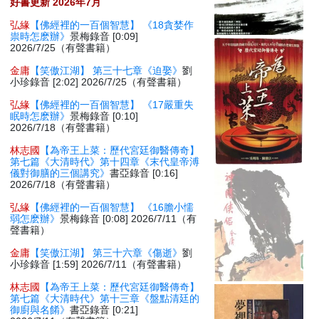
好書更新 2026年7月
弘緣
【佛經裡的一百個智慧】 《18貪婪作
祟時怎麽辦》
景梅錄音 [0:09]
2026/7/25（有聲書籍）
金庸
【笑傲江湖】 第三十七章《迫娶》
劉
小珍錄音 [2:02] 2026/7/25（有聲書籍）
弘緣
【佛經裡的一百個智慧】 《17嚴重失
眠時怎麽辦》
景梅錄音 [0:10]
2026/7/18（有聲書籍）
林志國
【為帝王上菜：歷代宮廷御醫傳奇】
第七篇《大清時代》第十四章《末代皇帝溥
儀對御膳的三個講究》
書亞錄音 [0:16]
2026/7/18（有聲書籍）
弘緣
【佛經裡的一百個智慧】 《16膽小懦
弱怎麽辦》
景梅錄音 [0:08] 2026/7/11（有
聲書籍）
金庸
【笑傲江湖】 第三十六章《傷逝》
劉
小珍錄音 [1:59] 2026/7/11（有聲書籍）
林志國
【為帝王上菜：歷代宮廷御醫傳奇】
第七篇《大清時代》第十三章《盤點清廷的
御廚與名餚》
書亞錄音 [0:21]