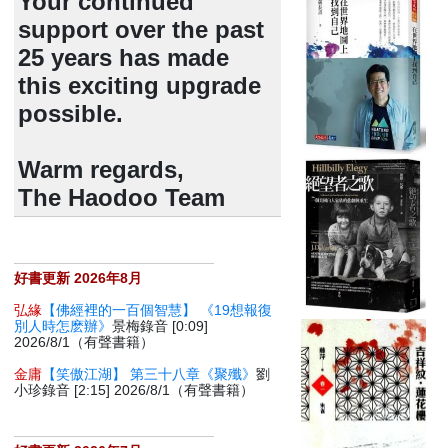
Your continued
support over the past
25 years has made
this exciting upgrade
possible.
Warm regards,
The Haodoo Team
好書更新 2026年8月
弘緣
【佛經裡的一百個智慧】 《19想報復
別人時怎麽辦》
景梅錄音 [0:09]
2026/8/1（有聲書籍）
金庸
【笑傲江湖】 第三十八章《聚殲》
劉
小珍錄音 [2:15] 2026/8/1（有聲書籍）