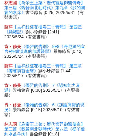
林志國
【為帝王上菜：歷代宮廷御醫傳奇】
第三篇《魏晉南北朝時代》第九章《朕的國
宴的素席》
書亞錄音 [0:25] 2025/5/31（有
聲書籍）
藤萍
【吉祥紋蓮花樓卷三：青龍】 第四章
《懸豬記》
劉小珍錄音 [2:41]
2025/5/24（有聲書籍）
肯・修曼
《優雅的告別》 8+9《丹尼絲的宣
言+持續演進的加護醫學》
景梅錄音 [0:42]
2025/5/24（有聲書籍）
藤萍
【吉祥紋蓮花樓卷三：青龍】 第三章
《饕餮銜首金簪》
劉小珍錄音 [1:44]
2025/5/17（有聲書籍）
肯・修曼
《優雅的告別》 7《認知能力衰
退》
景梅錄音 [0:30] 2025/5/17（有聲書
籍）
肯・修曼
《優雅的告別》 6《加護病房的現
況》
景梅錄音 [0:15] 2025/5/10（有聲書
籍）
林志國
【為帝王上菜：歷代宮廷御醫傳奇】
第三篇《魏晉南北朝時代》第八章《從羊羹
到水盆羊肉》
書亞錄音 [0:18]