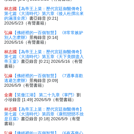
林志國
【為帝王上菜：歷代宮廷御醫傳奇】
第七篇《大清時代》第六章《後人杜撰出來
的滿漢全席》
書亞錄音 [0:21]
2026/5/23（有聲書籍）
弘緣
【佛經裡的一百個智慧】 《8常常嫉妒
別人怎麽辦》
景梅錄音 [0:14]
2026/5/16（有聲書籍）
林志國
【為帝王上菜：歷代宮廷御醫傳奇】
第七篇《大清時代》第五章《天下美饌盡入
帝王宴》
書亞錄音 [0:21] 2026/5/16（有聲
書籍）
弘緣
【佛經裡的一百個智慧】 《7遇事喜歡
逃避怎麽辦》
景梅錄音 [0:09]
2026/5/9（有聲書籍）
金庸
【笑傲江湖】 第二十九章《掌門》
劉
小珍錄音 [1:49] 2026/5/9（有聲書籍）
林志國
【為帝王上菜：歷代宮廷御醫傳奇】
第七篇《大清時代》第四章《康熙戀戀不捨
是豆腐》
書亞錄音 [0:18] 2026/5/9（有聲
書籍）
弘緣
【佛經裡的一百個智慧】 《6有吝嗇心