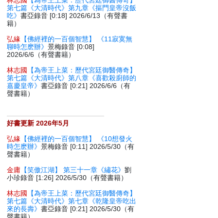
林志國
【為帝王上菜：歷代宮廷御醫傳奇】
第七篇《大清時代》第九章《摳門皇帝沒飯
吃》
書亞錄音 [0:18] 2026/6/13（有聲書
籍）
弘緣
【佛經裡的一百個智慧】 《11寂寞無
聊時怎麽辦》
景梅錄音 [0:08]
2026/6/6（有聲書籍）
林志國
【為帝王上菜：歷代宮廷御醫傳奇】
第七篇《大清時代》第八章《喜歡殺廚師的
嘉慶皇帝》
書亞錄音 [0:21] 2026/6/6（有
聲書籍）
好書更新 2026年5月
弘緣
【佛經裡的一百個智慧】 《10想發火
時怎麽辦》
景梅錄音 [0:11] 2026/5/30（有
聲書籍）
金庸
【笑傲江湖】 第三十一章《繡花》
劉
小珍錄音 [1:26] 2026/5/30（有聲書籍）
林志國
【為帝王上菜：歷代宮廷御醫傳奇】
第七篇《大清時代》第七章《乾隆皇帝吃出
來的長壽》
書亞錄音 [0:21] 2026/5/30（有
聲書籍）