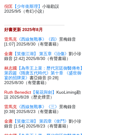
倪匡
【少年衛斯理】
小瑜勘誤
2025/9/5（奇幻小說）
好書更新 2025年8月
雷馬克
《西線無戰事》《四》
景梅錄音
[1:07] 2025/8/30（有聲書籍）
金庸
【笑傲江湖】 第五章《治傷》
劉小珍
錄音 [2:42] 2025/8/30（有聲書籍）
林志國
【為帝王上菜：歷代宮廷御醫傳奇】
第四篇《隋唐五代時代》第十章 《盛世御
宴的招牌菜》
書亞錄音 [0:28]
2025/8/30（有聲書籍）
Ruth Benedict
【菊花與劍】
KuoLiming勘
誤 2025/8/28（歷史煙雲）
雷馬克
《西線無戰事》《三》
景梅錄音
[0:38] 2025/8/23（有聲書籍）
金庸
【笑傲江湖】 第四章《坐鬥》
劉小珍
錄音 [1:54] 2025/8/23（有聲書籍）