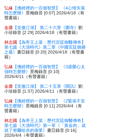
弘緣
【佛經裡的一百個智慧】 《4心情失落
時怎麽辦》
景梅錄音 [0:07] 2026/4/18（有
聲書籍）
金庸
【笑傲江湖】 第二十六章《圍寺》
劉
小珍錄音 [2:29] 2026/4/18（有聲書籍）
林志國
【為帝王上菜：歷代宮廷御醫傳奇】
第七篇《大清時代》第二章《中國宮廷御膳
之最》
書亞錄音 [0:20] 2026/4/18（有聲書
籍）
弘緣
【佛經裡的一百個智慧】 《3虛榮心太
強時怎麼辦》
景梅錄音 [0:10]
2026/4/11（有聲書籍）
金庸
【笑傲江湖】 第二十五章《聞訊》
劉
小珍錄音 [1:37] 2026/4/11（有聲書籍）
弘緣
【佛經裡的一百個智慧】 《2緊張不安
時怎麼辦》
景梅錄音 [0:11] 2026/4/4（有
聲書籍）
林志國
【為帝王上菜：歷代宮廷御醫傳奇】
第七篇《大清時代》第一章《「黃金肉」成
就了努爾哈赤的偉業》
書亞錄音 [0:16]
2026/4/4（有聲書籍）