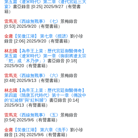
第五篇《遼宋時代》第二章《遼代宮廷三大
宴》
書亞錄音 [0:25] 2025/9/27（有聲書
籍）
雷馬克
《西線無戰事》《七》
景梅錄音
[0:53] 2025/9/20（有聲書籍）
金庸
【笑傲江湖】 第七章《授譜》
劉小珍
錄音 [2:06] 2025/9/20（有聲書籍）
林志國
【為帝王上菜：歷代宮廷御醫傳奇】
第五篇《遼宋時代》第一章《御廚將遼太宗
「羓」成「木乃伊」》
書亞錄音 [0:18]
2025/9/20（有聲書籍）
雷馬克
《西線無戰事》《六》
景梅錄音
[0:48] 2025/9/13（有聲書籍）
林志國
【為帝王上菜：歷代宮廷御醫傳奇】
第四篇《隋唐五代時代》第十一章《傳說中
的“紅綾餅”與“紅虯脯”》
書亞錄音 [0:14]
2025/9/13（有聲書籍）
雷馬克
《西線無戰事》《五》
景梅錄音
[0:54] 2025/9/6（有聲書籍）
金庸
【笑傲江湖】 第六章《洗手》
劉小珍
錄音 [1:26] 2025/9/6（有聲書籍）