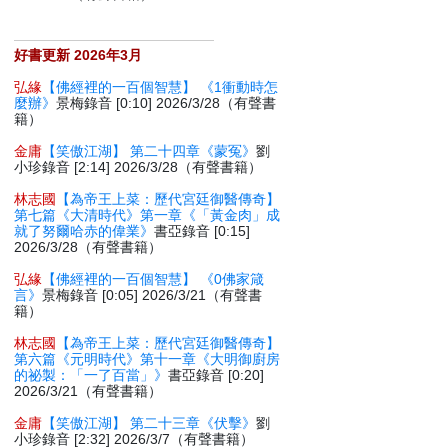
好書更新 2026年3月
弘緣
【佛經裡的一百個智慧】 《1衝動時怎
麼辦》
景梅錄音 [0:10] 2026/3/28（有聲書
籍）
金庸
【笑傲江湖】 第二十四章《蒙冤》
劉
小珍錄音 [2:14] 2026/3/28（有聲書籍）
林志國
【為帝王上菜：歷代宮廷御醫傳奇】
第七篇《大清時代》第一章《「黃金肉」成
就了努爾哈赤的偉業》
書亞錄音 [0:15]
2026/3/28（有聲書籍）
弘緣
【佛經裡的一百個智慧】 《0佛家箴
言》
景梅錄音 [0:05] 2026/3/21（有聲書
籍）
林志國
【為帝王上菜：歷代宮廷御醫傳奇】
第六篇《元明時代》第十一章《大明御廚房
的祕製：「一了百當」》
書亞錄音 [0:20]
2026/3/21（有聲書籍）
金庸
【笑傲江湖】 第二十三章《伏擊》
劉
小珍錄音 [2:32] 2026/3/7（有聲書籍）