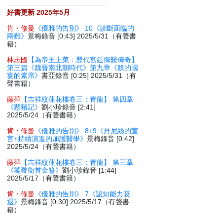
好書更新 2025年5月
肯・修曼
《優雅的告別》 10《診斷面臨的
兩難》
景梅錄音 [0:43] 2025/5/31（有聲書
籍）
林志國
【為帝王上菜：歷代宮廷御醫傳奇】
第三篇《魏晉南北朝時代》第九章《朕的國
宴的素席》
書亞錄音 [0:25] 2025/5/31（有
聲書籍）
藤萍
【吉祥紋蓮花樓卷三：青龍】 第四章
《懸豬記》
劉小珍錄音 [2:41]
2025/5/24（有聲書籍）
肯・修曼
《優雅的告別》 8+9《丹尼絲的宣
言+持續演進的加護醫學》
景梅錄音 [0:42]
2025/5/24（有聲書籍）
藤萍
【吉祥紋蓮花樓卷三：青龍】 第三章
《饕餮銜首金簪》
劉小珍錄音 [1:44]
2025/5/17（有聲書籍）
肯・修曼
《優雅的告別》 7《認知能力衰
退》
景梅錄音 [0:30] 2025/5/17（有聲書
籍）