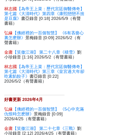
林志國
【為帝王上菜：歷代宮廷御醫傳奇】
第七篇《大清時代》第四章《康熙戀戀不捨
是豆腐》
書亞錄音 [0:18] 2026/5/9（有聲
書籍）
弘緣
【佛經裡的一百個智慧】 《6有吝嗇心
裏怎麽辦》
景梅錄音 [0:09] 2026/5/2（有
聲書籍）
金庸
【笑傲江湖】 第二十八章《積雪》
劉
小珍錄音 [1:16] 2026/5/2（有聲書籍）
林志國
【為帝王上菜：歷代宮廷御醫傳奇】
第七篇《大清時代》第三章《皇宮過大年卻
吃素餡餃子》
書亞錄音 [0:22]
2026/5/2（有聲書籍）
好書更新 2026年4月
弘緣
【佛經裡的一百個智慧】 《5心中充滿
仇恨時怎麽辦》
景梅錄音 [0:09]
2026/4/25（有聲書籍）
金庸
【笑傲江湖】 第二十七章《三戰》
劉
小珍錄音 [2:12] 2026/4/25（有聲書籍）