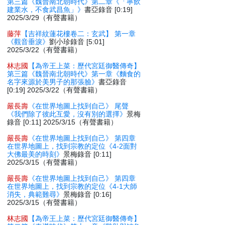
第三篇《魏晉南北朝時代》第二章《「寧飲
建業水，不食武昌魚」》
書亞錄音 [0:19]
2025/3/29（有聲書籍）
藤萍
【吉祥紋蓮花樓卷二：玄武】 第一章
《觀音垂淚》
劉小珍錄音 [5:01]
2025/3/22（有聲書籍）
林志國
【為帝王上菜：歷代宮廷御醫傳奇】
第三篇《魏晉南北朝時代》第一章《麵食的
名字來源於美男子的那張臉》
書亞錄音
[0:19] 2025/3/22（有聲書籍）
嚴長壽
《在世界地圖上找到自己》 尾聲
《我們除了彼此互愛，沒有別的選擇》
景梅
錄音 [0:11] 2025/3/15（有聲書籍）
嚴長壽
《在世界地圖上找到自己》 第四章
在世界地圖上，找到宗教的定位《4-2面對
大佛最美的時刻》
景梅錄音 [0:11]
2025/3/15（有聲書籍）
嚴長壽
《在世界地圖上找到自己》 第四章
在世界地圖上，找到宗教的定位《4-1大師
消失，典範難尋》
景梅錄音 [0:16]
2025/3/15（有聲書籍）
林志國
【為帝王上菜：歷代宮廷御醫傳奇】