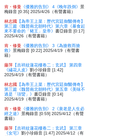
肯・修曼
《優雅的告別》 4《晚年跌倒》
景
梅錄音 [0:35] 2025/4/26（有聲書籍）
林志國
【為帝王上菜：歷代宮廷御醫傳奇】
第三篇《魏晉南北朝時代》第六章《暴食起
來不要命的「豬王」皇帝》
書亞錄音 [0:17]
2025/4/26（有聲書籍）
肯・修曼
《優雅的告別》 3《為搶救而搶
救》
景梅錄音 [0:22] 2025/4/19（有聲書
籍）
藤萍
【吉祥紋蓮花樓卷二：玄武】 第四章
《繡花人皮》
劉小珍錄音 [1:42]
2025/4/19（有聲書籍）
林志國
【為帝王上菜：歷代宮廷御醫傳奇】
第三篇《魏晉南北朝時代》第五章《美味不
過是「項臠」》
書亞錄音 [0:14]
2025/4/19（有聲書籍）
肯・修曼
《優雅的告別》 2《衰老是人生必
經之途》
景梅錄音 [0:59] 2025/4/12（有聲
書籍）
藤萍
【吉祥紋蓮花樓卷二：玄武】 第三章
《女宅》
劉小珍錄音 [1:47] 2025/4/12（有