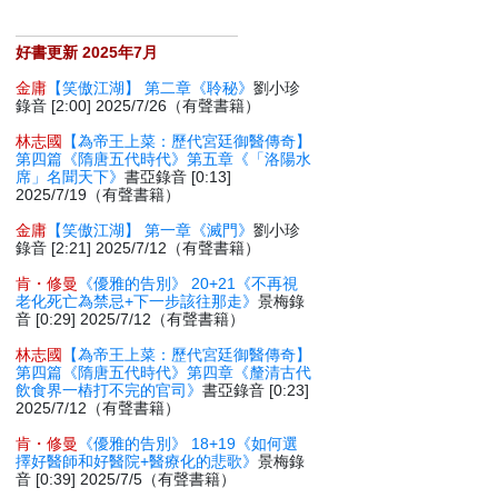
好書更新 2025年7月
金庸
【笑傲江湖】 第二章《聆秘》
劉小珍
錄音 [2:00] 2025/7/26（有聲書籍）
林志國
【為帝王上菜：歷代宮廷御醫傳奇】
第四篇《隋唐五代時代》第五章《「洛陽水
席」名聞天下》
書亞錄音 [0:13]
2025/7/19（有聲書籍）
金庸
【笑傲江湖】 第一章《滅門》
劉小珍
錄音 [2:21] 2025/7/12（有聲書籍）
肯・修曼
《優雅的告別》 20+21《不再視
老化死亡為禁忌+下一步該往那走》
景梅錄
音 [0:29] 2025/7/12（有聲書籍）
林志國
【為帝王上菜：歷代宮廷御醫傳奇】
第四篇《隋唐五代時代》第四章《釐清古代
飲食界一樁打不完的官司》
書亞錄音 [0:23]
2025/7/12（有聲書籍）
肯・修曼
《優雅的告別》 18+19《如何選
擇好醫師和好醫院+醫療化的悲歌》
景梅錄
音 [0:39] 2025/7/5（有聲書籍）