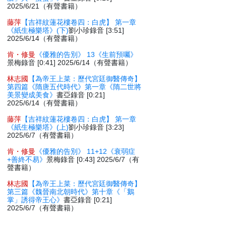
2025/6/21（有聲書籍）
藤萍
【吉祥紋蓮花樓卷四：白虎】 第一章
《紙生極樂塔》(下)
劉小珍錄音 [3:51]
2025/6/14（有聲書籍）
肯・修曼
《優雅的告別》 13《生前預囑》
景梅錄音 [0:41] 2025/6/14（有聲書籍）
林志國
【為帝王上菜：歷代宮廷御醫傳奇】
第四篇《隋唐五代時代》第一章《隋二世將
美景變成美食》
書亞錄音 [0:21]
2025/6/14（有聲書籍）
藤萍
【吉祥紋蓮花樓卷四：白虎】 第一章
《紙生極樂塔》(上)
劉小珍錄音 [3:23]
2025/6/7（有聲書籍）
肯・修曼
《優雅的告別》 11+12《衰弱症
+善終不易》
景梅錄音 [0:43] 2025/6/7（有
聲書籍）
林志國
【為帝王上菜：歷代宮廷御醫傳奇】
第三篇《魏晉南北朝時代》第十章《「鵝
掌」誘得帝王心》
書亞錄音 [0:21]
2025/6/7（有聲書籍）