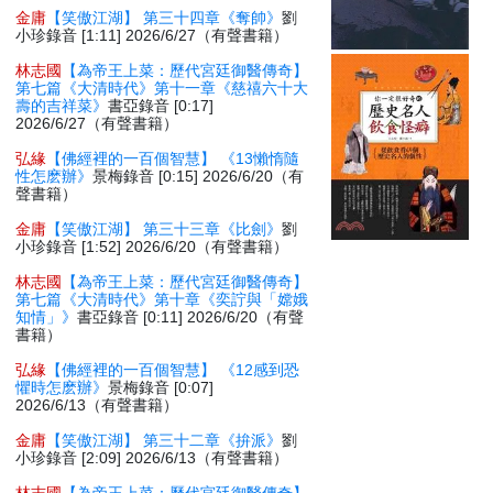
金庸
【笑傲江湖】 第三十四章《奪帥》
劉
小珍錄音 [1:11] 2026/6/27（有聲書籍）
林志國
【為帝王上菜：歷代宮廷御醫傳奇】
第七篇《大清時代》第十一章《慈禧六十大
壽的吉祥菜》
書亞錄音 [0:17]
2026/6/27（有聲書籍）
弘緣
【佛經裡的一百個智慧】 《13懶惰隨
性怎麽辦》
景梅錄音 [0:15] 2026/6/20（有
聲書籍）
金庸
【笑傲江湖】 第三十三章《比劍》
劉
小珍錄音 [1:52] 2026/6/20（有聲書籍）
林志國
【為帝王上菜：歷代宮廷御醫傳奇】
第七篇《大清時代》第十章《奕詝與「嫦娥
知情」》
書亞錄音 [0:11] 2026/6/20（有聲
書籍）
弘緣
【佛經裡的一百個智慧】 《12感到恐
懼時怎麽辦》
景梅錄音 [0:07]
2026/6/13（有聲書籍）
金庸
【笑傲江湖】 第三十二章《拚派》
劉
小珍錄音 [2:09] 2026/6/13（有聲書籍）