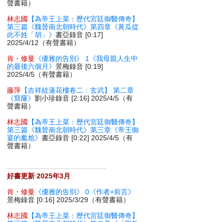
聲書籍）
林志國
【為帝王上菜：歷代宮廷御醫傳奇】
第三篇《魏晉南北朝時代》第四章《黃瓜從
此不姓「胡」》
書亞錄音 [0:17]
2025/4/12（有聲書籍）
肯・修曼
《優雅的告別》 1《我母親人生中
的最後六個月》
景梅錄音 [0:19]
2025/4/5（有聲書籍）
藤萍
【吉祥紋蓮花樓卷二：玄武】 第二章
《窟窿》
劉小珍錄音 [2:16] 2025/4/5（有
聲書籍）
林志國
【為帝王上菜：歷代宮廷御醫傳奇】
第三篇《魏晉南北朝時代》第三章《帝王御
宴的尷尬》
書亞錄音 [0:22] 2025/4/5（有
聲書籍）
好書更新 2025年3月
肯・修曼
《優雅的告別》 0《作者+前言》
景梅錄音 [0:16] 2025/3/29（有聲書籍）
林志國
【為帝王上菜：歷代宮廷御醫傳奇】