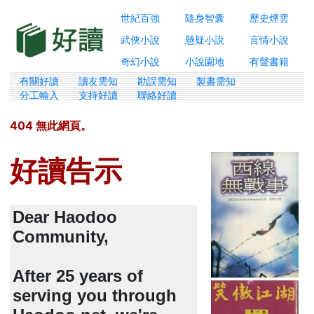
世紀百強
隨身智囊
歷史煙雲
武俠小說
懸疑小說
言情小說
奇幻小說
小說園地
有聲書籍
有關好讀
讀友需知
勘誤需知
製書需知
分工輸入
支持好讀
聯絡好讀
404 無此網頁。
好讀告示
Dear Haodoo
Community,
After 25 years of
serving you through