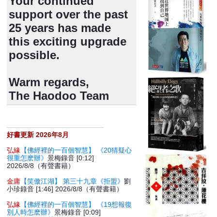
Your continued
support over the past
25 years has made
this exciting upgrade
possible.
Warm regards,
The Haodoo Team
好書更新 2026年8月
弘緣
【佛經裡的一百個智慧】 《20猜疑心
很重怎麽辦》
景梅錄音 [0:12]
2026/8/8（有聲書籍）
金庸
【笑傲江湖】 第三十九章《拒盟》
劉
小珍錄音 [1:46] 2026/8/8（有聲書籍）
弘緣
【佛經裡的一百個智慧】 《19想報復
別人時怎麽辦》
景梅錄音 [0:09]