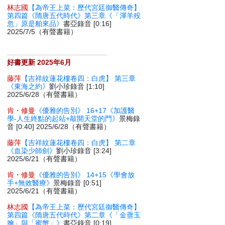
林志國
【為帝王上菜：歷代宮廷御醫傳奇】
第四篇《隋唐五代時代》第三章《「渾羊殁
忽」原是舶來品》
書亞錄音 [0:16]
2025/7/5（有聲書籍）
好書更新 2025年6月
藤萍
【吉祥紋蓮花樓卷四：白虎】 第三章
《東海之約》
劉小珍錄音 [1:10]
2025/6/28（有聲書籍）
肯・修曼
《優雅的告別》 16+17《加護醫
學-人生終點的起站+敲開天堂的門》
景梅錄
音 [0:40] 2025/6/28（有聲書籍）
藤萍
【吉祥紋蓮花樓卷四：白虎】 第二章
《血染少師劍》
劉小珍錄音 [3:24]
2025/6/21（有聲書籍）
肯・修曼
《優雅的告別》 14+15《學會放
手+無效醫療》
景梅錄音 [0:51]
2025/6/21（有聲書籍）
林志國
【為帝王上菜：歷代宮廷御醫傳奇】
第四篇《隋唐五代時代》第二章《「金虀玉
膾」與「蜜蟹」》
書亞錄音 [0:19]