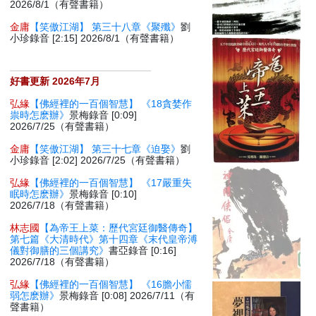
2026/8/1（有聲書籍）
金庸
【笑傲江湖】 第三十八章《聚殲》
劉
小珍錄音 [2:15] 2026/8/1（有聲書籍）
好書更新 2026年7月
弘緣
【佛經裡的一百個智慧】 《18貪婪作
祟時怎麽辦》
景梅錄音 [0:09]
2026/7/25（有聲書籍）
金庸
【笑傲江湖】 第三十七章《迫娶》
劉
小珍錄音 [2:02] 2026/7/25（有聲書籍）
弘緣
【佛經裡的一百個智慧】 《17嚴重失
眠時怎麽辦》
景梅錄音 [0:10]
2026/7/18（有聲書籍）
林志國
【為帝王上菜：歷代宮廷御醫傳奇】
第七篇《大清時代》第十四章《末代皇帝溥
儀對御膳的三個講究》
書亞錄音 [0:16]
2026/7/18（有聲書籍）
弘緣
【佛經裡的一百個智慧】 《16膽小懦
弱怎麽辦》
景梅錄音 [0:08] 2026/7/11（有
聲書籍）