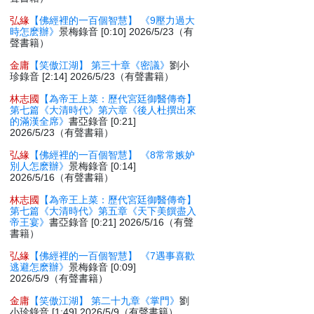
弘緣
【佛經裡的一百個智慧】 《9壓力過大
時怎麽辦》
景梅錄音 [0:10] 2026/5/23（有
聲書籍）
金庸
【笑傲江湖】 第三十章《密議》
劉小
珍錄音 [2:14] 2026/5/23（有聲書籍）
林志國
【為帝王上菜：歷代宮廷御醫傳奇】
第七篇《大清時代》第六章《後人杜撰出來
的滿漢全席》
書亞錄音 [0:21]
2026/5/23（有聲書籍）
弘緣
【佛經裡的一百個智慧】 《8常常嫉妒
別人怎麽辦》
景梅錄音 [0:14]
2026/5/16（有聲書籍）
林志國
【為帝王上菜：歷代宮廷御醫傳奇】
第七篇《大清時代》第五章《天下美饌盡入
帝王宴》
書亞錄音 [0:21] 2026/5/16（有聲
書籍）
弘緣
【佛經裡的一百個智慧】 《7遇事喜歡
逃避怎麽辦》
景梅錄音 [0:09]
2026/5/9（有聲書籍）
金庸
【笑傲江湖】 第二十九章《掌門》
劉
小珍錄音 [1:49] 2026/5/9（有聲書籍）