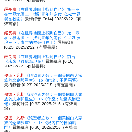
2025/2/22（有聲書籍）
嚴長壽
《在世界地圖上找到自己》 第一章
在世界地圖上，找到青年的定位《1-2世界
就是校園》
景梅錄音 [0:14] 2025/2/22（有
聲書籍）
嚴長壽
《在世界地圖上找到自己》 第一章
在世界地圖上，找到青年的定位《1-1科技
浪潮下，青年的未來何在？》
景梅錄音
[0:23] 2025/2/22（有聲書籍）
嚴長壽
《在世界地圖上找到自己》 前言
《未來已經成為現在》
景梅錄音 [0:18]
2025/2/22（有聲書籍）
傑德・凡斯
《絕望者之歌：一個美國白人家
族的悲劇與重生》 16《結論，不再惡夢》
景梅錄音 [0:23] 2025/2/15（有聲書籍）
傑德・凡斯
《絕望者之歌：一個美國白人家
族的悲劇與重生》 15《什麼才能拯救鄉巴
佬》
景梅錄音 [0:32] 2025/2/15（有聲書
籍）
傑德・凡斯
《絕望者之歌：一個美國白人家
族的悲劇與重生》 14《與內在的怪物戰
鬥》
景梅錄音 [0:30] 2025/2/15（有聲書