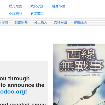
囊
歷史煙雲
武俠小說
懸疑小說
說
小說園地
有聲書籍
誤需知
製書需知
分工輸入
支持好讀
聯絡好讀
 you through
d to announce the
odoo.org
!
tent created since