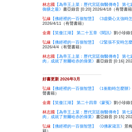
林志國
【為帝王上菜：歷代宮廷御醫傳奇】 第七
御膳之最》
書亞錄音 [0:20] 2026/4/18（有聲書
弘緣
【佛經裡的一百個智慧】 《3虛榮心太強時
2026/4/11（有聲書籍）
金庸
【笑傲江湖】 第二十五章《聞訊》
劉小珍錄音 
弘緣
【佛經裡的一百個智慧】 《2緊張不安時怎
2026/4/4（有聲書籍）
林志國
【為帝王上菜：歷代宮廷御醫傳奇】 第七
肉」成就了努爾哈赤的偉業》
書亞錄音 [0:16] 2
好書更新 2026年3月
弘緣
【佛經裡的一百個智慧】 《1衝動時怎麼辦
聲書籍）
金庸
【笑傲江湖】 第二十四章《蒙冤》
劉小珍錄音 
林志國
【為帝王上菜：歷代宮廷御醫傳奇】 第七
肉」成就了努爾哈赤的偉業》
書亞錄音 [0:15] 2
弘緣
【佛經裡的一百個智慧】 《0佛家箴言》
景梅
籍）