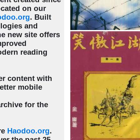
cated on our
odoo.org
. Built
ologies and
e new site offers
mproved
odern reading
er content with
etter mobile
rchive for the
re
Haodoo.org
.
er the past 25