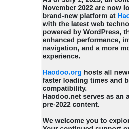
November 2022 are now lo
brand-new platform at
Ha
with the latest web techn
powered by WordPress, th
enhanced performance, i
navigation, and a more m
experience.
Haodoo.org
hosts all new
faster loading times and b
compatibility.
Haodoo.net serves as an a
pre-2022 content.
We welcome you to explo
Your continued support ov