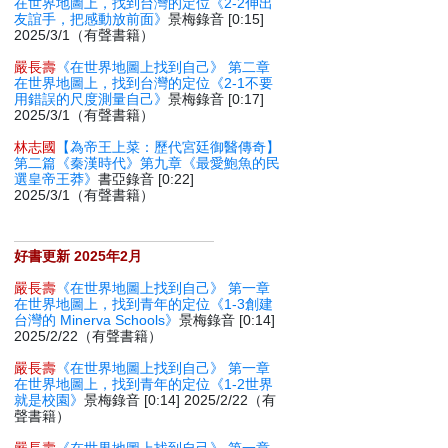
在世界地圖上，找到台灣的定位《2-2伸出
友誼手，把感動放前面》
景梅錄音 [0:15]
2025/3/1（有聲書籍）
嚴長壽
《在世界地圖上找到自己》 第二章
在世界地圖上，找到台灣的定位《2-1不要
用錯誤的尺度測量自己》
景梅錄音 [0:17]
2025/3/1（有聲書籍）
林志國
【為帝王上菜：歷代宮廷御醫傳奇】
第二篇《秦漢時代》第九章《最愛鮑魚的民
選皇帝王莽》
書亞錄音 [0:22]
2025/3/1（有聲書籍）
好書更新 2025年2月
嚴長壽
《在世界地圖上找到自己》 第一章
在世界地圖上，找到青年的定位《1-3創建
台灣的 Minerva Schools》
景梅錄音 [0:14]
2025/2/22（有聲書籍）
嚴長壽
《在世界地圖上找到自己》 第一章
在世界地圖上，找到青年的定位《1-2世界
就是校園》
景梅錄音 [0:14] 2025/2/22（有
聲書籍）