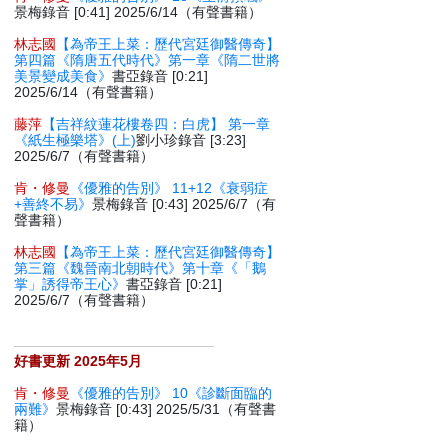
景梅錄音 [0:41] 2025/6/14（有聲書籍）
林志國
【為帝王上菜：歷代宮廷御醫傳奇】
第四篇《隋唐五代時代》第一章《隋二世將
美景變成美食》
書亞錄音 [0:21]
2025/6/14（有聲書籍）
藤萍
【吉祥紋蓮花樓卷四：白虎】 第一章
《紙生極樂塔》(上)
劉小珍錄音 [3:23]
2025/6/7（有聲書籍）
肯・修曼
《優雅的告別》 11+12《衰弱症
+善終不易》
景梅錄音 [0:43] 2025/6/7（有
聲書籍）
林志國
【為帝王上菜：歷代宮廷御醫傳奇】
第三篇《魏晉南北朝時代》第十章《「鵝
掌」誘得帝王心》
書亞錄音 [0:21]
2025/6/7（有聲書籍）
好書更新 2025年5月
肯・修曼
《優雅的告別》 10《診斷面臨的
兩難》
景梅錄音 [0:43] 2025/5/31（有聲書
籍）