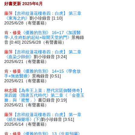
好書更新 2025年6月
藤萍
【吉祥紋蓮花樓卷四：白虎】 第三章
《東海之約》
劉小珍錄音 [1:10]
2025/6/28（有聲書籍）
肯・修曼
《優雅的告別》 16+17《加護醫
學-人生終點的起站+敲開天堂的門》
景梅錄
音 [0:40] 2025/6/28（有聲書籍）
藤萍
【吉祥紋蓮花樓卷四：白虎】 第二章
《血染少師劍》
劉小珍錄音 [3:24]
2025/6/21（有聲書籍）
肯・修曼
《優雅的告別》 14+15《學會放
手+無效醫療》
景梅錄音 [0:51]
2025/6/21（有聲書籍）
林志國
【為帝王上菜：歷代宮廷御醫傳奇】
第四篇《隋唐五代時代》第二章《「金虀玉
膾」與「蜜蟹」》
書亞錄音 [0:19]
2025/6/21（有聲書籍）
藤萍
【吉祥紋蓮花樓卷四：白虎】 第一章
《紙生極樂塔》(下)
劉小珍錄音 [3:51]
2025/6/14（有聲書籍）
肯・修曼
《優雅的告別》 13《生前預囑》