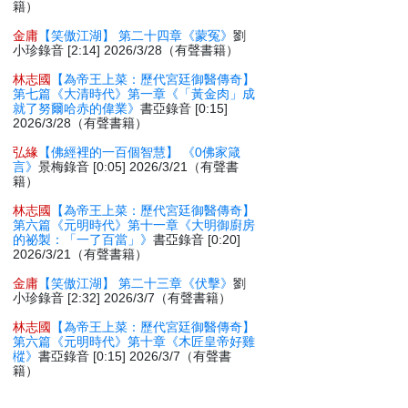
籍）
金庸
【笑傲江湖】 第二十四章《蒙冤》
劉
小珍錄音 [2:14] 2026/3/28（有聲書籍）
林志國
【為帝王上菜：歷代宮廷御醫傳奇】
第七篇《大清時代》第一章《「黃金肉」成
就了努爾哈赤的偉業》
書亞錄音 [0:15]
2026/3/28（有聲書籍）
弘緣
【佛經裡的一百個智慧】 《0佛家箴
言》
景梅錄音 [0:05] 2026/3/21（有聲書
籍）
林志國
【為帝王上菜：歷代宮廷御醫傳奇】
第六篇《元明時代》第十一章《大明御廚房
的祕製：「一了百當」》
書亞錄音 [0:20]
2026/3/21（有聲書籍）
金庸
【笑傲江湖】 第二十三章《伏擊》
劉
小珍錄音 [2:32] 2026/3/7（有聲書籍）
林志國
【為帝王上菜：歷代宮廷御醫傳奇】
第六篇《元明時代》第十章《木匠皇帝好雞
樅》
書亞錄音 [0:15] 2026/3/7（有聲書
籍）