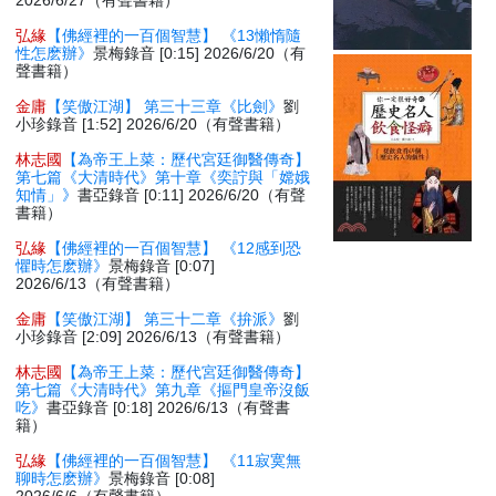
2026/6/27（有聲書籍）
弘緣
【佛經裡的一百個智慧】 《13懶惰隨
性怎麽辦》
景梅錄音 [0:15] 2026/6/20（有
聲書籍）
金庸
【笑傲江湖】 第三十三章《比劍》
劉
小珍錄音 [1:52] 2026/6/20（有聲書籍）
林志國
【為帝王上菜：歷代宮廷御醫傳奇】
第七篇《大清時代》第十章《奕詝與「嫦娥
知情」》
書亞錄音 [0:11] 2026/6/20（有聲
書籍）
弘緣
【佛經裡的一百個智慧】 《12感到恐
懼時怎麽辦》
景梅錄音 [0:07]
2026/6/13（有聲書籍）
金庸
【笑傲江湖】 第三十二章《拚派》
劉
小珍錄音 [2:09] 2026/6/13（有聲書籍）
林志國
【為帝王上菜：歷代宮廷御醫傳奇】
第七篇《大清時代》第九章《摳門皇帝沒飯
吃》
書亞錄音 [0:18] 2026/6/13（有聲書
籍）
弘緣
【佛經裡的一百個智慧】 《11寂寞無
聊時怎麽辦》
景梅錄音 [0:08]