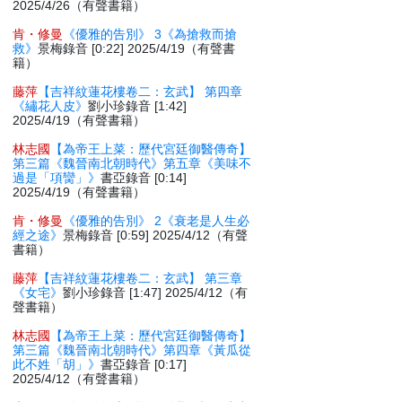
2025/4/26（有聲書籍）
肯・修曼
《優雅的告別》 3《為搶救而搶
救》
景梅錄音 [0:22] 2025/4/19（有聲書
籍）
藤萍
【吉祥紋蓮花樓卷二：玄武】 第四章
《繡花人皮》
劉小珍錄音 [1:42]
2025/4/19（有聲書籍）
林志國
【為帝王上菜：歷代宮廷御醫傳奇】
第三篇《魏晉南北朝時代》第五章《美味不
過是「項臠」》
書亞錄音 [0:14]
2025/4/19（有聲書籍）
肯・修曼
《優雅的告別》 2《衰老是人生必
經之途》
景梅錄音 [0:59] 2025/4/12（有聲
書籍）
藤萍
【吉祥紋蓮花樓卷二：玄武】 第三章
《女宅》
劉小珍錄音 [1:47] 2025/4/12（有
聲書籍）
林志國
【為帝王上菜：歷代宮廷御醫傳奇】
第三篇《魏晉南北朝時代》第四章《黃瓜從
此不姓「胡」》
書亞錄音 [0:17]
2025/4/12（有聲書籍）