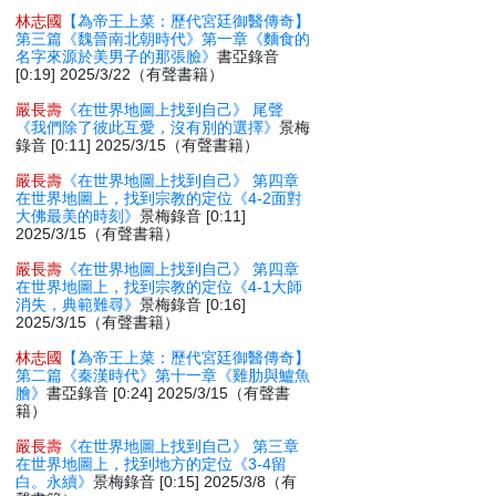
林志國
【為帝王上菜：歷代宮廷御醫傳奇】
第三篇《魏晉南北朝時代》第一章《麵食的
名字來源於美男子的那張臉》
書亞錄音
[0:19] 2025/3/22（有聲書籍）
嚴長壽
《在世界地圖上找到自己》 尾聲
《我們除了彼此互愛，沒有別的選擇》
景梅
錄音 [0:11] 2025/3/15（有聲書籍）
嚴長壽
《在世界地圖上找到自己》 第四章
在世界地圖上，找到宗教的定位《4-2面對
大佛最美的時刻》
景梅錄音 [0:11]
2025/3/15（有聲書籍）
嚴長壽
《在世界地圖上找到自己》 第四章
在世界地圖上，找到宗教的定位《4-1大師
消失，典範難尋》
景梅錄音 [0:16]
2025/3/15（有聲書籍）
林志國
【為帝王上菜：歷代宮廷御醫傳奇】
第二篇《秦漢時代》第十一章《雞肋與鱸魚
膾》
書亞錄音 [0:24] 2025/3/15（有聲書
籍）
嚴長壽
《在世界地圖上找到自己》 第三章
在世界地圖上，找到地方的定位《3-4留
白。永續》
景梅錄音 [0:15] 2025/3/8（有