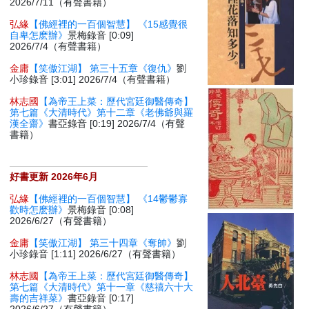
2026/7/11（有聲書籍）
弘緣
【佛經裡的一百個智慧】 《15感覺很
自卑怎麽辦》
景梅錄音 [0:09]
2026/7/4（有聲書籍）
金庸
【笑傲江湖】 第三十五章《復仇》
劉
小珍錄音 [3:01] 2026/7/4（有聲書籍）
林志國
【為帝王上菜：歷代宮廷御醫傳奇】
第七篇《大清時代》第十二章《老佛爺與羅
漢全齋》
書亞錄音 [0:19] 2026/7/4（有聲
書籍）
好書更新 2026年6月
弘緣
【佛經裡的一百個智慧】 《14鬱鬱寡
歡時怎麽辦》
景梅錄音 [0:08]
2026/6/27（有聲書籍）
金庸
【笑傲江湖】 第三十四章《奪帥》
劉
小珍錄音 [1:11] 2026/6/27（有聲書籍）
林志國
【為帝王上菜：歷代宮廷御醫傳奇】
第七篇《大清時代》第十一章《慈禧六十大
壽的吉祥菜》
書亞錄音 [0:17]