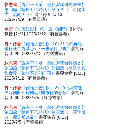
林志國
【為帝王上菜：歷代宮廷御醫傳奇】
第四篇《隋唐五代時代》第五章《「洛陽水
席」名聞天下》
書亞錄音 [0:13]
2025/7/19（有聲書籍）
金庸
【笑傲江湖】 第一章《滅門》
劉小珍
錄音 [2:21] 2025/7/12（有聲書籍）
肯・修曼
《優雅的告別》 20+21《不再視
老化死亡為禁忌+下一步該往那走》
景梅錄
音 [0:29] 2025/7/12（有聲書籍）
林志國
【為帝王上菜：歷代宮廷御醫傳奇】
第四篇《隋唐五代時代》第四章《釐清古代
飲食界一樁打不完的官司》
書亞錄音 [0:23]
2025/7/12（有聲書籍）
肯・修曼
《優雅的告別》 18+19《如何選
擇好醫師和好醫院+醫療化的悲歌》
景梅錄
音 [0:39] 2025/7/5（有聲書籍）
林志國
【為帝王上菜：歷代宮廷御醫傳奇】
第四篇《隋唐五代時代》第三章《「渾羊殁
忽」原是舶來品》
書亞錄音 [0:16]
2025/7/5（有聲書籍）