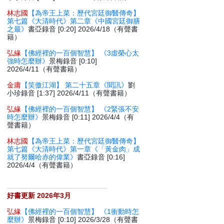
林志國
【為帝王上菜：歷代宮廷御醫傳奇】
第七篇《大清時代》第二章《中國宮廷御膳
之最》
書亞錄音 [0:20] 2026/4/18（有聲書
籍）
弘緣
【佛經裡的一百個智慧】 《3虛榮心太
強時怎麼辦》
景梅錄音 [0:10]
2026/4/11（有聲書籍）
金庸
【笑傲江湖】 第二十五章《聞訊》
劉
小珍錄音 [1:37] 2026/4/11（有聲書籍）
弘緣
【佛經裡的一百個智慧】 《2緊張不安
時怎麼辦》
景梅錄音 [0:11] 2026/4/4（有
聲書籍）
林志國
【為帝王上菜：歷代宮廷御醫傳奇】
第七篇《大清時代》第一章《「黃金肉」成
就了努爾哈赤的偉業》
書亞錄音 [0:16]
2026/4/4（有聲書籍）
好書更新 2026年3月
弘緣
【佛經裡的一百個智慧】 《1衝動時怎
麼辦》
景梅錄音 [0:10] 2026/3/28（有聲書