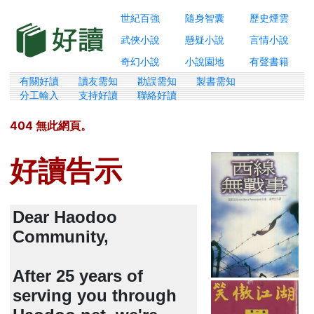
世紀百強
隨身智囊
歷史煙雲
武俠小說
懸疑小說
言情小說
奇幻小說
小說園地
有聲書籍
有關好讀
讀友需知
勘誤需知
製書需知
分工輸入
支持好讀
聯絡好讀
404 無此網頁。
好讀告示
Dear Haodoo
Community,
After 25 years of
serving you through