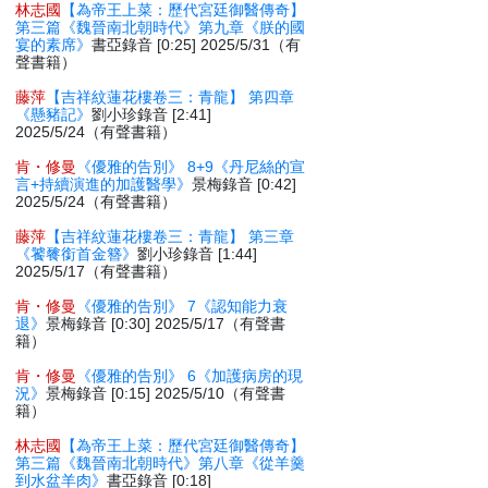
林志國
【為帝王上菜：歷代宮廷御醫傳奇】
第三篇《魏晉南北朝時代》第九章《朕的國
宴的素席》
書亞錄音 [0:25] 2025/5/31（有
聲書籍）
藤萍
【吉祥紋蓮花樓卷三：青龍】 第四章
《懸豬記》
劉小珍錄音 [2:41]
2025/5/24（有聲書籍）
肯・修曼
《優雅的告別》 8+9《丹尼絲的宣
言+持續演進的加護醫學》
景梅錄音 [0:42]
2025/5/24（有聲書籍）
藤萍
【吉祥紋蓮花樓卷三：青龍】 第三章
《饕餮銜首金簪》
劉小珍錄音 [1:44]
2025/5/17（有聲書籍）
肯・修曼
《優雅的告別》 7《認知能力衰
退》
景梅錄音 [0:30] 2025/5/17（有聲書
籍）
肯・修曼
《優雅的告別》 6《加護病房的現
況》
景梅錄音 [0:15] 2025/5/10（有聲書
籍）
林志國
【為帝王上菜：歷代宮廷御醫傳奇】
第三篇《魏晉南北朝時代》第八章《從羊羹
到水盆羊肉》
書亞錄音 [0:18]