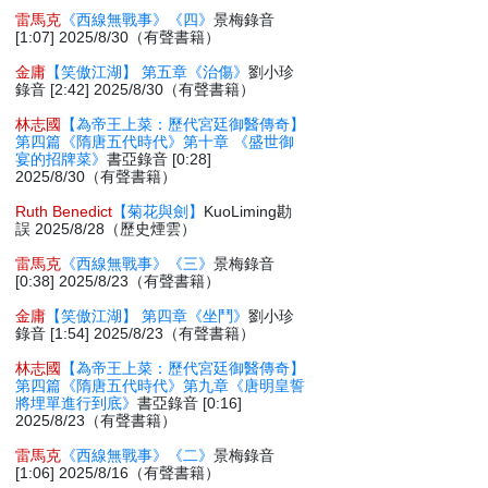
雷馬克
《西線無戰事》《四》
景梅錄音
[1:07] 2025/8/30（有聲書籍）
金庸
【笑傲江湖】 第五章《治傷》
劉小珍
錄音 [2:42] 2025/8/30（有聲書籍）
林志國
【為帝王上菜：歷代宮廷御醫傳奇】
第四篇《隋唐五代時代》第十章 《盛世御
宴的招牌菜》
書亞錄音 [0:28]
2025/8/30（有聲書籍）
Ruth Benedict
【菊花與劍】
KuoLiming勘
誤 2025/8/28（歷史煙雲）
雷馬克
《西線無戰事》《三》
景梅錄音
[0:38] 2025/8/23（有聲書籍）
金庸
【笑傲江湖】 第四章《坐鬥》
劉小珍
錄音 [1:54] 2025/8/23（有聲書籍）
林志國
【為帝王上菜：歷代宮廷御醫傳奇】
第四篇《隋唐五代時代》第九章《唐明皇誓
將埋單進行到底》
書亞錄音 [0:16]
2025/8/23（有聲書籍）
雷馬克
《西線無戰事》《二》
景梅錄音
[1:06] 2025/8/16（有聲書籍）