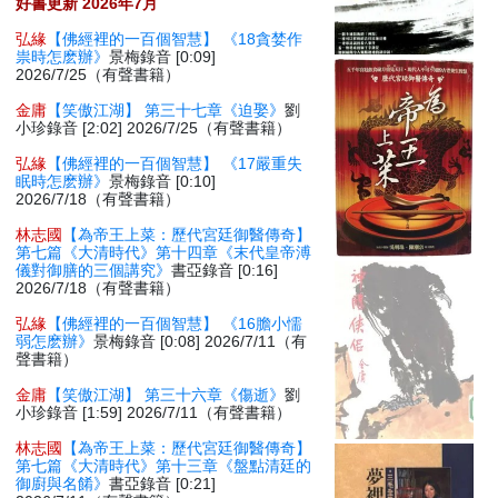
好書更新 2026年7月
弘緣
【佛經裡的一百個智慧】 《18貪婪作
祟時怎麽辦》
景梅錄音 [0:09]
2026/7/25（有聲書籍）
金庸
【笑傲江湖】 第三十七章《迫娶》
劉
小珍錄音 [2:02] 2026/7/25（有聲書籍）
弘緣
【佛經裡的一百個智慧】 《17嚴重失
眠時怎麽辦》
景梅錄音 [0:10]
2026/7/18（有聲書籍）
林志國
【為帝王上菜：歷代宮廷御醫傳奇】
第七篇《大清時代》第十四章《末代皇帝溥
儀對御膳的三個講究》
書亞錄音 [0:16]
2026/7/18（有聲書籍）
弘緣
【佛經裡的一百個智慧】 《16膽小懦
弱怎麽辦》
景梅錄音 [0:08] 2026/7/11（有
聲書籍）
金庸
【笑傲江湖】 第三十六章《傷逝》
劉
小珍錄音 [1:59] 2026/7/11（有聲書籍）
林志國
【為帝王上菜：歷代宮廷御醫傳奇】
第七篇《大清時代》第十三章《盤點清廷的
御廚與名餚》
書亞錄音 [0:21]