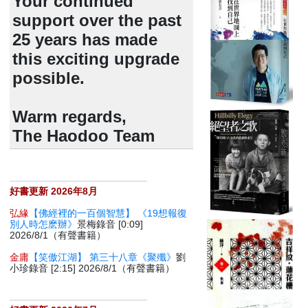
Your continued
support over the past
25 years has made
this exciting upgrade
possible.
Warm regards,
The Haodoo Team
好書更新 2026年8月
弘緣
【佛經裡的一百個智慧】 《19想報復
別人時怎麽辦》
景梅錄音 [0:09]
2026/8/1（有聲書籍）
金庸
【笑傲江湖】 第三十八章《聚殲》
劉
小珍錄音 [2:15] 2026/8/1（有聲書籍）