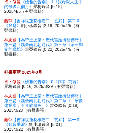
肯・修曼
《優雅的告別》 1《我母親人生中
的最後六個月》
景梅錄音 [0:19]
2025/4/5（有聲書籍）
藤萍
【吉祥紋蓮花樓卷二：玄武】 第二章
《窟窿》
劉小珍錄音 [2:16] 2025/4/5（有
聲書籍）
林志國
【為帝王上菜：歷代宮廷御醫傳奇】
第三篇《魏晉南北朝時代》第三章《帝王御
宴的尷尬》
書亞錄音 [0:22] 2025/4/5（有
聲書籍）
好書更新 2025年3月
肯・修曼
《優雅的告別》 0《作者+前言》
景梅錄音 [0:16] 2025/3/29（有聲書籍）
林志國
【為帝王上菜：歷代宮廷御醫傳奇】
第三篇《魏晉南北朝時代》第二章《「寧飲
建業水，不食武昌魚」》
書亞錄音 [0:19]
2025/3/29（有聲書籍）
藤萍
【吉祥紋蓮花樓卷二：玄武】 第一章
《觀音垂淚》
劉小珍錄音 [5:01]
2025/3/22（有聲書籍）