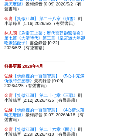
裏怎麽辦》
景梅錄音 [0:09] 2026/5/2（有
聲書籍）
金庸
【笑傲江湖】 第二十八章《積雪》
劉
小珍錄音 [1:16] 2026/5/2（有聲書籍）
林志國
【為帝王上菜：歷代宮廷御醫傳奇】
第七篇《大清時代》第三章《皇宮過大年卻
吃素餡餃子》
書亞錄音 [0:22]
2026/5/2（有聲書籍）
好書更新 2026年4月
弘緣
【佛經裡的一百個智慧】 《5心中充滿
仇恨時怎麽辦》
景梅錄音 [0:09]
2026/4/25（有聲書籍）
金庸
【笑傲江湖】 第二十七章《三戰》
劉
小珍錄音 [2:12] 2026/4/25（有聲書籍）
弘緣
【佛經裡的一百個智慧】 《4心情失落
時怎麽辦》
景梅錄音 [0:07] 2026/4/18（有
聲書籍）
金庸
【笑傲江湖】 第二十六章《圍寺》
劉
小珍錄音 [2:29] 2026/4/18（有聲書籍）