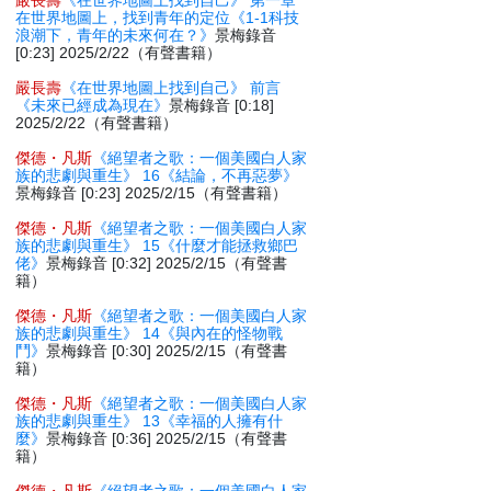
嚴長壽
《在世界地圖上找到自己》 第一章
在世界地圖上，找到青年的定位《1-1科技
浪潮下，青年的未來何在？》
景梅錄音
[0:23] 2025/2/22（有聲書籍）
嚴長壽
《在世界地圖上找到自己》 前言
《未來已經成為現在》
景梅錄音 [0:18]
2025/2/22（有聲書籍）
傑德・凡斯
《絕望者之歌：一個美國白人家
族的悲劇與重生》 16《結論，不再惡夢》
景梅錄音 [0:23] 2025/2/15（有聲書籍）
傑德・凡斯
《絕望者之歌：一個美國白人家
族的悲劇與重生》 15《什麼才能拯救鄉巴
佬》
景梅錄音 [0:32] 2025/2/15（有聲書
籍）
傑德・凡斯
《絕望者之歌：一個美國白人家
族的悲劇與重生》 14《與內在的怪物戰
鬥》
景梅錄音 [0:30] 2025/2/15（有聲書
籍）
傑德・凡斯
《絕望者之歌：一個美國白人家
族的悲劇與重生》 13《幸福的人擁有什
麼》
景梅錄音 [0:36] 2025/2/15（有聲書
籍）