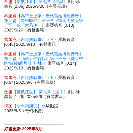
金庸
【笑傲江湖】 第七章《授譜》
劉小珍
錄音 [2:06] 2025/9/20（有聲書籍）
林志國
【為帝王上菜：歷代宮廷御醫傳奇】
第五篇《遼宋時代》第一章《御廚將遼太宗
「羓」成「木乃伊」》
書亞錄音 [0:18]
2025/9/20（有聲書籍）
雷馬克
《西線無戰事》《六》
景梅錄音
[0:48] 2025/9/13（有聲書籍）
林志國
【為帝王上菜：歷代宮廷御醫傳奇】
第四篇《隋唐五代時代》第十一章《傳說中
的“紅綾餅”與“紅虯脯”》
書亞錄音 [0:14]
2025/9/13（有聲書籍）
雷馬克
《西線無戰事》《五》
景梅錄音
[0:54] 2025/9/6（有聲書籍）
金庸
【笑傲江湖】 第六章《洗手》
劉小珍
錄音 [1:26] 2025/9/6（有聲書籍）
倪匡
【少年衛斯理】
小瑜勘誤
2025/9/5（奇幻小說）
好書更新 2025年8月