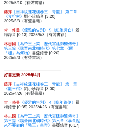
2025/5/10（有聲書籍）
藤萍
【吉祥紋蓮花樓卷三：青龍】 第二章
《食狩村》
劉小珍錄音 [3:20]
2025/5/3（有聲書籍）
肯・修曼
《優雅的告別》 5《細胞凋亡》
景
梅錄音 [0:13] 2025/5/3（有聲書籍）
林志國
【為帝王上菜：歷代宮廷御醫傳奇】
第三篇《魏晉南北朝時代》第七章 《問
「粣」為何物》
書亞錄音 [0:20]
2025/5/3（有聲書籍）
好書更新 2025年4月
藤萍
【吉祥紋蓮花樓卷三：青龍】 第一章
《龍王棺》
劉小珍錄音 [3:00]
2025/4/26（有聲書籍）
肯・修曼
《優雅的告別》 4《晚年跌倒》
景
梅錄音 [0:35] 2025/4/26（有聲書籍）
林志國
【為帝王上菜：歷代宮廷御醫傳奇】
第三篇《魏晉南北朝時代》第六章《暴食起
來不要命的「豬王」皇帝》
書亞錄音 [0:17]