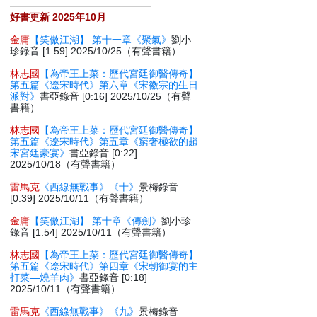
好書更新 2025年10月
金庸
【笑傲江湖】 第十一章《聚氣》
劉小
珍錄音 [1:59] 2025/10/25（有聲書籍）
林志國
【為帝王上菜：歷代宮廷御醫傳奇】
第五篇《遼宋時代》第六章《宋徽宗的生日
派對》
書亞錄音 [0:16] 2025/10/25（有聲
書籍）
林志國
【為帝王上菜：歷代宮廷御醫傳奇】
第五篇《遼宋時代》第五章《窮奢極欲的趙
宋宮廷豪宴》
書亞錄音 [0:22]
2025/10/18（有聲書籍）
雷馬克
《西線無戰事》《十》
景梅錄音
[0:39] 2025/10/11（有聲書籍）
金庸
【笑傲江湖】 第十章《傳劍》
劉小珍
錄音 [1:54] 2025/10/11（有聲書籍）
林志國
【為帝王上菜：歷代宮廷御醫傳奇】
第五篇《遼宋時代》第四章《宋朝御宴的主
打菜—燒羊肉》
書亞錄音 [0:18]
2025/10/11（有聲書籍）
雷馬克
《西線無戰事》《九》
景梅錄音