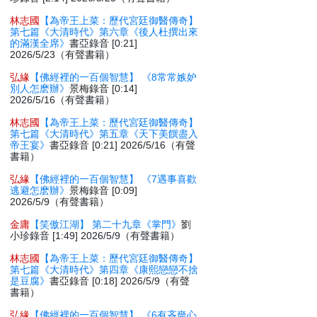
林志國
【為帝王上菜：歷代宮廷御醫傳奇】
第七篇《大清時代》第六章《後人杜撰出來
的滿漢全席》
書亞錄音 [0:21]
2026/5/23（有聲書籍）
弘緣
【佛經裡的一百個智慧】 《8常常嫉妒
別人怎麽辦》
景梅錄音 [0:14]
2026/5/16（有聲書籍）
林志國
【為帝王上菜：歷代宮廷御醫傳奇】
第七篇《大清時代》第五章《天下美饌盡入
帝王宴》
書亞錄音 [0:21] 2026/5/16（有聲
書籍）
弘緣
【佛經裡的一百個智慧】 《7遇事喜歡
逃避怎麽辦》
景梅錄音 [0:09]
2026/5/9（有聲書籍）
金庸
【笑傲江湖】 第二十九章《掌門》
劉
小珍錄音 [1:49] 2026/5/9（有聲書籍）
林志國
【為帝王上菜：歷代宮廷御醫傳奇】
第七篇《大清時代》第四章《康熙戀戀不捨
是豆腐》
書亞錄音 [0:18] 2026/5/9（有聲
書籍）
弘緣
【佛經裡的一百個智慧】 《6有吝嗇心