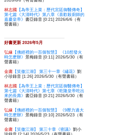
2026/6/6（有聲書籍）
林志國
【為帝王上菜：歷代宮廷御醫傳奇】
第七篇《大清時代》第八章《喜歡殺廚師的
嘉慶皇帝》
書亞錄音 [0:21] 2026/6/6（有
聲書籍）
好書更新 2026年5月
弘緣
【佛經裡的一百個智慧】 《10想發火
時怎麽辦》
景梅錄音 [0:11] 2026/5/30（有
聲書籍）
金庸
【笑傲江湖】 第三十一章《繡花》
劉
小珍錄音 [1:26] 2026/5/30（有聲書籍）
林志國
【為帝王上菜：歷代宮廷御醫傳奇】
第七篇《大清時代》第七章《乾隆皇帝吃出
來的長壽》
書亞錄音 [0:21] 2026/5/30（有
聲書籍）
弘緣
【佛經裡的一百個智慧】 《9壓力過大
時怎麽辦》
景梅錄音 [0:10] 2026/5/23（有
聲書籍）
金庸
【笑傲江湖】 第三十章《密議》
劉小
珍錄音 [2:14] 2026/5/23（有聲書籍）