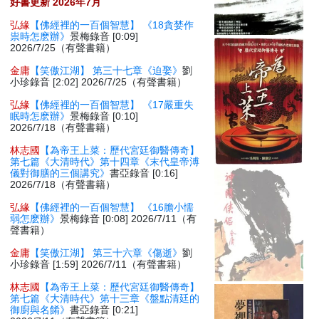
好書更新 2026年7月
弘緣
【佛經裡的一百個智慧】 《18貪婪作
祟時怎麽辦》
景梅錄音 [0:09]
2026/7/25（有聲書籍）
金庸
【笑傲江湖】 第三十七章《迫娶》
劉
小珍錄音 [2:02] 2026/7/25（有聲書籍）
弘緣
【佛經裡的一百個智慧】 《17嚴重失
眠時怎麽辦》
景梅錄音 [0:10]
2026/7/18（有聲書籍）
林志國
【為帝王上菜：歷代宮廷御醫傳奇】
第七篇《大清時代》第十四章《末代皇帝溥
儀對御膳的三個講究》
書亞錄音 [0:16]
2026/7/18（有聲書籍）
弘緣
【佛經裡的一百個智慧】 《16膽小懦
弱怎麽辦》
景梅錄音 [0:08] 2026/7/11（有
聲書籍）
金庸
【笑傲江湖】 第三十六章《傷逝》
劉
小珍錄音 [1:59] 2026/7/11（有聲書籍）
林志國
【為帝王上菜：歷代宮廷御醫傳奇】
第七篇《大清時代》第十三章《盤點清廷的
御廚與名餚》
書亞錄音 [0:21]