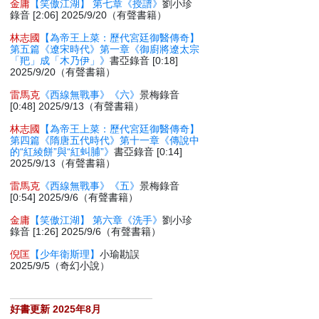
金庸
【笑傲江湖】 第七章《授譜》
劉小珍
錄音 [2:06] 2025/9/20（有聲書籍）
林志國
【為帝王上菜：歷代宮廷御醫傳奇】
第五篇《遼宋時代》第一章《御廚將遼太宗
「羓」成「木乃伊」》
書亞錄音 [0:18]
2025/9/20（有聲書籍）
雷馬克
《西線無戰事》《六》
景梅錄音
[0:48] 2025/9/13（有聲書籍）
林志國
【為帝王上菜：歷代宮廷御醫傳奇】
第四篇《隋唐五代時代》第十一章《傳說中
的“紅綾餅”與“紅虯脯”》
書亞錄音 [0:14]
2025/9/13（有聲書籍）
雷馬克
《西線無戰事》《五》
景梅錄音
[0:54] 2025/9/6（有聲書籍）
金庸
【笑傲江湖】 第六章《洗手》
劉小珍
錄音 [1:26] 2025/9/6（有聲書籍）
倪匡
【少年衛斯理】
小瑜勘誤
2025/9/5（奇幻小說）
好書更新 2025年8月