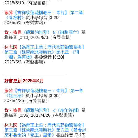
2025/5/10（有聲書籍）
藤萍
【吉祥紋蓮花樓卷三：青龍】 第二章
《食狩村》
劉小珍錄音 [3:20]
2025/5/3（有聲書籍）
肯・修曼
《優雅的告別》 5《細胞凋亡》
景
梅錄音 [0:13] 2025/5/3（有聲書籍）
林志國
【為帝王上菜：歷代宮廷御醫傳奇】
第三篇《魏晉南北朝時代》第七章 《問
「粣」為何物》
書亞錄音 [0:20]
2025/5/3（有聲書籍）
好書更新 2025年4月
藤萍
【吉祥紋蓮花樓卷三：青龍】 第一章
《龍王棺》
劉小珍錄音 [3:00]
2025/4/26（有聲書籍）
肯・修曼
《優雅的告別》 4《晚年跌倒》
景
梅錄音 [0:35] 2025/4/26（有聲書籍）
林志國
【為帝王上菜：歷代宮廷御醫傳奇】
第三篇《魏晉南北朝時代》第六章《暴食起
來不要命的「豬王」皇帝》
書亞錄音 [0:17]