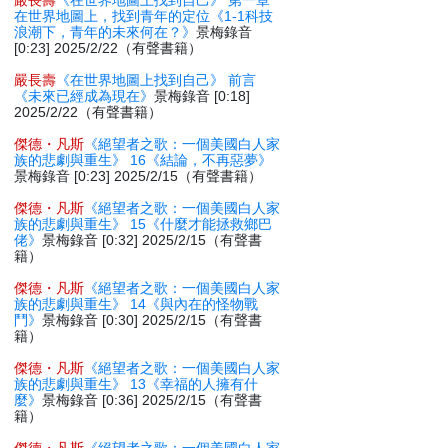
嚴長壽
《在世界地圖上找到自己》 第一章
在世界地圖上，找到青年的定位《1-1科技
浪潮下，青年的未來何在？》
景梅錄音
[0:23] 2025/2/22（有聲書籍）
嚴長壽
《在世界地圖上找到自己》 前言
《未來已經成為現在》
景梅錄音 [0:18]
2025/2/22（有聲書籍）
傑德・凡斯
《絕望者之歌：一個美國白人家
族的悲劇與重生》 16《結論，不再惡夢》
景梅錄音 [0:23] 2025/2/15（有聲書籍）
傑德・凡斯
《絕望者之歌：一個美國白人家
族的悲劇與重生》 15《什麼才能拯救鄉巴
佬》
景梅錄音 [0:32] 2025/2/15（有聲書
籍）
傑德・凡斯
《絕望者之歌：一個美國白人家
族的悲劇與重生》 14《與內在的怪物戰
鬥》
景梅錄音 [0:30] 2025/2/15（有聲書
籍）
傑德・凡斯
《絕望者之歌：一個美國白人家
族的悲劇與重生》 13《幸福的人擁有什
麼》
景梅錄音 [0:36] 2025/2/15（有聲書
籍）