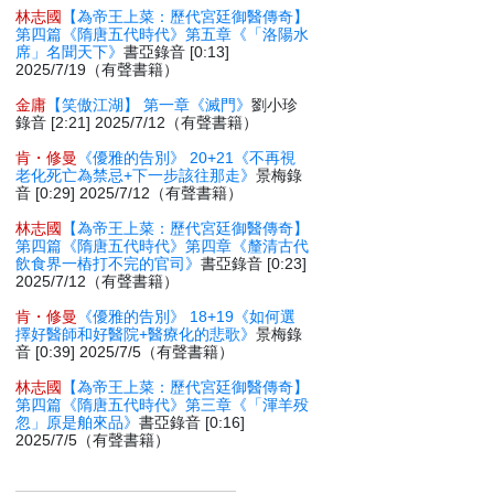
林志國
【為帝王上菜：歷代宮廷御醫傳奇】
第四篇《隋唐五代時代》第五章《「洛陽水
席」名聞天下》
書亞錄音 [0:13]
2025/7/19（有聲書籍）
金庸
【笑傲江湖】 第一章《滅門》
劉小珍
錄音 [2:21] 2025/7/12（有聲書籍）
肯・修曼
《優雅的告別》 20+21《不再視
老化死亡為禁忌+下一步該往那走》
景梅錄
音 [0:29] 2025/7/12（有聲書籍）
林志國
【為帝王上菜：歷代宮廷御醫傳奇】
第四篇《隋唐五代時代》第四章《釐清古代
飲食界一樁打不完的官司》
書亞錄音 [0:23]
2025/7/12（有聲書籍）
肯・修曼
《優雅的告別》 18+19《如何選
擇好醫師和好醫院+醫療化的悲歌》
景梅錄
音 [0:39] 2025/7/5（有聲書籍）
林志國
【為帝王上菜：歷代宮廷御醫傳奇】
第四篇《隋唐五代時代》第三章《「渾羊殁
忽」原是舶來品》
書亞錄音 [0:16]
2025/7/5（有聲書籍）