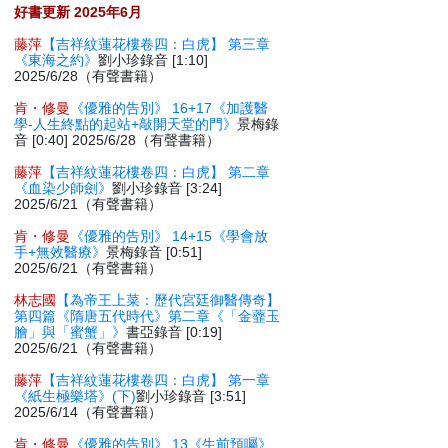
好書更新 2025年6月
藤萍
【吉祥紋蓮花樓卷四：白虎】 第三章
《東海之約》
劉小珍錄音 [1:10]
2025/6/28（有聲書籍）
肯・修曼
《優雅的告別》 16+17《加護醫
學-人生終點的起站+敲開天堂的門》
景梅錄
音 [0:40] 2025/6/28（有聲書籍）
藤萍
【吉祥紋蓮花樓卷四：白虎】 第二章
《血染少師劍》
劉小珍錄音 [3:24]
2025/6/21（有聲書籍）
肯・修曼
《優雅的告別》 14+15《學會放
手+無效醫療》
景梅錄音 [0:51]
2025/6/21（有聲書籍）
林志國
【為帝王上菜：歷代宮廷御醫傳奇】
第四篇《隋唐五代時代》第二章《「金虀玉
膾」與「蜜蟹」》
書亞錄音 [0:19]
2025/6/21（有聲書籍）
藤萍
【吉祥紋蓮花樓卷四：白虎】 第一章
《紙生極樂塔》(下)
劉小珍錄音 [3:51]
2025/6/14（有聲書籍）
肯・修曼
《優雅的告別》 13《生前預囑》