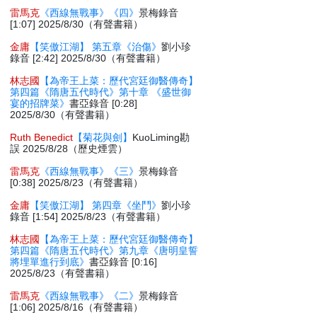
雷馬克
《西線無戰事》《四》
景梅錄音
[1:07] 2025/8/30（有聲書籍）
金庸
【笑傲江湖】 第五章《治傷》
劉小珍
錄音 [2:42] 2025/8/30（有聲書籍）
林志國
【為帝王上菜：歷代宮廷御醫傳奇】
第四篇《隋唐五代時代》第十章 《盛世御
宴的招牌菜》
書亞錄音 [0:28]
2025/8/30（有聲書籍）
Ruth Benedict
【菊花與劍】
KuoLiming勘
誤 2025/8/28（歷史煙雲）
雷馬克
《西線無戰事》《三》
景梅錄音
[0:38] 2025/8/23（有聲書籍）
金庸
【笑傲江湖】 第四章《坐鬥》
劉小珍
錄音 [1:54] 2025/8/23（有聲書籍）
林志國
【為帝王上菜：歷代宮廷御醫傳奇】
第四篇《隋唐五代時代》第九章《唐明皇誓
將埋單進行到底》
書亞錄音 [0:16]
2025/8/23（有聲書籍）
雷馬克
《西線無戰事》《二》
景梅錄音
[1:06] 2025/8/16（有聲書籍）