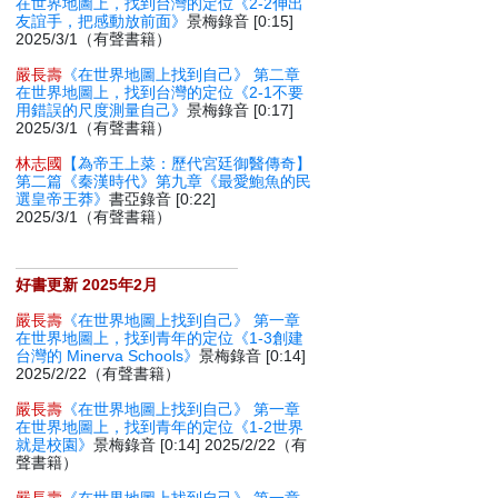
在世界地圖上，找到台灣的定位《2-2伸出
友誼手，把感動放前面》
景梅錄音 [0:15]
2025/3/1（有聲書籍）
嚴長壽
《在世界地圖上找到自己》 第二章
在世界地圖上，找到台灣的定位《2-1不要
用錯誤的尺度測量自己》
景梅錄音 [0:17]
2025/3/1（有聲書籍）
林志國
【為帝王上菜：歷代宮廷御醫傳奇】
第二篇《秦漢時代》第九章《最愛鮑魚的民
選皇帝王莽》
書亞錄音 [0:22]
2025/3/1（有聲書籍）
好書更新 2025年2月
嚴長壽
《在世界地圖上找到自己》 第一章
在世界地圖上，找到青年的定位《1-3創建
台灣的 Minerva Schools》
景梅錄音 [0:14]
2025/2/22（有聲書籍）
嚴長壽
《在世界地圖上找到自己》 第一章
在世界地圖上，找到青年的定位《1-2世界
就是校園》
景梅錄音 [0:14] 2025/2/22（有
聲書籍）