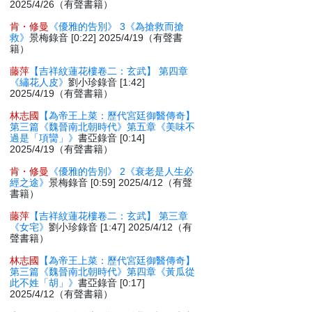
2025/4/26（有聲書籍）
肯・修曼
《優雅的告別》 3《為搶救而搶
救》
景梅錄音 [0:22] 2025/4/19（有聲書
籍）
藤萍
【吉祥紋蓮花樓卷二：玄武】 第四章
《繡花人皮》
劉小珍錄音 [1:42]
2025/4/19（有聲書籍）
林志國
【為帝王上菜：歷代宮廷御醫傳奇】
第三篇《魏晉南北朝時代》第五章《美味不
過是「項臠」》
書亞錄音 [0:14]
2025/4/19（有聲書籍）
肯・修曼
《優雅的告別》 2《衰老是人生必
經之途》
景梅錄音 [0:59] 2025/4/12（有聲
書籍）
藤萍
【吉祥紋蓮花樓卷二：玄武】 第三章
《女宅》
劉小珍錄音 [1:47] 2025/4/12（有
聲書籍）
林志國
【為帝王上菜：歷代宮廷御醫傳奇】
第三篇《魏晉南北朝時代》第四章《黃瓜從
此不姓「胡」》
書亞錄音 [0:17]
2025/4/12（有聲書籍）