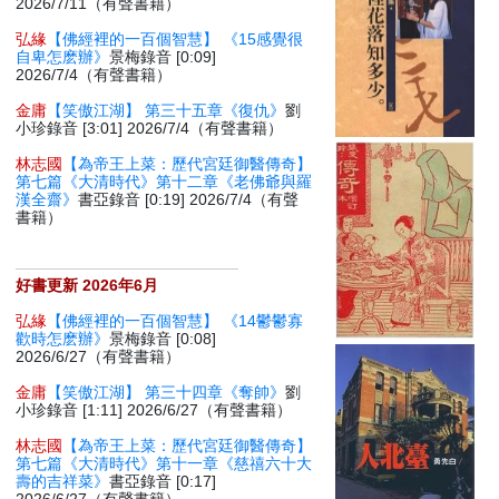
2026/7/11（有聲書籍）
弘緣
【佛經裡的一百個智慧】 《15感覺很
自卑怎麽辦》
景梅錄音 [0:09]
2026/7/4（有聲書籍）
金庸
【笑傲江湖】 第三十五章《復仇》
劉
小珍錄音 [3:01] 2026/7/4（有聲書籍）
林志國
【為帝王上菜：歷代宮廷御醫傳奇】
第七篇《大清時代》第十二章《老佛爺與羅
漢全齋》
書亞錄音 [0:19] 2026/7/4（有聲
書籍）
好書更新 2026年6月
弘緣
【佛經裡的一百個智慧】 《14鬱鬱寡
歡時怎麽辦》
景梅錄音 [0:08]
2026/6/27（有聲書籍）
金庸
【笑傲江湖】 第三十四章《奪帥》
劉
小珍錄音 [1:11] 2026/6/27（有聲書籍）
林志國
【為帝王上菜：歷代宮廷御醫傳奇】
第七篇《大清時代》第十一章《慈禧六十大
壽的吉祥菜》
書亞錄音 [0:17]