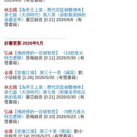
2026/6/6（有聲書籍）
林志國
【為帝王上菜：歷代宮廷御醫傳奇】
第七篇《大清時代》第八章《喜歡殺廚師的
嘉慶皇帝》
書亞錄音 [0:21] 2026/6/6（有
聲書籍）
好書更新 2026年5月
弘緣
【佛經裡的一百個智慧】 《10想發火
時怎麽辦》
景梅錄音 [0:11] 2026/5/30（有
聲書籍）
金庸
【笑傲江湖】 第三十一章《繡花》
劉
小珍錄音 [1:26] 2026/5/30（有聲書籍）
林志國
【為帝王上菜：歷代宮廷御醫傳奇】
第七篇《大清時代》第七章《乾隆皇帝吃出
來的長壽》
書亞錄音 [0:21] 2026/5/30（有
聲書籍）
弘緣
【佛經裡的一百個智慧】 《9壓力過大
時怎麽辦》
景梅錄音 [0:10] 2026/5/23（有
聲書籍）
金庸
【笑傲江湖】 第三十章《密議》
劉小
珍錄音 [2:14] 2026/5/23（有聲書籍）