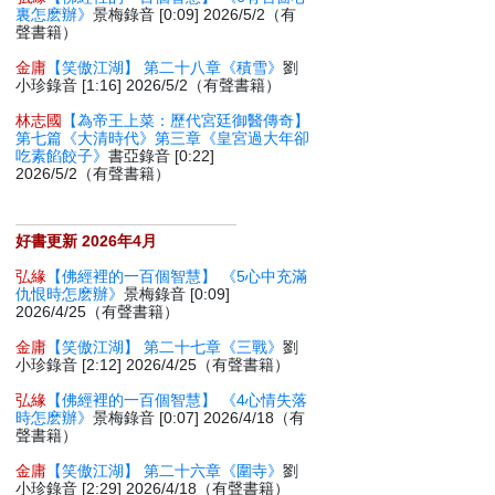
裏怎麽辦》
景梅錄音 [0:09] 2026/5/2（有
聲書籍）
金庸
【笑傲江湖】 第二十八章《積雪》
劉
小珍錄音 [1:16] 2026/5/2（有聲書籍）
林志國
【為帝王上菜：歷代宮廷御醫傳奇】
第七篇《大清時代》第三章《皇宮過大年卻
吃素餡餃子》
書亞錄音 [0:22]
2026/5/2（有聲書籍）
好書更新 2026年4月
弘緣
【佛經裡的一百個智慧】 《5心中充滿
仇恨時怎麽辦》
景梅錄音 [0:09]
2026/4/25（有聲書籍）
金庸
【笑傲江湖】 第二十七章《三戰》
劉
小珍錄音 [2:12] 2026/4/25（有聲書籍）
弘緣
【佛經裡的一百個智慧】 《4心情失落
時怎麽辦》
景梅錄音 [0:07] 2026/4/18（有
聲書籍）
金庸
【笑傲江湖】 第二十六章《圍寺》
劉
小珍錄音 [2:29] 2026/4/18（有聲書籍）