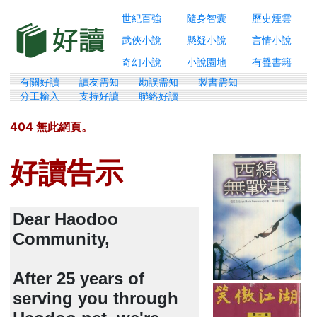
世紀百強
隨身智囊
歷史煙雲
武俠小說
懸疑小說
言情小說
奇幻小說
小說園地
有聲書籍
有關好讀
讀友需知
勘誤需知
製書需知
分工輸入
支持好讀
聯絡好讀
404 無此網頁。
好讀告示
Dear Haodoo
Community,
After 25 years of
serving you through