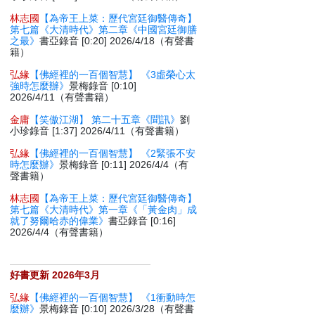
林志國
【為帝王上菜：歷代宮廷御醫傳奇】
第七篇《大清時代》第二章《中國宮廷御膳
之最》
書亞錄音 [0:20] 2026/4/18（有聲書
籍）
弘緣
【佛經裡的一百個智慧】 《3虛榮心太
強時怎麼辦》
景梅錄音 [0:10]
2026/4/11（有聲書籍）
金庸
【笑傲江湖】 第二十五章《聞訊》
劉
小珍錄音 [1:37] 2026/4/11（有聲書籍）
弘緣
【佛經裡的一百個智慧】 《2緊張不安
時怎麼辦》
景梅錄音 [0:11] 2026/4/4（有
聲書籍）
林志國
【為帝王上菜：歷代宮廷御醫傳奇】
第七篇《大清時代》第一章《「黃金肉」成
就了努爾哈赤的偉業》
書亞錄音 [0:16]
2026/4/4（有聲書籍）
好書更新 2026年3月
弘緣
【佛經裡的一百個智慧】 《1衝動時怎
麼辦》
景梅錄音 [0:10] 2026/3/28（有聲書