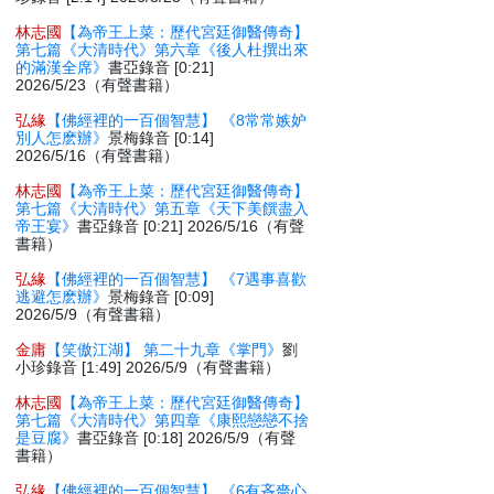
林志國
【為帝王上菜：歷代宮廷御醫傳奇】
第七篇《大清時代》第六章《後人杜撰出來
的滿漢全席》
書亞錄音 [0:21]
2026/5/23（有聲書籍）
弘緣
【佛經裡的一百個智慧】 《8常常嫉妒
別人怎麽辦》
景梅錄音 [0:14]
2026/5/16（有聲書籍）
林志國
【為帝王上菜：歷代宮廷御醫傳奇】
第七篇《大清時代》第五章《天下美饌盡入
帝王宴》
書亞錄音 [0:21] 2026/5/16（有聲
書籍）
弘緣
【佛經裡的一百個智慧】 《7遇事喜歡
逃避怎麽辦》
景梅錄音 [0:09]
2026/5/9（有聲書籍）
金庸
【笑傲江湖】 第二十九章《掌門》
劉
小珍錄音 [1:49] 2026/5/9（有聲書籍）
林志國
【為帝王上菜：歷代宮廷御醫傳奇】
第七篇《大清時代》第四章《康熙戀戀不捨
是豆腐》
書亞錄音 [0:18] 2026/5/9（有聲
書籍）
弘緣
【佛經裡的一百個智慧】 《6有吝嗇心