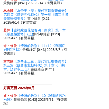
景梅錄音 [0:41] 2025/6/14（有聲書籍）
林志國
【為帝王上菜：歷代宮廷御醫傳奇】
第四篇《隋唐五代時代》第一章《隋二世將
美景變成美食》
書亞錄音 [0:21]
2025/6/14（有聲書籍）
藤萍
【吉祥紋蓮花樓卷四：白虎】 第一章
《紙生極樂塔》(上)
劉小珍錄音 [3:23]
2025/6/7（有聲書籍）
肯・修曼
《優雅的告別》 11+12《衰弱症
+善終不易》
景梅錄音 [0:43] 2025/6/7（有
聲書籍）
林志國
【為帝王上菜：歷代宮廷御醫傳奇】
第三篇《魏晉南北朝時代》第十章《「鵝
掌」誘得帝王心》
書亞錄音 [0:21]
2025/6/7（有聲書籍）
好書更新 2025年5月
肯・修曼
《優雅的告別》 10《診斷面臨的
兩難》
景梅錄音 [0:43] 2025/5/31（有聲書
籍）