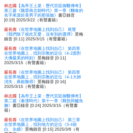
林志國
【為帝王上菜：歷代宮廷御醫傳奇】
第三篇《魏晉南北朝時代》第一章《麵食的
名字來源於美男子的那張臉》
書亞錄音
[0:19] 2025/3/22（有聲書籍）
嚴長壽
《在世界地圖上找到自己》 尾聲
《我們除了彼此互愛，沒有別的選擇》
景梅
錄音 [0:11] 2025/3/15（有聲書籍）
嚴長壽
《在世界地圖上找到自己》 第四章
在世界地圖上，找到宗教的定位《4-2面對
大佛最美的時刻》
景梅錄音 [0:11]
2025/3/15（有聲書籍）
嚴長壽
《在世界地圖上找到自己》 第四章
在世界地圖上，找到宗教的定位《4-1大師
消失，典範難尋》
景梅錄音 [0:16]
2025/3/15（有聲書籍）
林志國
【為帝王上菜：歷代宮廷御醫傳奇】
第二篇《秦漢時代》第十一章《雞肋與鱸魚
膾》
書亞錄音 [0:24] 2025/3/15（有聲書
籍）
嚴長壽
《在世界地圖上找到自己》 第三章
在世界地圖上，找到地方的定位《3-4留
白。永續》
景梅錄音 [0:15] 2025/3/8（有