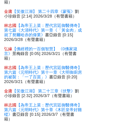
籍）
金庸
【笑傲江湖】 第二十四章《蒙冤》
劉
小珍錄音 [2:14] 2026/3/28（有聲書籍）
林志國
【為帝王上菜：歷代宮廷御醫傳奇】
第七篇《大清時代》第一章《「黃金肉」成
就了努爾哈赤的偉業》
書亞錄音 [0:15]
2026/3/28（有聲書籍）
弘緣
【佛經裡的一百個智慧】 《0佛家箴
言》
景梅錄音 [0:05] 2026/3/21（有聲書
籍）
林志國
【為帝王上菜：歷代宮廷御醫傳奇】
第六篇《元明時代》第十一章《大明御廚房
的祕製：「一了百當」》
書亞錄音 [0:20]
2026/3/21（有聲書籍）
金庸
【笑傲江湖】 第二十三章《伏擊》
劉
小珍錄音 [2:32] 2026/3/7（有聲書籍）
林志國
【為帝王上菜：歷代宮廷御醫傳奇】
第六篇《元明時代》第十章《木匠皇帝好雞
樅》
書亞錄音 [0:15] 2026/3/7（有聲書
籍）