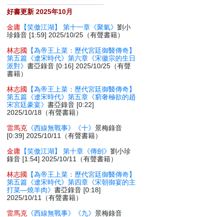
好書更新 2025年10月
金庸
【笑傲江湖】 第十一章《聚氣》
劉小
珍錄音 [1:59] 2025/10/25（有聲書籍）
林志國
【為帝王上菜：歷代宮廷御醫傳奇】
第五篇《遼宋時代》第六章《宋徽宗的生日
派對》
書亞錄音 [0:16] 2025/10/25（有聲
書籍）
林志國
【為帝王上菜：歷代宮廷御醫傳奇】
第五篇《遼宋時代》第五章《窮奢極欲的趙
宋宮廷豪宴》
書亞錄音 [0:22]
2025/10/18（有聲書籍）
雷馬克
《西線無戰事》《十》
景梅錄音
[0:39] 2025/10/11（有聲書籍）
金庸
【笑傲江湖】 第十章《傳劍》
劉小珍
錄音 [1:54] 2025/10/11（有聲書籍）
林志國
【為帝王上菜：歷代宮廷御醫傳奇】
第五篇《遼宋時代》第四章《宋朝御宴的主
打菜—燒羊肉》
書亞錄音 [0:18]
2025/10/11（有聲書籍）
雷馬克
《西線無戰事》《九》
景梅錄音