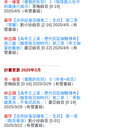
肯・修曼
《優雅的告別》 1《我母親人生中
的最後六個月》
景梅錄音 [0:19]
2025/4/5（有聲書籍）
藤萍
【吉祥紋蓮花樓卷二：玄武】 第二章
《窟窿》
劉小珍錄音 [2:16] 2025/4/5（有
聲書籍）
林志國
【為帝王上菜：歷代宮廷御醫傳奇】
第三篇《魏晉南北朝時代》第三章《帝王御
宴的尷尬》
書亞錄音 [0:22] 2025/4/5（有
聲書籍）
好書更新 2025年3月
肯・修曼
《優雅的告別》 0《作者+前言》
景梅錄音 [0:16] 2025/3/29（有聲書籍）
林志國
【為帝王上菜：歷代宮廷御醫傳奇】
第三篇《魏晉南北朝時代》第二章《「寧飲
建業水，不食武昌魚」》
書亞錄音 [0:19]
2025/3/29（有聲書籍）
藤萍
【吉祥紋蓮花樓卷二：玄武】 第一章
《觀音垂淚》
劉小珍錄音 [5:01]
2025/3/22（有聲書籍）