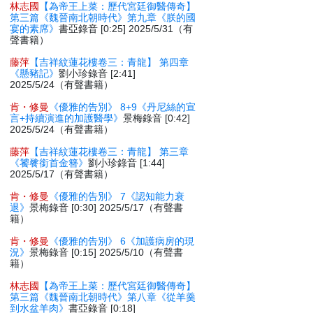
林志國
【為帝王上菜：歷代宮廷御醫傳奇】
第三篇《魏晉南北朝時代》第九章《朕的國
宴的素席》
書亞錄音 [0:25] 2025/5/31（有
聲書籍）
藤萍
【吉祥紋蓮花樓卷三：青龍】 第四章
《懸豬記》
劉小珍錄音 [2:41]
2025/5/24（有聲書籍）
肯・修曼
《優雅的告別》 8+9《丹尼絲的宣
言+持續演進的加護醫學》
景梅錄音 [0:42]
2025/5/24（有聲書籍）
藤萍
【吉祥紋蓮花樓卷三：青龍】 第三章
《饕餮銜首金簪》
劉小珍錄音 [1:44]
2025/5/17（有聲書籍）
肯・修曼
《優雅的告別》 7《認知能力衰
退》
景梅錄音 [0:30] 2025/5/17（有聲書
籍）
肯・修曼
《優雅的告別》 6《加護病房的現
況》
景梅錄音 [0:15] 2025/5/10（有聲書
籍）
林志國
【為帝王上菜：歷代宮廷御醫傳奇】
第三篇《魏晉南北朝時代》第八章《從羊羹
到水盆羊肉》
書亞錄音 [0:18]