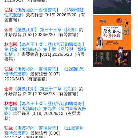
2026/6/27（有聲書籍）
弘緣
【佛經裡的一百個智慧】 《13懶惰隨
性怎麽辦》
景梅錄音 [0:15] 2026/6/20（有
聲書籍）
金庸
【笑傲江湖】 第三十三章《比劍》
劉
小珍錄音 [1:52] 2026/6/20（有聲書籍）
林志國
【為帝王上菜：歷代宮廷御醫傳奇】
第七篇《大清時代》第十章《奕詝與「嫦娥
知情」》
書亞錄音 [0:11] 2026/6/20（有聲
書籍）
弘緣
【佛經裡的一百個智慧】 《12感到恐
懼時怎麽辦》
景梅錄音 [0:07]
2026/6/13（有聲書籍）
金庸
【笑傲江湖】 第三十二章《拚派》
劉
小珍錄音 [2:09] 2026/6/13（有聲書籍）
林志國
【為帝王上菜：歷代宮廷御醫傳奇】
第七篇《大清時代》第九章《摳門皇帝沒飯
吃》
書亞錄音 [0:18] 2026/6/13（有聲書
籍）
弘緣
【佛經裡的一百個智慧】 《11寂寞無
聊時怎麽辦》
景梅錄音 [0:08]