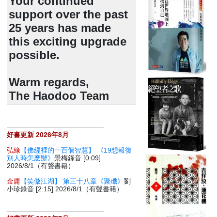
Your continued
support over the past
25 years has made
this exciting upgrade
possible.
Warm regards,
The Haodoo Team
好書更新 2026年8月
弘緣
【佛經裡的一百個智慧】 《19想報復
別人時怎麽辦》
景梅錄音 [0:09]
2026/8/1（有聲書籍）
金庸
【笑傲江湖】 第三十八章《聚殲》
劉
小珍錄音 [2:15] 2026/8/1（有聲書籍）