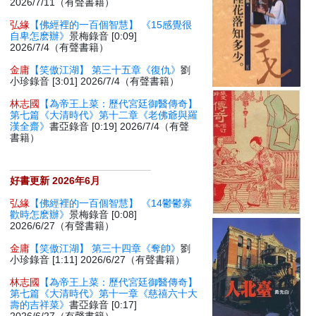
2026/7/11（有聲書籍）
弘緣
【佛經裡的一百個智慧】 《15感覺很
自卑怎麽辦》
景梅錄音 [0:09]
2026/7/4（有聲書籍）
金庸
【笑傲江湖】 第三十五章《復仇》
劉
小珍錄音 [3:01] 2026/7/4（有聲書籍）
林志國
【為帝王上菜：歷代宮廷御醫傳奇】
第七篇《大清時代》第十二章《老佛爺與羅
漢全齋》
書亞錄音 [0:19] 2026/7/4（有聲
書籍）
好書更新 2026年6月
弘緣
【佛經裡的一百個智慧】 《14鬱鬱寡
歡時怎麽辦》
景梅錄音 [0:08]
2026/6/27（有聲書籍）
金庸
【笑傲江湖】 第三十四章《奪帥》
劉
小珍錄音 [1:11] 2026/6/27（有聲書籍）
林志國
【為帝王上菜：歷代宮廷御醫傳奇】
第七篇《大清時代》第十一章《慈禧六十大
壽的吉祥菜》
書亞錄音 [0:17]