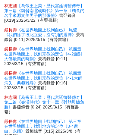
林志國
【為帝王上菜：歷代宮廷御醫傳奇】
第三篇《魏晉南北朝時代》第一章《麵食的
名字來源於美男子的那張臉》
書亞錄音
[0:19] 2025/3/22（有聲書籍）
嚴長壽
《在世界地圖上找到自己》 尾聲
《我們除了彼此互愛，沒有別的選擇》
景梅
錄音 [0:11] 2025/3/15（有聲書籍）
嚴長壽
《在世界地圖上找到自己》 第四章
在世界地圖上，找到宗教的定位《4-2面對
大佛最美的時刻》
景梅錄音 [0:11]
2025/3/15（有聲書籍）
嚴長壽
《在世界地圖上找到自己》 第四章
在世界地圖上，找到宗教的定位《4-1大師
消失，典範難尋》
景梅錄音 [0:16]
2025/3/15（有聲書籍）
林志國
【為帝王上菜：歷代宮廷御醫傳奇】
第二篇《秦漢時代》第十一章《雞肋與鱸魚
膾》
書亞錄音 [0:24] 2025/3/15（有聲書
籍）
嚴長壽
《在世界地圖上找到自己》 第三章
在世界地圖上，找到地方的定位《3-4留
白。永續》
景梅錄音 [0:15] 2025/3/8（有