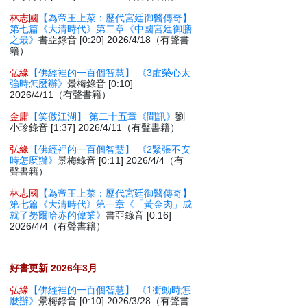
林志國
【為帝王上菜：歷代宮廷御醫傳奇】
第七篇《大清時代》第二章《中國宮廷御膳
之最》
書亞錄音 [0:20] 2026/4/18（有聲書
籍）
弘緣
【佛經裡的一百個智慧】 《3虛榮心太
強時怎麼辦》
景梅錄音 [0:10]
2026/4/11（有聲書籍）
金庸
【笑傲江湖】 第二十五章《聞訊》
劉
小珍錄音 [1:37] 2026/4/11（有聲書籍）
弘緣
【佛經裡的一百個智慧】 《2緊張不安
時怎麼辦》
景梅錄音 [0:11] 2026/4/4（有
聲書籍）
林志國
【為帝王上菜：歷代宮廷御醫傳奇】
第七篇《大清時代》第一章《「黃金肉」成
就了努爾哈赤的偉業》
書亞錄音 [0:16]
2026/4/4（有聲書籍）
好書更新 2026年3月
弘緣
【佛經裡的一百個智慧】 《1衝動時怎
麼辦》
景梅錄音 [0:10] 2026/3/28（有聲書