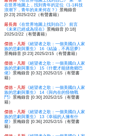
嚴長壽
《在世界地圖上找到自己》 第一章
在世界地圖上，找到青年的定位《1-1科技
浪潮下，青年的未來何在？》
景梅錄音
[0:23] 2025/2/22（有聲書籍）
嚴長壽
《在世界地圖上找到自己》 前言
《未來已經成為現在》
景梅錄音 [0:18]
2025/2/22（有聲書籍）
傑德・凡斯
《絕望者之歌：一個美國白人家
族的悲劇與重生》 16《結論，不再惡夢》
景梅錄音 [0:23] 2025/2/15（有聲書籍）
傑德・凡斯
《絕望者之歌：一個美國白人家
族的悲劇與重生》 15《什麼才能拯救鄉巴
佬》
景梅錄音 [0:32] 2025/2/15（有聲書
籍）
傑德・凡斯
《絕望者之歌：一個美國白人家
族的悲劇與重生》 14《與內在的怪物戰
鬥》
景梅錄音 [0:30] 2025/2/15（有聲書
籍）
傑德・凡斯
《絕望者之歌：一個美國白人家
族的悲劇與重生》 13《幸福的人擁有什
麼》
景梅錄音 [0:36] 2025/2/15（有聲書
籍）