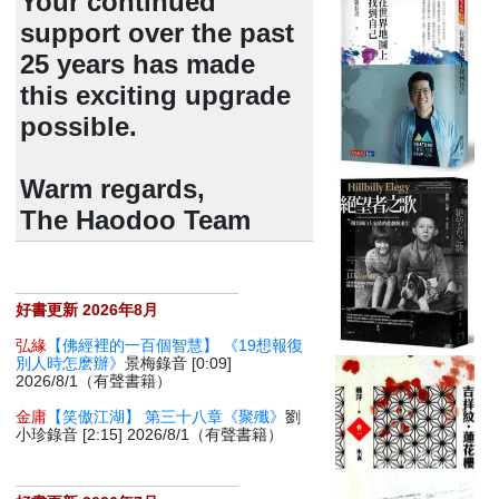
Your continued
support over the past
25 years has made
this exciting upgrade
possible.
Warm regards,
The Haodoo Team
好書更新 2026年8月
弘緣
【佛經裡的一百個智慧】 《19想報復
別人時怎麽辦》
景梅錄音 [0:09]
2026/8/1（有聲書籍）
金庸
【笑傲江湖】 第三十八章《聚殲》
劉
小珍錄音 [2:15] 2026/8/1（有聲書籍）