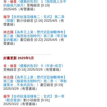
肯・修曼
《優雅的告別》 1《我母親人生中
的最後六個月》
景梅錄音 [0:19]
2025/4/5（有聲書籍）
藤萍
【吉祥紋蓮花樓卷二：玄武】 第二章
《窟窿》
劉小珍錄音 [2:16] 2025/4/5（有
聲書籍）
林志國
【為帝王上菜：歷代宮廷御醫傳奇】
第三篇《魏晉南北朝時代》第三章《帝王御
宴的尷尬》
書亞錄音 [0:22] 2025/4/5（有
聲書籍）
好書更新 2025年3月
肯・修曼
《優雅的告別》 0《作者+前言》
景梅錄音 [0:16] 2025/3/29（有聲書籍）
林志國
【為帝王上菜：歷代宮廷御醫傳奇】
第三篇《魏晉南北朝時代》第二章《「寧飲
建業水，不食武昌魚」》
書亞錄音 [0:19]
2025/3/29（有聲書籍）
藤萍
【吉祥紋蓮花樓卷二：玄武】 第一章
《觀音垂淚》
劉小珍錄音 [5:01]
2025/3/22（有聲書籍）