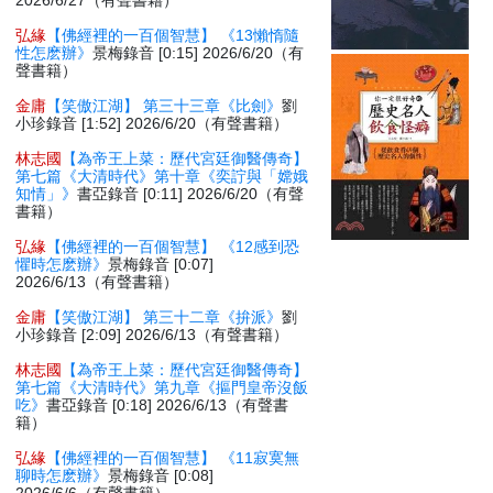
2026/6/27（有聲書籍）
弘緣
【佛經裡的一百個智慧】 《13懶惰隨
性怎麽辦》
景梅錄音 [0:15] 2026/6/20（有
聲書籍）
金庸
【笑傲江湖】 第三十三章《比劍》
劉
小珍錄音 [1:52] 2026/6/20（有聲書籍）
林志國
【為帝王上菜：歷代宮廷御醫傳奇】
第七篇《大清時代》第十章《奕詝與「嫦娥
知情」》
書亞錄音 [0:11] 2026/6/20（有聲
書籍）
弘緣
【佛經裡的一百個智慧】 《12感到恐
懼時怎麽辦》
景梅錄音 [0:07]
2026/6/13（有聲書籍）
金庸
【笑傲江湖】 第三十二章《拚派》
劉
小珍錄音 [2:09] 2026/6/13（有聲書籍）
林志國
【為帝王上菜：歷代宮廷御醫傳奇】
第七篇《大清時代》第九章《摳門皇帝沒飯
吃》
書亞錄音 [0:18] 2026/6/13（有聲書
籍）
弘緣
【佛經裡的一百個智慧】 《11寂寞無
聊時怎麽辦》
景梅錄音 [0:08]