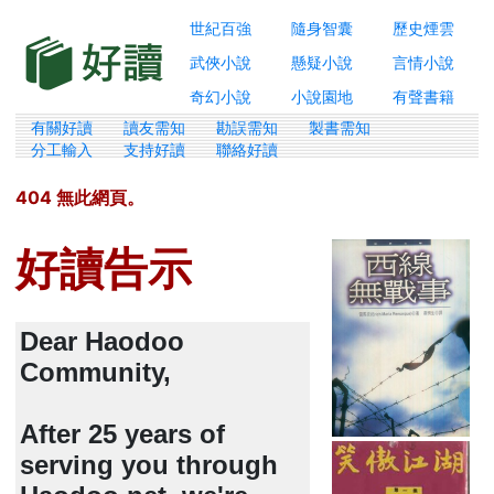
世紀百強
隨身智囊
歷史煙雲
武俠小說
懸疑小說
言情小說
奇幻小說
小說園地
有聲書籍
有關好讀
讀友需知
勘誤需知
製書需知
分工輸入
支持好讀
聯絡好讀
404 無此網頁。
好讀告示
Dear Haodoo
Community,
After 25 years of
serving you through