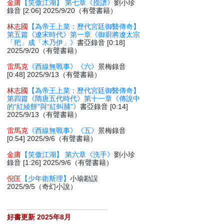
金庸
【笑傲江湖】 第七章《授譜》
劉小珍
錄音 [2:06] 2025/9/20（有聲書籍）
林志國
【為帝王上菜：歷代宮廷御醫傳奇】
第五篇《遼宋時代》第一章《御廚將遼太宗
「羓」成「木乃伊」》
書亞錄音 [0:18]
2025/9/20（有聲書籍）
雷馬克
《西線無戰事》《六》
景梅錄音
[0:48] 2025/9/13（有聲書籍）
林志國
【為帝王上菜：歷代宮廷御醫傳奇】
第四篇《隋唐五代時代》第十一章《傳說中
的“紅綾餅”與“紅虯脯”》
書亞錄音 [0:14]
2025/9/13（有聲書籍）
雷馬克
《西線無戰事》《五》
景梅錄音
[0:54] 2025/9/6（有聲書籍）
金庸
【笑傲江湖】 第六章《洗手》
劉小珍
錄音 [1:26] 2025/9/6（有聲書籍）
倪匡
【少年衛斯理】
小瑜勘誤
2025/9/5（奇幻小說）
好書更新 2025年8月