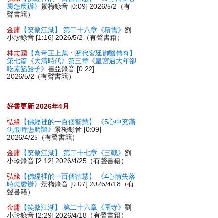
裏怎麽辦》
景梅錄音 [0:09] 2026/5/2（有
聲書籍）
金庸
【笑傲江湖】 第二十八章《積雪》
劉
小珍錄音 [1:16] 2026/5/2（有聲書籍）
林志國
【為帝王上菜：歷代宮廷御醫傳奇】
第七篇《大清時代》第三章《皇宮過大年卻
吃素餡餃子》
書亞錄音 [0:22]
2026/5/2（有聲書籍）
好書更新 2026年4月
弘緣
【佛經裡的一百個智慧】 《5心中充滿
仇恨時怎麽辦》
景梅錄音 [0:09]
2026/4/25（有聲書籍）
金庸
【笑傲江湖】 第二十七章《三戰》
劉
小珍錄音 [2:12] 2026/4/25（有聲書籍）
弘緣
【佛經裡的一百個智慧】 《4心情失落
時怎麽辦》
景梅錄音 [0:07] 2026/4/18（有
聲書籍）
金庸
【笑傲江湖】 第二十六章《圍寺》
劉
小珍錄音 [2:29] 2026/4/18（有聲書籍）