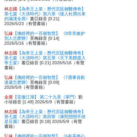
林志國
【為帝王上菜：歷代宮廷御醫傳奇】
第七篇《大清時代》第六章《後人杜撰出來
的滿漢全席》
書亞錄音 [0:21]
2026/5/23（有聲書籍）
弘緣
【佛經裡的一百個智慧】 《8常常嫉妒
別人怎麽辦》
景梅錄音 [0:14]
2026/5/16（有聲書籍）
林志國
【為帝王上菜：歷代宮廷御醫傳奇】
第七篇《大清時代》第五章《天下美饌盡入
帝王宴》
書亞錄音 [0:21] 2026/5/16（有聲
書籍）
弘緣
【佛經裡的一百個智慧】 《7遇事喜歡
逃避怎麽辦》
景梅錄音 [0:09]
2026/5/9（有聲書籍）
金庸
【笑傲江湖】 第二十九章《掌門》
劉
小珍錄音 [1:49] 2026/5/9（有聲書籍）
林志國
【為帝王上菜：歷代宮廷御醫傳奇】
第七篇《大清時代》第四章《康熙戀戀不捨
是豆腐》
書亞錄音 [0:18] 2026/5/9（有聲
書籍）
弘緣
【佛經裡的一百個智慧】 《6有吝嗇心