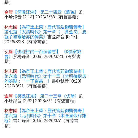
籍）
金庸
【笑傲江湖】 第二十四章《蒙冤》
劉
小珍錄音 [2:14] 2026/3/28（有聲書籍）
林志國
【為帝王上菜：歷代宮廷御醫傳奇】
第七篇《大清時代》第一章《「黃金肉」成
就了努爾哈赤的偉業》
書亞錄音 [0:15]
2026/3/28（有聲書籍）
弘緣
【佛經裡的一百個智慧】 《0佛家箴
言》
景梅錄音 [0:05] 2026/3/21（有聲書
籍）
林志國
【為帝王上菜：歷代宮廷御醫傳奇】
第六篇《元明時代》第十一章《大明御廚房
的祕製：「一了百當」》
書亞錄音 [0:20]
2026/3/21（有聲書籍）
金庸
【笑傲江湖】 第二十三章《伏擊》
劉
小珍錄音 [2:32] 2026/3/7（有聲書籍）
林志國
【為帝王上菜：歷代宮廷御醫傳奇】
第六篇《元明時代》第十章《木匠皇帝好雞
樅》
書亞錄音 [0:15] 2026/3/7（有聲書
籍）