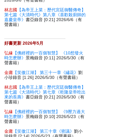
2026/6/6（有聲書籍）
林志國
【為帝王上菜：歷代宮廷御醫傳奇】
第七篇《大清時代》第八章《喜歡殺廚師的
嘉慶皇帝》
書亞錄音 [0:21] 2026/6/6（有
聲書籍）
好書更新 2026年5月
弘緣
【佛經裡的一百個智慧】 《10想發火
時怎麽辦》
景梅錄音 [0:11] 2026/5/30（有
聲書籍）
金庸
【笑傲江湖】 第三十一章《繡花》
劉
小珍錄音 [1:26] 2026/5/30（有聲書籍）
林志國
【為帝王上菜：歷代宮廷御醫傳奇】
第七篇《大清時代》第七章《乾隆皇帝吃出
來的長壽》
書亞錄音 [0:21] 2026/5/30（有
聲書籍）
弘緣
【佛經裡的一百個智慧】 《9壓力過大
時怎麽辦》
景梅錄音 [0:10] 2026/5/23（有
聲書籍）
金庸
【笑傲江湖】 第三十章《密議》
劉小
珍錄音 [2:14] 2026/5/23（有聲書籍）