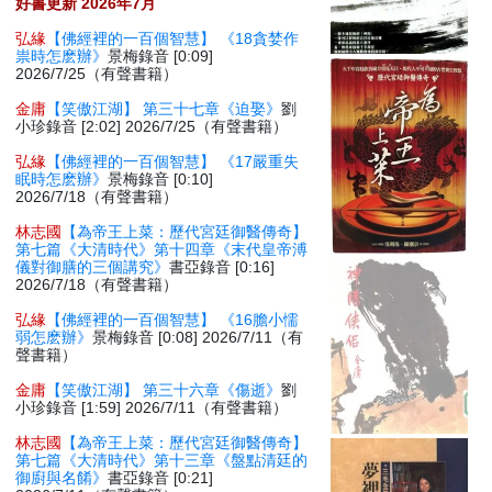
好書更新 2026年7月
弘緣
【佛經裡的一百個智慧】 《18貪婪作
祟時怎麽辦》
景梅錄音 [0:09]
2026/7/25（有聲書籍）
金庸
【笑傲江湖】 第三十七章《迫娶》
劉
小珍錄音 [2:02] 2026/7/25（有聲書籍）
弘緣
【佛經裡的一百個智慧】 《17嚴重失
眠時怎麽辦》
景梅錄音 [0:10]
2026/7/18（有聲書籍）
林志國
【為帝王上菜：歷代宮廷御醫傳奇】
第七篇《大清時代》第十四章《末代皇帝溥
儀對御膳的三個講究》
書亞錄音 [0:16]
2026/7/18（有聲書籍）
弘緣
【佛經裡的一百個智慧】 《16膽小懦
弱怎麽辦》
景梅錄音 [0:08] 2026/7/11（有
聲書籍）
金庸
【笑傲江湖】 第三十六章《傷逝》
劉
小珍錄音 [1:59] 2026/7/11（有聲書籍）
林志國
【為帝王上菜：歷代宮廷御醫傳奇】
第七篇《大清時代》第十三章《盤點清廷的
御廚與名餚》
書亞錄音 [0:21]