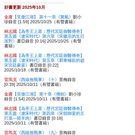
好書更新 2025年10月
金庸
【笑傲江湖】 第十一章《聚氣》
劉小
珍錄音 [1:59] 2025/10/25（有聲書籍）
林志國
【為帝王上菜：歷代宮廷御醫傳奇】
第五篇《遼宋時代》第六章《宋徽宗的生日
派對》
書亞錄音 [0:16] 2025/10/25（有聲
書籍）
林志國
【為帝王上菜：歷代宮廷御醫傳奇】
第五篇《遼宋時代》第五章《窮奢極欲的趙
宋宮廷豪宴》
書亞錄音 [0:22]
2025/10/18（有聲書籍）
雷馬克
《西線無戰事》《十》
景梅錄音
[0:39] 2025/10/11（有聲書籍）
金庸
【笑傲江湖】 第十章《傳劍》
劉小珍
錄音 [1:54] 2025/10/11（有聲書籍）
林志國
【為帝王上菜：歷代宮廷御醫傳奇】
第五篇《遼宋時代》第四章《宋朝御宴的主
打菜—燒羊肉》
書亞錄音 [0:18]
2025/10/11（有聲書籍）
雷馬克
《西線無戰事》《九》
景梅錄音