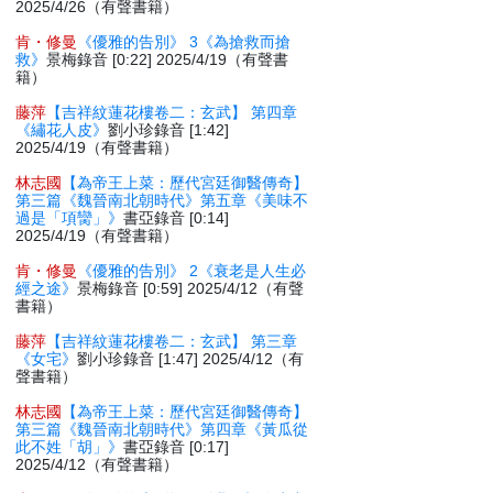
2025/4/26（有聲書籍）
肯・修曼
《優雅的告別》 3《為搶救而搶
救》
景梅錄音 [0:22] 2025/4/19（有聲書
籍）
藤萍
【吉祥紋蓮花樓卷二：玄武】 第四章
《繡花人皮》
劉小珍錄音 [1:42]
2025/4/19（有聲書籍）
林志國
【為帝王上菜：歷代宮廷御醫傳奇】
第三篇《魏晉南北朝時代》第五章《美味不
過是「項臠」》
書亞錄音 [0:14]
2025/4/19（有聲書籍）
肯・修曼
《優雅的告別》 2《衰老是人生必
經之途》
景梅錄音 [0:59] 2025/4/12（有聲
書籍）
藤萍
【吉祥紋蓮花樓卷二：玄武】 第三章
《女宅》
劉小珍錄音 [1:47] 2025/4/12（有
聲書籍）
林志國
【為帝王上菜：歷代宮廷御醫傳奇】
第三篇《魏晉南北朝時代》第四章《黃瓜從
此不姓「胡」》
書亞錄音 [0:17]
2025/4/12（有聲書籍）