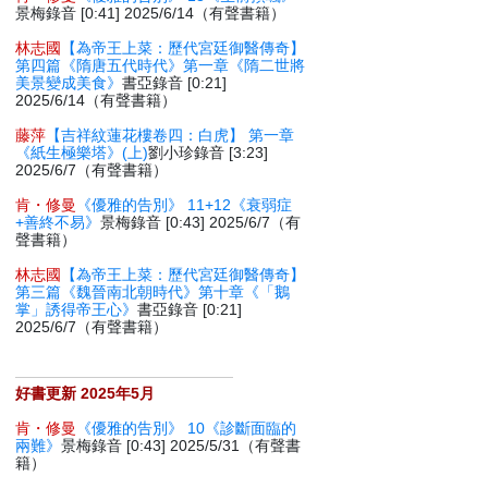
景梅錄音 [0:41] 2025/6/14（有聲書籍）
林志國
【為帝王上菜：歷代宮廷御醫傳奇】
第四篇《隋唐五代時代》第一章《隋二世將
美景變成美食》
書亞錄音 [0:21]
2025/6/14（有聲書籍）
藤萍
【吉祥紋蓮花樓卷四：白虎】 第一章
《紙生極樂塔》(上)
劉小珍錄音 [3:23]
2025/6/7（有聲書籍）
肯・修曼
《優雅的告別》 11+12《衰弱症
+善終不易》
景梅錄音 [0:43] 2025/6/7（有
聲書籍）
林志國
【為帝王上菜：歷代宮廷御醫傳奇】
第三篇《魏晉南北朝時代》第十章《「鵝
掌」誘得帝王心》
書亞錄音 [0:21]
2025/6/7（有聲書籍）
好書更新 2025年5月
肯・修曼
《優雅的告別》 10《診斷面臨的
兩難》
景梅錄音 [0:43] 2025/5/31（有聲書
籍）