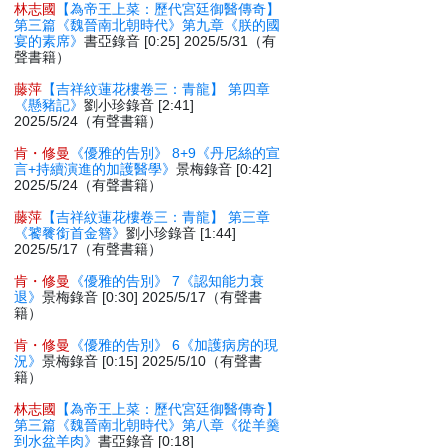
林志國
【為帝王上菜：歷代宮廷御醫傳奇】
第三篇《魏晉南北朝時代》第九章《朕的國
宴的素席》
書亞錄音 [0:25] 2025/5/31（有
聲書籍）
藤萍
【吉祥紋蓮花樓卷三：青龍】 第四章
《懸豬記》
劉小珍錄音 [2:41]
2025/5/24（有聲書籍）
肯・修曼
《優雅的告別》 8+9《丹尼絲的宣
言+持續演進的加護醫學》
景梅錄音 [0:42]
2025/5/24（有聲書籍）
藤萍
【吉祥紋蓮花樓卷三：青龍】 第三章
《饕餮銜首金簪》
劉小珍錄音 [1:44]
2025/5/17（有聲書籍）
肯・修曼
《優雅的告別》 7《認知能力衰
退》
景梅錄音 [0:30] 2025/5/17（有聲書
籍）
肯・修曼
《優雅的告別》 6《加護病房的現
況》
景梅錄音 [0:15] 2025/5/10（有聲書
籍）
林志國
【為帝王上菜：歷代宮廷御醫傳奇】
第三篇《魏晉南北朝時代》第八章《從羊羹
到水盆羊肉》
書亞錄音 [0:18]