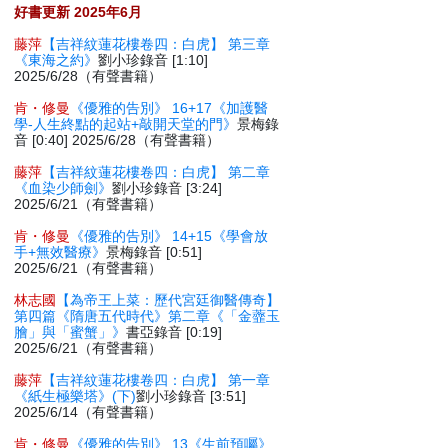
好書更新 2025年6月
藤萍
【吉祥紋蓮花樓卷四：白虎】 第三章
《東海之約》
劉小珍錄音 [1:10]
2025/6/28（有聲書籍）
肯・修曼
《優雅的告別》 16+17《加護醫
學-人生終點的起站+敲開天堂的門》
景梅錄
音 [0:40] 2025/6/28（有聲書籍）
藤萍
【吉祥紋蓮花樓卷四：白虎】 第二章
《血染少師劍》
劉小珍錄音 [3:24]
2025/6/21（有聲書籍）
肯・修曼
《優雅的告別》 14+15《學會放
手+無效醫療》
景梅錄音 [0:51]
2025/6/21（有聲書籍）
林志國
【為帝王上菜：歷代宮廷御醫傳奇】
第四篇《隋唐五代時代》第二章《「金虀玉
膾」與「蜜蟹」》
書亞錄音 [0:19]
2025/6/21（有聲書籍）
藤萍
【吉祥紋蓮花樓卷四：白虎】 第一章
《紙生極樂塔》(下)
劉小珍錄音 [3:51]
2025/6/14（有聲書籍）
肯・修曼
《優雅的告別》 13《生前預囑》