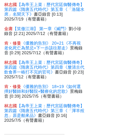
林志國
【為帝王上菜：歷代宮廷御醫傳奇】
第四篇《隋唐五代時代》第五章《「洛陽水
席」名聞天下》
書亞錄音 [0:13]
2025/7/19（有聲書籍）
金庸
【笑傲江湖】 第一章《滅門》
劉小珍
錄音 [2:21] 2025/7/12（有聲書籍）
肯・修曼
《優雅的告別》 20+21《不再視
老化死亡為禁忌+下一步該往那走》
景梅錄
音 [0:29] 2025/7/12（有聲書籍）
林志國
【為帝王上菜：歷代宮廷御醫傳奇】
第四篇《隋唐五代時代》第四章《釐清古代
飲食界一樁打不完的官司》
書亞錄音 [0:23]
2025/7/12（有聲書籍）
肯・修曼
《優雅的告別》 18+19《如何選
擇好醫師和好醫院+醫療化的悲歌》
景梅錄
音 [0:39] 2025/7/5（有聲書籍）
林志國
【為帝王上菜：歷代宮廷御醫傳奇】
第四篇《隋唐五代時代》第三章《「渾羊殁
忽」原是舶來品》
書亞錄音 [0:16]
2025/7/5（有聲書籍）