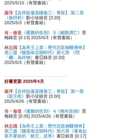
2025/5/10（有聲書籍）
藤萍
【吉祥紋蓮花樓卷三：青龍】 第二章
《食狩村》
劉小珍錄音 [3:20]
2025/5/3（有聲書籍）
肯・修曼
《優雅的告別》 5《細胞凋亡》
景
梅錄音 [0:13] 2025/5/3（有聲書籍）
林志國
【為帝王上菜：歷代宮廷御醫傳奇】
第三篇《魏晉南北朝時代》第七章 《問
「粣」為何物》
書亞錄音 [0:20]
2025/5/3（有聲書籍）
好書更新 2025年4月
藤萍
【吉祥紋蓮花樓卷三：青龍】 第一章
《龍王棺》
劉小珍錄音 [3:00]
2025/4/26（有聲書籍）
肯・修曼
《優雅的告別》 4《晚年跌倒》
景
梅錄音 [0:35] 2025/4/26（有聲書籍）
林志國
【為帝王上菜：歷代宮廷御醫傳奇】
第三篇《魏晉南北朝時代》第六章《暴食起
來不要命的「豬王」皇帝》
書亞錄音 [0:17]