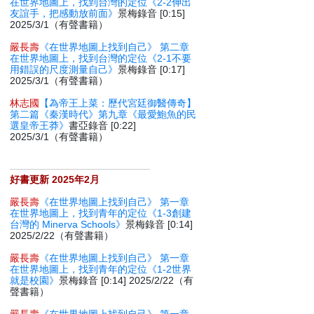
在世界地圖上，找到台灣的定位《2-2伸出
友誼手，把感動放前面》
景梅錄音 [0:15]
2025/3/1（有聲書籍）
嚴長壽
《在世界地圖上找到自己》 第二章
在世界地圖上，找到台灣的定位《2-1不要
用錯誤的尺度測量自己》
景梅錄音 [0:17]
2025/3/1（有聲書籍）
林志國
【為帝王上菜：歷代宮廷御醫傳奇】
第二篇《秦漢時代》第九章《最愛鮑魚的民
選皇帝王莽》
書亞錄音 [0:22]
2025/3/1（有聲書籍）
好書更新 2025年2月
嚴長壽
《在世界地圖上找到自己》 第一章
在世界地圖上，找到青年的定位《1-3創建
台灣的 Minerva Schools》
景梅錄音 [0:14]
2025/2/22（有聲書籍）
嚴長壽
《在世界地圖上找到自己》 第一章
在世界地圖上，找到青年的定位《1-2世界
就是校園》
景梅錄音 [0:14] 2025/2/22（有
聲書籍）