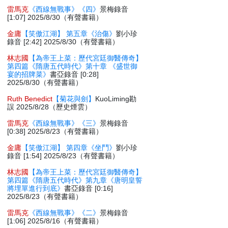
雷馬克
《西線無戰事》《四》
景梅錄音
[1:07] 2025/8/30（有聲書籍）
金庸
【笑傲江湖】 第五章《治傷》
劉小珍
錄音 [2:42] 2025/8/30（有聲書籍）
林志國
【為帝王上菜：歷代宮廷御醫傳奇】
第四篇《隋唐五代時代》第十章 《盛世御
宴的招牌菜》
書亞錄音 [0:28]
2025/8/30（有聲書籍）
Ruth Benedict
【菊花與劍】
KuoLiming勘
誤 2025/8/28（歷史煙雲）
雷馬克
《西線無戰事》《三》
景梅錄音
[0:38] 2025/8/23（有聲書籍）
金庸
【笑傲江湖】 第四章《坐鬥》
劉小珍
錄音 [1:54] 2025/8/23（有聲書籍）
林志國
【為帝王上菜：歷代宮廷御醫傳奇】
第四篇《隋唐五代時代》第九章《唐明皇誓
將埋單進行到底》
書亞錄音 [0:16]
2025/8/23（有聲書籍）
雷馬克
《西線無戰事》《二》
景梅錄音
[1:06] 2025/8/16（有聲書籍）