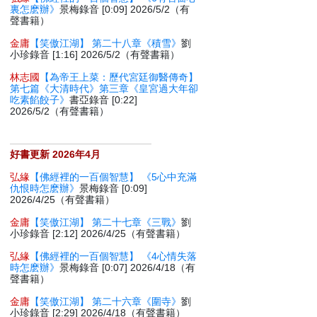
裏怎麽辦》
景梅錄音 [0:09] 2026/5/2（有
聲書籍）
金庸
【笑傲江湖】 第二十八章《積雪》
劉
小珍錄音 [1:16] 2026/5/2（有聲書籍）
林志國
【為帝王上菜：歷代宮廷御醫傳奇】
第七篇《大清時代》第三章《皇宮過大年卻
吃素餡餃子》
書亞錄音 [0:22]
2026/5/2（有聲書籍）
好書更新 2026年4月
弘緣
【佛經裡的一百個智慧】 《5心中充滿
仇恨時怎麽辦》
景梅錄音 [0:09]
2026/4/25（有聲書籍）
金庸
【笑傲江湖】 第二十七章《三戰》
劉
小珍錄音 [2:12] 2026/4/25（有聲書籍）
弘緣
【佛經裡的一百個智慧】 《4心情失落
時怎麽辦》
景梅錄音 [0:07] 2026/4/18（有
聲書籍）
金庸
【笑傲江湖】 第二十六章《圍寺》
劉
小珍錄音 [2:29] 2026/4/18（有聲書籍）