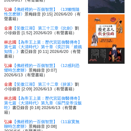
2026/6/27（有聲書籍）
弘緣
【佛經裡的一百個智慧】 《13懶惰隨
性怎麽辦》
景梅錄音 [0:15] 2026/6/20（有
聲書籍）
金庸
【笑傲江湖】 第三十三章《比劍》
劉
小珍錄音 [1:52] 2026/6/20（有聲書籍）
林志國
【為帝王上菜：歷代宮廷御醫傳奇】
第七篇《大清時代》第十章《奕詝與「嫦娥
知情」》
書亞錄音 [0:11] 2026/6/20（有聲
書籍）
弘緣
【佛經裡的一百個智慧】 《12感到恐
懼時怎麽辦》
景梅錄音 [0:07]
2026/6/13（有聲書籍）
金庸
【笑傲江湖】 第三十二章《拚派》
劉
小珍錄音 [2:09] 2026/6/13（有聲書籍）
林志國
【為帝王上菜：歷代宮廷御醫傳奇】
第七篇《大清時代》第九章《摳門皇帝沒飯
吃》
書亞錄音 [0:18] 2026/6/13（有聲書
籍）
弘緣
【佛經裡的一百個智慧】 《11寂寞無
聊時怎麽辦》
景梅錄音 [0:08]