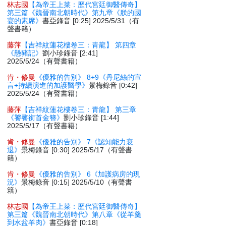
林志國
【為帝王上菜：歷代宮廷御醫傳奇】
第三篇《魏晉南北朝時代》第九章《朕的國
宴的素席》
書亞錄音 [0:25] 2025/5/31（有
聲書籍）
藤萍
【吉祥紋蓮花樓卷三：青龍】 第四章
《懸豬記》
劉小珍錄音 [2:41]
2025/5/24（有聲書籍）
肯・修曼
《優雅的告別》 8+9《丹尼絲的宣
言+持續演進的加護醫學》
景梅錄音 [0:42]
2025/5/24（有聲書籍）
藤萍
【吉祥紋蓮花樓卷三：青龍】 第三章
《饕餮銜首金簪》
劉小珍錄音 [1:44]
2025/5/17（有聲書籍）
肯・修曼
《優雅的告別》 7《認知能力衰
退》
景梅錄音 [0:30] 2025/5/17（有聲書
籍）
肯・修曼
《優雅的告別》 6《加護病房的現
況》
景梅錄音 [0:15] 2025/5/10（有聲書
籍）
林志國
【為帝王上菜：歷代宮廷御醫傳奇】
第三篇《魏晉南北朝時代》第八章《從羊羹
到水盆羊肉》
書亞錄音 [0:18]