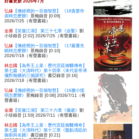
好書更新 2026年7月
弘緣
【佛經裡的一百個智慧】 《18貪婪作
祟時怎麽辦》
景梅錄音 [0:09]
2026/7/25（有聲書籍）
金庸
【笑傲江湖】 第三十七章《迫娶》
劉
小珍錄音 [2:02] 2026/7/25（有聲書籍）
弘緣
【佛經裡的一百個智慧】 《17嚴重失
眠時怎麽辦》
景梅錄音 [0:10]
2026/7/18（有聲書籍）
林志國
【為帝王上菜：歷代宮廷御醫傳奇】
第七篇《大清時代》第十四章《末代皇帝溥
儀對御膳的三個講究》
書亞錄音 [0:16]
2026/7/18（有聲書籍）
弘緣
【佛經裡的一百個智慧】 《16膽小懦
弱怎麽辦》
景梅錄音 [0:08] 2026/7/11（有
聲書籍）
金庸
【笑傲江湖】 第三十六章《傷逝》
劉
小珍錄音 [1:59] 2026/7/11（有聲書籍）
林志國
【為帝王上菜：歷代宮廷御醫傳奇】
第七篇《大清時代》第十三章《盤點清廷的
御廚與名餚》
書亞錄音 [0:21]