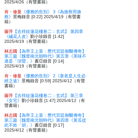
2025/4/26（有聲書籍）
肯・修曼
《優雅的告別》 3《為搶救而搶
救》
景梅錄音 [0:22] 2025/4/19（有聲書
籍）
藤萍
【吉祥紋蓮花樓卷二：玄武】 第四章
《繡花人皮》
劉小珍錄音 [1:42]
2025/4/19（有聲書籍）
林志國
【為帝王上菜：歷代宮廷御醫傳奇】
第三篇《魏晉南北朝時代》第五章《美味不
過是「項臠」》
書亞錄音 [0:14]
2025/4/19（有聲書籍）
肯・修曼
《優雅的告別》 2《衰老是人生必
經之途》
景梅錄音 [0:59] 2025/4/12（有聲
書籍）
藤萍
【吉祥紋蓮花樓卷二：玄武】 第三章
《女宅》
劉小珍錄音 [1:47] 2025/4/12（有
聲書籍）
林志國
【為帝王上菜：歷代宮廷御醫傳奇】
第三篇《魏晉南北朝時代》第四章《黃瓜從
此不姓「胡」》
書亞錄音 [0:17]
2025/4/12（有聲書籍）