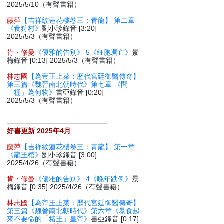
2025/5/10（有聲書籍）
藤萍
【吉祥紋蓮花樓卷三：青龍】 第二章
《食狩村》
劉小珍錄音 [3:20]
2025/5/3（有聲書籍）
肯・修曼
《優雅的告別》 5《細胞凋亡》
景
梅錄音 [0:13] 2025/5/3（有聲書籍）
林志國
【為帝王上菜：歷代宮廷御醫傳奇】
第三篇《魏晉南北朝時代》第七章 《問
「粣」為何物》
書亞錄音 [0:20]
2025/5/3（有聲書籍）
好書更新 2025年4月
藤萍
【吉祥紋蓮花樓卷三：青龍】 第一章
《龍王棺》
劉小珍錄音 [3:00]
2025/4/26（有聲書籍）
肯・修曼
《優雅的告別》 4《晚年跌倒》
景
梅錄音 [0:35] 2025/4/26（有聲書籍）
林志國
【為帝王上菜：歷代宮廷御醫傳奇】
第三篇《魏晉南北朝時代》第六章《暴食起
來不要命的「豬王」皇帝》
書亞錄音 [0:17]