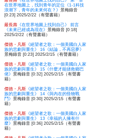
嚴長壽
《在世界地圖上找到自己》 第一章
在世界地圖上，找到青年的定位《1-1科技
浪潮下，青年的未來何在？》
景梅錄音
[0:23] 2025/2/22（有聲書籍）
嚴長壽
《在世界地圖上找到自己》 前言
《未來已經成為現在》
景梅錄音 [0:18]
2025/2/22（有聲書籍）
傑德・凡斯
《絕望者之歌：一個美國白人家
族的悲劇與重生》 16《結論，不再惡夢》
景梅錄音 [0:23] 2025/2/15（有聲書籍）
傑德・凡斯
《絕望者之歌：一個美國白人家
族的悲劇與重生》 15《什麼才能拯救鄉巴
佬》
景梅錄音 [0:32] 2025/2/15（有聲書
籍）
傑德・凡斯
《絕望者之歌：一個美國白人家
族的悲劇與重生》 14《與內在的怪物戰
鬥》
景梅錄音 [0:30] 2025/2/15（有聲書
籍）
傑德・凡斯
《絕望者之歌：一個美國白人家
族的悲劇與重生》 13《幸福的人擁有什
麼》
景梅錄音 [0:36] 2025/2/15（有聲書
籍）