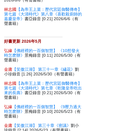
2026/6/6（有聲書籍）
林志國
【為帝王上菜：歷代宮廷御醫傳奇】
第七篇《大清時代》第八章《喜歡殺廚師的
嘉慶皇帝》
書亞錄音 [0:21] 2026/6/6（有
聲書籍）
好書更新 2026年5月
弘緣
【佛經裡的一百個智慧】 《10想發火
時怎麽辦》
景梅錄音 [0:11] 2026/5/30（有
聲書籍）
金庸
【笑傲江湖】 第三十一章《繡花》
劉
小珍錄音 [1:26] 2026/5/30（有聲書籍）
林志國
【為帝王上菜：歷代宮廷御醫傳奇】
第七篇《大清時代》第七章《乾隆皇帝吃出
來的長壽》
書亞錄音 [0:21] 2026/5/30（有
聲書籍）
弘緣
【佛經裡的一百個智慧】 《9壓力過大
時怎麽辦》
景梅錄音 [0:10] 2026/5/23（有
聲書籍）
金庸
【笑傲江湖】 第三十章《密議》
劉小
珍錄音 [2:14] 2026/5/23（有聲書籍）