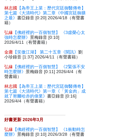
林志國
【為帝王上菜：歷代宮廷御醫傳奇】
第七篇《大清時代》第二章《中國宮廷御膳
之最》
書亞錄音 [0:20] 2026/4/18（有聲書
籍）
弘緣
【佛經裡的一百個智慧】 《3虛榮心太
強時怎麼辦》
景梅錄音 [0:10]
2026/4/11（有聲書籍）
金庸
【笑傲江湖】 第二十五章《聞訊》
劉
小珍錄音 [1:37] 2026/4/11（有聲書籍）
弘緣
【佛經裡的一百個智慧】 《2緊張不安
時怎麼辦》
景梅錄音 [0:11] 2026/4/4（有
聲書籍）
林志國
【為帝王上菜：歷代宮廷御醫傳奇】
第七篇《大清時代》第一章《「黃金肉」成
就了努爾哈赤的偉業》
書亞錄音 [0:16]
2026/4/4（有聲書籍）
好書更新 2026年3月
弘緣
【佛經裡的一百個智慧】 《1衝動時怎
麼辦》
景梅錄音 [0:10] 2026/3/28（有聲書