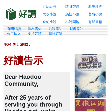
世紀百強
隨身智囊
歷史煙雲
武俠小說
懸疑小說
言情小說
奇幻小說
小說園地
有聲書籍
有關好讀
讀友需知
勘誤需知
製書需知
分工輸入
支持好讀
聯絡好讀
404 無此網頁。
好讀告示
Dear Haodoo
Community,
After 25 years of
serving you through