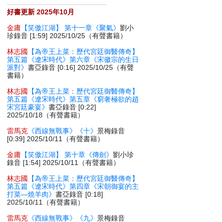
好書更新 2025年10月
金庸
【笑傲江湖】 第十一章《聚氣》
劉小
珍錄音 [1:59] 2025/10/25（有聲書籍）
林志國
【為帝王上菜：歷代宮廷御醫傳奇】
第五篇《遼宋時代》第六章《宋徽宗的生日
派對》
書亞錄音 [0:16] 2025/10/25（有聲
書籍）
林志國
【為帝王上菜：歷代宮廷御醫傳奇】
第五篇《遼宋時代》第五章《窮奢極欲的趙
宋宮廷豪宴》
書亞錄音 [0:22]
2025/10/18（有聲書籍）
雷馬克
《西線無戰事》《十》
景梅錄音
[0:39] 2025/10/11（有聲書籍）
金庸
【笑傲江湖】 第十章《傳劍》
劉小珍
錄音 [1:54] 2025/10/11（有聲書籍）
林志國
【為帝王上菜：歷代宮廷御醫傳奇】
第五篇《遼宋時代》第四章《宋朝御宴的主
打菜—燒羊肉》
書亞錄音 [0:18]
2025/10/11（有聲書籍）
雷馬克
《西線無戰事》《九》
景梅錄音