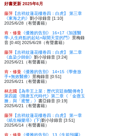
好書更新 2025年6月
藤萍
【吉祥紋蓮花樓卷四：白虎】 第三章
《東海之約》
劉小珍錄音 [1:10]
2025/6/28（有聲書籍）
肯・修曼
《優雅的告別》 16+17《加護醫
學-人生終點的起站+敲開天堂的門》
景梅錄
音 [0:40] 2025/6/28（有聲書籍）
藤萍
【吉祥紋蓮花樓卷四：白虎】 第二章
《血染少師劍》
劉小珍錄音 [3:24]
2025/6/21（有聲書籍）
肯・修曼
《優雅的告別》 14+15《學會放
手+無效醫療》
景梅錄音 [0:51]
2025/6/21（有聲書籍）
林志國
【為帝王上菜：歷代宮廷御醫傳奇】
第四篇《隋唐五代時代》第二章《「金虀玉
膾」與「蜜蟹」》
書亞錄音 [0:19]
2025/6/21（有聲書籍）
藤萍
【吉祥紋蓮花樓卷四：白虎】 第一章
《紙生極樂塔》(下)
劉小珍錄音 [3:51]
2025/6/14（有聲書籍）
肯・修曼
《優雅的告別》 13《生前預囑》