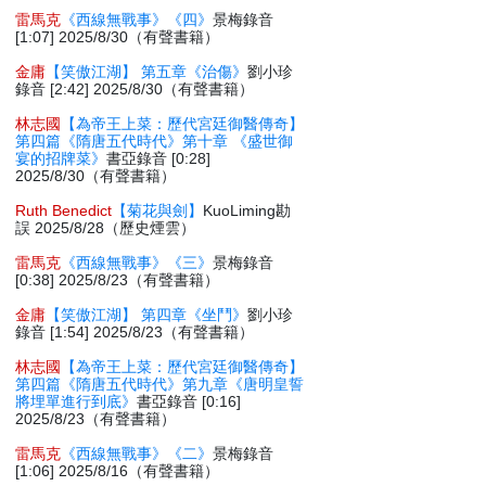
雷馬克
《西線無戰事》《四》
景梅錄音
[1:07] 2025/8/30（有聲書籍）
金庸
【笑傲江湖】 第五章《治傷》
劉小珍
錄音 [2:42] 2025/8/30（有聲書籍）
林志國
【為帝王上菜：歷代宮廷御醫傳奇】
第四篇《隋唐五代時代》第十章 《盛世御
宴的招牌菜》
書亞錄音 [0:28]
2025/8/30（有聲書籍）
Ruth Benedict
【菊花與劍】
KuoLiming勘
誤 2025/8/28（歷史煙雲）
雷馬克
《西線無戰事》《三》
景梅錄音
[0:38] 2025/8/23（有聲書籍）
金庸
【笑傲江湖】 第四章《坐鬥》
劉小珍
錄音 [1:54] 2025/8/23（有聲書籍）
林志國
【為帝王上菜：歷代宮廷御醫傳奇】
第四篇《隋唐五代時代》第九章《唐明皇誓
將埋單進行到底》
書亞錄音 [0:16]
2025/8/23（有聲書籍）
雷馬克
《西線無戰事》《二》
景梅錄音
[1:06] 2025/8/16（有聲書籍）