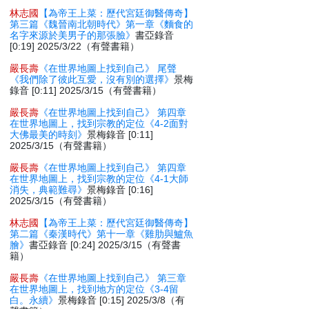
林志國
【為帝王上菜：歷代宮廷御醫傳奇】
第三篇《魏晉南北朝時代》第一章《麵食的
名字來源於美男子的那張臉》
書亞錄音
[0:19] 2025/3/22（有聲書籍）
嚴長壽
《在世界地圖上找到自己》 尾聲
《我們除了彼此互愛，沒有別的選擇》
景梅
錄音 [0:11] 2025/3/15（有聲書籍）
嚴長壽
《在世界地圖上找到自己》 第四章
在世界地圖上，找到宗教的定位《4-2面對
大佛最美的時刻》
景梅錄音 [0:11]
2025/3/15（有聲書籍）
嚴長壽
《在世界地圖上找到自己》 第四章
在世界地圖上，找到宗教的定位《4-1大師
消失，典範難尋》
景梅錄音 [0:16]
2025/3/15（有聲書籍）
林志國
【為帝王上菜：歷代宮廷御醫傳奇】
第二篇《秦漢時代》第十一章《雞肋與鱸魚
膾》
書亞錄音 [0:24] 2025/3/15（有聲書
籍）
嚴長壽
《在世界地圖上找到自己》 第三章
在世界地圖上，找到地方的定位《3-4留
白。永續》
景梅錄音 [0:15] 2025/3/8（有