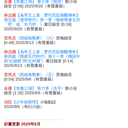
金庸
【笑傲江湖】 第七章《授譜》
劉小珍
錄音 [2:06] 2025/9/20（有聲書籍）
林志國
【為帝王上菜：歷代宮廷御醫傳奇】
第五篇《遼宋時代》第一章《御廚將遼太宗
「羓」成「木乃伊」》
書亞錄音 [0:18]
2025/9/20（有聲書籍）
雷馬克
《西線無戰事》《六》
景梅錄音
[0:48] 2025/9/13（有聲書籍）
林志國
【為帝王上菜：歷代宮廷御醫傳奇】
第四篇《隋唐五代時代》第十一章《傳說中
的“紅綾餅”與“紅虯脯”》
書亞錄音 [0:14]
2025/9/13（有聲書籍）
雷馬克
《西線無戰事》《五》
景梅錄音
[0:54] 2025/9/6（有聲書籍）
金庸
【笑傲江湖】 第六章《洗手》
劉小珍
錄音 [1:26] 2025/9/6（有聲書籍）
倪匡
【少年衛斯理】
小瑜勘誤
2025/9/5（奇幻小說）
好書更新 2025年8月