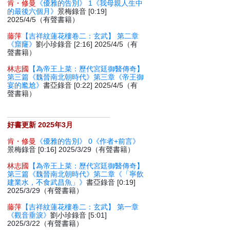
肯・修曼
《優雅的告別》 1《我母親人生中
的最後六個月》
景梅錄音 [0:19]
2025/4/5（有聲書籍）
藤萍
【吉祥紋蓮花樓卷二：玄武】 第二章
《窟窿》
劉小珍錄音 [2:16] 2025/4/5（有
聲書籍）
林志國
【為帝王上菜：歷代宮廷御醫傳奇】
第三篇《魏晉南北朝時代》第三章《帝王御
宴的尷尬》
書亞錄音 [0:22] 2025/4/5（有
聲書籍）
好書更新 2025年3月
肯・修曼
《優雅的告別》 0《作者+前言》
景梅錄音 [0:16] 2025/3/29（有聲書籍）
林志國
【為帝王上菜：歷代宮廷御醫傳奇】
第三篇《魏晉南北朝時代》第二章《「寧飲
建業水，不食武昌魚」》
書亞錄音 [0:19]
2025/3/29（有聲書籍）
藤萍
【吉祥紋蓮花樓卷二：玄武】 第一章
《觀音垂淚》
劉小珍錄音 [5:01]
2025/3/22（有聲書籍）