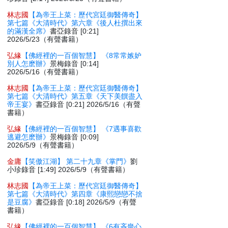
林志國
【為帝王上菜：歷代宮廷御醫傳奇】
第七篇《大清時代》第六章《後人杜撰出來
的滿漢全席》
書亞錄音 [0:21]
2026/5/23（有聲書籍）
弘緣
【佛經裡的一百個智慧】 《8常常嫉妒
別人怎麽辦》
景梅錄音 [0:14]
2026/5/16（有聲書籍）
林志國
【為帝王上菜：歷代宮廷御醫傳奇】
第七篇《大清時代》第五章《天下美饌盡入
帝王宴》
書亞錄音 [0:21] 2026/5/16（有聲
書籍）
弘緣
【佛經裡的一百個智慧】 《7遇事喜歡
逃避怎麽辦》
景梅錄音 [0:09]
2026/5/9（有聲書籍）
金庸
【笑傲江湖】 第二十九章《掌門》
劉
小珍錄音 [1:49] 2026/5/9（有聲書籍）
林志國
【為帝王上菜：歷代宮廷御醫傳奇】
第七篇《大清時代》第四章《康熙戀戀不捨
是豆腐》
書亞錄音 [0:18] 2026/5/9（有聲
書籍）
弘緣
【佛經裡的一百個智慧】 《6有吝嗇心