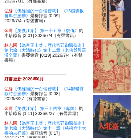
2026/7/11（有聲書籍）
弘緣
【佛經裡的一百個智慧】 《15感覺很
自卑怎麽辦》
景梅錄音 [0:09]
2026/7/4（有聲書籍）
金庸
【笑傲江湖】 第三十五章《復仇》
劉
小珍錄音 [3:01] 2026/7/4（有聲書籍）
林志國
【為帝王上菜：歷代宮廷御醫傳奇】
第七篇《大清時代》第十二章《老佛爺與羅
漢全齋》
書亞錄音 [0:19] 2026/7/4（有聲
書籍）
好書更新 2026年6月
弘緣
【佛經裡的一百個智慧】 《14鬱鬱寡
歡時怎麽辦》
景梅錄音 [0:08]
2026/6/27（有聲書籍）
金庸
【笑傲江湖】 第三十四章《奪帥》
劉
小珍錄音 [1:11] 2026/6/27（有聲書籍）
林志國
【為帝王上菜：歷代宮廷御醫傳奇】
第七篇《大清時代》第十一章《慈禧六十大
壽的吉祥菜》
書亞錄音 [0:17]