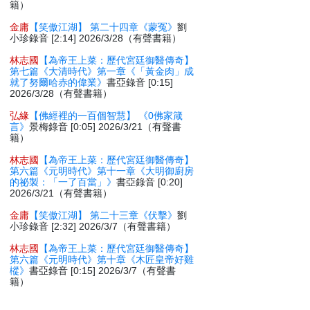
籍）
金庸
【笑傲江湖】 第二十四章《蒙冤》
劉
小珍錄音 [2:14] 2026/3/28（有聲書籍）
林志國
【為帝王上菜：歷代宮廷御醫傳奇】
第七篇《大清時代》第一章《「黃金肉」成
就了努爾哈赤的偉業》
書亞錄音 [0:15]
2026/3/28（有聲書籍）
弘緣
【佛經裡的一百個智慧】 《0佛家箴
言》
景梅錄音 [0:05] 2026/3/21（有聲書
籍）
林志國
【為帝王上菜：歷代宮廷御醫傳奇】
第六篇《元明時代》第十一章《大明御廚房
的祕製：「一了百當」》
書亞錄音 [0:20]
2026/3/21（有聲書籍）
金庸
【笑傲江湖】 第二十三章《伏擊》
劉
小珍錄音 [2:32] 2026/3/7（有聲書籍）
林志國
【為帝王上菜：歷代宮廷御醫傳奇】
第六篇《元明時代》第十章《木匠皇帝好雞
樅》
書亞錄音 [0:15] 2026/3/7（有聲書
籍）