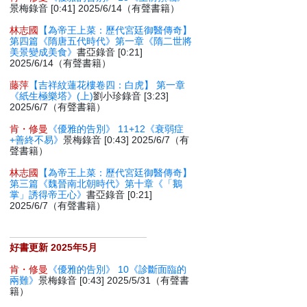
景梅錄音 [0:41] 2025/6/14（有聲書籍）
林志國
【為帝王上菜：歷代宮廷御醫傳奇】
第四篇《隋唐五代時代》第一章《隋二世將
美景變成美食》
書亞錄音 [0:21]
2025/6/14（有聲書籍）
藤萍
【吉祥紋蓮花樓卷四：白虎】 第一章
《紙生極樂塔》(上)
劉小珍錄音 [3:23]
2025/6/7（有聲書籍）
肯・修曼
《優雅的告別》 11+12《衰弱症
+善終不易》
景梅錄音 [0:43] 2025/6/7（有
聲書籍）
林志國
【為帝王上菜：歷代宮廷御醫傳奇】
第三篇《魏晉南北朝時代》第十章《「鵝
掌」誘得帝王心》
書亞錄音 [0:21]
2025/6/7（有聲書籍）
好書更新 2025年5月
肯・修曼
《優雅的告別》 10《診斷面臨的
兩難》
景梅錄音 [0:43] 2025/5/31（有聲書
籍）