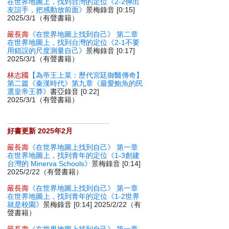
在世界地圖上，找到台灣的定位《2-2伸出
友誼手，把感動放前面》
景梅錄音 [0:15]
2025/3/1（有聲書籍）
嚴長壽
《在世界地圖上找到自己》 第二章
在世界地圖上，找到台灣的定位《2-1不要
用錯誤的尺度測量自己》
景梅錄音 [0:17]
2025/3/1（有聲書籍）
林志國
【為帝王上菜：歷代宮廷御醫傳奇】
第二篇《秦漢時代》第九章《最愛鮑魚的民
選皇帝王莽》
書亞錄音 [0:22]
2025/3/1（有聲書籍）
好書更新 2025年2月
嚴長壽
《在世界地圖上找到自己》 第一章
在世界地圖上，找到青年的定位《1-3創建
台灣的 Minerva Schools》
景梅錄音 [0:14]
2025/2/22（有聲書籍）
嚴長壽
《在世界地圖上找到自己》 第一章
在世界地圖上，找到青年的定位《1-2世界
就是校園》
景梅錄音 [0:14] 2025/2/22（有
聲書籍）