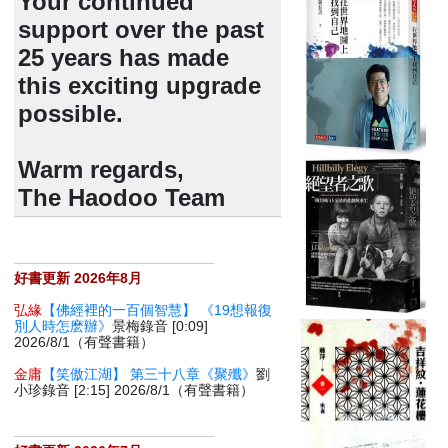
Your continued
support over the past
25 years has made
this exciting upgrade
possible.
Warm regards,
The Haodoo Team
好書更新 2026年8月
弘緣
【佛經裡的一百個智慧】 《19想報復
別人時怎麽辦》
景梅錄音 [0:09]
2026/8/1（有聲書籍）
金庸
【笑傲江湖】 第三十八章《聚殲》
劉
小珍錄音 [2:15] 2026/8/1（有聲書籍）