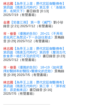
林志國
【為帝王上菜：歷代宮廷御醫傳奇】
第四篇《隋唐五代時代》第五章《「洛陽水
席」名聞天下》
書亞錄音 [0:13]
2025/7/19（有聲書籍）
金庸
【笑傲江湖】 第一章《滅門》
劉小珍
錄音 [2:21] 2025/7/12（有聲書籍）
肯・修曼
《優雅的告別》 20+21《不再視
老化死亡為禁忌+下一步該往那走》
景梅錄
音 [0:29] 2025/7/12（有聲書籍）
林志國
【為帝王上菜：歷代宮廷御醫傳奇】
第四篇《隋唐五代時代》第四章《釐清古代
飲食界一樁打不完的官司》
書亞錄音 [0:23]
2025/7/12（有聲書籍）
肯・修曼
《優雅的告別》 18+19《如何選
擇好醫師和好醫院+醫療化的悲歌》
景梅錄
音 [0:39] 2025/7/5（有聲書籍）
林志國
【為帝王上菜：歷代宮廷御醫傳奇】
第四篇《隋唐五代時代》第三章《「渾羊殁
忽」原是舶來品》
書亞錄音 [0:16]
2025/7/5（有聲書籍）