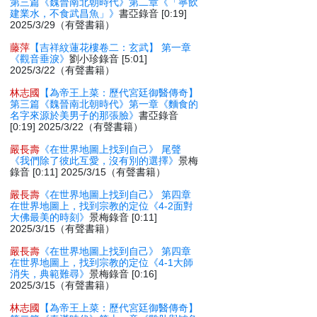
第三篇《魏晉南北朝時代》第二章《「寧飲
建業水，不食武昌魚」》
書亞錄音 [0:19]
2025/3/29（有聲書籍）
藤萍
【吉祥紋蓮花樓卷二：玄武】 第一章
《觀音垂淚》
劉小珍錄音 [5:01]
2025/3/22（有聲書籍）
林志國
【為帝王上菜：歷代宮廷御醫傳奇】
第三篇《魏晉南北朝時代》第一章《麵食的
名字來源於美男子的那張臉》
書亞錄音
[0:19] 2025/3/22（有聲書籍）
嚴長壽
《在世界地圖上找到自己》 尾聲
《我們除了彼此互愛，沒有別的選擇》
景梅
錄音 [0:11] 2025/3/15（有聲書籍）
嚴長壽
《在世界地圖上找到自己》 第四章
在世界地圖上，找到宗教的定位《4-2面對
大佛最美的時刻》
景梅錄音 [0:11]
2025/3/15（有聲書籍）
嚴長壽
《在世界地圖上找到自己》 第四章
在世界地圖上，找到宗教的定位《4-1大師
消失，典範難尋》
景梅錄音 [0:16]
2025/3/15（有聲書籍）
林志國
【為帝王上菜：歷代宮廷御醫傳奇】