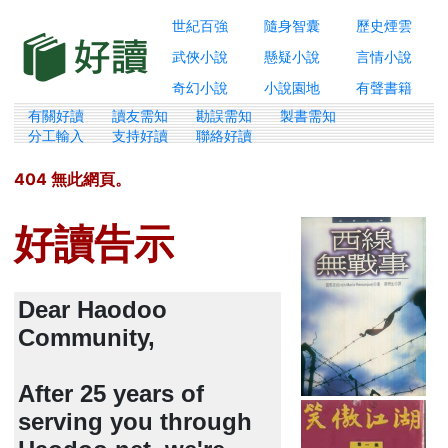
世紀百強
隨身智囊
歷史煙雲
武俠小說
懸疑小說
言情小說
奇幻小說
小說園地
有聲書籍
有關好讀
讀友需知
勘誤需知
製書需知
分工輸入
支持好讀
聯絡好讀
404 無此網頁。
好讀告示
Dear Haodoo
Community,
After 25 years of
serving you through