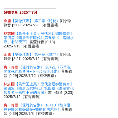
好書更新 2025年7月
金庸
【笑傲江湖】 第二章《聆秘》
劉小珍
錄音 [2:00] 2025/7/26（有聲書籍）
林志國
【為帝王上菜：歷代宮廷御醫傳奇】
第四篇《隋唐五代時代》第五章《「洛陽水
席」名聞天下》
書亞錄音 [0:13]
2025/7/19（有聲書籍）
金庸
【笑傲江湖】 第一章《滅門》
劉小珍
錄音 [2:21] 2025/7/12（有聲書籍）
肯・修曼
《優雅的告別》 20+21《不再視
老化死亡為禁忌+下一步該往那走》
景梅錄
音 [0:29] 2025/7/12（有聲書籍）
林志國
【為帝王上菜：歷代宮廷御醫傳奇】
第四篇《隋唐五代時代》第四章《釐清古代
飲食界一樁打不完的官司》
書亞錄音 [0:23]
2025/7/12（有聲書籍）
肯・修曼
《優雅的告別》 18+19《如何選
擇好醫師和好醫院+醫療化的悲歌》
景梅錄
音 [0:39] 2025/7/5（有聲書籍）