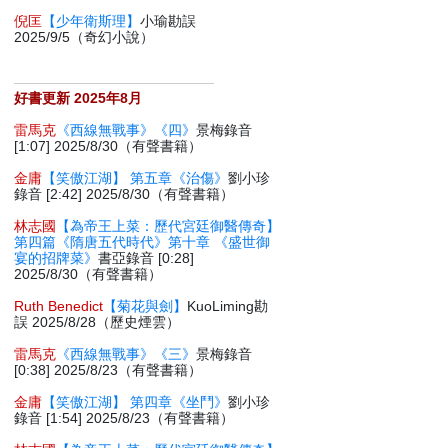
倪匡
【少年衛斯理】
小瑜勘誤
2025/9/5（奇幻小說）
好書更新 2025年8月
雷馬克
《西線無戰事》《四》
景梅錄音
[1:07] 2025/8/30（有聲書籍）
金庸
【笑傲江湖】 第五章《治傷》
劉小珍
錄音 [2:42] 2025/8/30（有聲書籍）
林志國
【為帝王上菜：歷代宮廷御醫傳奇】
第四篇《隋唐五代時代》第十章 《盛世御
宴的招牌菜》
書亞錄音 [0:28]
2025/8/30（有聲書籍）
Ruth Benedict
【菊花與劍】
KuoLiming勘
誤 2025/8/28（歷史煙雲）
雷馬克
《西線無戰事》《三》
景梅錄音
[0:38] 2025/8/23（有聲書籍）
金庸
【笑傲江湖】 第四章《坐鬥》
劉小珍
錄音 [1:54] 2025/8/23（有聲書籍）