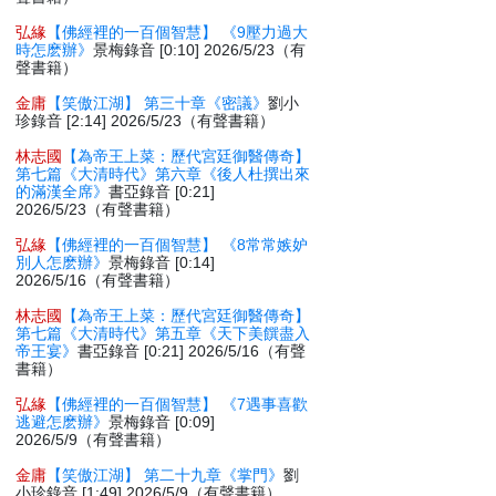
弘緣
【佛經裡的一百個智慧】 《9壓力過大
時怎麽辦》
景梅錄音 [0:10] 2026/5/23（有
聲書籍）
金庸
【笑傲江湖】 第三十章《密議》
劉小
珍錄音 [2:14] 2026/5/23（有聲書籍）
林志國
【為帝王上菜：歷代宮廷御醫傳奇】
第七篇《大清時代》第六章《後人杜撰出來
的滿漢全席》
書亞錄音 [0:21]
2026/5/23（有聲書籍）
弘緣
【佛經裡的一百個智慧】 《8常常嫉妒
別人怎麽辦》
景梅錄音 [0:14]
2026/5/16（有聲書籍）
林志國
【為帝王上菜：歷代宮廷御醫傳奇】
第七篇《大清時代》第五章《天下美饌盡入
帝王宴》
書亞錄音 [0:21] 2026/5/16（有聲
書籍）
弘緣
【佛經裡的一百個智慧】 《7遇事喜歡
逃避怎麽辦》
景梅錄音 [0:09]
2026/5/9（有聲書籍）
金庸
【笑傲江湖】 第二十九章《掌門》
劉
小珍錄音 [1:49] 2026/5/9（有聲書籍）