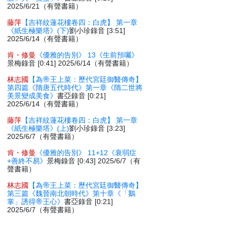
2025/6/21（有聲書籍）
藤萍
【吉祥紋蓮花樓卷四：白虎】 第一章
《紙生極樂塔》(下)
劉小珍錄音 [3:51]
2025/6/14（有聲書籍）
肯・修曼
《優雅的告別》 13《生前預囑》
景梅錄音 [0:41] 2025/6/14（有聲書籍）
林志國
【為帝王上菜：歷代宮廷御醫傳奇】
第四篇《隋唐五代時代》第一章《隋二世將
美景變成美食》
書亞錄音 [0:21]
2025/6/14（有聲書籍）
藤萍
【吉祥紋蓮花樓卷四：白虎】 第一章
《紙生極樂塔》(上)
劉小珍錄音 [3:23]
2025/6/7（有聲書籍）
肯・修曼
《優雅的告別》 11+12《衰弱症
+善終不易》
景梅錄音 [0:43] 2025/6/7（有
聲書籍）
林志國
【為帝王上菜：歷代宮廷御醫傳奇】
第三篇《魏晉南北朝時代》第十章《「鵝
掌」誘得帝王心》
書亞錄音 [0:21]
2025/6/7（有聲書籍）