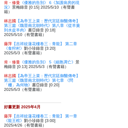
肯・修曼
《優雅的告別》 6《加護病房的現
況》
景梅錄音 [0:15] 2025/5/10（有聲書
籍）
林志國
【為帝王上菜：歷代宮廷御醫傳奇】
第三篇《魏晉南北朝時代》第八章《從羊羹
到水盆羊肉》
書亞錄音 [0:18]
2025/5/10（有聲書籍）
藤萍
【吉祥紋蓮花樓卷三：青龍】 第二章
《食狩村》
劉小珍錄音 [3:20]
2025/5/3（有聲書籍）
肯・修曼
《優雅的告別》 5《細胞凋亡》
景
梅錄音 [0:13] 2025/5/3（有聲書籍）
林志國
【為帝王上菜：歷代宮廷御醫傳奇】
第三篇《魏晉南北朝時代》第七章 《問
「粣」為何物》
書亞錄音 [0:20]
2025/5/3（有聲書籍）
好書更新 2025年4月
藤萍
【吉祥紋蓮花樓卷三：青龍】 第一章
《龍王棺》
劉小珍錄音 [3:00]
2025/4/26（有聲書籍）