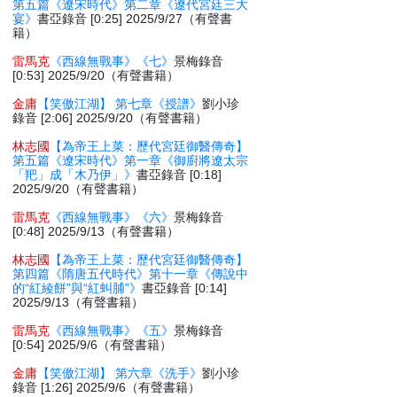
第五篇《遼宋時代》第二章《遼代宮廷三大
宴》
書亞錄音 [0:25] 2025/9/27（有聲書
籍）
雷馬克
《西線無戰事》《七》
景梅錄音
[0:53] 2025/9/20（有聲書籍）
金庸
【笑傲江湖】 第七章《授譜》
劉小珍
錄音 [2:06] 2025/9/20（有聲書籍）
林志國
【為帝王上菜：歷代宮廷御醫傳奇】
第五篇《遼宋時代》第一章《御廚將遼太宗
「羓」成「木乃伊」》
書亞錄音 [0:18]
2025/9/20（有聲書籍）
雷馬克
《西線無戰事》《六》
景梅錄音
[0:48] 2025/9/13（有聲書籍）
林志國
【為帝王上菜：歷代宮廷御醫傳奇】
第四篇《隋唐五代時代》第十一章《傳說中
的“紅綾餅”與“紅虯脯”》
書亞錄音 [0:14]
2025/9/13（有聲書籍）
雷馬克
《西線無戰事》《五》
景梅錄音
[0:54] 2025/9/6（有聲書籍）
金庸
【笑傲江湖】 第六章《洗手》
劉小珍
錄音 [1:26] 2025/9/6（有聲書籍）