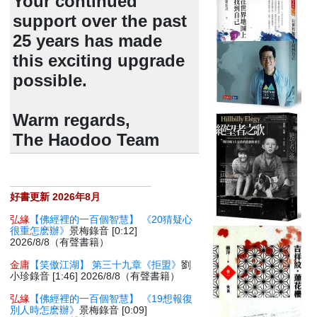
Your continued
support over the past
25 years has made
this exciting upgrade
possible.
Warm regards,
The Haodoo Team
好書更新 2026年8月
弘緣
【佛經裡的一百個智慧】 《20猜疑心
很重怎麽辦》
景梅錄音 [0:12]
2026/8/8（有聲書籍）
金庸
【笑傲江湖】 第三十九章《拒盟》
劉
小珍錄音 [1:46] 2026/8/8（有聲書籍）
弘緣
【佛經裡的一百個智慧】 《19想報復
別人時怎麽辦》
景梅錄音 [0:09]