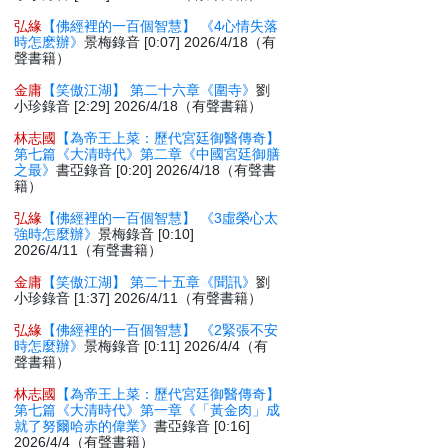
弘緣
【佛經裡的一百個智慧】 《4心情失落
時怎麽辦》
景梅錄音 [0:07] 2026/4/18（有
聲書籍）
金庸
【笑傲江湖】 第二十六章《圍寺》
劉
小珍錄音 [2:29] 2026/4/18（有聲書籍）
林志國
【為帝王上菜：歷代宮廷御醫傳奇】
第七篇《大清時代》第二章《中國宮廷御膳
之最》
書亞錄音 [0:20] 2026/4/18（有聲書
籍）
弘緣
【佛經裡的一百個智慧】 《3虛榮心太
強時怎麼辦》
景梅錄音 [0:10]
2026/4/11（有聲書籍）
金庸
【笑傲江湖】 第二十五章《聞訊》
劉
小珍錄音 [1:37] 2026/4/11（有聲書籍）
弘緣
【佛經裡的一百個智慧】 《2緊張不安
時怎麼辦》
景梅錄音 [0:11] 2026/4/4（有
聲書籍）
林志國
【為帝王上菜：歷代宮廷御醫傳奇】
第七篇《大清時代》第一章《「黃金肉」成
就了努爾哈赤的偉業》
書亞錄音 [0:16]
2026/4/4（有聲書籍）