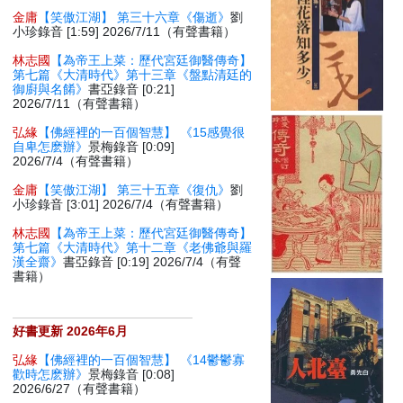
金庸
【笑傲江湖】 第三十六章《傷逝》
劉
小珍錄音 [1:59] 2026/7/11（有聲書籍）
林志國
【為帝王上菜：歷代宮廷御醫傳奇】
第七篇《大清時代》第十三章《盤點清廷的
御廚與名餚》
書亞錄音 [0:21]
2026/7/11（有聲書籍）
弘緣
【佛經裡的一百個智慧】 《15感覺很
自卑怎麽辦》
景梅錄音 [0:09]
2026/7/4（有聲書籍）
金庸
【笑傲江湖】 第三十五章《復仇》
劉
小珍錄音 [3:01] 2026/7/4（有聲書籍）
林志國
【為帝王上菜：歷代宮廷御醫傳奇】
第七篇《大清時代》第十二章《老佛爺與羅
漢全齋》
書亞錄音 [0:19] 2026/7/4（有聲
書籍）
好書更新 2026年6月
弘緣
【佛經裡的一百個智慧】 《14鬱鬱寡
歡時怎麽辦》
景梅錄音 [0:08]
2026/6/27（有聲書籍）