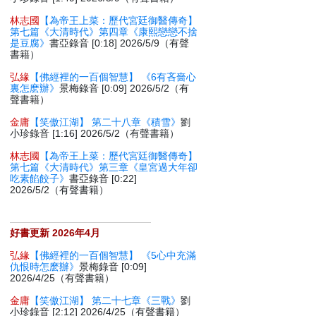
林志國
【為帝王上菜：歷代宮廷御醫傳奇】
第七篇《大清時代》第四章《康熙戀戀不捨
是豆腐》
書亞錄音 [0:18] 2026/5/9（有聲
書籍）
弘緣
【佛經裡的一百個智慧】 《6有吝嗇心
裏怎麽辦》
景梅錄音 [0:09] 2026/5/2（有
聲書籍）
金庸
【笑傲江湖】 第二十八章《積雪》
劉
小珍錄音 [1:16] 2026/5/2（有聲書籍）
林志國
【為帝王上菜：歷代宮廷御醫傳奇】
第七篇《大清時代》第三章《皇宮過大年卻
吃素餡餃子》
書亞錄音 [0:22]
2026/5/2（有聲書籍）
好書更新 2026年4月
弘緣
【佛經裡的一百個智慧】 《5心中充滿
仇恨時怎麽辦》
景梅錄音 [0:09]
2026/4/25（有聲書籍）
金庸
【笑傲江湖】 第二十七章《三戰》
劉
小珍錄音 [2:12] 2026/4/25（有聲書籍）