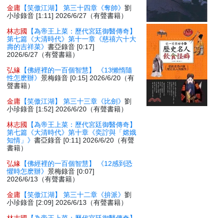
金庸
【笑傲江湖】 第三十四章《奪帥》
劉
小珍錄音 [1:11] 2026/6/27（有聲書籍）
林志國
【為帝王上菜：歷代宮廷御醫傳奇】
第七篇《大清時代》第十一章《慈禧六十大
壽的吉祥菜》
書亞錄音 [0:17]
2026/6/27（有聲書籍）
弘緣
【佛經裡的一百個智慧】 《13懶惰隨
性怎麽辦》
景梅錄音 [0:15] 2026/6/20（有
聲書籍）
金庸
【笑傲江湖】 第三十三章《比劍》
劉
小珍錄音 [1:52] 2026/6/20（有聲書籍）
林志國
【為帝王上菜：歷代宮廷御醫傳奇】
第七篇《大清時代》第十章《奕詝與「嫦娥
知情」》
書亞錄音 [0:11] 2026/6/20（有聲
書籍）
弘緣
【佛經裡的一百個智慧】 《12感到恐
懼時怎麽辦》
景梅錄音 [0:07]
2026/6/13（有聲書籍）
金庸
【笑傲江湖】 第三十二章《拚派》
劉
小珍錄音 [2:09] 2026/6/13（有聲書籍）