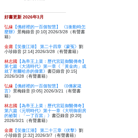
好書更新 2026年3月
弘緣
【佛經裡的一百個智慧】 《1衝動時怎
麼辦》
景梅錄音 [0:10] 2026/3/28（有聲書
籍）
金庸
【笑傲江湖】 第二十四章《蒙冤》
劉
小珍錄音 [2:14] 2026/3/28（有聲書籍）
林志國
【為帝王上菜：歷代宮廷御醫傳奇】
第七篇《大清時代》第一章《「黃金肉」成
就了努爾哈赤的偉業》
書亞錄音 [0:15]
2026/3/28（有聲書籍）
弘緣
【佛經裡的一百個智慧】 《0佛家箴
言》
景梅錄音 [0:05] 2026/3/21（有聲書
籍）
林志國
【為帝王上菜：歷代宮廷御醫傳奇】
第六篇《元明時代》第十一章《大明御廚房
的祕製：「一了百當」》
書亞錄音 [0:20]
2026/3/21（有聲書籍）
金庸
【笑傲江湖】 第二十三章《伏擊》
劉
小珍錄音 [2:32] 2026/3/7（有聲書籍）