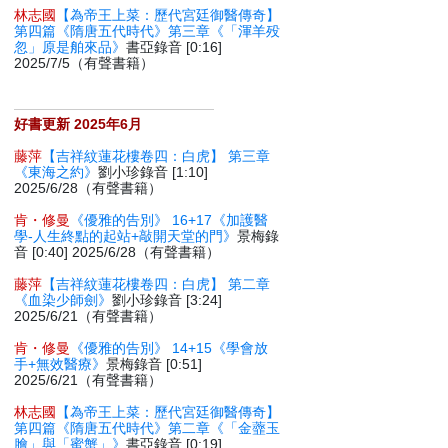
林志國
【為帝王上菜：歷代宮廷御醫傳奇】
第四篇《隋唐五代時代》第三章《「渾羊殁
忽」原是舶來品》
書亞錄音 [0:16]
2025/7/5（有聲書籍）
好書更新 2025年6月
藤萍
【吉祥紋蓮花樓卷四：白虎】 第三章
《東海之約》
劉小珍錄音 [1:10]
2025/6/28（有聲書籍）
肯・修曼
《優雅的告別》 16+17《加護醫
學-人生終點的起站+敲開天堂的門》
景梅錄
音 [0:40] 2025/6/28（有聲書籍）
藤萍
【吉祥紋蓮花樓卷四：白虎】 第二章
《血染少師劍》
劉小珍錄音 [3:24]
2025/6/21（有聲書籍）
肯・修曼
《優雅的告別》 14+15《學會放
手+無效醫療》
景梅錄音 [0:51]
2025/6/21（有聲書籍）
林志國
【為帝王上菜：歷代宮廷御醫傳奇】
第四篇《隋唐五代時代》第二章《「金虀玉
膾」與「蜜蟹」》
書亞錄音 [0:19]