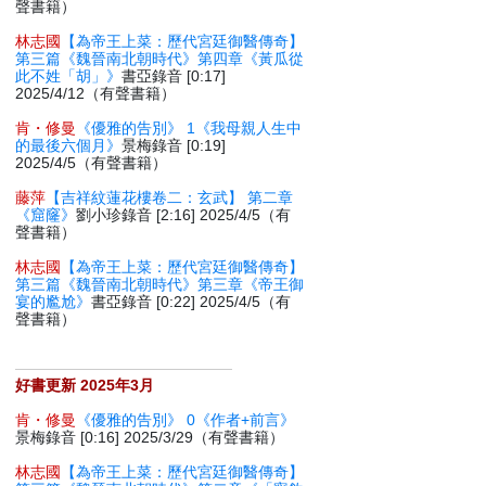
聲書籍）
林志國
【為帝王上菜：歷代宮廷御醫傳奇】
第三篇《魏晉南北朝時代》第四章《黃瓜從
此不姓「胡」》
書亞錄音 [0:17]
2025/4/12（有聲書籍）
肯・修曼
《優雅的告別》 1《我母親人生中
的最後六個月》
景梅錄音 [0:19]
2025/4/5（有聲書籍）
藤萍
【吉祥紋蓮花樓卷二：玄武】 第二章
《窟窿》
劉小珍錄音 [2:16] 2025/4/5（有
聲書籍）
林志國
【為帝王上菜：歷代宮廷御醫傳奇】
第三篇《魏晉南北朝時代》第三章《帝王御
宴的尷尬》
書亞錄音 [0:22] 2025/4/5（有
聲書籍）
好書更新 2025年3月
肯・修曼
《優雅的告別》 0《作者+前言》
景梅錄音 [0:16] 2025/3/29（有聲書籍）
林志國
【為帝王上菜：歷代宮廷御醫傳奇】