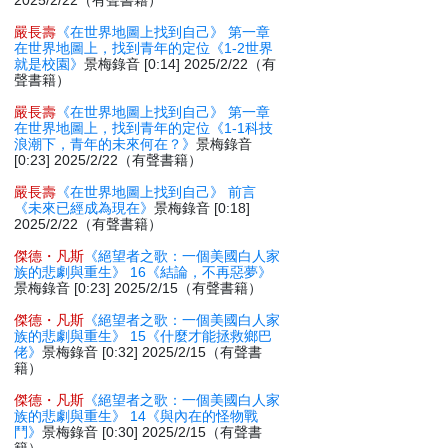
2025/2/22（有聲書籍）
嚴長壽
《在世界地圖上找到自己》 第一章
在世界地圖上，找到青年的定位《1-2世界
就是校園》
景梅錄音 [0:14] 2025/2/22（有
聲書籍）
嚴長壽
《在世界地圖上找到自己》 第一章
在世界地圖上，找到青年的定位《1-1科技
浪潮下，青年的未來何在？》
景梅錄音
[0:23] 2025/2/22（有聲書籍）
嚴長壽
《在世界地圖上找到自己》 前言
《未來已經成為現在》
景梅錄音 [0:18]
2025/2/22（有聲書籍）
傑德・凡斯
《絕望者之歌：一個美國白人家
族的悲劇與重生》 16《結論，不再惡夢》
景梅錄音 [0:23] 2025/2/15（有聲書籍）
傑德・凡斯
《絕望者之歌：一個美國白人家
族的悲劇與重生》 15《什麼才能拯救鄉巴
佬》
景梅錄音 [0:32] 2025/2/15（有聲書
籍）
傑德・凡斯
《絕望者之歌：一個美國白人家
族的悲劇與重生》 14《與內在的怪物戰
鬥》
景梅錄音 [0:30] 2025/2/15（有聲書