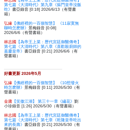
林志國
【為帝王上菜：歷代宮廷御醫傳奇】
第七篇《大清時代》第九章《摳門皇帝沒飯
吃》
書亞錄音 [0:18] 2026/6/13（有聲書
籍）
弘緣
【佛經裡的一百個智慧】 《11寂寞無
聊時怎麽辦》
景梅錄音 [0:08]
2026/6/6（有聲書籍）
林志國
【為帝王上菜：歷代宮廷御醫傳奇】
第七篇《大清時代》第八章《喜歡殺廚師的
嘉慶皇帝》
書亞錄音 [0:21] 2026/6/6（有
聲書籍）
好書更新 2026年5月
弘緣
【佛經裡的一百個智慧】 《10想發火
時怎麽辦》
景梅錄音 [0:11] 2026/5/30（有
聲書籍）
金庸
【笑傲江湖】 第三十一章《繡花》
劉
小珍錄音 [1:26] 2026/5/30（有聲書籍）
林志國
【為帝王上菜：歷代宮廷御醫傳奇】
第七篇《大清時代》第七章《乾隆皇帝吃出
來的長壽》
書亞錄音 [0:21] 2026/5/30（有
聲書籍）