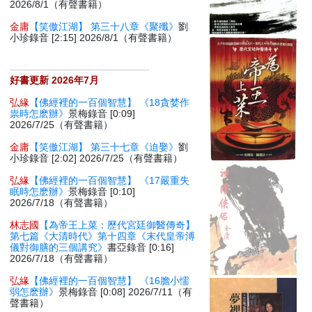
2026/8/1（有聲書籍）
金庸
【笑傲江湖】 第三十八章《聚殲》
劉
小珍錄音 [2:15] 2026/8/1（有聲書籍）
好書更新 2026年7月
弘緣
【佛經裡的一百個智慧】 《18貪婪作
祟時怎麽辦》
景梅錄音 [0:09]
2026/7/25（有聲書籍）
金庸
【笑傲江湖】 第三十七章《迫娶》
劉
小珍錄音 [2:02] 2026/7/25（有聲書籍）
弘緣
【佛經裡的一百個智慧】 《17嚴重失
眠時怎麽辦》
景梅錄音 [0:10]
2026/7/18（有聲書籍）
林志國
【為帝王上菜：歷代宮廷御醫傳奇】
第七篇《大清時代》第十四章《末代皇帝溥
儀對御膳的三個講究》
書亞錄音 [0:16]
2026/7/18（有聲書籍）
弘緣
【佛經裡的一百個智慧】 《16膽小懦
弱怎麽辦》
景梅錄音 [0:08] 2026/7/11（有
聲書籍）