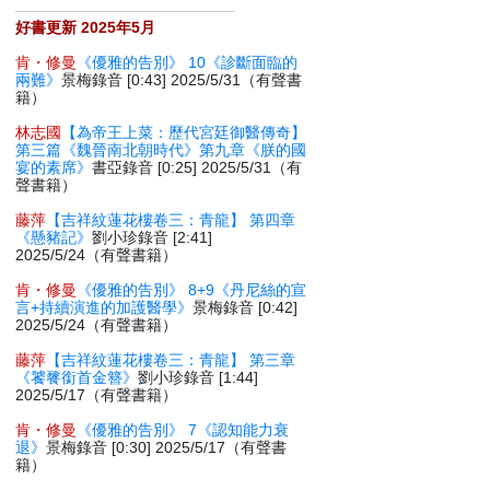
好書更新 2025年5月
肯・修曼
《優雅的告別》 10《診斷面臨的
兩難》
景梅錄音 [0:43] 2025/5/31（有聲書
籍）
林志國
【為帝王上菜：歷代宮廷御醫傳奇】
第三篇《魏晉南北朝時代》第九章《朕的國
宴的素席》
書亞錄音 [0:25] 2025/5/31（有
聲書籍）
藤萍
【吉祥紋蓮花樓卷三：青龍】 第四章
《懸豬記》
劉小珍錄音 [2:41]
2025/5/24（有聲書籍）
肯・修曼
《優雅的告別》 8+9《丹尼絲的宣
言+持續演進的加護醫學》
景梅錄音 [0:42]
2025/5/24（有聲書籍）
藤萍
【吉祥紋蓮花樓卷三：青龍】 第三章
《饕餮銜首金簪》
劉小珍錄音 [1:44]
2025/5/17（有聲書籍）
肯・修曼
《優雅的告別》 7《認知能力衰
退》
景梅錄音 [0:30] 2025/5/17（有聲書
籍）