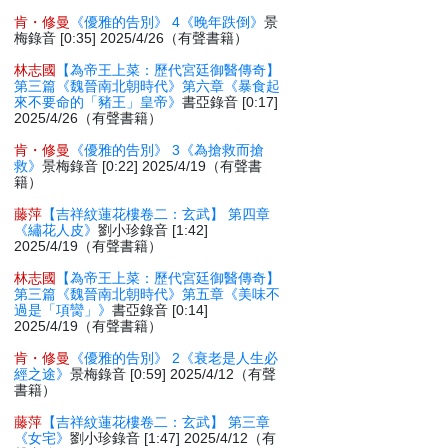
肯・修曼
《優雅的告別》 4《晚年跌倒》
景
梅錄音 [0:35] 2025/4/26（有聲書籍）
林志國
【為帝王上菜：歷代宮廷御醫傳奇】
第三篇《魏晉南北朝時代》第六章《暴食起
來不要命的「豬王」皇帝》
書亞錄音 [0:17]
2025/4/26（有聲書籍）
肯・修曼
《優雅的告別》 3《為搶救而搶
救》
景梅錄音 [0:22] 2025/4/19（有聲書
籍）
藤萍
【吉祥紋蓮花樓卷二：玄武】 第四章
《繡花人皮》
劉小珍錄音 [1:42]
2025/4/19（有聲書籍）
林志國
【為帝王上菜：歷代宮廷御醫傳奇】
第三篇《魏晉南北朝時代》第五章《美味不
過是「項臠」》
書亞錄音 [0:14]
2025/4/19（有聲書籍）
肯・修曼
《優雅的告別》 2《衰老是人生必
經之途》
景梅錄音 [0:59] 2025/4/12（有聲
書籍）
藤萍
【吉祥紋蓮花樓卷二：玄武】 第三章
《女宅》
劉小珍錄音 [1:47] 2025/4/12（有