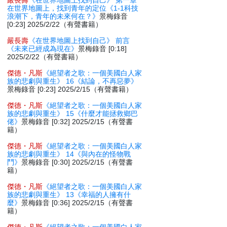
嚴長壽
《在世界地圖上找到自己》 第一章
在世界地圖上，找到青年的定位《1-1科技
浪潮下，青年的未來何在？》
景梅錄音
[0:23] 2025/2/22（有聲書籍）
嚴長壽
《在世界地圖上找到自己》 前言
《未來已經成為現在》
景梅錄音 [0:18]
2025/2/22（有聲書籍）
傑德・凡斯
《絕望者之歌：一個美國白人家
族的悲劇與重生》 16《結論，不再惡夢》
景梅錄音 [0:23] 2025/2/15（有聲書籍）
傑德・凡斯
《絕望者之歌：一個美國白人家
族的悲劇與重生》 15《什麼才能拯救鄉巴
佬》
景梅錄音 [0:32] 2025/2/15（有聲書
籍）
傑德・凡斯
《絕望者之歌：一個美國白人家
族的悲劇與重生》 14《與內在的怪物戰
鬥》
景梅錄音 [0:30] 2025/2/15（有聲書
籍）
傑德・凡斯
《絕望者之歌：一個美國白人家
族的悲劇與重生》 13《幸福的人擁有什
麼》
景梅錄音 [0:36] 2025/2/15（有聲書
籍）