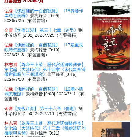
好書更新 2026年7月
弘緣
【佛經裡的一百個智慧】 《18貪婪作
祟時怎麽辦》
景梅錄音 [0:09]
2026/7/25（有聲書籍）
金庸
【笑傲江湖】 第三十七章《迫娶》
劉
小珍錄音 [2:02] 2026/7/25（有聲書籍）
弘緣
【佛經裡的一百個智慧】 《17嚴重失
眠時怎麽辦》
景梅錄音 [0:10]
2026/7/18（有聲書籍）
林志國
【為帝王上菜：歷代宮廷御醫傳奇】
第七篇《大清時代》第十四章《末代皇帝溥
儀對御膳的三個講究》
書亞錄音 [0:16]
2026/7/18（有聲書籍）
弘緣
【佛經裡的一百個智慧】 《16膽小懦
弱怎麽辦》
景梅錄音 [0:08] 2026/7/11（有
聲書籍）
金庸
【笑傲江湖】 第三十六章《傷逝》
劉
小珍錄音 [1:59] 2026/7/11（有聲書籍）
林志國
【為帝王上菜：歷代宮廷御醫傳奇】
第七篇《大清時代》第十三章《盤點清廷的
御廚與名餚》
書亞錄音 [0:21]