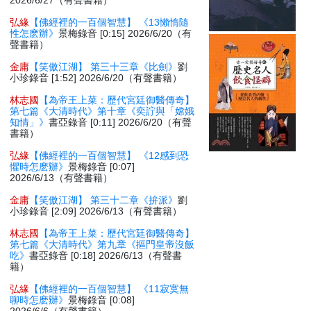
2026/6/27（有聲書籍）
弘緣
【佛經裡的一百個智慧】 《13懶惰隨
性怎麽辦》
景梅錄音 [0:15] 2026/6/20（有
聲書籍）
金庸
【笑傲江湖】 第三十三章《比劍》
劉
小珍錄音 [1:52] 2026/6/20（有聲書籍）
林志國
【為帝王上菜：歷代宮廷御醫傳奇】
第七篇《大清時代》第十章《奕詝與「嫦娥
知情」》
書亞錄音 [0:11] 2026/6/20（有聲
書籍）
弘緣
【佛經裡的一百個智慧】 《12感到恐
懼時怎麽辦》
景梅錄音 [0:07]
2026/6/13（有聲書籍）
金庸
【笑傲江湖】 第三十二章《拚派》
劉
小珍錄音 [2:09] 2026/6/13（有聲書籍）
林志國
【為帝王上菜：歷代宮廷御醫傳奇】
第七篇《大清時代》第九章《摳門皇帝沒飯
吃》
書亞錄音 [0:18] 2026/6/13（有聲書
籍）
弘緣
【佛經裡的一百個智慧】 《11寂寞無
聊時怎麽辦》
景梅錄音 [0:08]