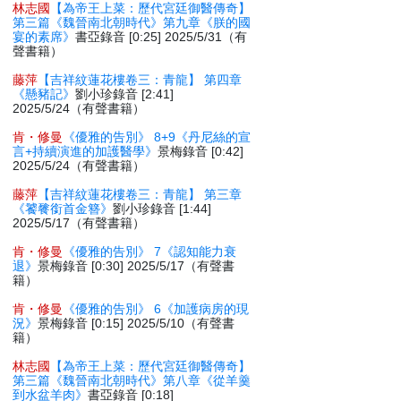
林志國
【為帝王上菜：歷代宮廷御醫傳奇】
第三篇《魏晉南北朝時代》第九章《朕的國
宴的素席》
書亞錄音 [0:25] 2025/5/31（有
聲書籍）
藤萍
【吉祥紋蓮花樓卷三：青龍】 第四章
《懸豬記》
劉小珍錄音 [2:41]
2025/5/24（有聲書籍）
肯・修曼
《優雅的告別》 8+9《丹尼絲的宣
言+持續演進的加護醫學》
景梅錄音 [0:42]
2025/5/24（有聲書籍）
藤萍
【吉祥紋蓮花樓卷三：青龍】 第三章
《饕餮銜首金簪》
劉小珍錄音 [1:44]
2025/5/17（有聲書籍）
肯・修曼
《優雅的告別》 7《認知能力衰
退》
景梅錄音 [0:30] 2025/5/17（有聲書
籍）
肯・修曼
《優雅的告別》 6《加護病房的現
況》
景梅錄音 [0:15] 2025/5/10（有聲書
籍）
林志國
【為帝王上菜：歷代宮廷御醫傳奇】
第三篇《魏晉南北朝時代》第八章《從羊羹
到水盆羊肉》
書亞錄音 [0:18]