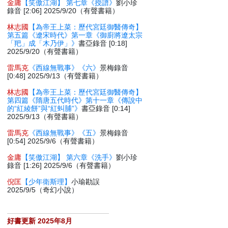
金庸
【笑傲江湖】 第七章《授譜》
劉小珍
錄音 [2:06] 2025/9/20（有聲書籍）
林志國
【為帝王上菜：歷代宮廷御醫傳奇】
第五篇《遼宋時代》第一章《御廚將遼太宗
「羓」成「木乃伊」》
書亞錄音 [0:18]
2025/9/20（有聲書籍）
雷馬克
《西線無戰事》《六》
景梅錄音
[0:48] 2025/9/13（有聲書籍）
林志國
【為帝王上菜：歷代宮廷御醫傳奇】
第四篇《隋唐五代時代》第十一章《傳說中
的“紅綾餅”與“紅虯脯”》
書亞錄音 [0:14]
2025/9/13（有聲書籍）
雷馬克
《西線無戰事》《五》
景梅錄音
[0:54] 2025/9/6（有聲書籍）
金庸
【笑傲江湖】 第六章《洗手》
劉小珍
錄音 [1:26] 2025/9/6（有聲書籍）
倪匡
【少年衛斯理】
小瑜勘誤
2025/9/5（奇幻小說）
好書更新 2025年8月