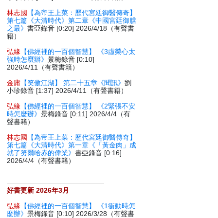
林志國
【為帝王上菜：歷代宮廷御醫傳奇】
第七篇《大清時代》第二章《中國宮廷御膳
之最》
書亞錄音 [0:20] 2026/4/18（有聲書
籍）
弘緣
【佛經裡的一百個智慧】 《3虛榮心太
強時怎麼辦》
景梅錄音 [0:10]
2026/4/11（有聲書籍）
金庸
【笑傲江湖】 第二十五章《聞訊》
劉
小珍錄音 [1:37] 2026/4/11（有聲書籍）
弘緣
【佛經裡的一百個智慧】 《2緊張不安
時怎麼辦》
景梅錄音 [0:11] 2026/4/4（有
聲書籍）
林志國
【為帝王上菜：歷代宮廷御醫傳奇】
第七篇《大清時代》第一章《「黃金肉」成
就了努爾哈赤的偉業》
書亞錄音 [0:16]
2026/4/4（有聲書籍）
好書更新 2026年3月
弘緣
【佛經裡的一百個智慧】 《1衝動時怎
麼辦》
景梅錄音 [0:10] 2026/3/28（有聲書