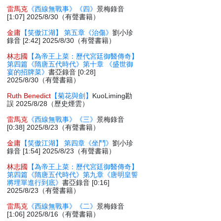
雷馬克
《西線無戰事》《四》
景梅錄音
[1:07] 2025/8/30（有聲書籍）
金庸
【笑傲江湖】 第五章《治傷》
劉小珍
錄音 [2:42] 2025/8/30（有聲書籍）
林志國
【為帝王上菜：歷代宮廷御醫傳奇】
第四篇《隋唐五代時代》第十章 《盛世御
宴的招牌菜》
書亞錄音 [0:28]
2025/8/30（有聲書籍）
Ruth Benedict
【菊花與劍】
KuoLiming勘
誤 2025/8/28（歷史煙雲）
雷馬克
《西線無戰事》《三》
景梅錄音
[0:38] 2025/8/23（有聲書籍）
金庸
【笑傲江湖】 第四章《坐鬥》
劉小珍
錄音 [1:54] 2025/8/23（有聲書籍）
林志國
【為帝王上菜：歷代宮廷御醫傳奇】
第四篇《隋唐五代時代》第九章《唐明皇誓
將埋單進行到底》
書亞錄音 [0:16]
2025/8/23（有聲書籍）
雷馬克
《西線無戰事》《二》
景梅錄音
[1:06] 2025/8/16（有聲書籍）