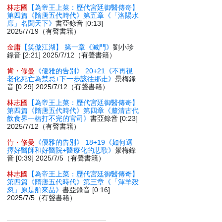
林志國
【為帝王上菜：歷代宮廷御醫傳奇】
第四篇《隋唐五代時代》第五章《「洛陽水
席」名聞天下》
書亞錄音 [0:13]
2025/7/19（有聲書籍）
金庸
【笑傲江湖】 第一章《滅門》
劉小珍
錄音 [2:21] 2025/7/12（有聲書籍）
肯・修曼
《優雅的告別》 20+21《不再視
老化死亡為禁忌+下一步該往那走》
景梅錄
音 [0:29] 2025/7/12（有聲書籍）
林志國
【為帝王上菜：歷代宮廷御醫傳奇】
第四篇《隋唐五代時代》第四章《釐清古代
飲食界一樁打不完的官司》
書亞錄音 [0:23]
2025/7/12（有聲書籍）
肯・修曼
《優雅的告別》 18+19《如何選
擇好醫師和好醫院+醫療化的悲歌》
景梅錄
音 [0:39] 2025/7/5（有聲書籍）
林志國
【為帝王上菜：歷代宮廷御醫傳奇】
第四篇《隋唐五代時代》第三章《「渾羊殁
忽」原是舶來品》
書亞錄音 [0:16]
2025/7/5（有聲書籍）