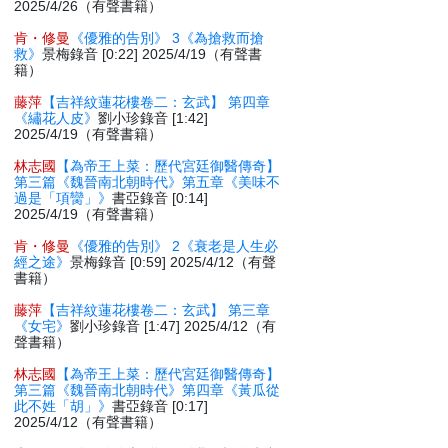
2025/4/26（有聲書籍）
肯・修曼
《優雅的告別》 3《為搶救而搶
救》
景梅錄音 [0:22] 2025/4/19（有聲書
籍）
藤萍
【吉祥紋蓮花樓卷二：玄武】 第四章
《繡花人皮》
劉小珍錄音 [1:42]
2025/4/19（有聲書籍）
林志國
【為帝王上菜：歷代宮廷御醫傳奇】
第三篇《魏晉南北朝時代》第五章《美味不
過是「項臠」》
書亞錄音 [0:14]
2025/4/19（有聲書籍）
肯・修曼
《優雅的告別》 2《衰老是人生必
經之途》
景梅錄音 [0:59] 2025/4/12（有聲
書籍）
藤萍
【吉祥紋蓮花樓卷二：玄武】 第三章
《女宅》
劉小珍錄音 [1:47] 2025/4/12（有
聲書籍）
林志國
【為帝王上菜：歷代宮廷御醫傳奇】
第三篇《魏晉南北朝時代》第四章《黃瓜從
此不姓「胡」》
書亞錄音 [0:17]
2025/4/12（有聲書籍）