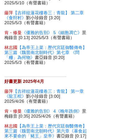
2025/5/10（有聲書籍）
藤萍
【吉祥紋蓮花樓卷三：青龍】 第二章
《食狩村》
劉小珍錄音 [3:20]
2025/5/3（有聲書籍）
肯・修曼
《優雅的告別》 5《細胞凋亡》
景
梅錄音 [0:13] 2025/5/3（有聲書籍）
林志國
【為帝王上菜：歷代宮廷御醫傳奇】
第三篇《魏晉南北朝時代》第七章 《問
「粣」為何物》
書亞錄音 [0:20]
2025/5/3（有聲書籍）
好書更新 2025年4月
藤萍
【吉祥紋蓮花樓卷三：青龍】 第一章
《龍王棺》
劉小珍錄音 [3:00]
2025/4/26（有聲書籍）
肯・修曼
《優雅的告別》 4《晚年跌倒》
景
梅錄音 [0:35] 2025/4/26（有聲書籍）
林志國
【為帝王上菜：歷代宮廷御醫傳奇】
第三篇《魏晉南北朝時代》第六章《暴食起
來不要命的「豬王」皇帝》
書亞錄音 [0:17]