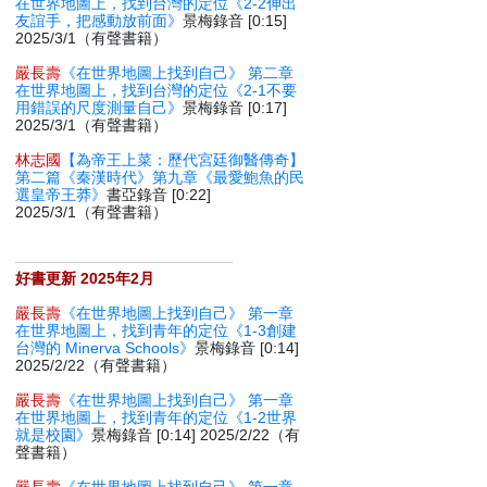
在世界地圖上，找到台灣的定位《2-2伸出
友誼手，把感動放前面》
景梅錄音 [0:15]
2025/3/1（有聲書籍）
嚴長壽
《在世界地圖上找到自己》 第二章
在世界地圖上，找到台灣的定位《2-1不要
用錯誤的尺度測量自己》
景梅錄音 [0:17]
2025/3/1（有聲書籍）
林志國
【為帝王上菜：歷代宮廷御醫傳奇】
第二篇《秦漢時代》第九章《最愛鮑魚的民
選皇帝王莽》
書亞錄音 [0:22]
2025/3/1（有聲書籍）
好書更新 2025年2月
嚴長壽
《在世界地圖上找到自己》 第一章
在世界地圖上，找到青年的定位《1-3創建
台灣的 Minerva Schools》
景梅錄音 [0:14]
2025/2/22（有聲書籍）
嚴長壽
《在世界地圖上找到自己》 第一章
在世界地圖上，找到青年的定位《1-2世界
就是校園》
景梅錄音 [0:14] 2025/2/22（有
聲書籍）