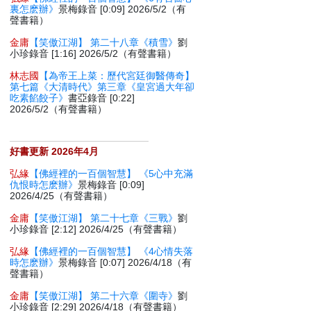
裏怎麽辦》
景梅錄音 [0:09] 2026/5/2（有
聲書籍）
金庸
【笑傲江湖】 第二十八章《積雪》
劉
小珍錄音 [1:16] 2026/5/2（有聲書籍）
林志國
【為帝王上菜：歷代宮廷御醫傳奇】
第七篇《大清時代》第三章《皇宮過大年卻
吃素餡餃子》
書亞錄音 [0:22]
2026/5/2（有聲書籍）
好書更新 2026年4月
弘緣
【佛經裡的一百個智慧】 《5心中充滿
仇恨時怎麽辦》
景梅錄音 [0:09]
2026/4/25（有聲書籍）
金庸
【笑傲江湖】 第二十七章《三戰》
劉
小珍錄音 [2:12] 2026/4/25（有聲書籍）
弘緣
【佛經裡的一百個智慧】 《4心情失落
時怎麽辦》
景梅錄音 [0:07] 2026/4/18（有
聲書籍）
金庸
【笑傲江湖】 第二十六章《圍寺》
劉
小珍錄音 [2:29] 2026/4/18（有聲書籍）