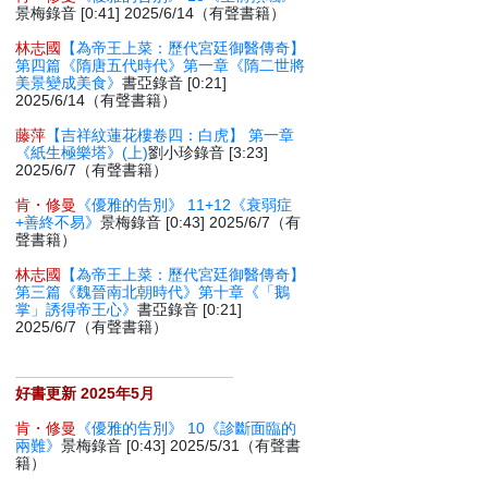
景梅錄音 [0:41] 2025/6/14（有聲書籍）
林志國
【為帝王上菜：歷代宮廷御醫傳奇】
第四篇《隋唐五代時代》第一章《隋二世將
美景變成美食》
書亞錄音 [0:21]
2025/6/14（有聲書籍）
藤萍
【吉祥紋蓮花樓卷四：白虎】 第一章
《紙生極樂塔》(上)
劉小珍錄音 [3:23]
2025/6/7（有聲書籍）
肯・修曼
《優雅的告別》 11+12《衰弱症
+善終不易》
景梅錄音 [0:43] 2025/6/7（有
聲書籍）
林志國
【為帝王上菜：歷代宮廷御醫傳奇】
第三篇《魏晉南北朝時代》第十章《「鵝
掌」誘得帝王心》
書亞錄音 [0:21]
2025/6/7（有聲書籍）
好書更新 2025年5月
肯・修曼
《優雅的告別》 10《診斷面臨的
兩難》
景梅錄音 [0:43] 2025/5/31（有聲書
籍）