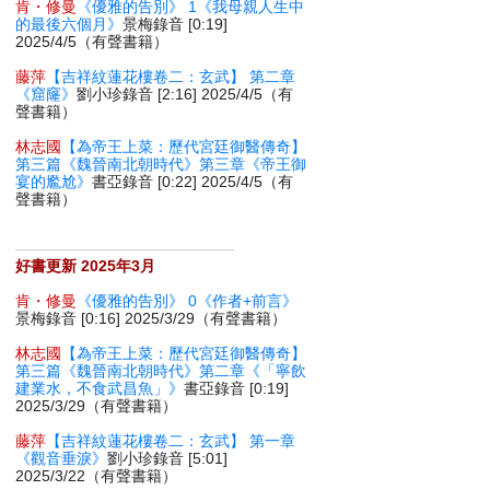
肯・修曼
《優雅的告別》 1《我母親人生中
的最後六個月》
景梅錄音 [0:19]
2025/4/5（有聲書籍）
藤萍
【吉祥紋蓮花樓卷二：玄武】 第二章
《窟窿》
劉小珍錄音 [2:16] 2025/4/5（有
聲書籍）
林志國
【為帝王上菜：歷代宮廷御醫傳奇】
第三篇《魏晉南北朝時代》第三章《帝王御
宴的尷尬》
書亞錄音 [0:22] 2025/4/5（有
聲書籍）
好書更新 2025年3月
肯・修曼
《優雅的告別》 0《作者+前言》
景梅錄音 [0:16] 2025/3/29（有聲書籍）
林志國
【為帝王上菜：歷代宮廷御醫傳奇】
第三篇《魏晉南北朝時代》第二章《「寧飲
建業水，不食武昌魚」》
書亞錄音 [0:19]
2025/3/29（有聲書籍）
藤萍
【吉祥紋蓮花樓卷二：玄武】 第一章
《觀音垂淚》
劉小珍錄音 [5:01]
2025/3/22（有聲書籍）