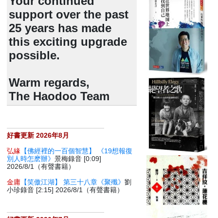
Your continued
support over the past
25 years has made
this exciting upgrade
possible.
Warm regards,
The Haodoo Team
好書更新 2026年8月
弘緣
【佛經裡的一百個智慧】 《19想報復
別人時怎麽辦》
景梅錄音 [0:09]
2026/8/1（有聲書籍）
金庸
【笑傲江湖】 第三十八章《聚殲》
劉
小珍錄音 [2:15] 2026/8/1（有聲書籍）