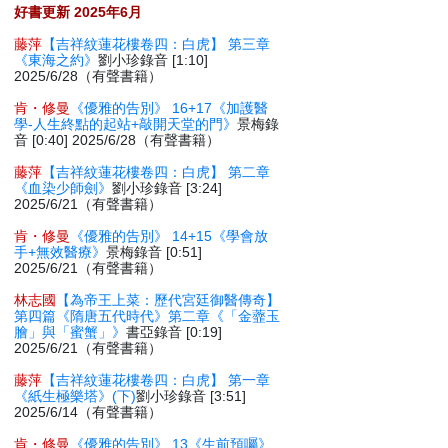
好書更新 2025年6月
藤萍
【吉祥紋蓮花樓卷四：白虎】 第三章
《東海之約》
劉小珍錄音 [1:10]
2025/6/28（有聲書籍）
肯・修曼
《優雅的告別》 16+17《加護醫
學-人生終點的起站+敲開天堂的門》
景梅錄
音 [0:40] 2025/6/28（有聲書籍）
藤萍
【吉祥紋蓮花樓卷四：白虎】 第二章
《血染少師劍》
劉小珍錄音 [3:24]
2025/6/21（有聲書籍）
肯・修曼
《優雅的告別》 14+15《學會放
手+無效醫療》
景梅錄音 [0:51]
2025/6/21（有聲書籍）
林志國
【為帝王上菜：歷代宮廷御醫傳奇】
第四篇《隋唐五代時代》第二章《「金虀玉
膾」與「蜜蟹」》
書亞錄音 [0:19]
2025/6/21（有聲書籍）
藤萍
【吉祥紋蓮花樓卷四：白虎】 第一章
《紙生極樂塔》(下)
劉小珍錄音 [3:51]
2025/6/14（有聲書籍）
肯・修曼
《優雅的告別》 13《生前預囑》