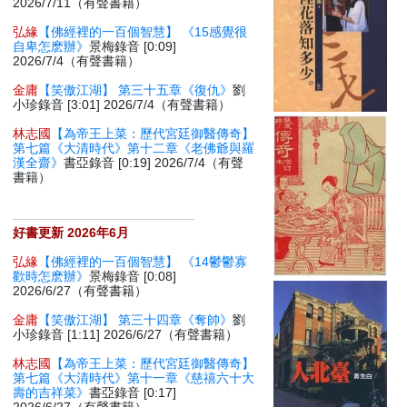
2026/7/11（有聲書籍）
弘緣
【佛經裡的一百個智慧】 《15感覺很
自卑怎麽辦》
景梅錄音 [0:09]
2026/7/4（有聲書籍）
金庸
【笑傲江湖】 第三十五章《復仇》
劉
小珍錄音 [3:01] 2026/7/4（有聲書籍）
林志國
【為帝王上菜：歷代宮廷御醫傳奇】
第七篇《大清時代》第十二章《老佛爺與羅
漢全齋》
書亞錄音 [0:19] 2026/7/4（有聲
書籍）
好書更新 2026年6月
弘緣
【佛經裡的一百個智慧】 《14鬱鬱寡
歡時怎麽辦》
景梅錄音 [0:08]
2026/6/27（有聲書籍）
金庸
【笑傲江湖】 第三十四章《奪帥》
劉
小珍錄音 [1:11] 2026/6/27（有聲書籍）
林志國
【為帝王上菜：歷代宮廷御醫傳奇】
第七篇《大清時代》第十一章《慈禧六十大
壽的吉祥菜》
書亞錄音 [0:17]