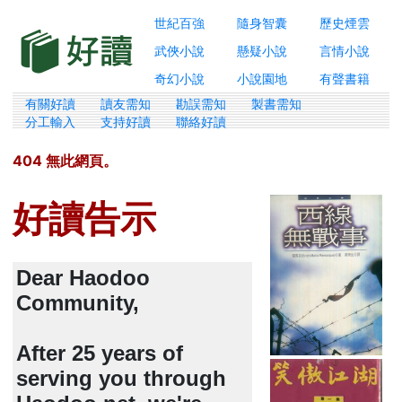
世紀百強
隨身智囊
歷史煙雲
武俠小說
懸疑小說
言情小說
奇幻小說
小說園地
有聲書籍
有關好讀
讀友需知
勘誤需知
製書需知
分工輸入
支持好讀
聯絡好讀
404 無此網頁。
好讀告示
Dear Haodoo
Community,
After 25 years of
serving you through