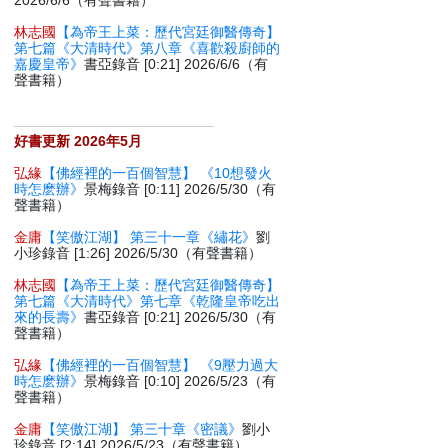
2026/6/6（有聲書籍）
林志國
【為帝王上菜：歷代宮廷御醫傳奇】
第七篇《大清時代》第八章《喜歡殺廚師的
嘉慶皇帝》
書亞錄音 [0:21] 2026/6/6（有
聲書籍）
好書更新 2026年5月
弘緣
【佛經裡的一百個智慧】 《10想發火
時怎麽辦》
景梅錄音 [0:11] 2026/5/30（有
聲書籍）
金庸
【笑傲江湖】 第三十一章《繡花》
劉
小珍錄音 [1:26] 2026/5/30（有聲書籍）
林志國
【為帝王上菜：歷代宮廷御醫傳奇】
第七篇《大清時代》第七章《乾隆皇帝吃出
來的長壽》
書亞錄音 [0:21] 2026/5/30（有
聲書籍）
弘緣
【佛經裡的一百個智慧】 《9壓力過大
時怎麽辦》
景梅錄音 [0:10] 2026/5/23（有
聲書籍）
金庸
【笑傲江湖】 第三十章《密議》
劉小
珍錄音 [2:14] 2026/5/23（有聲書籍）