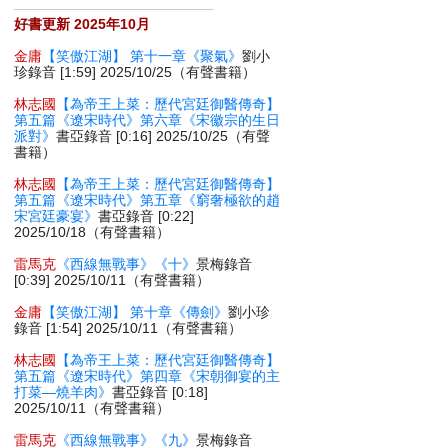
好書更新 2025年10月
金庸
【笑傲江湖】 第十一章《聚氣》
劉小
珍錄音 [1:59] 2025/10/25（有聲書籍）
林志國
【為帝王上菜：歷代宮廷御醫傳奇】
第五篇《遼宋時代》第六章《宋徽宗的生日
派對》
書亞錄音 [0:16] 2025/10/25（有聲
書籍）
林志國
【為帝王上菜：歷代宮廷御醫傳奇】
第五篇《遼宋時代》第五章《窮奢極欲的趙
宋宮廷豪宴》
書亞錄音 [0:22]
2025/10/18（有聲書籍）
雷馬克
《西線無戰事》《十》
景梅錄音
[0:39] 2025/10/11（有聲書籍）
金庸
【笑傲江湖】 第十章《傳劍》
劉小珍
錄音 [1:54] 2025/10/11（有聲書籍）
林志國
【為帝王上菜：歷代宮廷御醫傳奇】
第五篇《遼宋時代》第四章《宋朝御宴的主
打菜—燒羊肉》
書亞錄音 [0:18]
2025/10/11（有聲書籍）
雷馬克
《西線無戰事》《九》
景梅錄音