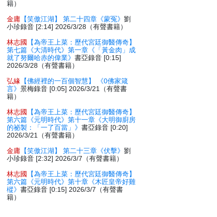
籍）
金庸
【笑傲江湖】 第二十四章《蒙冤》
劉
小珍錄音 [2:14] 2026/3/28（有聲書籍）
林志國
【為帝王上菜：歷代宮廷御醫傳奇】
第七篇《大清時代》第一章《「黃金肉」成
就了努爾哈赤的偉業》
書亞錄音 [0:15]
2026/3/28（有聲書籍）
弘緣
【佛經裡的一百個智慧】 《0佛家箴
言》
景梅錄音 [0:05] 2026/3/21（有聲書
籍）
林志國
【為帝王上菜：歷代宮廷御醫傳奇】
第六篇《元明時代》第十一章《大明御廚房
的祕製：「一了百當」》
書亞錄音 [0:20]
2026/3/21（有聲書籍）
金庸
【笑傲江湖】 第二十三章《伏擊》
劉
小珍錄音 [2:32] 2026/3/7（有聲書籍）
林志國
【為帝王上菜：歷代宮廷御醫傳奇】
第六篇《元明時代》第十章《木匠皇帝好雞
樅》
書亞錄音 [0:15] 2026/3/7（有聲書
籍）