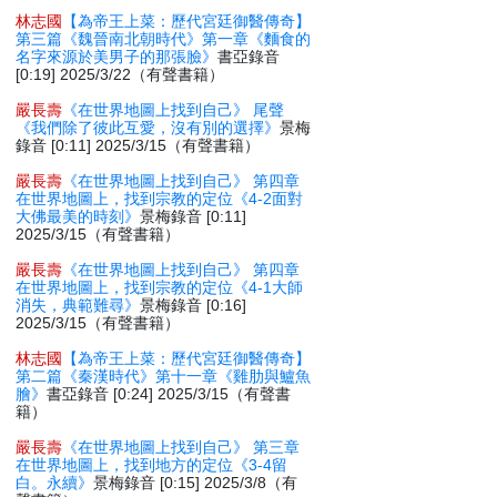
林志國
【為帝王上菜：歷代宮廷御醫傳奇】
第三篇《魏晉南北朝時代》第一章《麵食的
名字來源於美男子的那張臉》
書亞錄音
[0:19] 2025/3/22（有聲書籍）
嚴長壽
《在世界地圖上找到自己》 尾聲
《我們除了彼此互愛，沒有別的選擇》
景梅
錄音 [0:11] 2025/3/15（有聲書籍）
嚴長壽
《在世界地圖上找到自己》 第四章
在世界地圖上，找到宗教的定位《4-2面對
大佛最美的時刻》
景梅錄音 [0:11]
2025/3/15（有聲書籍）
嚴長壽
《在世界地圖上找到自己》 第四章
在世界地圖上，找到宗教的定位《4-1大師
消失，典範難尋》
景梅錄音 [0:16]
2025/3/15（有聲書籍）
林志國
【為帝王上菜：歷代宮廷御醫傳奇】
第二篇《秦漢時代》第十一章《雞肋與鱸魚
膾》
書亞錄音 [0:24] 2025/3/15（有聲書
籍）
嚴長壽
《在世界地圖上找到自己》 第三章
在世界地圖上，找到地方的定位《3-4留
白。永續》
景梅錄音 [0:15] 2025/3/8（有