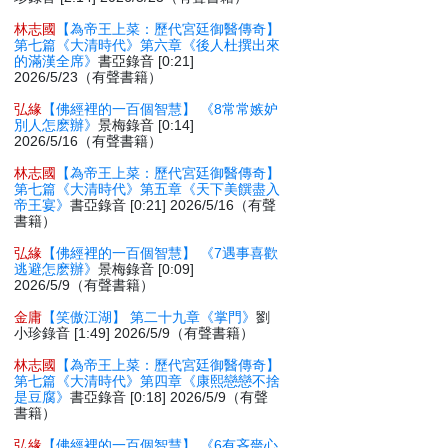
林志國
【為帝王上菜：歷代宮廷御醫傳奇】
第七篇《大清時代》第六章《後人杜撰出來
的滿漢全席》
書亞錄音 [0:21]
2026/5/23（有聲書籍）
弘緣
【佛經裡的一百個智慧】 《8常常嫉妒
別人怎麽辦》
景梅錄音 [0:14]
2026/5/16（有聲書籍）
林志國
【為帝王上菜：歷代宮廷御醫傳奇】
第七篇《大清時代》第五章《天下美饌盡入
帝王宴》
書亞錄音 [0:21] 2026/5/16（有聲
書籍）
弘緣
【佛經裡的一百個智慧】 《7遇事喜歡
逃避怎麽辦》
景梅錄音 [0:09]
2026/5/9（有聲書籍）
金庸
【笑傲江湖】 第二十九章《掌門》
劉
小珍錄音 [1:49] 2026/5/9（有聲書籍）
林志國
【為帝王上菜：歷代宮廷御醫傳奇】
第七篇《大清時代》第四章《康熙戀戀不捨
是豆腐》
書亞錄音 [0:18] 2026/5/9（有聲
書籍）
弘緣
【佛經裡的一百個智慧】 《6有吝嗇心