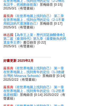
在世界地圖上，找到台灣的定位《2-2伸出
友誼手，把感動放前面》
景梅錄音 [0:15]
2025/3/1（有聲書籍）
嚴長壽
《在世界地圖上找到自己》 第二章
在世界地圖上，找到台灣的定位《2-1不要
用錯誤的尺度測量自己》
景梅錄音 [0:17]
2025/3/1（有聲書籍）
林志國
【為帝王上菜：歷代宮廷御醫傳奇】
第二篇《秦漢時代》第九章《最愛鮑魚的民
選皇帝王莽》
書亞錄音 [0:22]
2025/3/1（有聲書籍）
好書更新 2025年2月
嚴長壽
《在世界地圖上找到自己》 第一章
在世界地圖上，找到青年的定位《1-3創建
台灣的 Minerva Schools》
景梅錄音 [0:14]
2025/2/22（有聲書籍）
嚴長壽
《在世界地圖上找到自己》 第一章
在世界地圖上，找到青年的定位《1-2世界
就是校園》
景梅錄音 [0:14] 2025/2/22（有
聲書籍）