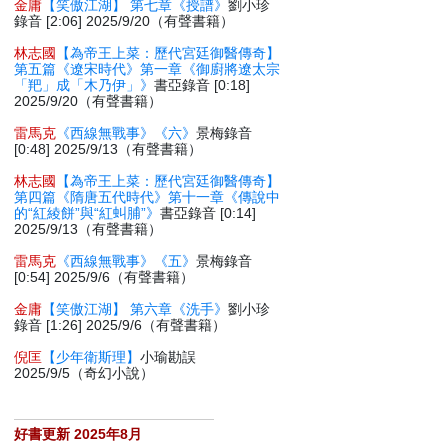
金庸
【笑傲江湖】 第七章《授譜》
劉小珍
錄音 [2:06] 2025/9/20（有聲書籍）
林志國
【為帝王上菜：歷代宮廷御醫傳奇】
第五篇《遼宋時代》第一章《御廚將遼太宗
「羓」成「木乃伊」》
書亞錄音 [0:18]
2025/9/20（有聲書籍）
雷馬克
《西線無戰事》《六》
景梅錄音
[0:48] 2025/9/13（有聲書籍）
林志國
【為帝王上菜：歷代宮廷御醫傳奇】
第四篇《隋唐五代時代》第十一章《傳說中
的“紅綾餅”與“紅虯脯”》
書亞錄音 [0:14]
2025/9/13（有聲書籍）
雷馬克
《西線無戰事》《五》
景梅錄音
[0:54] 2025/9/6（有聲書籍）
金庸
【笑傲江湖】 第六章《洗手》
劉小珍
錄音 [1:26] 2025/9/6（有聲書籍）
倪匡
【少年衛斯理】
小瑜勘誤
2025/9/5（奇幻小說）
好書更新 2025年8月