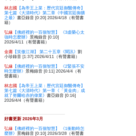
林志國
【為帝王上菜：歷代宮廷御醫傳奇】
第七篇《大清時代》第二章《中國宮廷御膳
之最》
書亞錄音 [0:20] 2026/4/18（有聲書
籍）
弘緣
【佛經裡的一百個智慧】 《3虛榮心太
強時怎麼辦》
景梅錄音 [0:10]
2026/4/11（有聲書籍）
金庸
【笑傲江湖】 第二十五章《聞訊》
劉
小珍錄音 [1:37] 2026/4/11（有聲書籍）
弘緣
【佛經裡的一百個智慧】 《2緊張不安
時怎麼辦》
景梅錄音 [0:11] 2026/4/4（有
聲書籍）
林志國
【為帝王上菜：歷代宮廷御醫傳奇】
第七篇《大清時代》第一章《「黃金肉」成
就了努爾哈赤的偉業》
書亞錄音 [0:16]
2026/4/4（有聲書籍）
好書更新 2026年3月
弘緣
【佛經裡的一百個智慧】 《1衝動時怎
麼辦》
景梅錄音 [0:10] 2026/3/28（有聲書