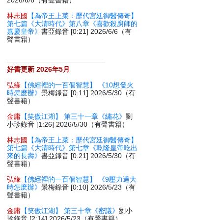
2026/6/6（有聲書籍）
林志國
【為帝王上菜：歷代宮廷御醫傳奇】
第七篇《大清時代》第八章《喜歡殺廚師的
嘉慶皇帝》
書亞錄音 [0:21] 2026/6/6（有
聲書籍）
好書更新 2026年5月
弘緣
【佛經裡的一百個智慧】 《10想發火
時怎麽辦》
景梅錄音 [0:11] 2026/5/30（有
聲書籍）
金庸
【笑傲江湖】 第三十一章《繡花》
劉
小珍錄音 [1:26] 2026/5/30（有聲書籍）
林志國
【為帝王上菜：歷代宮廷御醫傳奇】
第七篇《大清時代》第七章《乾隆皇帝吃出
來的長壽》
書亞錄音 [0:21] 2026/5/30（有
聲書籍）
弘緣
【佛經裡的一百個智慧】 《9壓力過大
時怎麽辦》
景梅錄音 [0:10] 2026/5/23（有
聲書籍）
金庸
【笑傲江湖】 第三十章《密議》
劉小
珍錄音 [2:14] 2026/5/23（有聲書籍）