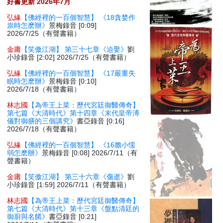
好書更新 2026年7月
弘緣
【佛經裡的一百個智慧】 《18貪婪作
祟時怎麽辦》
景梅錄音 [0:09]
2026/7/25（有聲書籍）
金庸
【笑傲江湖】 第三十七章《迫娶》
劉
小珍錄音 [2:02] 2026/7/25（有聲書籍）
弘緣
【佛經裡的一百個智慧】 《17嚴重失
眠時怎麽辦》
景梅錄音 [0:10]
2026/7/18（有聲書籍）
林志國
【為帝王上菜：歷代宮廷御醫傳奇】
第七篇《大清時代》第十四章《末代皇帝溥
儀對御膳的三個講究》
書亞錄音 [0:16]
2026/7/18（有聲書籍）
弘緣
【佛經裡的一百個智慧】 《16膽小懦
弱怎麽辦》
景梅錄音 [0:08] 2026/7/11（有
聲書籍）
金庸
【笑傲江湖】 第三十六章《傷逝》
劉
小珍錄音 [1:59] 2026/7/11（有聲書籍）
林志國
【為帝王上菜：歷代宮廷御醫傳奇】
第七篇《大清時代》第十三章《盤點清廷的
御廚與名餚》
書亞錄音 [0:21]