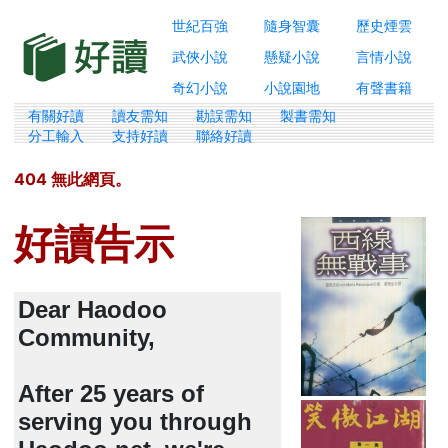
世紀百強
隨身智囊
歷史煙雲
武俠小說
懸疑小說
言情小說
奇幻小說
小說園地
有聲書籍
有關好讀
讀友需知
勘誤需知
製書需知
分工輸入
支持好讀
聯絡好讀
404 無此網頁。
好讀告示
Dear Haodoo
Community,
After 25 years of
serving you through