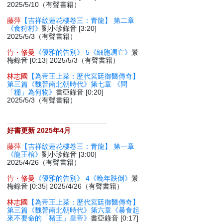
2025/5/10（有聲書籍）
藤萍
【吉祥紋蓮花樓卷三：青龍】 第二章
《食狩村》
劉小珍錄音 [3:20]
2025/5/3（有聲書籍）
肯・修曼
《優雅的告別》 5《細胞凋亡》
景
梅錄音 [0:13] 2025/5/3（有聲書籍）
林志國
【為帝王上菜：歷代宮廷御醫傳奇】
第三篇《魏晉南北朝時代》第七章 《問
「粣」為何物》
書亞錄音 [0:20]
2025/5/3（有聲書籍）
好書更新 2025年4月
藤萍
【吉祥紋蓮花樓卷三：青龍】 第一章
《龍王棺》
劉小珍錄音 [3:00]
2025/4/26（有聲書籍）
肯・修曼
《優雅的告別》 4《晚年跌倒》
景
梅錄音 [0:35] 2025/4/26（有聲書籍）
林志國
【為帝王上菜：歷代宮廷御醫傳奇】
第三篇《魏晉南北朝時代》第六章《暴食起
來不要命的「豬王」皇帝》
書亞錄音 [0:17]