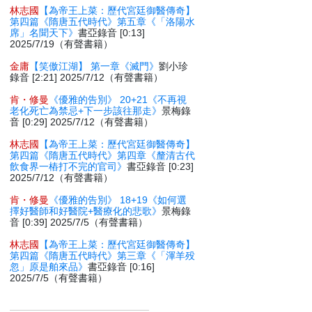
林志國
【為帝王上菜：歷代宮廷御醫傳奇】
第四篇《隋唐五代時代》第五章《「洛陽水
席」名聞天下》
書亞錄音 [0:13]
2025/7/19（有聲書籍）
金庸
【笑傲江湖】 第一章《滅門》
劉小珍
錄音 [2:21] 2025/7/12（有聲書籍）
肯・修曼
《優雅的告別》 20+21《不再視
老化死亡為禁忌+下一步該往那走》
景梅錄
音 [0:29] 2025/7/12（有聲書籍）
林志國
【為帝王上菜：歷代宮廷御醫傳奇】
第四篇《隋唐五代時代》第四章《釐清古代
飲食界一樁打不完的官司》
書亞錄音 [0:23]
2025/7/12（有聲書籍）
肯・修曼
《優雅的告別》 18+19《如何選
擇好醫師和好醫院+醫療化的悲歌》
景梅錄
音 [0:39] 2025/7/5（有聲書籍）
林志國
【為帝王上菜：歷代宮廷御醫傳奇】
第四篇《隋唐五代時代》第三章《「渾羊殁
忽」原是舶來品》
書亞錄音 [0:16]
2025/7/5（有聲書籍）