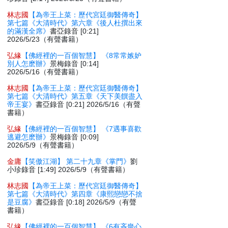
林志國
【為帝王上菜：歷代宮廷御醫傳奇】
第七篇《大清時代》第六章《後人杜撰出來
的滿漢全席》
書亞錄音 [0:21]
2026/5/23（有聲書籍）
弘緣
【佛經裡的一百個智慧】 《8常常嫉妒
別人怎麽辦》
景梅錄音 [0:14]
2026/5/16（有聲書籍）
林志國
【為帝王上菜：歷代宮廷御醫傳奇】
第七篇《大清時代》第五章《天下美饌盡入
帝王宴》
書亞錄音 [0:21] 2026/5/16（有聲
書籍）
弘緣
【佛經裡的一百個智慧】 《7遇事喜歡
逃避怎麽辦》
景梅錄音 [0:09]
2026/5/9（有聲書籍）
金庸
【笑傲江湖】 第二十九章《掌門》
劉
小珍錄音 [1:49] 2026/5/9（有聲書籍）
林志國
【為帝王上菜：歷代宮廷御醫傳奇】
第七篇《大清時代》第四章《康熙戀戀不捨
是豆腐》
書亞錄音 [0:18] 2026/5/9（有聲
書籍）
弘緣
【佛經裡的一百個智慧】 《6有吝嗇心