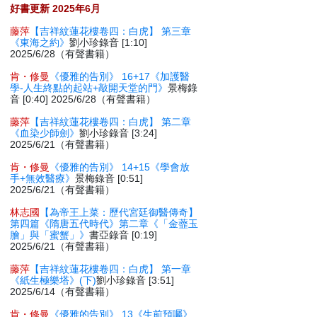
好書更新 2025年6月
藤萍
【吉祥紋蓮花樓卷四：白虎】 第三章
《東海之約》
劉小珍錄音 [1:10]
2025/6/28（有聲書籍）
肯・修曼
《優雅的告別》 16+17《加護醫
學-人生終點的起站+敲開天堂的門》
景梅錄
音 [0:40] 2025/6/28（有聲書籍）
藤萍
【吉祥紋蓮花樓卷四：白虎】 第二章
《血染少師劍》
劉小珍錄音 [3:24]
2025/6/21（有聲書籍）
肯・修曼
《優雅的告別》 14+15《學會放
手+無效醫療》
景梅錄音 [0:51]
2025/6/21（有聲書籍）
林志國
【為帝王上菜：歷代宮廷御醫傳奇】
第四篇《隋唐五代時代》第二章《「金虀玉
膾」與「蜜蟹」》
書亞錄音 [0:19]
2025/6/21（有聲書籍）
藤萍
【吉祥紋蓮花樓卷四：白虎】 第一章
《紙生極樂塔》(下)
劉小珍錄音 [3:51]
2025/6/14（有聲書籍）
肯・修曼
《優雅的告別》 13《生前預囑》