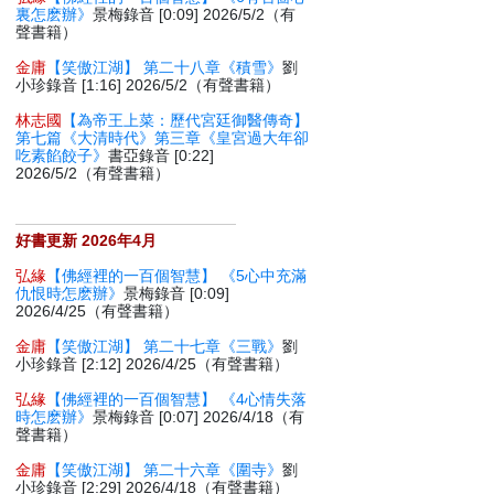
裏怎麽辦》
景梅錄音 [0:09] 2026/5/2（有
聲書籍）
金庸
【笑傲江湖】 第二十八章《積雪》
劉
小珍錄音 [1:16] 2026/5/2（有聲書籍）
林志國
【為帝王上菜：歷代宮廷御醫傳奇】
第七篇《大清時代》第三章《皇宮過大年卻
吃素餡餃子》
書亞錄音 [0:22]
2026/5/2（有聲書籍）
好書更新 2026年4月
弘緣
【佛經裡的一百個智慧】 《5心中充滿
仇恨時怎麽辦》
景梅錄音 [0:09]
2026/4/25（有聲書籍）
金庸
【笑傲江湖】 第二十七章《三戰》
劉
小珍錄音 [2:12] 2026/4/25（有聲書籍）
弘緣
【佛經裡的一百個智慧】 《4心情失落
時怎麽辦》
景梅錄音 [0:07] 2026/4/18（有
聲書籍）
金庸
【笑傲江湖】 第二十六章《圍寺》
劉
小珍錄音 [2:29] 2026/4/18（有聲書籍）