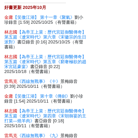
好書更新 2025年10月
金庸
【笑傲江湖】 第十一章《聚氣》
劉小
珍錄音 [1:59] 2025/10/25（有聲書籍）
林志國
【為帝王上菜：歷代宮廷御醫傳奇】
第五篇《遼宋時代》第六章《宋徽宗的生日
派對》
書亞錄音 [0:16] 2025/10/25（有聲
書籍）
林志國
【為帝王上菜：歷代宮廷御醫傳奇】
第五篇《遼宋時代》第五章《窮奢極欲的趙
宋宮廷豪宴》
書亞錄音 [0:22]
2025/10/18（有聲書籍）
雷馬克
《西線無戰事》《十》
景梅錄音
[0:39] 2025/10/11（有聲書籍）
金庸
【笑傲江湖】 第十章《傳劍》
劉小珍
錄音 [1:54] 2025/10/11（有聲書籍）
林志國
【為帝王上菜：歷代宮廷御醫傳奇】
第五篇《遼宋時代》第四章《宋朝御宴的主
打菜—燒羊肉》
書亞錄音 [0:18]
2025/10/11（有聲書籍）
雷馬克
《西線無戰事》《九》
景梅錄音