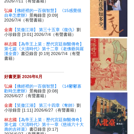
2026/7/11（有聲書籍）
弘緣
【佛經裡的一百個智慧】 《15感覺很
自卑怎麽辦》
景梅錄音 [0:09]
2026/7/4（有聲書籍）
金庸
【笑傲江湖】 第三十五章《復仇》
劉
小珍錄音 [3:01] 2026/7/4（有聲書籍）
林志國
【為帝王上菜：歷代宮廷御醫傳奇】
第七篇《大清時代》第十二章《老佛爺與羅
漢全齋》
書亞錄音 [0:19] 2026/7/4（有聲
書籍）
好書更新 2026年6月
弘緣
【佛經裡的一百個智慧】 《14鬱鬱寡
歡時怎麽辦》
景梅錄音 [0:08]
2026/6/27（有聲書籍）
金庸
【笑傲江湖】 第三十四章《奪帥》
劉
小珍錄音 [1:11] 2026/6/27（有聲書籍）
林志國
【為帝王上菜：歷代宮廷御醫傳奇】
第七篇《大清時代》第十一章《慈禧六十大
壽的吉祥菜》
書亞錄音 [0:17]