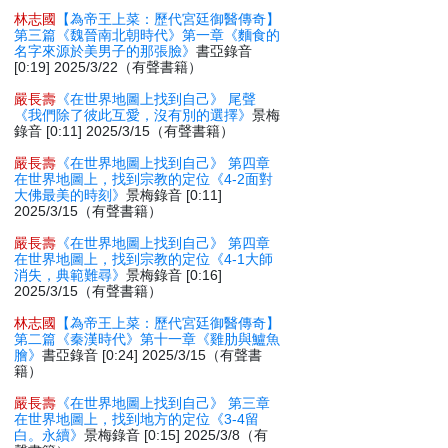
林志國
【為帝王上菜：歷代宮廷御醫傳奇】
第三篇《魏晉南北朝時代》第一章《麵食的
名字來源於美男子的那張臉》
書亞錄音
[0:19] 2025/3/22（有聲書籍）
嚴長壽
《在世界地圖上找到自己》 尾聲
《我們除了彼此互愛，沒有別的選擇》
景梅
錄音 [0:11] 2025/3/15（有聲書籍）
嚴長壽
《在世界地圖上找到自己》 第四章
在世界地圖上，找到宗教的定位《4-2面對
大佛最美的時刻》
景梅錄音 [0:11]
2025/3/15（有聲書籍）
嚴長壽
《在世界地圖上找到自己》 第四章
在世界地圖上，找到宗教的定位《4-1大師
消失，典範難尋》
景梅錄音 [0:16]
2025/3/15（有聲書籍）
林志國
【為帝王上菜：歷代宮廷御醫傳奇】
第二篇《秦漢時代》第十一章《雞肋與鱸魚
膾》
書亞錄音 [0:24] 2025/3/15（有聲書
籍）
嚴長壽
《在世界地圖上找到自己》 第三章
在世界地圖上，找到地方的定位《3-4留
白。永續》
景梅錄音 [0:15] 2025/3/8（有