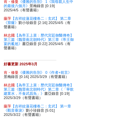
肯・修曼
《優雅的告別》 1《我母親人生中
的最後六個月》
景梅錄音 [0:19]
2025/4/5（有聲書籍）
藤萍
【吉祥紋蓮花樓卷二：玄武】 第二章
《窟窿》
劉小珍錄音 [2:16] 2025/4/5（有
聲書籍）
林志國
【為帝王上菜：歷代宮廷御醫傳奇】
第三篇《魏晉南北朝時代》第三章《帝王御
宴的尷尬》
書亞錄音 [0:22] 2025/4/5（有
聲書籍）
好書更新 2025年3月
肯・修曼
《優雅的告別》 0《作者+前言》
景梅錄音 [0:16] 2025/3/29（有聲書籍）
林志國
【為帝王上菜：歷代宮廷御醫傳奇】
第三篇《魏晉南北朝時代》第二章《「寧飲
建業水，不食武昌魚」》
書亞錄音 [0:19]
2025/3/29（有聲書籍）
藤萍
【吉祥紋蓮花樓卷二：玄武】 第一章
《觀音垂淚》
劉小珍錄音 [5:01]
2025/3/22（有聲書籍）