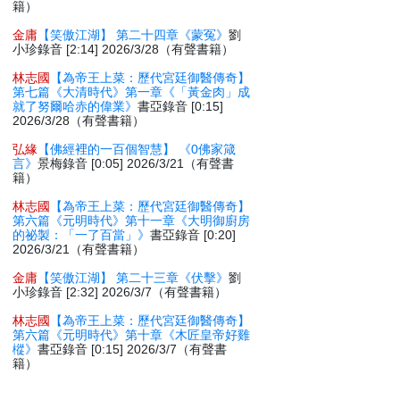
籍）
金庸
【笑傲江湖】 第二十四章《蒙冤》
劉
小珍錄音 [2:14] 2026/3/28（有聲書籍）
林志國
【為帝王上菜：歷代宮廷御醫傳奇】
第七篇《大清時代》第一章《「黃金肉」成
就了努爾哈赤的偉業》
書亞錄音 [0:15]
2026/3/28（有聲書籍）
弘緣
【佛經裡的一百個智慧】 《0佛家箴
言》
景梅錄音 [0:05] 2026/3/21（有聲書
籍）
林志國
【為帝王上菜：歷代宮廷御醫傳奇】
第六篇《元明時代》第十一章《大明御廚房
的祕製：「一了百當」》
書亞錄音 [0:20]
2026/3/21（有聲書籍）
金庸
【笑傲江湖】 第二十三章《伏擊》
劉
小珍錄音 [2:32] 2026/3/7（有聲書籍）
林志國
【為帝王上菜：歷代宮廷御醫傳奇】
第六篇《元明時代》第十章《木匠皇帝好雞
樅》
書亞錄音 [0:15] 2026/3/7（有聲書
籍）