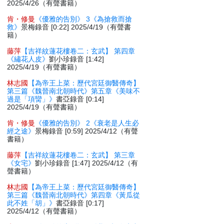
2025/4/26（有聲書籍）
肯・修曼
《優雅的告別》 3《為搶救而搶
救》
景梅錄音 [0:22] 2025/4/19（有聲書
籍）
藤萍
【吉祥紋蓮花樓卷二：玄武】 第四章
《繡花人皮》
劉小珍錄音 [1:42]
2025/4/19（有聲書籍）
林志國
【為帝王上菜：歷代宮廷御醫傳奇】
第三篇《魏晉南北朝時代》第五章《美味不
過是「項臠」》
書亞錄音 [0:14]
2025/4/19（有聲書籍）
肯・修曼
《優雅的告別》 2《衰老是人生必
經之途》
景梅錄音 [0:59] 2025/4/12（有聲
書籍）
藤萍
【吉祥紋蓮花樓卷二：玄武】 第三章
《女宅》
劉小珍錄音 [1:47] 2025/4/12（有
聲書籍）
林志國
【為帝王上菜：歷代宮廷御醫傳奇】
第三篇《魏晉南北朝時代》第四章《黃瓜從
此不姓「胡」》
書亞錄音 [0:17]
2025/4/12（有聲書籍）