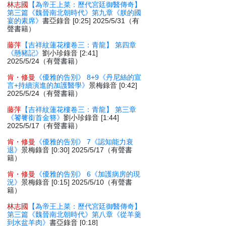
林志國
【為帝王上菜：歷代宮廷御醫傳奇】
第三篇《魏晉南北朝時代》第九章《朕的國
宴的素席》
書亞錄音 [0:25] 2025/5/31（有
聲書籍）
藤萍
【吉祥紋蓮花樓卷三：青龍】 第四章
《懸豬記》
劉小珍錄音 [2:41]
2025/5/24（有聲書籍）
肯・修曼
《優雅的告別》 8+9《丹尼絲的宣
言+持續演進的加護醫學》
景梅錄音 [0:42]
2025/5/24（有聲書籍）
藤萍
【吉祥紋蓮花樓卷三：青龍】 第三章
《饕餮銜首金簪》
劉小珍錄音 [1:44]
2025/5/17（有聲書籍）
肯・修曼
《優雅的告別》 7《認知能力衰
退》
景梅錄音 [0:30] 2025/5/17（有聲書
籍）
肯・修曼
《優雅的告別》 6《加護病房的現
況》
景梅錄音 [0:15] 2025/5/10（有聲書
籍）
林志國
【為帝王上菜：歷代宮廷御醫傳奇】
第三篇《魏晉南北朝時代》第八章《從羊羹
到水盆羊肉》
書亞錄音 [0:18]