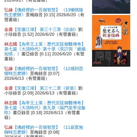
2026/6/27（有聲書籍）
弘緣
【佛經裡的一百個智慧】 《13懶惰隨
性怎麽辦》
景梅錄音 [0:15] 2026/6/20（有
聲書籍）
金庸
【笑傲江湖】 第三十三章《比劍》
劉
小珍錄音 [1:52] 2026/6/20（有聲書籍）
林志國
【為帝王上菜：歷代宮廷御醫傳奇】
第七篇《大清時代》第十章《奕詝與「嫦娥
知情」》
書亞錄音 [0:11] 2026/6/20（有聲
書籍）
弘緣
【佛經裡的一百個智慧】 《12感到恐
懼時怎麽辦》
景梅錄音 [0:07]
2026/6/13（有聲書籍）
金庸
【笑傲江湖】 第三十二章《拚派》
劉
小珍錄音 [2:09] 2026/6/13（有聲書籍）
林志國
【為帝王上菜：歷代宮廷御醫傳奇】
第七篇《大清時代》第九章《摳門皇帝沒飯
吃》
書亞錄音 [0:18] 2026/6/13（有聲書
籍）
弘緣
【佛經裡的一百個智慧】 《11寂寞無
聊時怎麽辦》
景梅錄音 [0:08]