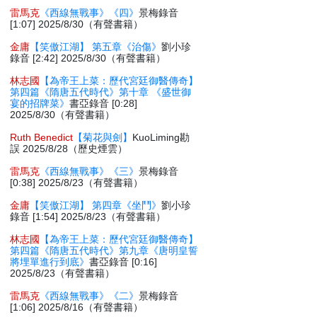
雷馬克
《西線無戰事》《四》
景梅錄音
[1:07] 2025/8/30（有聲書籍）
金庸
【笑傲江湖】 第五章《治傷》
劉小珍
錄音 [2:42] 2025/8/30（有聲書籍）
林志國
【為帝王上菜：歷代宮廷御醫傳奇】
第四篇《隋唐五代時代》第十章 《盛世御
宴的招牌菜》
書亞錄音 [0:28]
2025/8/30（有聲書籍）
Ruth Benedict
【菊花與劍】
KuoLiming勘
誤 2025/8/28（歷史煙雲）
雷馬克
《西線無戰事》《三》
景梅錄音
[0:38] 2025/8/23（有聲書籍）
金庸
【笑傲江湖】 第四章《坐鬥》
劉小珍
錄音 [1:54] 2025/8/23（有聲書籍）
林志國
【為帝王上菜：歷代宮廷御醫傳奇】
第四篇《隋唐五代時代》第九章《唐明皇誓
將埋單進行到底》
書亞錄音 [0:16]
2025/8/23（有聲書籍）
雷馬克
《西線無戰事》《二》
景梅錄音
[1:06] 2025/8/16（有聲書籍）