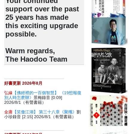
Your continued
support over the past
25 years has made
this exciting upgrade
possible.
Warm regards,
The Haodoo Team
好書更新 2026年8月
弘緣
【佛經裡的一百個智慧】 《19想報復
別人時怎麽辦》
景梅錄音 [0:09]
2026/8/1（有聲書籍）
金庸
【笑傲江湖】 第三十八章《聚殲》
劉
小珍錄音 [2:15] 2026/8/1（有聲書籍）