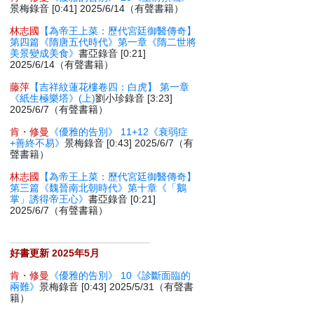
景梅錄音 [0:41] 2025/6/14（有聲書籍）
林志國
【為帝王上菜：歷代宮廷御醫傳奇】
第四篇《隋唐五代時代》第一章《隋二世將
美景變成美食》
書亞錄音 [0:21]
2025/6/14（有聲書籍）
藤萍
【吉祥紋蓮花樓卷四：白虎】 第一章
《紙生極樂塔》(上)
劉小珍錄音 [3:23]
2025/6/7（有聲書籍）
肯・修曼
《優雅的告別》 11+12《衰弱症
+善終不易》
景梅錄音 [0:43] 2025/6/7（有
聲書籍）
林志國
【為帝王上菜：歷代宮廷御醫傳奇】
第三篇《魏晉南北朝時代》第十章《「鵝
掌」誘得帝王心》
書亞錄音 [0:21]
2025/6/7（有聲書籍）
好書更新 2025年5月
肯・修曼
《優雅的告別》 10《診斷面臨的
兩難》
景梅錄音 [0:43] 2025/5/31（有聲書
籍）