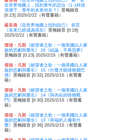
嚴長壽
《在世界地圖上找到自己》 第一章
在世界地圖上，找到青年的定位《1-1科技
浪潮下，青年的未來何在？》
景梅錄音
[0:23] 2025/2/22（有聲書籍）
嚴長壽
《在世界地圖上找到自己》 前言
《未來已經成為現在》
景梅錄音 [0:18]
2025/2/22（有聲書籍）
傑德・凡斯
《絕望者之歌：一個美國白人家
族的悲劇與重生》 16《結論，不再惡夢》
景梅錄音 [0:23] 2025/2/15（有聲書籍）
傑德・凡斯
《絕望者之歌：一個美國白人家
族的悲劇與重生》 15《什麼才能拯救鄉巴
佬》
景梅錄音 [0:32] 2025/2/15（有聲書
籍）
傑德・凡斯
《絕望者之歌：一個美國白人家
族的悲劇與重生》 14《與內在的怪物戰
鬥》
景梅錄音 [0:30] 2025/2/15（有聲書
籍）
傑德・凡斯
《絕望者之歌：一個美國白人家
族的悲劇與重生》 13《幸福的人擁有什
麼》
景梅錄音 [0:36] 2025/2/15（有聲書
籍）