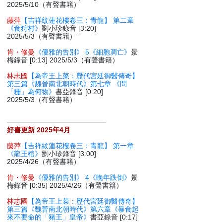
2025/5/10（有聲書籍）
藤萍
【吉祥紋蓮花樓卷三：青龍】 第二章
《食狩村》
劉小珍錄音 [3:20]
2025/5/3（有聲書籍）
肯・修曼
《優雅的告別》 5《細胞凋亡》
景
梅錄音 [0:13] 2025/5/3（有聲書籍）
林志國
【為帝王上菜：歷代宮廷御醫傳奇】
第三篇《魏晉南北朝時代》第七章 《問
「粣」為何物》
書亞錄音 [0:20]
2025/5/3（有聲書籍）
好書更新 2025年4月
藤萍
【吉祥紋蓮花樓卷三：青龍】 第一章
《龍王棺》
劉小珍錄音 [3:00]
2025/4/26（有聲書籍）
肯・修曼
《優雅的告別》 4《晚年跌倒》
景
梅錄音 [0:35] 2025/4/26（有聲書籍）
林志國
【為帝王上菜：歷代宮廷御醫傳奇】
第三篇《魏晉南北朝時代》第六章《暴食起
來不要命的「豬王」皇帝》
書亞錄音 [0:17]