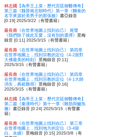
林志國
【為帝王上菜：歷代宮廷御醫傳奇】
第三篇《魏晉南北朝時代》第一章《麵食的
名字來源於美男子的那張臉》
書亞錄音
[0:19] 2025/3/22（有聲書籍）
嚴長壽
《在世界地圖上找到自己》 尾聲
《我們除了彼此互愛，沒有別的選擇》
景梅
錄音 [0:11] 2025/3/15（有聲書籍）
嚴長壽
《在世界地圖上找到自己》 第四章
在世界地圖上，找到宗教的定位《4-2面對
大佛最美的時刻》
景梅錄音 [0:11]
2025/3/15（有聲書籍）
嚴長壽
《在世界地圖上找到自己》 第四章
在世界地圖上，找到宗教的定位《4-1大師
消失，典範難尋》
景梅錄音 [0:16]
2025/3/15（有聲書籍）
林志國
【為帝王上菜：歷代宮廷御醫傳奇】
第二篇《秦漢時代》第十一章《雞肋與鱸魚
膾》
書亞錄音 [0:24] 2025/3/15（有聲書
籍）
嚴長壽
《在世界地圖上找到自己》 第三章
在世界地圖上，找到地方的定位《3-4留
白。永續》
景梅錄音 [0:15] 2025/3/8（有