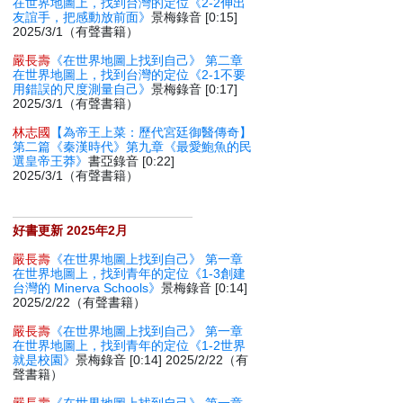
在世界地圖上，找到台灣的定位《2-2伸出
友誼手，把感動放前面》
景梅錄音 [0:15]
2025/3/1（有聲書籍）
嚴長壽
《在世界地圖上找到自己》 第二章
在世界地圖上，找到台灣的定位《2-1不要
用錯誤的尺度測量自己》
景梅錄音 [0:17]
2025/3/1（有聲書籍）
林志國
【為帝王上菜：歷代宮廷御醫傳奇】
第二篇《秦漢時代》第九章《最愛鮑魚的民
選皇帝王莽》
書亞錄音 [0:22]
2025/3/1（有聲書籍）
好書更新 2025年2月
嚴長壽
《在世界地圖上找到自己》 第一章
在世界地圖上，找到青年的定位《1-3創建
台灣的 Minerva Schools》
景梅錄音 [0:14]
2025/2/22（有聲書籍）
嚴長壽
《在世界地圖上找到自己》 第一章
在世界地圖上，找到青年的定位《1-2世界
就是校園》
景梅錄音 [0:14] 2025/2/22（有
聲書籍）