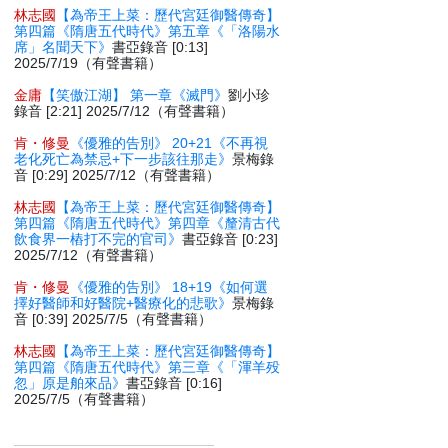
林志國
【為帝王上菜：歷代宮廷御醫傳奇】
第四篇《隋唐五代時代》第五章《「洛陽水
席」名聞天下》
書亞錄音 [0:13]
2025/7/19（有聲書籍）
金庸
【笑傲江湖】 第一章《滅門》
劉小珍
錄音 [2:21] 2025/7/12（有聲書籍）
肯・修曼
《優雅的告別》 20+21《不再視
老化死亡為禁忌+下一步該往那走》
景梅錄
音 [0:29] 2025/7/12（有聲書籍）
林志國
【為帝王上菜：歷代宮廷御醫傳奇】
第四篇《隋唐五代時代》第四章《釐清古代
飲食界一樁打不完的官司》
書亞錄音 [0:23]
2025/7/12（有聲書籍）
肯・修曼
《優雅的告別》 18+19《如何選
擇好醫師和好醫院+醫療化的悲歌》
景梅錄
音 [0:39] 2025/7/5（有聲書籍）
林志國
【為帝王上菜：歷代宮廷御醫傳奇】
第四篇《隋唐五代時代》第三章《「渾羊殁
忽」原是舶來品》
書亞錄音 [0:16]
2025/7/5（有聲書籍）