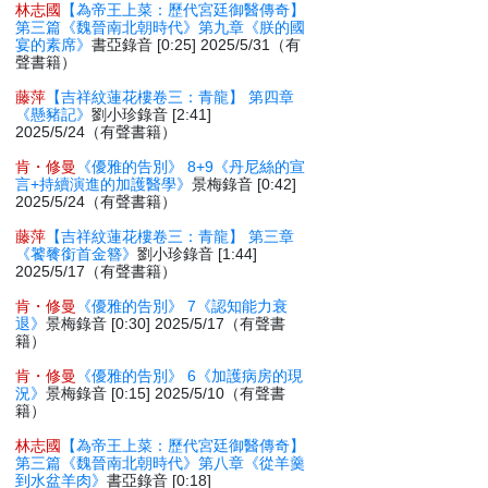
林志國
【為帝王上菜：歷代宮廷御醫傳奇】
第三篇《魏晉南北朝時代》第九章《朕的國
宴的素席》
書亞錄音 [0:25] 2025/5/31（有
聲書籍）
藤萍
【吉祥紋蓮花樓卷三：青龍】 第四章
《懸豬記》
劉小珍錄音 [2:41]
2025/5/24（有聲書籍）
肯・修曼
《優雅的告別》 8+9《丹尼絲的宣
言+持續演進的加護醫學》
景梅錄音 [0:42]
2025/5/24（有聲書籍）
藤萍
【吉祥紋蓮花樓卷三：青龍】 第三章
《饕餮銜首金簪》
劉小珍錄音 [1:44]
2025/5/17（有聲書籍）
肯・修曼
《優雅的告別》 7《認知能力衰
退》
景梅錄音 [0:30] 2025/5/17（有聲書
籍）
肯・修曼
《優雅的告別》 6《加護病房的現
況》
景梅錄音 [0:15] 2025/5/10（有聲書
籍）
林志國
【為帝王上菜：歷代宮廷御醫傳奇】
第三篇《魏晉南北朝時代》第八章《從羊羹
到水盆羊肉》
書亞錄音 [0:18]