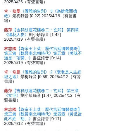
2025/4/26（有聲書籍）
肯・修曼
《優雅的告別》 3《為搶救而搶
救》
景梅錄音 [0:22] 2025/4/19（有聲書
籍）
藤萍
【吉祥紋蓮花樓卷二：玄武】 第四章
《繡花人皮》
劉小珍錄音 [1:42]
2025/4/19（有聲書籍）
林志國
【為帝王上菜：歷代宮廷御醫傳奇】
第三篇《魏晉南北朝時代》第五章《美味不
過是「項臠」》
書亞錄音 [0:14]
2025/4/19（有聲書籍）
肯・修曼
《優雅的告別》 2《衰老是人生必
經之途》
景梅錄音 [0:59] 2025/4/12（有聲
書籍）
藤萍
【吉祥紋蓮花樓卷二：玄武】 第三章
《女宅》
劉小珍錄音 [1:47] 2025/4/12（有
聲書籍）
林志國
【為帝王上菜：歷代宮廷御醫傳奇】
第三篇《魏晉南北朝時代》第四章《黃瓜從
此不姓「胡」》
書亞錄音 [0:17]
2025/4/12（有聲書籍）