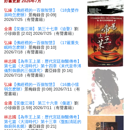
好書更新 2026年7月
弘緣
【佛經裡的一百個智慧】 《18貪婪作
祟時怎麽辦》
景梅錄音 [0:09]
2026/7/25（有聲書籍）
金庸
【笑傲江湖】 第三十七章《迫娶》
劉
小珍錄音 [2:02] 2026/7/25（有聲書籍）
弘緣
【佛經裡的一百個智慧】 《17嚴重失
眠時怎麽辦》
景梅錄音 [0:10]
2026/7/18（有聲書籍）
林志國
【為帝王上菜：歷代宮廷御醫傳奇】
第七篇《大清時代》第十四章《末代皇帝溥
儀對御膳的三個講究》
書亞錄音 [0:16]
2026/7/18（有聲書籍）
弘緣
【佛經裡的一百個智慧】 《16膽小懦
弱怎麽辦》
景梅錄音 [0:08] 2026/7/11（有
聲書籍）
金庸
【笑傲江湖】 第三十六章《傷逝》
劉
小珍錄音 [1:59] 2026/7/11（有聲書籍）
林志國
【為帝王上菜：歷代宮廷御醫傳奇】
第七篇《大清時代》第十三章《盤點清廷的
御廚與名餚》
書亞錄音 [0:21]