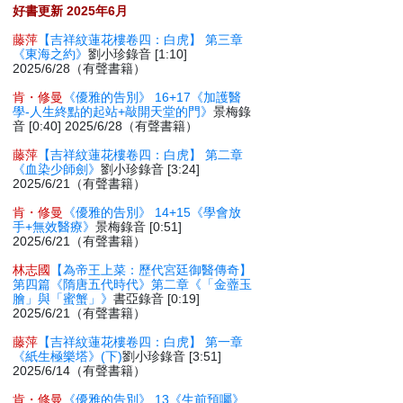
好書更新 2025年6月
藤萍
【吉祥紋蓮花樓卷四：白虎】 第三章
《東海之約》
劉小珍錄音 [1:10]
2025/6/28（有聲書籍）
肯・修曼
《優雅的告別》 16+17《加護醫
學-人生終點的起站+敲開天堂的門》
景梅錄
音 [0:40] 2025/6/28（有聲書籍）
藤萍
【吉祥紋蓮花樓卷四：白虎】 第二章
《血染少師劍》
劉小珍錄音 [3:24]
2025/6/21（有聲書籍）
肯・修曼
《優雅的告別》 14+15《學會放
手+無效醫療》
景梅錄音 [0:51]
2025/6/21（有聲書籍）
林志國
【為帝王上菜：歷代宮廷御醫傳奇】
第四篇《隋唐五代時代》第二章《「金虀玉
膾」與「蜜蟹」》
書亞錄音 [0:19]
2025/6/21（有聲書籍）
藤萍
【吉祥紋蓮花樓卷四：白虎】 第一章
《紙生極樂塔》(下)
劉小珍錄音 [3:51]
2025/6/14（有聲書籍）
肯・修曼
《優雅的告別》 13《生前預囑》