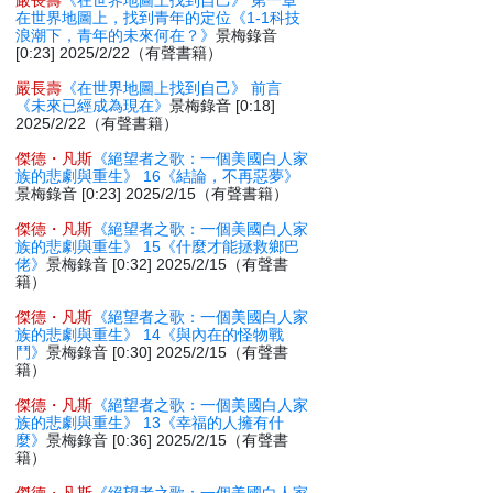
嚴長壽
《在世界地圖上找到自己》 第一章
在世界地圖上，找到青年的定位《1-1科技
浪潮下，青年的未來何在？》
景梅錄音
[0:23] 2025/2/22（有聲書籍）
嚴長壽
《在世界地圖上找到自己》 前言
《未來已經成為現在》
景梅錄音 [0:18]
2025/2/22（有聲書籍）
傑德・凡斯
《絕望者之歌：一個美國白人家
族的悲劇與重生》 16《結論，不再惡夢》
景梅錄音 [0:23] 2025/2/15（有聲書籍）
傑德・凡斯
《絕望者之歌：一個美國白人家
族的悲劇與重生》 15《什麼才能拯救鄉巴
佬》
景梅錄音 [0:32] 2025/2/15（有聲書
籍）
傑德・凡斯
《絕望者之歌：一個美國白人家
族的悲劇與重生》 14《與內在的怪物戰
鬥》
景梅錄音 [0:30] 2025/2/15（有聲書
籍）
傑德・凡斯
《絕望者之歌：一個美國白人家
族的悲劇與重生》 13《幸福的人擁有什
麼》
景梅錄音 [0:36] 2025/2/15（有聲書
籍）