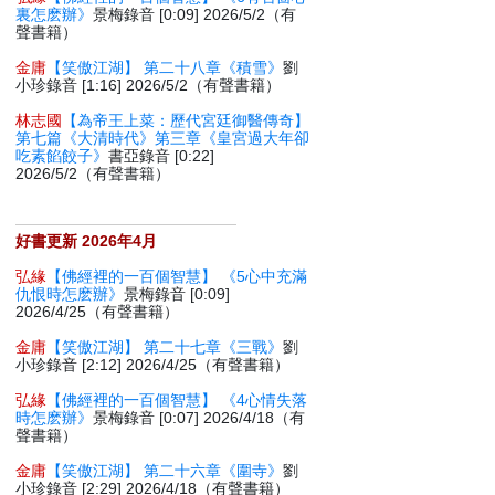
裏怎麽辦》
景梅錄音 [0:09] 2026/5/2（有
聲書籍）
金庸
【笑傲江湖】 第二十八章《積雪》
劉
小珍錄音 [1:16] 2026/5/2（有聲書籍）
林志國
【為帝王上菜：歷代宮廷御醫傳奇】
第七篇《大清時代》第三章《皇宮過大年卻
吃素餡餃子》
書亞錄音 [0:22]
2026/5/2（有聲書籍）
好書更新 2026年4月
弘緣
【佛經裡的一百個智慧】 《5心中充滿
仇恨時怎麽辦》
景梅錄音 [0:09]
2026/4/25（有聲書籍）
金庸
【笑傲江湖】 第二十七章《三戰》
劉
小珍錄音 [2:12] 2026/4/25（有聲書籍）
弘緣
【佛經裡的一百個智慧】 《4心情失落
時怎麽辦》
景梅錄音 [0:07] 2026/4/18（有
聲書籍）
金庸
【笑傲江湖】 第二十六章《圍寺》
劉
小珍錄音 [2:29] 2026/4/18（有聲書籍）