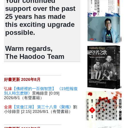
Your continued
support over the past
25 years has made
this exciting upgrade
possible.
Warm regards,
The Haodoo Team
好書更新 2026年8月
弘緣
【佛經裡的一百個智慧】 《19想報復
別人時怎麽辦》
景梅錄音 [0:09]
2026/8/1（有聲書籍）
金庸
【笑傲江湖】 第三十八章《聚殲》
劉
小珍錄音 [2:15] 2026/8/1（有聲書籍）