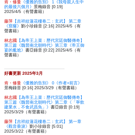
肯・修曼
《優雅的告別》 1《我母親人生中
的最後六個月》
景梅錄音 [0:19]
2025/4/5（有聲書籍）
藤萍
【吉祥紋蓮花樓卷二：玄武】 第二章
《窟窿》
劉小珍錄音 [2:16] 2025/4/5（有
聲書籍）
林志國
【為帝王上菜：歷代宮廷御醫傳奇】
第三篇《魏晉南北朝時代》第三章《帝王御
宴的尷尬》
書亞錄音 [0:22] 2025/4/5（有
聲書籍）
好書更新 2025年3月
肯・修曼
《優雅的告別》 0《作者+前言》
景梅錄音 [0:16] 2025/3/29（有聲書籍）
林志國
【為帝王上菜：歷代宮廷御醫傳奇】
第三篇《魏晉南北朝時代》第二章《「寧飲
建業水，不食武昌魚」》
書亞錄音 [0:19]
2025/3/29（有聲書籍）
藤萍
【吉祥紋蓮花樓卷二：玄武】 第一章
《觀音垂淚》
劉小珍錄音 [5:01]
2025/3/22（有聲書籍）