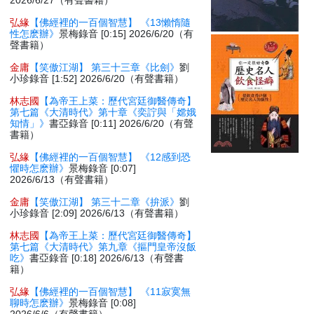
2026/6/27（有聲書籍）
弘緣
【佛經裡的一百個智慧】 《13懶惰隨
性怎麽辦》
景梅錄音 [0:15] 2026/6/20（有
聲書籍）
金庸
【笑傲江湖】 第三十三章《比劍》
劉
小珍錄音 [1:52] 2026/6/20（有聲書籍）
林志國
【為帝王上菜：歷代宮廷御醫傳奇】
第七篇《大清時代》第十章《奕詝與「嫦娥
知情」》
書亞錄音 [0:11] 2026/6/20（有聲
書籍）
弘緣
【佛經裡的一百個智慧】 《12感到恐
懼時怎麽辦》
景梅錄音 [0:07]
2026/6/13（有聲書籍）
金庸
【笑傲江湖】 第三十二章《拚派》
劉
小珍錄音 [2:09] 2026/6/13（有聲書籍）
林志國
【為帝王上菜：歷代宮廷御醫傳奇】
第七篇《大清時代》第九章《摳門皇帝沒飯
吃》
書亞錄音 [0:18] 2026/6/13（有聲書
籍）
弘緣
【佛經裡的一百個智慧】 《11寂寞無
聊時怎麽辦》
景梅錄音 [0:08]