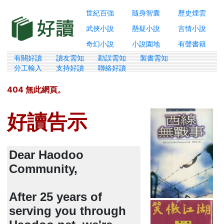
世紀百強
隨身智囊
歷史煙雲
武俠小說
懸疑小說
言情小說
奇幻小說
小說園地
有聲書籍
有關好讀
讀友需知
勘誤需知
製書需知
分工輸入
支持好讀
聯絡好讀
404 無此網頁。
好讀告示
Dear Haodoo
Community,
After 25 years of
serving you through