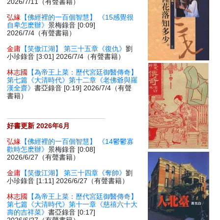
2026/7/11（有聲書籍）
弘緣
【佛經裡的一百個智慧】 《15感覺很
自卑怎麽辦》
景梅錄音 [0:09]
2026/7/4（有聲書籍）
金庸
【笑傲江湖】 第三十五章《復仇》
劉
小珍錄音 [3:01] 2026/7/4（有聲書籍）
林志國
【為帝王上菜：歷代宮廷御醫傳奇】
第七篇《大清時代》第十二章《老佛爺與羅
漢全齋》
書亞錄音 [0:19] 2026/7/4（有聲
書籍）
好書更新 2026年6月
弘緣
【佛經裡的一百個智慧】 《14鬱鬱寡
歡時怎麽辦》
景梅錄音 [0:08]
2026/6/27（有聲書籍）
金庸
【笑傲江湖】 第三十四章《奪帥》
劉
小珍錄音 [1:11] 2026/6/27（有聲書籍）
林志國
【為帝王上菜：歷代宮廷御醫傳奇】
第七篇《大清時代》第十一章《慈禧六十大
壽的吉祥菜》
書亞錄音 [0:17]