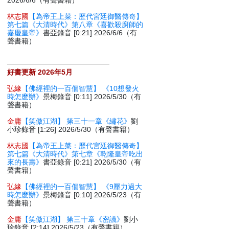
2026/6/6（有聲書籍）
林志國
【為帝王上菜：歷代宮廷御醫傳奇】
第七篇《大清時代》第八章《喜歡殺廚師的
嘉慶皇帝》
書亞錄音 [0:21] 2026/6/6（有
聲書籍）
好書更新 2026年5月
弘緣
【佛經裡的一百個智慧】 《10想發火
時怎麽辦》
景梅錄音 [0:11] 2026/5/30（有
聲書籍）
金庸
【笑傲江湖】 第三十一章《繡花》
劉
小珍錄音 [1:26] 2026/5/30（有聲書籍）
林志國
【為帝王上菜：歷代宮廷御醫傳奇】
第七篇《大清時代》第七章《乾隆皇帝吃出
來的長壽》
書亞錄音 [0:21] 2026/5/30（有
聲書籍）
弘緣
【佛經裡的一百個智慧】 《9壓力過大
時怎麽辦》
景梅錄音 [0:10] 2026/5/23（有
聲書籍）
金庸
【笑傲江湖】 第三十章《密議》
劉小
珍錄音 [2:14] 2026/5/23（有聲書籍）