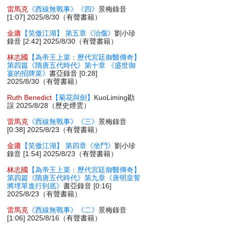
雷馬克
《西線無戰事》《四》
景梅錄音
[1:07] 2025/8/30（有聲書籍）
金庸
【笑傲江湖】 第五章《治傷》
劉小珍
錄音 [2:42] 2025/8/30（有聲書籍）
林志國
【為帝王上菜：歷代宮廷御醫傳奇】
第四篇《隋唐五代時代》第十章 《盛世御
宴的招牌菜》
書亞錄音 [0:28]
2025/8/30（有聲書籍）
Ruth Benedict
【菊花與劍】
KuoLiming勘
誤 2025/8/28（歷史煙雲）
雷馬克
《西線無戰事》《三》
景梅錄音
[0:38] 2025/8/23（有聲書籍）
金庸
【笑傲江湖】 第四章《坐鬥》
劉小珍
錄音 [1:54] 2025/8/23（有聲書籍）
林志國
【為帝王上菜：歷代宮廷御醫傳奇】
第四篇《隋唐五代時代》第九章《唐明皇誓
將埋單進行到底》
書亞錄音 [0:16]
2025/8/23（有聲書籍）
雷馬克
《西線無戰事》《二》
景梅錄音
[1:06] 2025/8/16（有聲書籍）