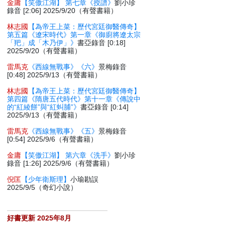
金庸
【笑傲江湖】 第七章《授譜》
劉小珍
錄音 [2:06] 2025/9/20（有聲書籍）
林志國
【為帝王上菜：歷代宮廷御醫傳奇】
第五篇《遼宋時代》第一章《御廚將遼太宗
「羓」成「木乃伊」》
書亞錄音 [0:18]
2025/9/20（有聲書籍）
雷馬克
《西線無戰事》《六》
景梅錄音
[0:48] 2025/9/13（有聲書籍）
林志國
【為帝王上菜：歷代宮廷御醫傳奇】
第四篇《隋唐五代時代》第十一章《傳說中
的“紅綾餅”與“紅虯脯”》
書亞錄音 [0:14]
2025/9/13（有聲書籍）
雷馬克
《西線無戰事》《五》
景梅錄音
[0:54] 2025/9/6（有聲書籍）
金庸
【笑傲江湖】 第六章《洗手》
劉小珍
錄音 [1:26] 2025/9/6（有聲書籍）
倪匡
【少年衛斯理】
小瑜勘誤
2025/9/5（奇幻小說）
好書更新 2025年8月