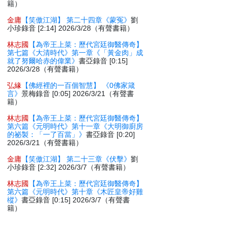
籍）
金庸
【笑傲江湖】 第二十四章《蒙冤》
劉
小珍錄音 [2:14] 2026/3/28（有聲書籍）
林志國
【為帝王上菜：歷代宮廷御醫傳奇】
第七篇《大清時代》第一章《「黃金肉」成
就了努爾哈赤的偉業》
書亞錄音 [0:15]
2026/3/28（有聲書籍）
弘緣
【佛經裡的一百個智慧】 《0佛家箴
言》
景梅錄音 [0:05] 2026/3/21（有聲書
籍）
林志國
【為帝王上菜：歷代宮廷御醫傳奇】
第六篇《元明時代》第十一章《大明御廚房
的祕製：「一了百當」》
書亞錄音 [0:20]
2026/3/21（有聲書籍）
金庸
【笑傲江湖】 第二十三章《伏擊》
劉
小珍錄音 [2:32] 2026/3/7（有聲書籍）
林志國
【為帝王上菜：歷代宮廷御醫傳奇】
第六篇《元明時代》第十章《木匠皇帝好雞
樅》
書亞錄音 [0:15] 2026/3/7（有聲書
籍）