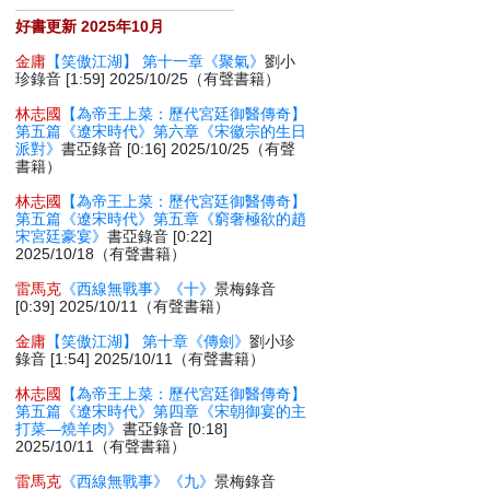
好書更新 2025年10月
金庸
【笑傲江湖】 第十一章《聚氣》
劉小
珍錄音 [1:59] 2025/10/25（有聲書籍）
林志國
【為帝王上菜：歷代宮廷御醫傳奇】
第五篇《遼宋時代》第六章《宋徽宗的生日
派對》
書亞錄音 [0:16] 2025/10/25（有聲
書籍）
林志國
【為帝王上菜：歷代宮廷御醫傳奇】
第五篇《遼宋時代》第五章《窮奢極欲的趙
宋宮廷豪宴》
書亞錄音 [0:22]
2025/10/18（有聲書籍）
雷馬克
《西線無戰事》《十》
景梅錄音
[0:39] 2025/10/11（有聲書籍）
金庸
【笑傲江湖】 第十章《傳劍》
劉小珍
錄音 [1:54] 2025/10/11（有聲書籍）
林志國
【為帝王上菜：歷代宮廷御醫傳奇】
第五篇《遼宋時代》第四章《宋朝御宴的主
打菜—燒羊肉》
書亞錄音 [0:18]
2025/10/11（有聲書籍）
雷馬克
《西線無戰事》《九》
景梅錄音