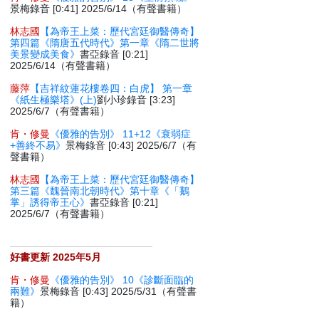
景梅錄音 [0:41] 2025/6/14（有聲書籍）
林志國
【為帝王上菜：歷代宮廷御醫傳奇】
第四篇《隋唐五代時代》第一章《隋二世將
美景變成美食》
書亞錄音 [0:21]
2025/6/14（有聲書籍）
藤萍
【吉祥紋蓮花樓卷四：白虎】 第一章
《紙生極樂塔》(上)
劉小珍錄音 [3:23]
2025/6/7（有聲書籍）
肯・修曼
《優雅的告別》 11+12《衰弱症
+善終不易》
景梅錄音 [0:43] 2025/6/7（有
聲書籍）
林志國
【為帝王上菜：歷代宮廷御醫傳奇】
第三篇《魏晉南北朝時代》第十章《「鵝
掌」誘得帝王心》
書亞錄音 [0:21]
2025/6/7（有聲書籍）
好書更新 2025年5月
肯・修曼
《優雅的告別》 10《診斷面臨的
兩難》
景梅錄音 [0:43] 2025/5/31（有聲書
籍）