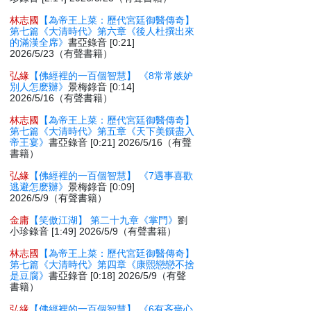
林志國
【為帝王上菜：歷代宮廷御醫傳奇】
第七篇《大清時代》第六章《後人杜撰出來
的滿漢全席》
書亞錄音 [0:21]
2026/5/23（有聲書籍）
弘緣
【佛經裡的一百個智慧】 《8常常嫉妒
別人怎麽辦》
景梅錄音 [0:14]
2026/5/16（有聲書籍）
林志國
【為帝王上菜：歷代宮廷御醫傳奇】
第七篇《大清時代》第五章《天下美饌盡入
帝王宴》
書亞錄音 [0:21] 2026/5/16（有聲
書籍）
弘緣
【佛經裡的一百個智慧】 《7遇事喜歡
逃避怎麽辦》
景梅錄音 [0:09]
2026/5/9（有聲書籍）
金庸
【笑傲江湖】 第二十九章《掌門》
劉
小珍錄音 [1:49] 2026/5/9（有聲書籍）
林志國
【為帝王上菜：歷代宮廷御醫傳奇】
第七篇《大清時代》第四章《康熙戀戀不捨
是豆腐》
書亞錄音 [0:18] 2026/5/9（有聲
書籍）
弘緣
【佛經裡的一百個智慧】 《6有吝嗇心