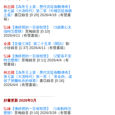
林志國
【為帝王上菜：歷代宮廷御醫傳奇】
第七篇《大清時代》第二章《中國宮廷御膳
之最》
書亞錄音 [0:20] 2026/4/18（有聲書
籍）
弘緣
【佛經裡的一百個智慧】 《3虛榮心太
強時怎麼辦》
景梅錄音 [0:10]
2026/4/11（有聲書籍）
金庸
【笑傲江湖】 第二十五章《聞訊》
劉
小珍錄音 [1:37] 2026/4/11（有聲書籍）
弘緣
【佛經裡的一百個智慧】 《2緊張不安
時怎麼辦》
景梅錄音 [0:11] 2026/4/4（有
聲書籍）
林志國
【為帝王上菜：歷代宮廷御醫傳奇】
第七篇《大清時代》第一章《「黃金肉」成
就了努爾哈赤的偉業》
書亞錄音 [0:16]
2026/4/4（有聲書籍）
好書更新 2026年3月
弘緣
【佛經裡的一百個智慧】 《1衝動時怎
麼辦》
景梅錄音 [0:10] 2026/3/28（有聲書