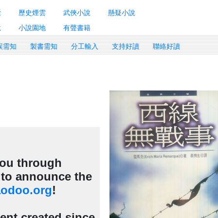
囊
歷史煙雲
武俠小說
懸疑小說
說
小說園地
有聲書籍
誤需知
製書需知
分工輸入
支持好讀
聯絡好讀
 you through
d to announce the
odoo.org
!
tent created since