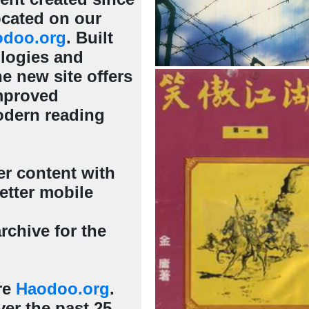
cated on our
odoo.org
. Built
ologies and
e new site offers
mproved
odern reading
er content with
etter mobile
rchive for the
re
Haodoo.org
.
er the past 25