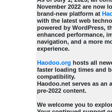
November 2022 are now lo
brand-new platform at
Ha
with the latest web techn
powered by WordPress, th
enhanced performance, i
navigation, and a more m
experience.
Haodoo.org
hosts all new
faster loading times and b
compatibility.
Haodoo.net serves as an a
pre-2022 content.
We welcome you to explo
Your continued support ov