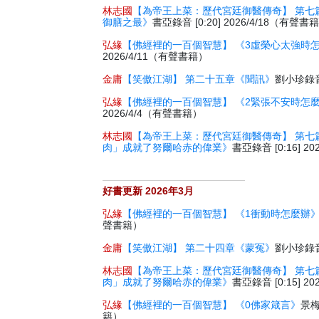
林志國
【為帝王上菜：歷代宮廷御醫傳奇】 第七
御膳之最》
書亞錄音 [0:20] 2026/4/18（有聲書
弘緣
【佛經裡的一百個智慧】 《3虛榮心太強時
2026/4/11（有聲書籍）
金庸
【笑傲江湖】 第二十五章《聞訊》
劉小珍錄音 
弘緣
【佛經裡的一百個智慧】 《2緊張不安時怎
2026/4/4（有聲書籍）
林志國
【為帝王上菜：歷代宮廷御醫傳奇】 第七
肉」成就了努爾哈赤的偉業》
書亞錄音 [0:16] 2
好書更新 2026年3月
弘緣
【佛經裡的一百個智慧】 《1衝動時怎麼辦
聲書籍）
金庸
【笑傲江湖】 第二十四章《蒙冤》
劉小珍錄音 
林志國
【為帝王上菜：歷代宮廷御醫傳奇】 第七
肉」成就了努爾哈赤的偉業》
書亞錄音 [0:15] 2
弘緣
【佛經裡的一百個智慧】 《0佛家箴言》
景梅
籍）