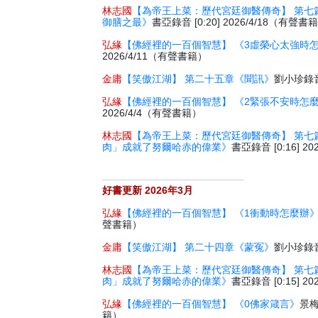
林志國
【為帝王上菜：歷代宮廷御醫傳奇】 第七
御膳之最》
書亞錄音 [0:20] 2026/4/18（有聲書
弘緣
【佛經裡的一百個智慧】 《3虛榮心太強時
2026/4/11（有聲書籍）
金庸
【笑傲江湖】 第二十五章《聞訊》
劉小珍錄音 
弘緣
【佛經裡的一百個智慧】 《2緊張不安時怎
2026/4/4（有聲書籍）
林志國
【為帝王上菜：歷代宮廷御醫傳奇】 第七
肉」成就了努爾哈赤的偉業》
書亞錄音 [0:16] 2
好書更新 2026年3月
弘緣
【佛經裡的一百個智慧】 《1衝動時怎麼辦
聲書籍）
金庸
【笑傲江湖】 第二十四章《蒙冤》
劉小珍錄音 
林志國
【為帝王上菜：歷代宮廷御醫傳奇】 第七
肉」成就了努爾哈赤的偉業》
書亞錄音 [0:15] 2
弘緣
【佛經裡的一百個智慧】 《0佛家箴言》
景梅
籍）