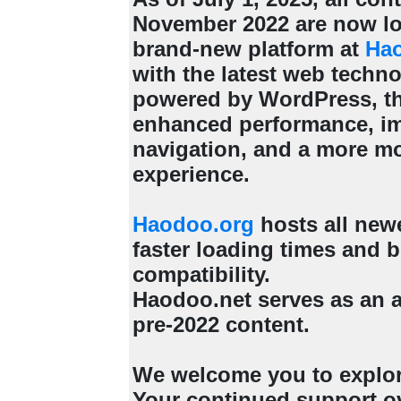
November 2022 are now lo
brand-new platform at
Ha
with the latest web techn
powered by WordPress, th
enhanced performance, i
navigation, and a more m
experience.
Haodoo.org
hosts all new
faster loading times and b
compatibility.
Haodoo.net serves as an a
pre-2022 content.
We welcome you to explo
Your continued support ov