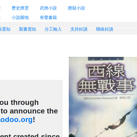
囊
歷史煙雲
武俠小說
懸疑小說
說
小說園地
有聲書籍
誤需知
製書需知
分工輸入
支持好讀
聯絡好讀
 you through
d to announce the
odoo.org
!
tent created since