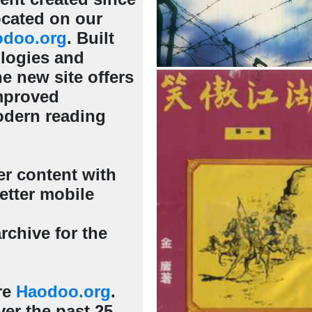
cated on our
odoo.org
. Built
ologies and
e new site offers
mproved
odern reading
er content with
etter mobile
rchive for the
re
Haodoo.org
.
er the past 25