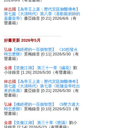
2026/6/6（有聲書籍）
林志國
【為帝王上菜：歷代宮廷御醫傳奇】
第七篇《大清時代》第八章《喜歡殺廚師的
嘉慶皇帝》
書亞錄音 [0:21] 2026/6/6（有
聲書籍）
好書更新 2026年5月
弘緣
【佛經裡的一百個智慧】 《10想發火
時怎麽辦》
景梅錄音 [0:11] 2026/5/30（有
聲書籍）
金庸
【笑傲江湖】 第三十一章《繡花》
劉
小珍錄音 [1:26] 2026/5/30（有聲書籍）
林志國
【為帝王上菜：歷代宮廷御醫傳奇】
第七篇《大清時代》第七章《乾隆皇帝吃出
來的長壽》
書亞錄音 [0:21] 2026/5/30（有
聲書籍）
弘緣
【佛經裡的一百個智慧】 《9壓力過大
時怎麽辦》
景梅錄音 [0:10] 2026/5/23（有
聲書籍）
金庸
【笑傲江湖】 第三十章《密議》
劉小
珍錄音 [2:14] 2026/5/23（有聲書籍）