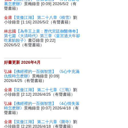
裏怎麽辦》
景梅錄音 [0:09] 2026/5/2（有
聲書籍）
金庸
【笑傲江湖】 第二十八章《積雪》
劉
小珍錄音 [1:16] 2026/5/2（有聲書籍）
林志國
【為帝王上菜：歷代宮廷御醫傳奇】
第七篇《大清時代》第三章《皇宮過大年卻
吃素餡餃子》
書亞錄音 [0:22]
2026/5/2（有聲書籍）
好書更新 2026年4月
弘緣
【佛經裡的一百個智慧】 《5心中充滿
仇恨時怎麽辦》
景梅錄音 [0:09]
2026/4/25（有聲書籍）
金庸
【笑傲江湖】 第二十七章《三戰》
劉
小珍錄音 [2:12] 2026/4/25（有聲書籍）
弘緣
【佛經裡的一百個智慧】 《4心情失落
時怎麽辦》
景梅錄音 [0:07] 2026/4/18（有
聲書籍）
金庸
【笑傲江湖】 第二十六章《圍寺》
劉
小珍錄音 [2:29] 2026/4/18（有聲書籍）