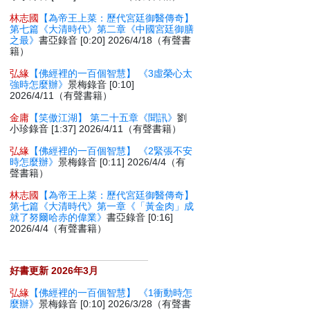
林志國
【為帝王上菜：歷代宮廷御醫傳奇】
第七篇《大清時代》第二章《中國宮廷御膳
之最》
書亞錄音 [0:20] 2026/4/18（有聲書
籍）
弘緣
【佛經裡的一百個智慧】 《3虛榮心太
強時怎麼辦》
景梅錄音 [0:10]
2026/4/11（有聲書籍）
金庸
【笑傲江湖】 第二十五章《聞訊》
劉
小珍錄音 [1:37] 2026/4/11（有聲書籍）
弘緣
【佛經裡的一百個智慧】 《2緊張不安
時怎麼辦》
景梅錄音 [0:11] 2026/4/4（有
聲書籍）
林志國
【為帝王上菜：歷代宮廷御醫傳奇】
第七篇《大清時代》第一章《「黃金肉」成
就了努爾哈赤的偉業》
書亞錄音 [0:16]
2026/4/4（有聲書籍）
好書更新 2026年3月
弘緣
【佛經裡的一百個智慧】 《1衝動時怎
麼辦》
景梅錄音 [0:10] 2026/3/28（有聲書