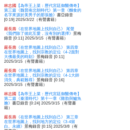
林志國
【為帝王上菜：歷代宮廷御醫傳奇】
第三篇《魏晉南北朝時代》第一章《麵食的
名字來源於美男子的那張臉》
書亞錄音
[0:19] 2025/3/22（有聲書籍）
嚴長壽
《在世界地圖上找到自己》 尾聲
《我們除了彼此互愛，沒有別的選擇》
景梅
錄音 [0:11] 2025/3/15（有聲書籍）
嚴長壽
《在世界地圖上找到自己》 第四章
在世界地圖上，找到宗教的定位《4-2面對
大佛最美的時刻》
景梅錄音 [0:11]
2025/3/15（有聲書籍）
嚴長壽
《在世界地圖上找到自己》 第四章
在世界地圖上，找到宗教的定位《4-1大師
消失，典範難尋》
景梅錄音 [0:16]
2025/3/15（有聲書籍）
林志國
【為帝王上菜：歷代宮廷御醫傳奇】
第二篇《秦漢時代》第十一章《雞肋與鱸魚
膾》
書亞錄音 [0:24] 2025/3/15（有聲書
籍）
嚴長壽
《在世界地圖上找到自己》 第三章
在世界地圖上，找到地方的定位《3-4留
白。永續》
景梅錄音 [0:15] 2025/3/8（有