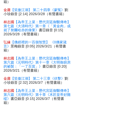
籍）
金庸
【笑傲江湖】 第二十四章《蒙冤》
劉
小珍錄音 [2:14] 2026/3/28（有聲書籍）
林志國
【為帝王上菜：歷代宮廷御醫傳奇】
第七篇《大清時代》第一章《「黃金肉」成
就了努爾哈赤的偉業》
書亞錄音 [0:15]
2026/3/28（有聲書籍）
弘緣
【佛經裡的一百個智慧】 《0佛家箴
言》
景梅錄音 [0:05] 2026/3/21（有聲書
籍）
林志國
【為帝王上菜：歷代宮廷御醫傳奇】
第六篇《元明時代》第十一章《大明御廚房
的祕製：「一了百當」》
書亞錄音 [0:20]
2026/3/21（有聲書籍）
金庸
【笑傲江湖】 第二十三章《伏擊》
劉
小珍錄音 [2:32] 2026/3/7（有聲書籍）
林志國
【為帝王上菜：歷代宮廷御醫傳奇】
第六篇《元明時代》第十章《木匠皇帝好雞
樅》
書亞錄音 [0:15] 2026/3/7（有聲書
籍）