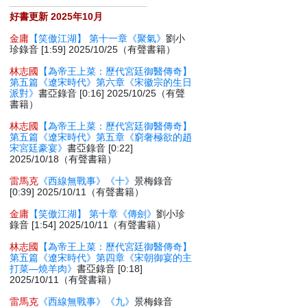
好書更新 2025年10月
金庸
【笑傲江湖】 第十一章《聚氣》
劉小
珍錄音 [1:59] 2025/10/25（有聲書籍）
林志國
【為帝王上菜：歷代宮廷御醫傳奇】
第五篇《遼宋時代》第六章《宋徽宗的生日
派對》
書亞錄音 [0:16] 2025/10/25（有聲
書籍）
林志國
【為帝王上菜：歷代宮廷御醫傳奇】
第五篇《遼宋時代》第五章《窮奢極欲的趙
宋宮廷豪宴》
書亞錄音 [0:22]
2025/10/18（有聲書籍）
雷馬克
《西線無戰事》《十》
景梅錄音
[0:39] 2025/10/11（有聲書籍）
金庸
【笑傲江湖】 第十章《傳劍》
劉小珍
錄音 [1:54] 2025/10/11（有聲書籍）
林志國
【為帝王上菜：歷代宮廷御醫傳奇】
第五篇《遼宋時代》第四章《宋朝御宴的主
打菜—燒羊肉》
書亞錄音 [0:18]
2025/10/11（有聲書籍）
雷馬克
《西線無戰事》《九》
景梅錄音