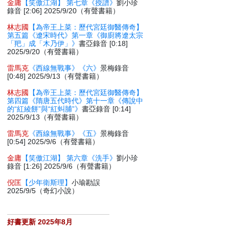
金庸
【笑傲江湖】 第七章《授譜》
劉小珍
錄音 [2:06] 2025/9/20（有聲書籍）
林志國
【為帝王上菜：歷代宮廷御醫傳奇】
第五篇《遼宋時代》第一章《御廚將遼太宗
「羓」成「木乃伊」》
書亞錄音 [0:18]
2025/9/20（有聲書籍）
雷馬克
《西線無戰事》《六》
景梅錄音
[0:48] 2025/9/13（有聲書籍）
林志國
【為帝王上菜：歷代宮廷御醫傳奇】
第四篇《隋唐五代時代》第十一章《傳說中
的“紅綾餅”與“紅虯脯”》
書亞錄音 [0:14]
2025/9/13（有聲書籍）
雷馬克
《西線無戰事》《五》
景梅錄音
[0:54] 2025/9/6（有聲書籍）
金庸
【笑傲江湖】 第六章《洗手》
劉小珍
錄音 [1:26] 2025/9/6（有聲書籍）
倪匡
【少年衛斯理】
小瑜勘誤
2025/9/5（奇幻小說）
好書更新 2025年8月