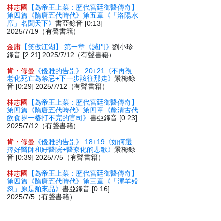
林志國
【為帝王上菜：歷代宮廷御醫傳奇】
第四篇《隋唐五代時代》第五章《「洛陽水
席」名聞天下》
書亞錄音 [0:13]
2025/7/19（有聲書籍）
金庸
【笑傲江湖】 第一章《滅門》
劉小珍
錄音 [2:21] 2025/7/12（有聲書籍）
肯・修曼
《優雅的告別》 20+21《不再視
老化死亡為禁忌+下一步該往那走》
景梅錄
音 [0:29] 2025/7/12（有聲書籍）
林志國
【為帝王上菜：歷代宮廷御醫傳奇】
第四篇《隋唐五代時代》第四章《釐清古代
飲食界一樁打不完的官司》
書亞錄音 [0:23]
2025/7/12（有聲書籍）
肯・修曼
《優雅的告別》 18+19《如何選
擇好醫師和好醫院+醫療化的悲歌》
景梅錄
音 [0:39] 2025/7/5（有聲書籍）
林志國
【為帝王上菜：歷代宮廷御醫傳奇】
第四篇《隋唐五代時代》第三章《「渾羊殁
忽」原是舶來品》
書亞錄音 [0:16]
2025/7/5（有聲書籍）