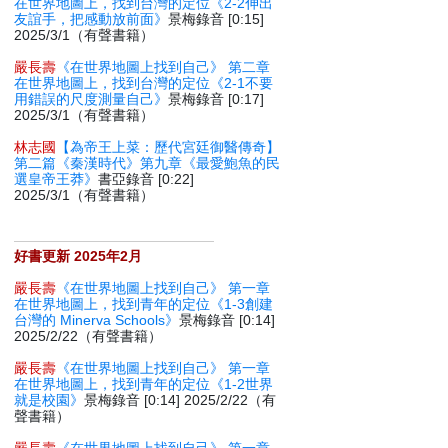
在世界地圖上，找到台灣的定位《2-2伸出
友誼手，把感動放前面》
景梅錄音 [0:15]
2025/3/1（有聲書籍）
嚴長壽
《在世界地圖上找到自己》 第二章
在世界地圖上，找到台灣的定位《2-1不要
用錯誤的尺度測量自己》
景梅錄音 [0:17]
2025/3/1（有聲書籍）
林志國
【為帝王上菜：歷代宮廷御醫傳奇】
第二篇《秦漢時代》第九章《最愛鮑魚的民
選皇帝王莽》
書亞錄音 [0:22]
2025/3/1（有聲書籍）
好書更新 2025年2月
嚴長壽
《在世界地圖上找到自己》 第一章
在世界地圖上，找到青年的定位《1-3創建
台灣的 Minerva Schools》
景梅錄音 [0:14]
2025/2/22（有聲書籍）
嚴長壽
《在世界地圖上找到自己》 第一章
在世界地圖上，找到青年的定位《1-2世界
就是校園》
景梅錄音 [0:14] 2025/2/22（有
聲書籍）