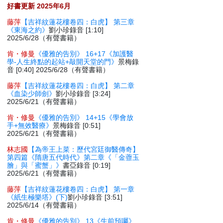
好書更新 2025年6月
藤萍
【吉祥紋蓮花樓卷四：白虎】 第三章
《東海之約》
劉小珍錄音 [1:10]
2025/6/28（有聲書籍）
肯・修曼
《優雅的告別》 16+17《加護醫
學-人生終點的起站+敲開天堂的門》
景梅錄
音 [0:40] 2025/6/28（有聲書籍）
藤萍
【吉祥紋蓮花樓卷四：白虎】 第二章
《血染少師劍》
劉小珍錄音 [3:24]
2025/6/21（有聲書籍）
肯・修曼
《優雅的告別》 14+15《學會放
手+無效醫療》
景梅錄音 [0:51]
2025/6/21（有聲書籍）
林志國
【為帝王上菜：歷代宮廷御醫傳奇】
第四篇《隋唐五代時代》第二章《「金虀玉
膾」與「蜜蟹」》
書亞錄音 [0:19]
2025/6/21（有聲書籍）
藤萍
【吉祥紋蓮花樓卷四：白虎】 第一章
《紙生極樂塔》(下)
劉小珍錄音 [3:51]
2025/6/14（有聲書籍）
肯・修曼
《優雅的告別》 13《生前預囑》