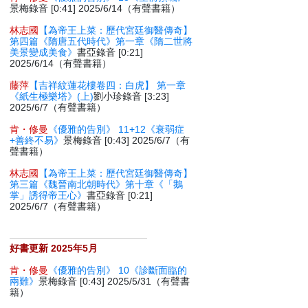
景梅錄音 [0:41] 2025/6/14（有聲書籍）
林志國
【為帝王上菜：歷代宮廷御醫傳奇】
第四篇《隋唐五代時代》第一章《隋二世將
美景變成美食》
書亞錄音 [0:21]
2025/6/14（有聲書籍）
藤萍
【吉祥紋蓮花樓卷四：白虎】 第一章
《紙生極樂塔》(上)
劉小珍錄音 [3:23]
2025/6/7（有聲書籍）
肯・修曼
《優雅的告別》 11+12《衰弱症
+善終不易》
景梅錄音 [0:43] 2025/6/7（有
聲書籍）
林志國
【為帝王上菜：歷代宮廷御醫傳奇】
第三篇《魏晉南北朝時代》第十章《「鵝
掌」誘得帝王心》
書亞錄音 [0:21]
2025/6/7（有聲書籍）
好書更新 2025年5月
肯・修曼
《優雅的告別》 10《診斷面臨的
兩難》
景梅錄音 [0:43] 2025/5/31（有聲書
籍）