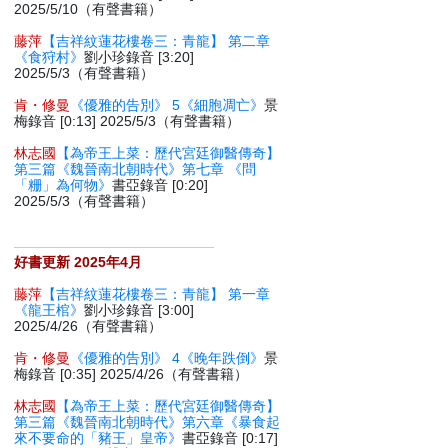
2025/5/10（有聲書籍）
藤萍
【吉祥紋蓮花樓卷三：青龍】 第二章
《食狩村》
劉小珍錄音 [3:20]
2025/5/3（有聲書籍）
肯・修曼
《優雅的告別》 5《細胞凋亡》
景
梅錄音 [0:13] 2025/5/3（有聲書籍）
林志國
【為帝王上菜：歷代宮廷御醫傳奇】
第三篇《魏晉南北朝時代》第七章 《問
「粣」為何物》
書亞錄音 [0:20]
2025/5/3（有聲書籍）
好書更新 2025年4月
藤萍
【吉祥紋蓮花樓卷三：青龍】 第一章
《龍王棺》
劉小珍錄音 [3:00]
2025/4/26（有聲書籍）
肯・修曼
《優雅的告別》 4《晚年跌倒》
景
梅錄音 [0:35] 2025/4/26（有聲書籍）
林志國
【為帝王上菜：歷代宮廷御醫傳奇】
第三篇《魏晉南北朝時代》第六章《暴食起
來不要命的「豬王」皇帝》
書亞錄音 [0:17]