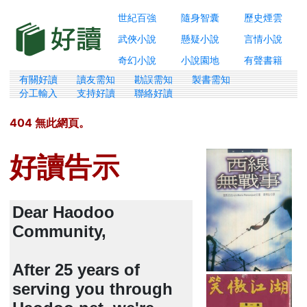
世紀百強
隨身智囊
歷史煙雲
武俠小說
懸疑小說
言情小說
奇幻小說
小說園地
有聲書籍
有關好讀
讀友需知
勘誤需知
製書需知
分工輸入
支持好讀
聯絡好讀
404 無此網頁。
好讀告示
Dear Haodoo
Community,
After 25 years of
serving you through