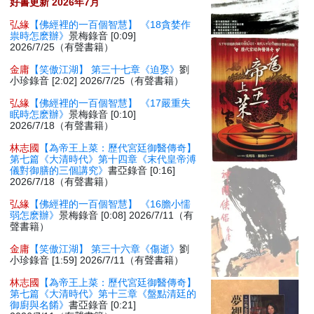
好書更新 2026年7月
弘緣
【佛經裡的一百個智慧】 《18貪婪作
祟時怎麽辦》
景梅錄音 [0:09]
2026/7/25（有聲書籍）
金庸
【笑傲江湖】 第三十七章《迫娶》
劉
小珍錄音 [2:02] 2026/7/25（有聲書籍）
弘緣
【佛經裡的一百個智慧】 《17嚴重失
眠時怎麽辦》
景梅錄音 [0:10]
2026/7/18（有聲書籍）
林志國
【為帝王上菜：歷代宮廷御醫傳奇】
第七篇《大清時代》第十四章《末代皇帝溥
儀對御膳的三個講究》
書亞錄音 [0:16]
2026/7/18（有聲書籍）
弘緣
【佛經裡的一百個智慧】 《16膽小懦
弱怎麽辦》
景梅錄音 [0:08] 2026/7/11（有
聲書籍）
金庸
【笑傲江湖】 第三十六章《傷逝》
劉
小珍錄音 [1:59] 2026/7/11（有聲書籍）
林志國
【為帝王上菜：歷代宮廷御醫傳奇】
第七篇《大清時代》第十三章《盤點清廷的
御廚與名餚》
書亞錄音 [0:21]