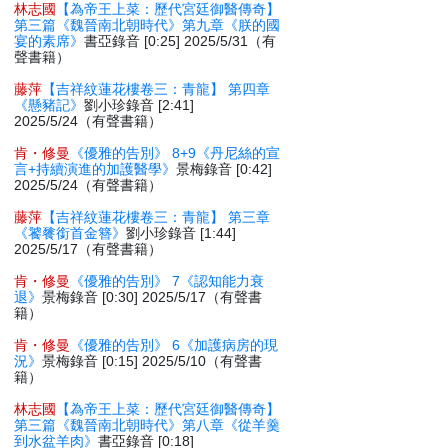
林志國
【為帝王上菜：歷代宮廷御醫傳奇】
第三篇《魏晉南北朝時代》第九章《朕的國
宴的素席》
書亞錄音 [0:25] 2025/5/31（有
聲書籍）
藤萍
【吉祥紋蓮花樓卷三：青龍】 第四章
《懸豬記》
劉小珍錄音 [2:41]
2025/5/24（有聲書籍）
肯・修曼
《優雅的告別》 8+9《丹尼絲的宣
言+持續演進的加護醫學》
景梅錄音 [0:42]
2025/5/24（有聲書籍）
藤萍
【吉祥紋蓮花樓卷三：青龍】 第三章
《饕餮銜首金簪》
劉小珍錄音 [1:44]
2025/5/17（有聲書籍）
肯・修曼
《優雅的告別》 7《認知能力衰
退》
景梅錄音 [0:30] 2025/5/17（有聲書
籍）
肯・修曼
《優雅的告別》 6《加護病房的現
況》
景梅錄音 [0:15] 2025/5/10（有聲書
籍）
林志國
【為帝王上菜：歷代宮廷御醫傳奇】
第三篇《魏晉南北朝時代》第八章《從羊羹
到水盆羊肉》
書亞錄音 [0:18]