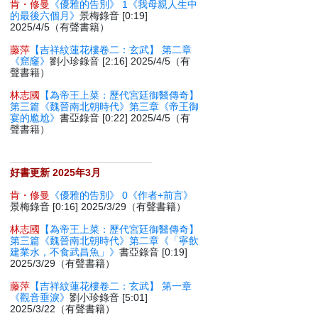
肯・修曼
《優雅的告別》 1《我母親人生中
的最後六個月》
景梅錄音 [0:19]
2025/4/5（有聲書籍）
藤萍
【吉祥紋蓮花樓卷二：玄武】 第二章
《窟窿》
劉小珍錄音 [2:16] 2025/4/5（有
聲書籍）
林志國
【為帝王上菜：歷代宮廷御醫傳奇】
第三篇《魏晉南北朝時代》第三章《帝王御
宴的尷尬》
書亞錄音 [0:22] 2025/4/5（有
聲書籍）
好書更新 2025年3月
肯・修曼
《優雅的告別》 0《作者+前言》
景梅錄音 [0:16] 2025/3/29（有聲書籍）
林志國
【為帝王上菜：歷代宮廷御醫傳奇】
第三篇《魏晉南北朝時代》第二章《「寧飲
建業水，不食武昌魚」》
書亞錄音 [0:19]
2025/3/29（有聲書籍）
藤萍
【吉祥紋蓮花樓卷二：玄武】 第一章
《觀音垂淚》
劉小珍錄音 [5:01]
2025/3/22（有聲書籍）