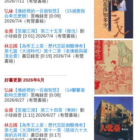
2026/7/11（有聲書籍）
弘緣
【佛經裡的一百個智慧】 《15感覺很
自卑怎麽辦》
景梅錄音 [0:09]
2026/7/4（有聲書籍）
金庸
【笑傲江湖】 第三十五章《復仇》
劉
小珍錄音 [3:01] 2026/7/4（有聲書籍）
林志國
【為帝王上菜：歷代宮廷御醫傳奇】
第七篇《大清時代》第十二章《老佛爺與羅
漢全齋》
書亞錄音 [0:19] 2026/7/4（有聲
書籍）
好書更新 2026年6月
弘緣
【佛經裡的一百個智慧】 《14鬱鬱寡
歡時怎麽辦》
景梅錄音 [0:08]
2026/6/27（有聲書籍）
金庸
【笑傲江湖】 第三十四章《奪帥》
劉
小珍錄音 [1:11] 2026/6/27（有聲書籍）
林志國
【為帝王上菜：歷代宮廷御醫傳奇】
第七篇《大清時代》第十一章《慈禧六十大
壽的吉祥菜》
書亞錄音 [0:17]