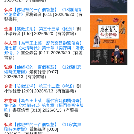
2026/6/27（有聲書籍）
弘緣
【佛經裡的一百個智慧】 《13懶惰隨
性怎麽辦》
景梅錄音 [0:15] 2026/6/20（有
聲書籍）
金庸
【笑傲江湖】 第三十三章《比劍》
劉
小珍錄音 [1:52] 2026/6/20（有聲書籍）
林志國
【為帝王上菜：歷代宮廷御醫傳奇】
第七篇《大清時代》第十章《奕詝與「嫦娥
知情」》
書亞錄音 [0:11] 2026/6/20（有聲
書籍）
弘緣
【佛經裡的一百個智慧】 《12感到恐
懼時怎麽辦》
景梅錄音 [0:07]
2026/6/13（有聲書籍）
金庸
【笑傲江湖】 第三十二章《拚派》
劉
小珍錄音 [2:09] 2026/6/13（有聲書籍）
林志國
【為帝王上菜：歷代宮廷御醫傳奇】
第七篇《大清時代》第九章《摳門皇帝沒飯
吃》
書亞錄音 [0:18] 2026/6/13（有聲書
籍）
弘緣
【佛經裡的一百個智慧】 《11寂寞無
聊時怎麽辦》
景梅錄音 [0:08]