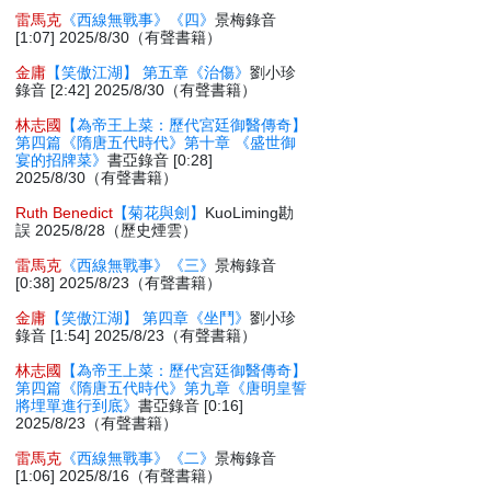
雷馬克
《西線無戰事》《四》
景梅錄音
[1:07] 2025/8/30（有聲書籍）
金庸
【笑傲江湖】 第五章《治傷》
劉小珍
錄音 [2:42] 2025/8/30（有聲書籍）
林志國
【為帝王上菜：歷代宮廷御醫傳奇】
第四篇《隋唐五代時代》第十章 《盛世御
宴的招牌菜》
書亞錄音 [0:28]
2025/8/30（有聲書籍）
Ruth Benedict
【菊花與劍】
KuoLiming勘
誤 2025/8/28（歷史煙雲）
雷馬克
《西線無戰事》《三》
景梅錄音
[0:38] 2025/8/23（有聲書籍）
金庸
【笑傲江湖】 第四章《坐鬥》
劉小珍
錄音 [1:54] 2025/8/23（有聲書籍）
林志國
【為帝王上菜：歷代宮廷御醫傳奇】
第四篇《隋唐五代時代》第九章《唐明皇誓
將埋單進行到底》
書亞錄音 [0:16]
2025/8/23（有聲書籍）
雷馬克
《西線無戰事》《二》
景梅錄音
[1:06] 2025/8/16（有聲書籍）