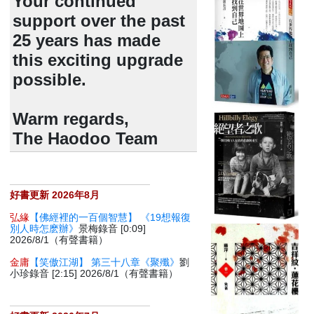
Your continued
support over the past
25 years has made
this exciting upgrade
possible.
Warm regards,
The Haodoo Team
好書更新 2026年8月
弘緣
【佛經裡的一百個智慧】 《19想報復
別人時怎麽辦》
景梅錄音 [0:09]
2026/8/1（有聲書籍）
金庸
【笑傲江湖】 第三十八章《聚殲》
劉
小珍錄音 [2:15] 2026/8/1（有聲書籍）