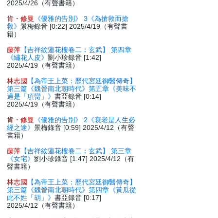
2025/4/26（有聲書籍）
肯・修曼
《優雅的告別》 3《為搶救而搶
救》
景梅錄音 [0:22] 2025/4/19（有聲書
籍）
藤萍
【吉祥紋蓮花樓卷二：玄武】 第四章
《繡花人皮》
劉小珍錄音 [1:42]
2025/4/19（有聲書籍）
林志國
【為帝王上菜：歷代宮廷御醫傳奇】
第三篇《魏晉南北朝時代》第五章《美味不
過是「項臠」》
書亞錄音 [0:14]
2025/4/19（有聲書籍）
肯・修曼
《優雅的告別》 2《衰老是人生必
經之途》
景梅錄音 [0:59] 2025/4/12（有聲
書籍）
藤萍
【吉祥紋蓮花樓卷二：玄武】 第三章
《女宅》
劉小珍錄音 [1:47] 2025/4/12（有
聲書籍）
林志國
【為帝王上菜：歷代宮廷御醫傳奇】
第三篇《魏晉南北朝時代》第四章《黃瓜從
此不姓「胡」》
書亞錄音 [0:17]
2025/4/12（有聲書籍）