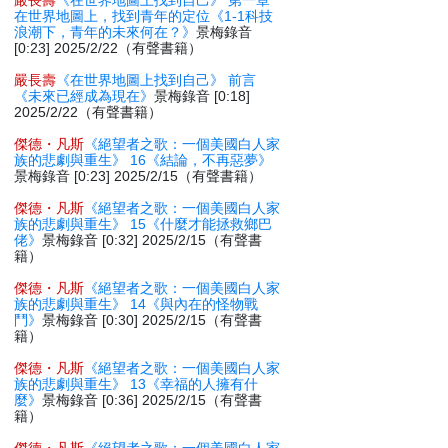
嚴長壽
《在世界地圖上找到自己》 第一章
在世界地圖上，找到青年的定位《1-1科技
浪潮下，青年的未來何在？》
景梅錄音
[0:23] 2025/2/22（有聲書籍）
嚴長壽
《在世界地圖上找到自己》 前言
《未來已經成為現在》
景梅錄音 [0:18]
2025/2/22（有聲書籍）
傑德・凡斯
《絕望者之歌：一個美國白人家
族的悲劇與重生》 16《結論，不再惡夢》
景梅錄音 [0:23] 2025/2/15（有聲書籍）
傑德・凡斯
《絕望者之歌：一個美國白人家
族的悲劇與重生》 15《什麼才能拯救鄉巴
佬》
景梅錄音 [0:32] 2025/2/15（有聲書
籍）
傑德・凡斯
《絕望者之歌：一個美國白人家
族的悲劇與重生》 14《與內在的怪物戰
鬥》
景梅錄音 [0:30] 2025/2/15（有聲書
籍）
傑德・凡斯
《絕望者之歌：一個美國白人家
族的悲劇與重生》 13《幸福的人擁有什
麼》
景梅錄音 [0:36] 2025/2/15（有聲書
籍）