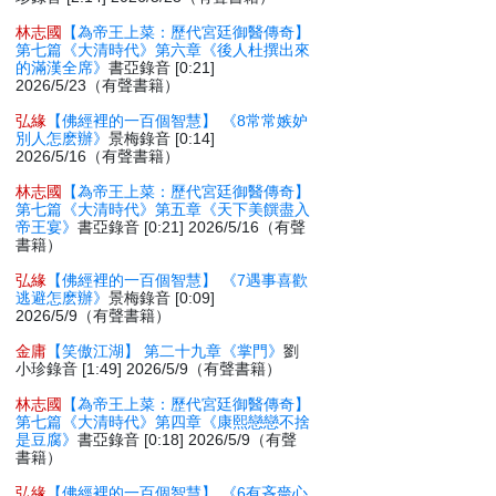
林志國
【為帝王上菜：歷代宮廷御醫傳奇】
第七篇《大清時代》第六章《後人杜撰出來
的滿漢全席》
書亞錄音 [0:21]
2026/5/23（有聲書籍）
弘緣
【佛經裡的一百個智慧】 《8常常嫉妒
別人怎麽辦》
景梅錄音 [0:14]
2026/5/16（有聲書籍）
林志國
【為帝王上菜：歷代宮廷御醫傳奇】
第七篇《大清時代》第五章《天下美饌盡入
帝王宴》
書亞錄音 [0:21] 2026/5/16（有聲
書籍）
弘緣
【佛經裡的一百個智慧】 《7遇事喜歡
逃避怎麽辦》
景梅錄音 [0:09]
2026/5/9（有聲書籍）
金庸
【笑傲江湖】 第二十九章《掌門》
劉
小珍錄音 [1:49] 2026/5/9（有聲書籍）
林志國
【為帝王上菜：歷代宮廷御醫傳奇】
第七篇《大清時代》第四章《康熙戀戀不捨
是豆腐》
書亞錄音 [0:18] 2026/5/9（有聲
書籍）
弘緣
【佛經裡的一百個智慧】 《6有吝嗇心