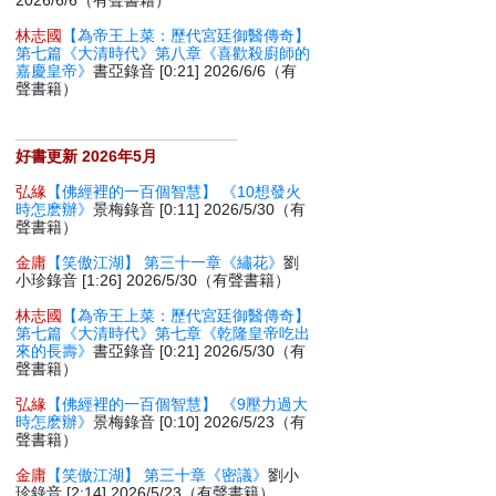
2026/6/6（有聲書籍）
林志國
【為帝王上菜：歷代宮廷御醫傳奇】
第七篇《大清時代》第八章《喜歡殺廚師的
嘉慶皇帝》
書亞錄音 [0:21] 2026/6/6（有
聲書籍）
好書更新 2026年5月
弘緣
【佛經裡的一百個智慧】 《10想發火
時怎麽辦》
景梅錄音 [0:11] 2026/5/30（有
聲書籍）
金庸
【笑傲江湖】 第三十一章《繡花》
劉
小珍錄音 [1:26] 2026/5/30（有聲書籍）
林志國
【為帝王上菜：歷代宮廷御醫傳奇】
第七篇《大清時代》第七章《乾隆皇帝吃出
來的長壽》
書亞錄音 [0:21] 2026/5/30（有
聲書籍）
弘緣
【佛經裡的一百個智慧】 《9壓力過大
時怎麽辦》
景梅錄音 [0:10] 2026/5/23（有
聲書籍）
金庸
【笑傲江湖】 第三十章《密議》
劉小
珍錄音 [2:14] 2026/5/23（有聲書籍）