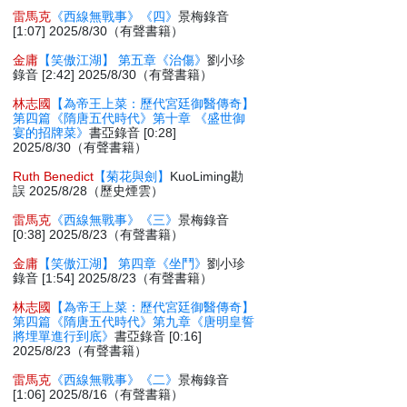
雷馬克
《西線無戰事》《四》
景梅錄音
[1:07] 2025/8/30（有聲書籍）
金庸
【笑傲江湖】 第五章《治傷》
劉小珍
錄音 [2:42] 2025/8/30（有聲書籍）
林志國
【為帝王上菜：歷代宮廷御醫傳奇】
第四篇《隋唐五代時代》第十章 《盛世御
宴的招牌菜》
書亞錄音 [0:28]
2025/8/30（有聲書籍）
Ruth Benedict
【菊花與劍】
KuoLiming勘
誤 2025/8/28（歷史煙雲）
雷馬克
《西線無戰事》《三》
景梅錄音
[0:38] 2025/8/23（有聲書籍）
金庸
【笑傲江湖】 第四章《坐鬥》
劉小珍
錄音 [1:54] 2025/8/23（有聲書籍）
林志國
【為帝王上菜：歷代宮廷御醫傳奇】
第四篇《隋唐五代時代》第九章《唐明皇誓
將埋單進行到底》
書亞錄音 [0:16]
2025/8/23（有聲書籍）
雷馬克
《西線無戰事》《二》
景梅錄音
[1:06] 2025/8/16（有聲書籍）