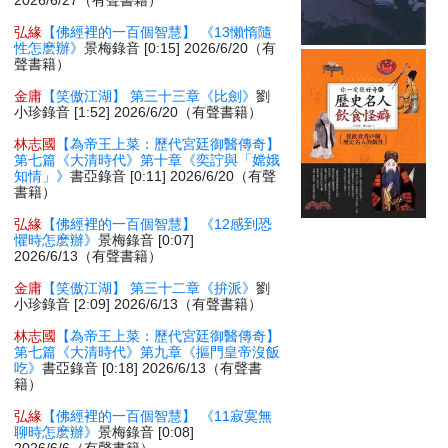
2026/6/27（有聲書籍）
弘緣
【佛經裡的一百個智慧】 《13懶惰隨
性怎麽辦》
景梅錄音 [0:15] 2026/6/20（有
聲書籍）
金庸
【笑傲江湖】 第三十三章《比劍》
劉
小珍錄音 [1:52] 2026/6/20（有聲書籍）
林志國
【為帝王上菜：歷代宮廷御醫傳奇】
第七篇《大清時代》第十章《奕詝與「嫦娥
知情」》
書亞錄音 [0:11] 2026/6/20（有聲
書籍）
弘緣
【佛經裡的一百個智慧】 《12感到恐
懼時怎麽辦》
景梅錄音 [0:07]
2026/6/13（有聲書籍）
金庸
【笑傲江湖】 第三十二章《拚派》
劉
小珍錄音 [2:09] 2026/6/13（有聲書籍）
林志國
【為帝王上菜：歷代宮廷御醫傳奇】
第七篇《大清時代》第九章《摳門皇帝沒飯
吃》
書亞錄音 [0:18] 2026/6/13（有聲書
籍）
弘緣
【佛經裡的一百個智慧】 《11寂寞無
聊時怎麽辦》
景梅錄音 [0:08]