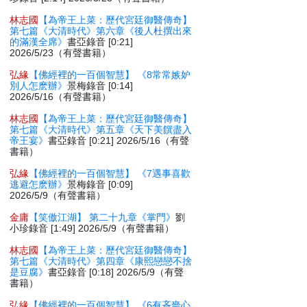
林志國
【為帝王上菜：歷代宮廷御醫傳奇】
第七篇《大清時代》第六章《後人杜撰出來
的滿漢全席》
書亞錄音 [0:21]
2026/5/23（有聲書籍）
弘緣
【佛經裡的一百個智慧】 《8常常嫉妒
別人怎麽辦》
景梅錄音 [0:14]
2026/5/16（有聲書籍）
林志國
【為帝王上菜：歷代宮廷御醫傳奇】
第七篇《大清時代》第五章《天下美饌盡入
帝王宴》
書亞錄音 [0:21] 2026/5/16（有聲
書籍）
弘緣
【佛經裡的一百個智慧】 《7遇事喜歡
逃避怎麽辦》
景梅錄音 [0:09]
2026/5/9（有聲書籍）
金庸
【笑傲江湖】 第二十九章《掌門》
劉
小珍錄音 [1:49] 2026/5/9（有聲書籍）
林志國
【為帝王上菜：歷代宮廷御醫傳奇】
第七篇《大清時代》第四章《康熙戀戀不捨
是豆腐》
書亞錄音 [0:18] 2026/5/9（有聲
書籍）
弘緣
【佛經裡的一百個智慧】 《6有吝嗇心