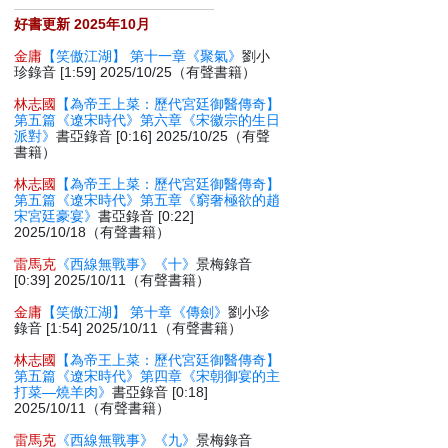
好書更新 2025年10月
金庸
【笑傲江湖】 第十一章《聚氣》
劉小
珍錄音 [1:59] 2025/10/25（有聲書籍）
林志國
【為帝王上菜：歷代宮廷御醫傳奇】
第五篇《遼宋時代》第六章《宋徽宗的生日
派對》
書亞錄音 [0:16] 2025/10/25（有聲
書籍）
林志國
【為帝王上菜：歷代宮廷御醫傳奇】
第五篇《遼宋時代》第五章《窮奢極欲的趙
宋宮廷豪宴》
書亞錄音 [0:22]
2025/10/18（有聲書籍）
雷馬克
《西線無戰事》《十》
景梅錄音
[0:39] 2025/10/11（有聲書籍）
金庸
【笑傲江湖】 第十章《傳劍》
劉小珍
錄音 [1:54] 2025/10/11（有聲書籍）
林志國
【為帝王上菜：歷代宮廷御醫傳奇】
第五篇《遼宋時代》第四章《宋朝御宴的主
打菜—燒羊肉》
書亞錄音 [0:18]
2025/10/11（有聲書籍）
雷馬克
《西線無戰事》《九》
景梅錄音