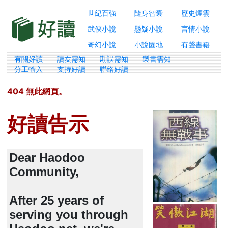
世紀百強
隨身智囊
歷史煙雲
武俠小說
懸疑小說
言情小說
奇幻小說
小說園地
有聲書籍
有關好讀
讀友需知
勘誤需知
製書需知
分工輸入
支持好讀
聯絡好讀
404 無此網頁。
好讀告示
Dear Haodoo
Community,
After 25 years of
serving you through