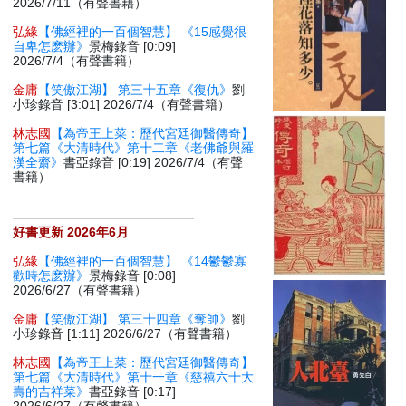
2026/7/11（有聲書籍）
弘緣
【佛經裡的一百個智慧】 《15感覺很
自卑怎麽辦》
景梅錄音 [0:09]
2026/7/4（有聲書籍）
金庸
【笑傲江湖】 第三十五章《復仇》
劉
小珍錄音 [3:01] 2026/7/4（有聲書籍）
林志國
【為帝王上菜：歷代宮廷御醫傳奇】
第七篇《大清時代》第十二章《老佛爺與羅
漢全齋》
書亞錄音 [0:19] 2026/7/4（有聲
書籍）
好書更新 2026年6月
弘緣
【佛經裡的一百個智慧】 《14鬱鬱寡
歡時怎麽辦》
景梅錄音 [0:08]
2026/6/27（有聲書籍）
金庸
【笑傲江湖】 第三十四章《奪帥》
劉
小珍錄音 [1:11] 2026/6/27（有聲書籍）
林志國
【為帝王上菜：歷代宮廷御醫傳奇】
第七篇《大清時代》第十一章《慈禧六十大
壽的吉祥菜》
書亞錄音 [0:17]