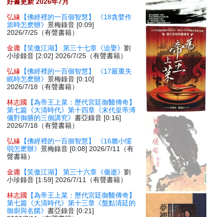
好書更新 2026年7月
弘緣
【佛經裡的一百個智慧】 《18貪婪作
祟時怎麽辦》
景梅錄音 [0:09]
2026/7/25（有聲書籍）
金庸
【笑傲江湖】 第三十七章《迫娶》
劉
小珍錄音 [2:02] 2026/7/25（有聲書籍）
弘緣
【佛經裡的一百個智慧】 《17嚴重失
眠時怎麽辦》
景梅錄音 [0:10]
2026/7/18（有聲書籍）
林志國
【為帝王上菜：歷代宮廷御醫傳奇】
第七篇《大清時代》第十四章《末代皇帝溥
儀對御膳的三個講究》
書亞錄音 [0:16]
2026/7/18（有聲書籍）
弘緣
【佛經裡的一百個智慧】 《16膽小懦
弱怎麽辦》
景梅錄音 [0:08] 2026/7/11（有
聲書籍）
金庸
【笑傲江湖】 第三十六章《傷逝》
劉
小珍錄音 [1:59] 2026/7/11（有聲書籍）
林志國
【為帝王上菜：歷代宮廷御醫傳奇】
第七篇《大清時代》第十三章《盤點清廷的
御廚與名餚》
書亞錄音 [0:21]