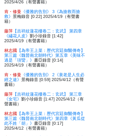
2025/4/26（有聲書籍）
肯・修曼
《優雅的告別》 3《為搶救而搶
救》
景梅錄音 [0:22] 2025/4/19（有聲書
籍）
藤萍
【吉祥紋蓮花樓卷二：玄武】 第四章
《繡花人皮》
劉小珍錄音 [1:42]
2025/4/19（有聲書籍）
林志國
【為帝王上菜：歷代宮廷御醫傳奇】
第三篇《魏晉南北朝時代》第五章《美味不
過是「項臠」》
書亞錄音 [0:14]
2025/4/19（有聲書籍）
肯・修曼
《優雅的告別》 2《衰老是人生必
經之途》
景梅錄音 [0:59] 2025/4/12（有聲
書籍）
藤萍
【吉祥紋蓮花樓卷二：玄武】 第三章
《女宅》
劉小珍錄音 [1:47] 2025/4/12（有
聲書籍）
林志國
【為帝王上菜：歷代宮廷御醫傳奇】
第三篇《魏晉南北朝時代》第四章《黃瓜從
此不姓「胡」》
書亞錄音 [0:17]
2025/4/12（有聲書籍）