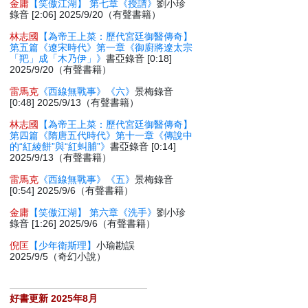
金庸
【笑傲江湖】 第七章《授譜》
劉小珍
錄音 [2:06] 2025/9/20（有聲書籍）
林志國
【為帝王上菜：歷代宮廷御醫傳奇】
第五篇《遼宋時代》第一章《御廚將遼太宗
「羓」成「木乃伊」》
書亞錄音 [0:18]
2025/9/20（有聲書籍）
雷馬克
《西線無戰事》《六》
景梅錄音
[0:48] 2025/9/13（有聲書籍）
林志國
【為帝王上菜：歷代宮廷御醫傳奇】
第四篇《隋唐五代時代》第十一章《傳說中
的“紅綾餅”與“紅虯脯”》
書亞錄音 [0:14]
2025/9/13（有聲書籍）
雷馬克
《西線無戰事》《五》
景梅錄音
[0:54] 2025/9/6（有聲書籍）
金庸
【笑傲江湖】 第六章《洗手》
劉小珍
錄音 [1:26] 2025/9/6（有聲書籍）
倪匡
【少年衛斯理】
小瑜勘誤
2025/9/5（奇幻小說）
好書更新 2025年8月