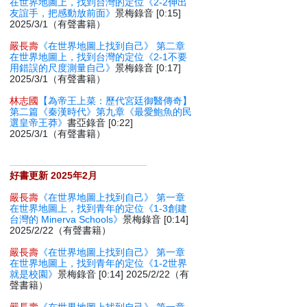
在世界地圖上，找到台灣的定位《2-2伸出
友誼手，把感動放前面》
景梅錄音 [0:15]
2025/3/1（有聲書籍）
嚴長壽
《在世界地圖上找到自己》 第二章
在世界地圖上，找到台灣的定位《2-1不要
用錯誤的尺度測量自己》
景梅錄音 [0:17]
2025/3/1（有聲書籍）
林志國
【為帝王上菜：歷代宮廷御醫傳奇】
第二篇《秦漢時代》第九章《最愛鮑魚的民
選皇帝王莽》
書亞錄音 [0:22]
2025/3/1（有聲書籍）
好書更新 2025年2月
嚴長壽
《在世界地圖上找到自己》 第一章
在世界地圖上，找到青年的定位《1-3創建
台灣的 Minerva Schools》
景梅錄音 [0:14]
2025/2/22（有聲書籍）
嚴長壽
《在世界地圖上找到自己》 第一章
在世界地圖上，找到青年的定位《1-2世界
就是校園》
景梅錄音 [0:14] 2025/2/22（有
聲書籍）