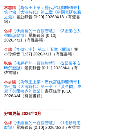
林志國
【為帝王上菜：歷代宮廷御醫傳奇】
第七篇《大清時代》第二章《中國宮廷御膳
之最》
書亞錄音 [0:20] 2026/4/18（有聲書
籍）
弘緣
【佛經裡的一百個智慧】 《3虛榮心太
強時怎麼辦》
景梅錄音 [0:10]
2026/4/11（有聲書籍）
金庸
【笑傲江湖】 第二十五章《聞訊》
劉
小珍錄音 [1:37] 2026/4/11（有聲書籍）
弘緣
【佛經裡的一百個智慧】 《2緊張不安
時怎麼辦》
景梅錄音 [0:11] 2026/4/4（有
聲書籍）
林志國
【為帝王上菜：歷代宮廷御醫傳奇】
第七篇《大清時代》第一章《「黃金肉」成
就了努爾哈赤的偉業》
書亞錄音 [0:16]
2026/4/4（有聲書籍）
好書更新 2026年3月
弘緣
【佛經裡的一百個智慧】 《1衝動時怎
麼辦》
景梅錄音 [0:10] 2026/3/28（有聲書