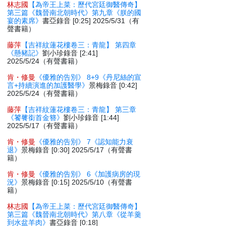
林志國
【為帝王上菜：歷代宮廷御醫傳奇】
第三篇《魏晉南北朝時代》第九章《朕的國
宴的素席》
書亞錄音 [0:25] 2025/5/31（有
聲書籍）
藤萍
【吉祥紋蓮花樓卷三：青龍】 第四章
《懸豬記》
劉小珍錄音 [2:41]
2025/5/24（有聲書籍）
肯・修曼
《優雅的告別》 8+9《丹尼絲的宣
言+持續演進的加護醫學》
景梅錄音 [0:42]
2025/5/24（有聲書籍）
藤萍
【吉祥紋蓮花樓卷三：青龍】 第三章
《饕餮銜首金簪》
劉小珍錄音 [1:44]
2025/5/17（有聲書籍）
肯・修曼
《優雅的告別》 7《認知能力衰
退》
景梅錄音 [0:30] 2025/5/17（有聲書
籍）
肯・修曼
《優雅的告別》 6《加護病房的現
況》
景梅錄音 [0:15] 2025/5/10（有聲書
籍）
林志國
【為帝王上菜：歷代宮廷御醫傳奇】
第三篇《魏晉南北朝時代》第八章《從羊羹
到水盆羊肉》
書亞錄音 [0:18]