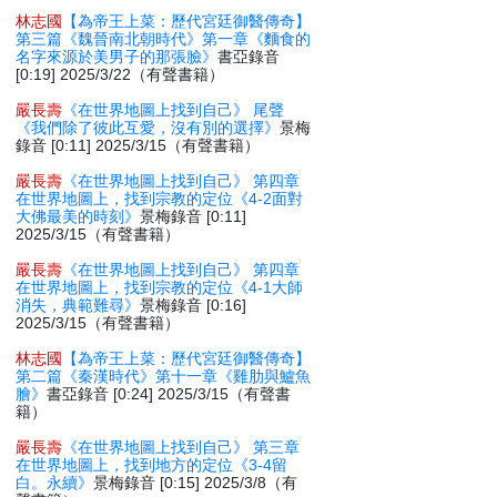
林志國
【為帝王上菜：歷代宮廷御醫傳奇】
第三篇《魏晉南北朝時代》第一章《麵食的
名字來源於美男子的那張臉》
書亞錄音
[0:19] 2025/3/22（有聲書籍）
嚴長壽
《在世界地圖上找到自己》 尾聲
《我們除了彼此互愛，沒有別的選擇》
景梅
錄音 [0:11] 2025/3/15（有聲書籍）
嚴長壽
《在世界地圖上找到自己》 第四章
在世界地圖上，找到宗教的定位《4-2面對
大佛最美的時刻》
景梅錄音 [0:11]
2025/3/15（有聲書籍）
嚴長壽
《在世界地圖上找到自己》 第四章
在世界地圖上，找到宗教的定位《4-1大師
消失，典範難尋》
景梅錄音 [0:16]
2025/3/15（有聲書籍）
林志國
【為帝王上菜：歷代宮廷御醫傳奇】
第二篇《秦漢時代》第十一章《雞肋與鱸魚
膾》
書亞錄音 [0:24] 2025/3/15（有聲書
籍）
嚴長壽
《在世界地圖上找到自己》 第三章
在世界地圖上，找到地方的定位《3-4留
白。永續》
景梅錄音 [0:15] 2025/3/8（有