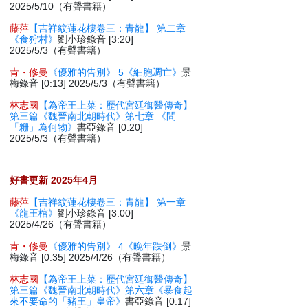
2025/5/10（有聲書籍）
藤萍
【吉祥紋蓮花樓卷三：青龍】 第二章
《食狩村》
劉小珍錄音 [3:20]
2025/5/3（有聲書籍）
肯・修曼
《優雅的告別》 5《細胞凋亡》
景
梅錄音 [0:13] 2025/5/3（有聲書籍）
林志國
【為帝王上菜：歷代宮廷御醫傳奇】
第三篇《魏晉南北朝時代》第七章 《問
「粣」為何物》
書亞錄音 [0:20]
2025/5/3（有聲書籍）
好書更新 2025年4月
藤萍
【吉祥紋蓮花樓卷三：青龍】 第一章
《龍王棺》
劉小珍錄音 [3:00]
2025/4/26（有聲書籍）
肯・修曼
《優雅的告別》 4《晚年跌倒》
景
梅錄音 [0:35] 2025/4/26（有聲書籍）
林志國
【為帝王上菜：歷代宮廷御醫傳奇】
第三篇《魏晉南北朝時代》第六章《暴食起
來不要命的「豬王」皇帝》
書亞錄音 [0:17]