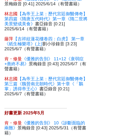
景梅錄音 [0:41] 2025/6/14（有聲書籍）
林志國
【為帝王上菜：歷代宮廷御醫傳奇】
第四篇《隋唐五代時代》第一章《隋二世將
美景變成美食》
書亞錄音 [0:21]
2025/6/14（有聲書籍）
藤萍
【吉祥紋蓮花樓卷四：白虎】 第一章
《紙生極樂塔》(上)
劉小珍錄音 [3:23]
2025/6/7（有聲書籍）
肯・修曼
《優雅的告別》 11+12《衰弱症
+善終不易》
景梅錄音 [0:43] 2025/6/7（有
聲書籍）
林志國
【為帝王上菜：歷代宮廷御醫傳奇】
第三篇《魏晉南北朝時代》第十章《「鵝
掌」誘得帝王心》
書亞錄音 [0:21]
2025/6/7（有聲書籍）
好書更新 2025年5月
肯・修曼
《優雅的告別》 10《診斷面臨的
兩難》
景梅錄音 [0:43] 2025/5/31（有聲書
籍）