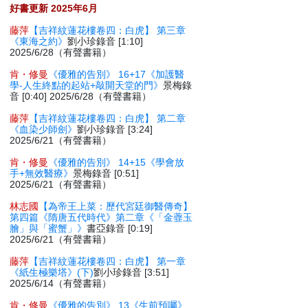
好書更新 2025年6月
藤萍
【吉祥紋蓮花樓卷四：白虎】 第三章
《東海之約》
劉小珍錄音 [1:10]
2025/6/28（有聲書籍）
肯・修曼
《優雅的告別》 16+17《加護醫
學-人生終點的起站+敲開天堂的門》
景梅錄
音 [0:40] 2025/6/28（有聲書籍）
藤萍
【吉祥紋蓮花樓卷四：白虎】 第二章
《血染少師劍》
劉小珍錄音 [3:24]
2025/6/21（有聲書籍）
肯・修曼
《優雅的告別》 14+15《學會放
手+無效醫療》
景梅錄音 [0:51]
2025/6/21（有聲書籍）
林志國
【為帝王上菜：歷代宮廷御醫傳奇】
第四篇《隋唐五代時代》第二章《「金虀玉
膾」與「蜜蟹」》
書亞錄音 [0:19]
2025/6/21（有聲書籍）
藤萍
【吉祥紋蓮花樓卷四：白虎】 第一章
《紙生極樂塔》(下)
劉小珍錄音 [3:51]
2025/6/14（有聲書籍）
肯・修曼
《優雅的告別》 13《生前預囑》