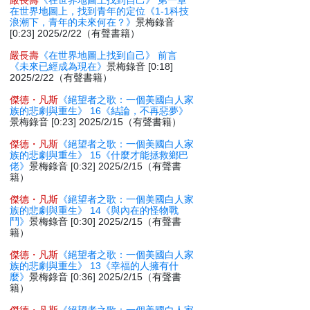
嚴長壽
《在世界地圖上找到自己》 第一章
在世界地圖上，找到青年的定位《1-1科技
浪潮下，青年的未來何在？》
景梅錄音
[0:23] 2025/2/22（有聲書籍）
嚴長壽
《在世界地圖上找到自己》 前言
《未來已經成為現在》
景梅錄音 [0:18]
2025/2/22（有聲書籍）
傑德・凡斯
《絕望者之歌：一個美國白人家
族的悲劇與重生》 16《結論，不再惡夢》
景梅錄音 [0:23] 2025/2/15（有聲書籍）
傑德・凡斯
《絕望者之歌：一個美國白人家
族的悲劇與重生》 15《什麼才能拯救鄉巴
佬》
景梅錄音 [0:32] 2025/2/15（有聲書
籍）
傑德・凡斯
《絕望者之歌：一個美國白人家
族的悲劇與重生》 14《與內在的怪物戰
鬥》
景梅錄音 [0:30] 2025/2/15（有聲書
籍）
傑德・凡斯
《絕望者之歌：一個美國白人家
族的悲劇與重生》 13《幸福的人擁有什
麼》
景梅錄音 [0:36] 2025/2/15（有聲書
籍）