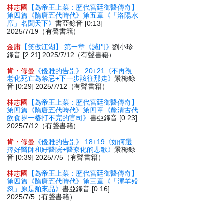
林志國
【為帝王上菜：歷代宮廷御醫傳奇】
第四篇《隋唐五代時代》第五章《「洛陽水
席」名聞天下》
書亞錄音 [0:13]
2025/7/19（有聲書籍）
金庸
【笑傲江湖】 第一章《滅門》
劉小珍
錄音 [2:21] 2025/7/12（有聲書籍）
肯・修曼
《優雅的告別》 20+21《不再視
老化死亡為禁忌+下一步該往那走》
景梅錄
音 [0:29] 2025/7/12（有聲書籍）
林志國
【為帝王上菜：歷代宮廷御醫傳奇】
第四篇《隋唐五代時代》第四章《釐清古代
飲食界一樁打不完的官司》
書亞錄音 [0:23]
2025/7/12（有聲書籍）
肯・修曼
《優雅的告別》 18+19《如何選
擇好醫師和好醫院+醫療化的悲歌》
景梅錄
音 [0:39] 2025/7/5（有聲書籍）
林志國
【為帝王上菜：歷代宮廷御醫傳奇】
第四篇《隋唐五代時代》第三章《「渾羊殁
忽」原是舶來品》
書亞錄音 [0:16]
2025/7/5（有聲書籍）