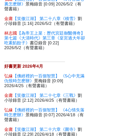
裏怎麽辦》
景梅錄音 [0:09] 2026/5/2（有
聲書籍）
金庸
【笑傲江湖】 第二十八章《積雪》
劉
小珍錄音 [1:16] 2026/5/2（有聲書籍）
林志國
【為帝王上菜：歷代宮廷御醫傳奇】
第七篇《大清時代》第三章《皇宮過大年卻
吃素餡餃子》
書亞錄音 [0:22]
2026/5/2（有聲書籍）
好書更新 2026年4月
弘緣
【佛經裡的一百個智慧】 《5心中充滿
仇恨時怎麽辦》
景梅錄音 [0:09]
2026/4/25（有聲書籍）
金庸
【笑傲江湖】 第二十七章《三戰》
劉
小珍錄音 [2:12] 2026/4/25（有聲書籍）
弘緣
【佛經裡的一百個智慧】 《4心情失落
時怎麽辦》
景梅錄音 [0:07] 2026/4/18（有
聲書籍）
金庸
【笑傲江湖】 第二十六章《圍寺》
劉
小珍錄音 [2:29] 2026/4/18（有聲書籍）