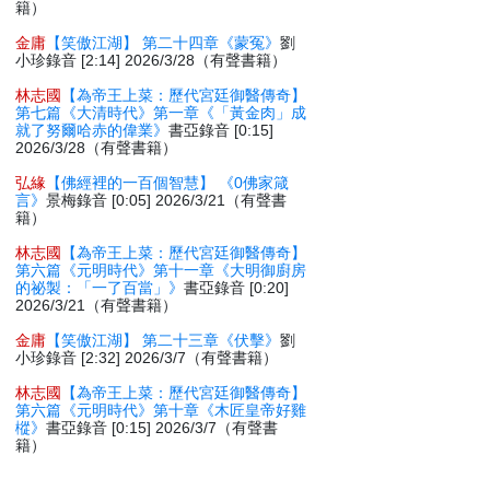
籍）
金庸
【笑傲江湖】 第二十四章《蒙冤》
劉
小珍錄音 [2:14] 2026/3/28（有聲書籍）
林志國
【為帝王上菜：歷代宮廷御醫傳奇】
第七篇《大清時代》第一章《「黃金肉」成
就了努爾哈赤的偉業》
書亞錄音 [0:15]
2026/3/28（有聲書籍）
弘緣
【佛經裡的一百個智慧】 《0佛家箴
言》
景梅錄音 [0:05] 2026/3/21（有聲書
籍）
林志國
【為帝王上菜：歷代宮廷御醫傳奇】
第六篇《元明時代》第十一章《大明御廚房
的祕製：「一了百當」》
書亞錄音 [0:20]
2026/3/21（有聲書籍）
金庸
【笑傲江湖】 第二十三章《伏擊》
劉
小珍錄音 [2:32] 2026/3/7（有聲書籍）
林志國
【為帝王上菜：歷代宮廷御醫傳奇】
第六篇《元明時代》第十章《木匠皇帝好雞
樅》
書亞錄音 [0:15] 2026/3/7（有聲書
籍）