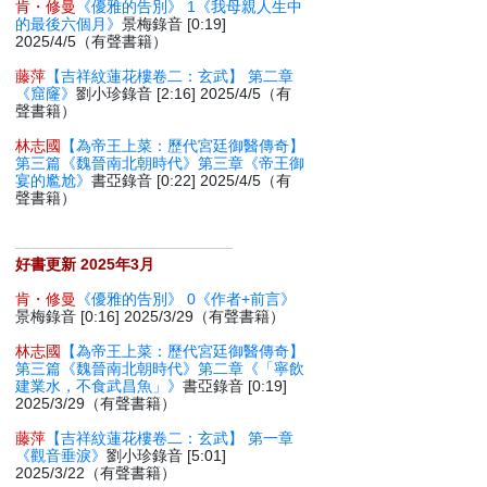
肯・修曼
《優雅的告別》 1《我母親人生中
的最後六個月》
景梅錄音 [0:19]
2025/4/5（有聲書籍）
藤萍
【吉祥紋蓮花樓卷二：玄武】 第二章
《窟窿》
劉小珍錄音 [2:16] 2025/4/5（有
聲書籍）
林志國
【為帝王上菜：歷代宮廷御醫傳奇】
第三篇《魏晉南北朝時代》第三章《帝王御
宴的尷尬》
書亞錄音 [0:22] 2025/4/5（有
聲書籍）
好書更新 2025年3月
肯・修曼
《優雅的告別》 0《作者+前言》
景梅錄音 [0:16] 2025/3/29（有聲書籍）
林志國
【為帝王上菜：歷代宮廷御醫傳奇】
第三篇《魏晉南北朝時代》第二章《「寧飲
建業水，不食武昌魚」》
書亞錄音 [0:19]
2025/3/29（有聲書籍）
藤萍
【吉祥紋蓮花樓卷二：玄武】 第一章
《觀音垂淚》
劉小珍錄音 [5:01]
2025/3/22（有聲書籍）