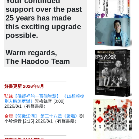
Your continued
support over the past
25 years has made
this exciting upgrade
possible.
Warm regards,
The Haodoo Team
好書更新 2026年8月
弘緣
【佛經裡的一百個智慧】 《19想報復
別人時怎麽辦》
景梅錄音 [0:09]
2026/8/1（有聲書籍）
金庸
【笑傲江湖】 第三十八章《聚殲》
劉
小珍錄音 [2:15] 2026/8/1（有聲書籍）