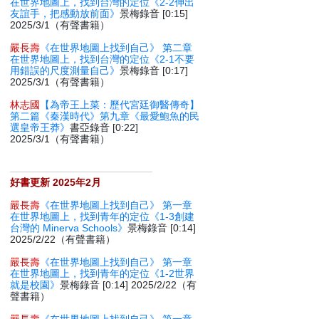
在世界地圖上，找到台灣的定位《2-2伸出
友誼手，把感動放前面》
景梅錄音 [0:15]
2025/3/1（有聲書籍）
嚴長壽
《在世界地圖上找到自己》 第二章
在世界地圖上，找到台灣的定位《2-1不要
用錯誤的尺度測量自己》
景梅錄音 [0:17]
2025/3/1（有聲書籍）
林志國
【為帝王上菜：歷代宮廷御醫傳奇】
第二篇《秦漢時代》第九章《最愛鮑魚的民
選皇帝王莽》
書亞錄音 [0:22]
2025/3/1（有聲書籍）
好書更新 2025年2月
嚴長壽
《在世界地圖上找到自己》 第一章
在世界地圖上，找到青年的定位《1-3創建
台灣的 Minerva Schools》
景梅錄音 [0:14]
2025/2/22（有聲書籍）
嚴長壽
《在世界地圖上找到自己》 第一章
在世界地圖上，找到青年的定位《1-2世界
就是校園》
景梅錄音 [0:14] 2025/2/22（有
聲書籍）