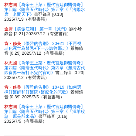
林志國
【為帝王上菜：歷代宮廷御醫傳奇】
第四篇《隋唐五代時代》第五章《「洛陽水
席」名聞天下》
書亞錄音 [0:13]
2025/7/19（有聲書籍）
金庸
【笑傲江湖】 第一章《滅門》
劉小珍
錄音 [2:21] 2025/7/12（有聲書籍）
肯・修曼
《優雅的告別》 20+21《不再視
老化死亡為禁忌+下一步該往那走》
景梅錄
音 [0:29] 2025/7/12（有聲書籍）
林志國
【為帝王上菜：歷代宮廷御醫傳奇】
第四篇《隋唐五代時代》第四章《釐清古代
飲食界一樁打不完的官司》
書亞錄音 [0:23]
2025/7/12（有聲書籍）
肯・修曼
《優雅的告別》 18+19《如何選
擇好醫師和好醫院+醫療化的悲歌》
景梅錄
音 [0:39] 2025/7/5（有聲書籍）
林志國
【為帝王上菜：歷代宮廷御醫傳奇】
第四篇《隋唐五代時代》第三章《「渾羊殁
忽」原是舶來品》
書亞錄音 [0:16]
2025/7/5（有聲書籍）