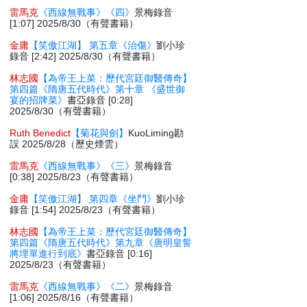
雷馬克
《西線無戰事》《四》
景梅錄音
[1:07] 2025/8/30（有聲書籍）
金庸
【笑傲江湖】 第五章《治傷》
劉小珍
錄音 [2:42] 2025/8/30（有聲書籍）
林志國
【為帝王上菜：歷代宮廷御醫傳奇】
第四篇《隋唐五代時代》第十章 《盛世御
宴的招牌菜》
書亞錄音 [0:28]
2025/8/30（有聲書籍）
Ruth Benedict
【菊花與劍】
KuoLiming勘
誤 2025/8/28（歷史煙雲）
雷馬克
《西線無戰事》《三》
景梅錄音
[0:38] 2025/8/23（有聲書籍）
金庸
【笑傲江湖】 第四章《坐鬥》
劉小珍
錄音 [1:54] 2025/8/23（有聲書籍）
林志國
【為帝王上菜：歷代宮廷御醫傳奇】
第四篇《隋唐五代時代》第九章《唐明皇誓
將埋單進行到底》
書亞錄音 [0:16]
2025/8/23（有聲書籍）
雷馬克
《西線無戰事》《二》
景梅錄音
[1:06] 2025/8/16（有聲書籍）