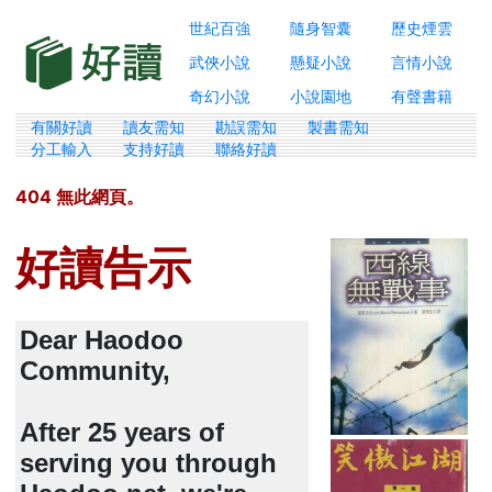
世紀百強
隨身智囊
歷史煙雲
武俠小說
懸疑小說
言情小說
奇幻小說
小說園地
有聲書籍
有關好讀
讀友需知
勘誤需知
製書需知
分工輸入
支持好讀
聯絡好讀
404 無此網頁。
好讀告示
Dear Haodoo
Community,
After 25 years of
serving you through