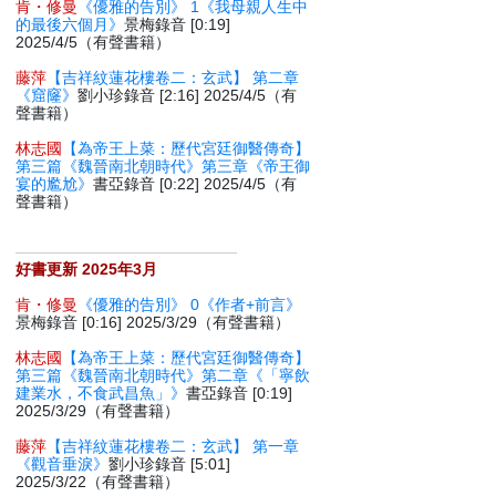
肯・修曼
《優雅的告別》 1《我母親人生中
的最後六個月》
景梅錄音 [0:19]
2025/4/5（有聲書籍）
藤萍
【吉祥紋蓮花樓卷二：玄武】 第二章
《窟窿》
劉小珍錄音 [2:16] 2025/4/5（有
聲書籍）
林志國
【為帝王上菜：歷代宮廷御醫傳奇】
第三篇《魏晉南北朝時代》第三章《帝王御
宴的尷尬》
書亞錄音 [0:22] 2025/4/5（有
聲書籍）
好書更新 2025年3月
肯・修曼
《優雅的告別》 0《作者+前言》
景梅錄音 [0:16] 2025/3/29（有聲書籍）
林志國
【為帝王上菜：歷代宮廷御醫傳奇】
第三篇《魏晉南北朝時代》第二章《「寧飲
建業水，不食武昌魚」》
書亞錄音 [0:19]
2025/3/29（有聲書籍）
藤萍
【吉祥紋蓮花樓卷二：玄武】 第一章
《觀音垂淚》
劉小珍錄音 [5:01]
2025/3/22（有聲書籍）