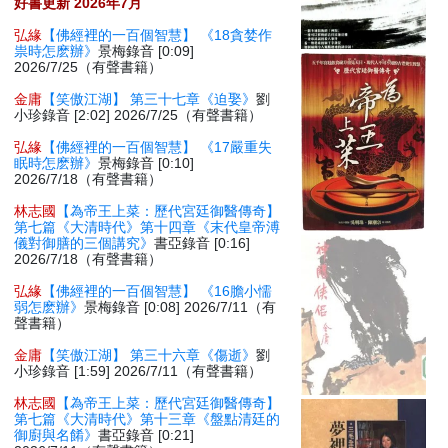
好書更新 2026年7月
弘緣
【佛經裡的一百個智慧】 《18貪婪作
祟時怎麽辦》
景梅錄音 [0:09]
2026/7/25（有聲書籍）
金庸
【笑傲江湖】 第三十七章《迫娶》
劉
小珍錄音 [2:02] 2026/7/25（有聲書籍）
弘緣
【佛經裡的一百個智慧】 《17嚴重失
眠時怎麽辦》
景梅錄音 [0:10]
2026/7/18（有聲書籍）
林志國
【為帝王上菜：歷代宮廷御醫傳奇】
第七篇《大清時代》第十四章《末代皇帝溥
儀對御膳的三個講究》
書亞錄音 [0:16]
2026/7/18（有聲書籍）
弘緣
【佛經裡的一百個智慧】 《16膽小懦
弱怎麽辦》
景梅錄音 [0:08] 2026/7/11（有
聲書籍）
金庸
【笑傲江湖】 第三十六章《傷逝》
劉
小珍錄音 [1:59] 2026/7/11（有聲書籍）
林志國
【為帝王上菜：歷代宮廷御醫傳奇】
第七篇《大清時代》第十三章《盤點清廷的
御廚與名餚》
書亞錄音 [0:21]