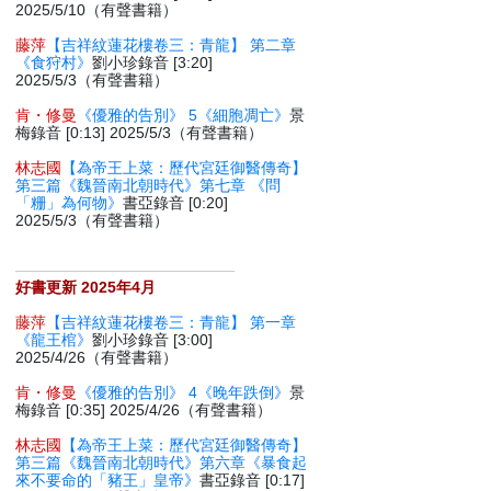
2025/5/10（有聲書籍）
藤萍
【吉祥紋蓮花樓卷三：青龍】 第二章
《食狩村》
劉小珍錄音 [3:20]
2025/5/3（有聲書籍）
肯・修曼
《優雅的告別》 5《細胞凋亡》
景
梅錄音 [0:13] 2025/5/3（有聲書籍）
林志國
【為帝王上菜：歷代宮廷御醫傳奇】
第三篇《魏晉南北朝時代》第七章 《問
「粣」為何物》
書亞錄音 [0:20]
2025/5/3（有聲書籍）
好書更新 2025年4月
藤萍
【吉祥紋蓮花樓卷三：青龍】 第一章
《龍王棺》
劉小珍錄音 [3:00]
2025/4/26（有聲書籍）
肯・修曼
《優雅的告別》 4《晚年跌倒》
景
梅錄音 [0:35] 2025/4/26（有聲書籍）
林志國
【為帝王上菜：歷代宮廷御醫傳奇】
第三篇《魏晉南北朝時代》第六章《暴食起
來不要命的「豬王」皇帝》
書亞錄音 [0:17]