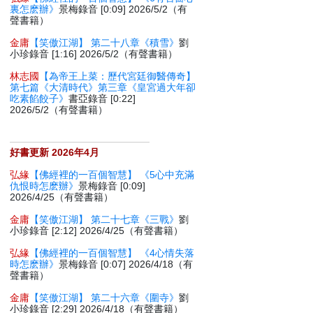
裏怎麽辦》
景梅錄音 [0:09] 2026/5/2（有
聲書籍）
金庸
【笑傲江湖】 第二十八章《積雪》
劉
小珍錄音 [1:16] 2026/5/2（有聲書籍）
林志國
【為帝王上菜：歷代宮廷御醫傳奇】
第七篇《大清時代》第三章《皇宮過大年卻
吃素餡餃子》
書亞錄音 [0:22]
2026/5/2（有聲書籍）
好書更新 2026年4月
弘緣
【佛經裡的一百個智慧】 《5心中充滿
仇恨時怎麽辦》
景梅錄音 [0:09]
2026/4/25（有聲書籍）
金庸
【笑傲江湖】 第二十七章《三戰》
劉
小珍錄音 [2:12] 2026/4/25（有聲書籍）
弘緣
【佛經裡的一百個智慧】 《4心情失落
時怎麽辦》
景梅錄音 [0:07] 2026/4/18（有
聲書籍）
金庸
【笑傲江湖】 第二十六章《圍寺》
劉
小珍錄音 [2:29] 2026/4/18（有聲書籍）