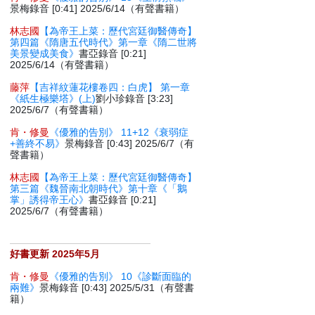
景梅錄音 [0:41] 2025/6/14（有聲書籍）
林志國
【為帝王上菜：歷代宮廷御醫傳奇】
第四篇《隋唐五代時代》第一章《隋二世將
美景變成美食》
書亞錄音 [0:21]
2025/6/14（有聲書籍）
藤萍
【吉祥紋蓮花樓卷四：白虎】 第一章
《紙生極樂塔》(上)
劉小珍錄音 [3:23]
2025/6/7（有聲書籍）
肯・修曼
《優雅的告別》 11+12《衰弱症
+善終不易》
景梅錄音 [0:43] 2025/6/7（有
聲書籍）
林志國
【為帝王上菜：歷代宮廷御醫傳奇】
第三篇《魏晉南北朝時代》第十章《「鵝
掌」誘得帝王心》
書亞錄音 [0:21]
2025/6/7（有聲書籍）
好書更新 2025年5月
肯・修曼
《優雅的告別》 10《診斷面臨的
兩難》
景梅錄音 [0:43] 2025/5/31（有聲書
籍）