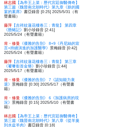
林志國
【為帝王上菜：歷代宮廷御醫傳奇】
第三篇《魏晉南北朝時代》第九章《朕的國
宴的素席》
書亞錄音 [0:25] 2025/5/31（有
聲書籍）
藤萍
【吉祥紋蓮花樓卷三：青龍】 第四章
《懸豬記》
劉小珍錄音 [2:41]
2025/5/24（有聲書籍）
肯・修曼
《優雅的告別》 8+9《丹尼絲的宣
言+持續演進的加護醫學》
景梅錄音 [0:42]
2025/5/24（有聲書籍）
藤萍
【吉祥紋蓮花樓卷三：青龍】 第三章
《饕餮銜首金簪》
劉小珍錄音 [1:44]
2025/5/17（有聲書籍）
肯・修曼
《優雅的告別》 7《認知能力衰
退》
景梅錄音 [0:30] 2025/5/17（有聲書
籍）
肯・修曼
《優雅的告別》 6《加護病房的現
況》
景梅錄音 [0:15] 2025/5/10（有聲書
籍）
林志國
【為帝王上菜：歷代宮廷御醫傳奇】
第三篇《魏晉南北朝時代》第八章《從羊羹
到水盆羊肉》
書亞錄音 [0:18]