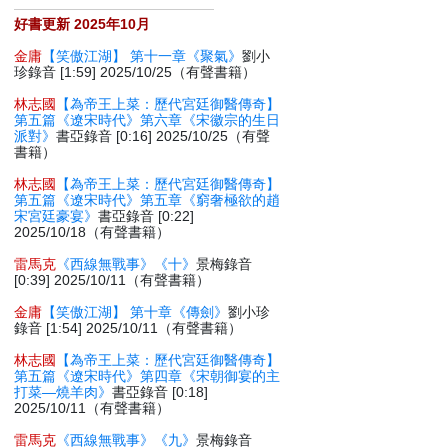
好書更新 2025年10月
金庸
【笑傲江湖】 第十一章《聚氣》
劉小
珍錄音 [1:59] 2025/10/25（有聲書籍）
林志國
【為帝王上菜：歷代宮廷御醫傳奇】
第五篇《遼宋時代》第六章《宋徽宗的生日
派對》
書亞錄音 [0:16] 2025/10/25（有聲
書籍）
林志國
【為帝王上菜：歷代宮廷御醫傳奇】
第五篇《遼宋時代》第五章《窮奢極欲的趙
宋宮廷豪宴》
書亞錄音 [0:22]
2025/10/18（有聲書籍）
雷馬克
《西線無戰事》《十》
景梅錄音
[0:39] 2025/10/11（有聲書籍）
金庸
【笑傲江湖】 第十章《傳劍》
劉小珍
錄音 [1:54] 2025/10/11（有聲書籍）
林志國
【為帝王上菜：歷代宮廷御醫傳奇】
第五篇《遼宋時代》第四章《宋朝御宴的主
打菜—燒羊肉》
書亞錄音 [0:18]
2025/10/11（有聲書籍）
雷馬克
《西線無戰事》《九》
景梅錄音