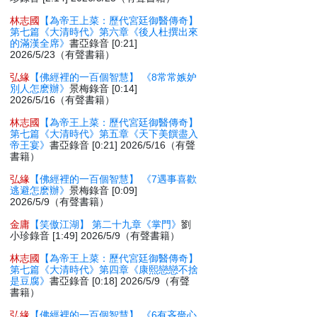
林志國
【為帝王上菜：歷代宮廷御醫傳奇】
第七篇《大清時代》第六章《後人杜撰出來
的滿漢全席》
書亞錄音 [0:21]
2026/5/23（有聲書籍）
弘緣
【佛經裡的一百個智慧】 《8常常嫉妒
別人怎麽辦》
景梅錄音 [0:14]
2026/5/16（有聲書籍）
林志國
【為帝王上菜：歷代宮廷御醫傳奇】
第七篇《大清時代》第五章《天下美饌盡入
帝王宴》
書亞錄音 [0:21] 2026/5/16（有聲
書籍）
弘緣
【佛經裡的一百個智慧】 《7遇事喜歡
逃避怎麽辦》
景梅錄音 [0:09]
2026/5/9（有聲書籍）
金庸
【笑傲江湖】 第二十九章《掌門》
劉
小珍錄音 [1:49] 2026/5/9（有聲書籍）
林志國
【為帝王上菜：歷代宮廷御醫傳奇】
第七篇《大清時代》第四章《康熙戀戀不捨
是豆腐》
書亞錄音 [0:18] 2026/5/9（有聲
書籍）
弘緣
【佛經裡的一百個智慧】 《6有吝嗇心