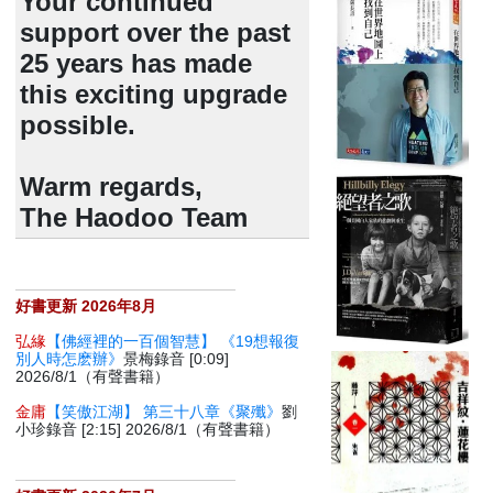
Your continued
support over the past
25 years has made
this exciting upgrade
possible.
Warm regards,
The Haodoo Team
好書更新 2026年8月
弘緣
【佛經裡的一百個智慧】 《19想報復
別人時怎麽辦》
景梅錄音 [0:09]
2026/8/1（有聲書籍）
金庸
【笑傲江湖】 第三十八章《聚殲》
劉
小珍錄音 [2:15] 2026/8/1（有聲書籍）