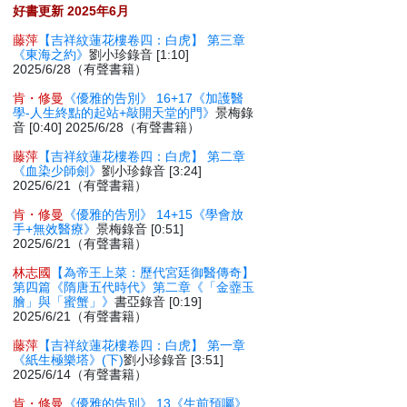
好書更新 2025年6月
藤萍
【吉祥紋蓮花樓卷四：白虎】 第三章
《東海之約》
劉小珍錄音 [1:10]
2025/6/28（有聲書籍）
肯・修曼
《優雅的告別》 16+17《加護醫
學-人生終點的起站+敲開天堂的門》
景梅錄
音 [0:40] 2025/6/28（有聲書籍）
藤萍
【吉祥紋蓮花樓卷四：白虎】 第二章
《血染少師劍》
劉小珍錄音 [3:24]
2025/6/21（有聲書籍）
肯・修曼
《優雅的告別》 14+15《學會放
手+無效醫療》
景梅錄音 [0:51]
2025/6/21（有聲書籍）
林志國
【為帝王上菜：歷代宮廷御醫傳奇】
第四篇《隋唐五代時代》第二章《「金虀玉
膾」與「蜜蟹」》
書亞錄音 [0:19]
2025/6/21（有聲書籍）
藤萍
【吉祥紋蓮花樓卷四：白虎】 第一章
《紙生極樂塔》(下)
劉小珍錄音 [3:51]
2025/6/14（有聲書籍）
肯・修曼
《優雅的告別》 13《生前預囑》