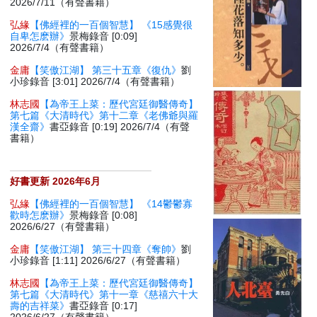
2026/7/11（有聲書籍）
弘緣
【佛經裡的一百個智慧】 《15感覺很
自卑怎麽辦》
景梅錄音 [0:09]
2026/7/4（有聲書籍）
金庸
【笑傲江湖】 第三十五章《復仇》
劉
小珍錄音 [3:01] 2026/7/4（有聲書籍）
林志國
【為帝王上菜：歷代宮廷御醫傳奇】
第七篇《大清時代》第十二章《老佛爺與羅
漢全齋》
書亞錄音 [0:19] 2026/7/4（有聲
書籍）
好書更新 2026年6月
弘緣
【佛經裡的一百個智慧】 《14鬱鬱寡
歡時怎麽辦》
景梅錄音 [0:08]
2026/6/27（有聲書籍）
金庸
【笑傲江湖】 第三十四章《奪帥》
劉
小珍錄音 [1:11] 2026/6/27（有聲書籍）
林志國
【為帝王上菜：歷代宮廷御醫傳奇】
第七篇《大清時代》第十一章《慈禧六十大
壽的吉祥菜》
書亞錄音 [0:17]