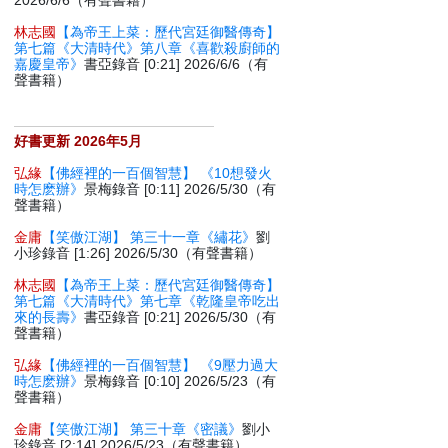
2026/6/6（有聲書籍）
林志國
【為帝王上菜：歷代宮廷御醫傳奇】
第七篇《大清時代》第八章《喜歡殺廚師的
嘉慶皇帝》
書亞錄音 [0:21] 2026/6/6（有
聲書籍）
好書更新 2026年5月
弘緣
【佛經裡的一百個智慧】 《10想發火
時怎麽辦》
景梅錄音 [0:11] 2026/5/30（有
聲書籍）
金庸
【笑傲江湖】 第三十一章《繡花》
劉
小珍錄音 [1:26] 2026/5/30（有聲書籍）
林志國
【為帝王上菜：歷代宮廷御醫傳奇】
第七篇《大清時代》第七章《乾隆皇帝吃出
來的長壽》
書亞錄音 [0:21] 2026/5/30（有
聲書籍）
弘緣
【佛經裡的一百個智慧】 《9壓力過大
時怎麽辦》
景梅錄音 [0:10] 2026/5/23（有
聲書籍）
金庸
【笑傲江湖】 第三十章《密議》
劉小
珍錄音 [2:14] 2026/5/23（有聲書籍）