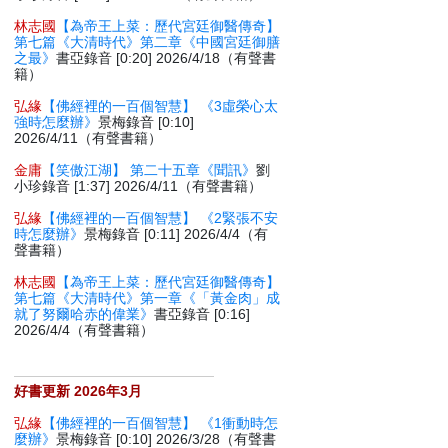
林志國
【為帝王上菜：歷代宮廷御醫傳奇】
第七篇《大清時代》第二章《中國宮廷御膳
之最》
書亞錄音 [0:20] 2026/4/18（有聲書
籍）
弘緣
【佛經裡的一百個智慧】 《3虛榮心太
強時怎麼辦》
景梅錄音 [0:10]
2026/4/11（有聲書籍）
金庸
【笑傲江湖】 第二十五章《聞訊》
劉
小珍錄音 [1:37] 2026/4/11（有聲書籍）
弘緣
【佛經裡的一百個智慧】 《2緊張不安
時怎麼辦》
景梅錄音 [0:11] 2026/4/4（有
聲書籍）
林志國
【為帝王上菜：歷代宮廷御醫傳奇】
第七篇《大清時代》第一章《「黃金肉」成
就了努爾哈赤的偉業》
書亞錄音 [0:16]
2026/4/4（有聲書籍）
好書更新 2026年3月
弘緣
【佛經裡的一百個智慧】 《1衝動時怎
麼辦》
景梅錄音 [0:10] 2026/3/28（有聲書