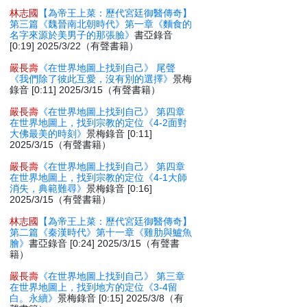
林志國
【為帝王上菜：歷代宮廷御醫傳奇】
第三篇《魏晉南北朝時代》第一章《麵食的
名字來源於美男子的那張臉》
書亞錄音
[0:19] 2025/3/22（有聲書籍）
嚴長壽
《在世界地圖上找到自己》 尾聲
《我們除了彼此互愛，沒有別的選擇》
景梅
錄音 [0:11] 2025/3/15（有聲書籍）
嚴長壽
《在世界地圖上找到自己》 第四章
在世界地圖上，找到宗教的定位《4-2面對
大佛最美的時刻》
景梅錄音 [0:11]
2025/3/15（有聲書籍）
嚴長壽
《在世界地圖上找到自己》 第四章
在世界地圖上，找到宗教的定位《4-1大師
消失，典範難尋》
景梅錄音 [0:16]
2025/3/15（有聲書籍）
林志國
【為帝王上菜：歷代宮廷御醫傳奇】
第二篇《秦漢時代》第十一章《雞肋與鱸魚
膾》
書亞錄音 [0:24] 2025/3/15（有聲書
籍）
嚴長壽
《在世界地圖上找到自己》 第三章
在世界地圖上，找到地方的定位《3-4留
白。永續》
景梅錄音 [0:15] 2025/3/8（有