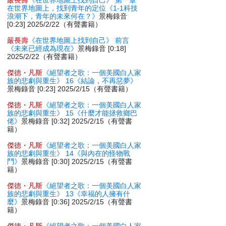
嚴長壽
《在世界地圖上找到自己》 第一章
在世界地圖上，找到青年的定位《1-1科技
浪潮下，青年的未來何在？》
景梅錄音
[0:23] 2025/2/22（有聲書籍）
嚴長壽
《在世界地圖上找到自己》 前言
《未來已經成為現在》
景梅錄音 [0:18]
2025/2/22（有聲書籍）
傑德・凡斯
《絕望者之歌：一個美國白人家
族的悲劇與重生》 16《結論，不再惡夢》
景梅錄音 [0:23] 2025/2/15（有聲書籍）
傑德・凡斯
《絕望者之歌：一個美國白人家
族的悲劇與重生》 15《什麼才能拯救鄉巴
佬》
景梅錄音 [0:32] 2025/2/15（有聲書
籍）
傑德・凡斯
《絕望者之歌：一個美國白人家
族的悲劇與重生》 14《與內在的怪物戰
鬥》
景梅錄音 [0:30] 2025/2/15（有聲書
籍）
傑德・凡斯
《絕望者之歌：一個美國白人家
族的悲劇與重生》 13《幸福的人擁有什
麼》
景梅錄音 [0:36] 2025/2/15（有聲書
籍）