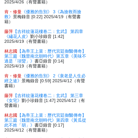
2025/4/26（有聲書籍）
肯・修曼
《優雅的告別》 3《為搶救而搶
救》
景梅錄音 [0:22] 2025/4/19（有聲書
籍）
藤萍
【吉祥紋蓮花樓卷二：玄武】 第四章
《繡花人皮》
劉小珍錄音 [1:42]
2025/4/19（有聲書籍）
林志國
【為帝王上菜：歷代宮廷御醫傳奇】
第三篇《魏晉南北朝時代》第五章《美味不
過是「項臠」》
書亞錄音 [0:14]
2025/4/19（有聲書籍）
肯・修曼
《優雅的告別》 2《衰老是人生必
經之途》
景梅錄音 [0:59] 2025/4/12（有聲
書籍）
藤萍
【吉祥紋蓮花樓卷二：玄武】 第三章
《女宅》
劉小珍錄音 [1:47] 2025/4/12（有
聲書籍）
林志國
【為帝王上菜：歷代宮廷御醫傳奇】
第三篇《魏晉南北朝時代》第四章《黃瓜從
此不姓「胡」》
書亞錄音 [0:17]
2025/4/12（有聲書籍）