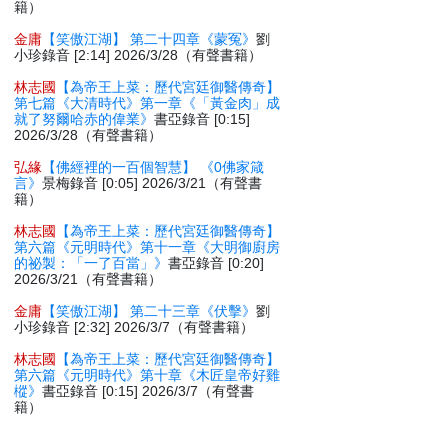
籍）
金庸
【笑傲江湖】 第二十四章《蒙冤》
劉
小珍錄音 [2:14] 2026/3/28（有聲書籍）
林志國
【為帝王上菜：歷代宮廷御醫傳奇】
第七篇《大清時代》第一章《「黃金肉」成
就了努爾哈赤的偉業》
書亞錄音 [0:15]
2026/3/28（有聲書籍）
弘緣
【佛經裡的一百個智慧】 《0佛家箴
言》
景梅錄音 [0:05] 2026/3/21（有聲書
籍）
林志國
【為帝王上菜：歷代宮廷御醫傳奇】
第六篇《元明時代》第十一章《大明御廚房
的祕製：「一了百當」》
書亞錄音 [0:20]
2026/3/21（有聲書籍）
金庸
【笑傲江湖】 第二十三章《伏擊》
劉
小珍錄音 [2:32] 2026/3/7（有聲書籍）
林志國
【為帝王上菜：歷代宮廷御醫傳奇】
第六篇《元明時代》第十章《木匠皇帝好雞
樅》
書亞錄音 [0:15] 2026/3/7（有聲書
籍）