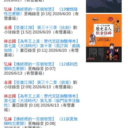
2026/6/27（有聲書籍）
弘緣
【佛經裡的一百個智慧】 《13懶惰隨
性怎麽辦》
景梅錄音 [0:15] 2026/6/20（有
聲書籍）
金庸
【笑傲江湖】 第三十三章《比劍》
劉
小珍錄音 [1:52] 2026/6/20（有聲書籍）
林志國
【為帝王上菜：歷代宮廷御醫傳奇】
第七篇《大清時代》第十章《奕詝與「嫦娥
知情」》
書亞錄音 [0:11] 2026/6/20（有聲
書籍）
弘緣
【佛經裡的一百個智慧】 《12感到恐
懼時怎麽辦》
景梅錄音 [0:07]
2026/6/13（有聲書籍）
金庸
【笑傲江湖】 第三十二章《拚派》
劉
小珍錄音 [2:09] 2026/6/13（有聲書籍）
林志國
【為帝王上菜：歷代宮廷御醫傳奇】
第七篇《大清時代》第九章《摳門皇帝沒飯
吃》
書亞錄音 [0:18] 2026/6/13（有聲書
籍）
弘緣
【佛經裡的一百個智慧】 《11寂寞無
聊時怎麽辦》
景梅錄音 [0:08]