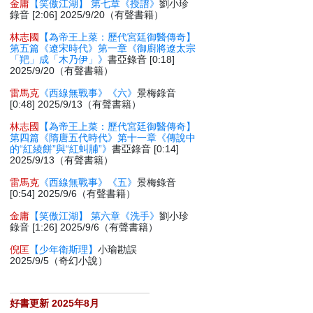
金庸
【笑傲江湖】 第七章《授譜》
劉小珍
錄音 [2:06] 2025/9/20（有聲書籍）
林志國
【為帝王上菜：歷代宮廷御醫傳奇】
第五篇《遼宋時代》第一章《御廚將遼太宗
「羓」成「木乃伊」》
書亞錄音 [0:18]
2025/9/20（有聲書籍）
雷馬克
《西線無戰事》《六》
景梅錄音
[0:48] 2025/9/13（有聲書籍）
林志國
【為帝王上菜：歷代宮廷御醫傳奇】
第四篇《隋唐五代時代》第十一章《傳說中
的“紅綾餅”與“紅虯脯”》
書亞錄音 [0:14]
2025/9/13（有聲書籍）
雷馬克
《西線無戰事》《五》
景梅錄音
[0:54] 2025/9/6（有聲書籍）
金庸
【笑傲江湖】 第六章《洗手》
劉小珍
錄音 [1:26] 2025/9/6（有聲書籍）
倪匡
【少年衛斯理】
小瑜勘誤
2025/9/5（奇幻小說）
好書更新 2025年8月